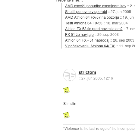
AMD osvežil ponudbo osemjedrnikov
::
2.
Shuttli ponovno v uporabi
::
27. jun 2005
AMD Athlon 64 FX-57 na obzorju
::
19. jun
Testi Athlona 64 FX-53
::
18. mar 2004
Athlon FX-53 še pred novim letom?
::
7. no
FX-51 že navijajo
::
29. sep 2003
Athlon 64 FX - 51 naprodaj
::
26. sep 2003
V pričakovanju Athlona 64(FX)
::
11. sep 2
strictom
::
27. jun 2005, 12:16
Slin slin
"Violence is the last refuge of the incompete