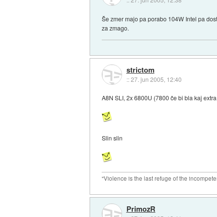
Še zmer majo pa porabo 104W Intel pa dost 
za zmago.
strictom
::
27. jun 2005, 12:40
A8N SLI, 2x 6800U (7800 če bi bla kaj extr
Slin slin
"Violence is the last refuge of the incompete
PrimozR