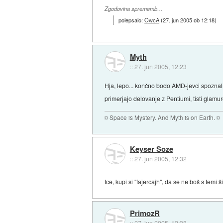
Zgodovina sprememb…
polepsalo:
OwcA
(
27. jun 2005 ob 12:18
)
Myth
::
27. jun 2005, 12:23
Hja, lepo... končno bodo AMD-jevci spoznali
primerjajo delovanje z Pentiumi, tisti glam
¤ Space is Mystery. And Myth is on Earth. ¤
Keyser Soze
::
27. jun 2005, 12:32
Ice, kupi si "fajercajh", da se ne boš s temi 
PrimozR
::
27. jun 2005, 12:38