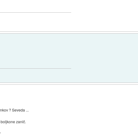
inkov ? Seveda ...
 boljkone zanič.
?