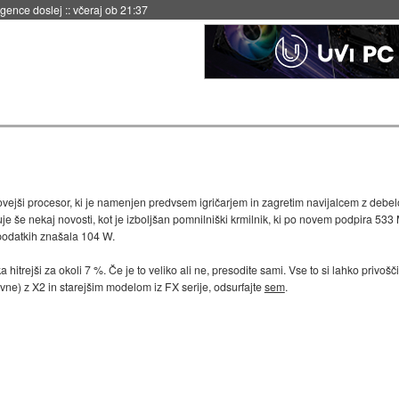
 umetne inteligence
::
včeraj ob 21:23
novejši procesor, ki je namenjen predvsem igričarjem in zagretim navijalcem z debe
uje še nekaj novosti, kot je izboljšan pomnilniški krmilnik, ki po novem podpira 5
podatkih znašala 104 W.
hitrejši za okoli 7 %. Če je to veliko ali ne, presodite sami. Vse to si lahko privošč
vne) z X2 in starejšim modelom iz FX serije, odsurfajte
sem
.