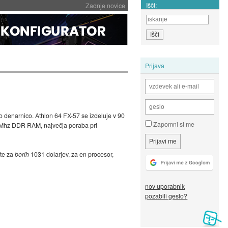
Išči:
Zadnje novice
Prijava
lo denarnico. Athlon 64 FX-57 se izdeluje v 90
Zapomni si me
33 Mhz DDR RAM, največja poraba pri
ite za
borih
1031 dolarjev, za en procesor,
nov uporabnik
pozabili geslo?