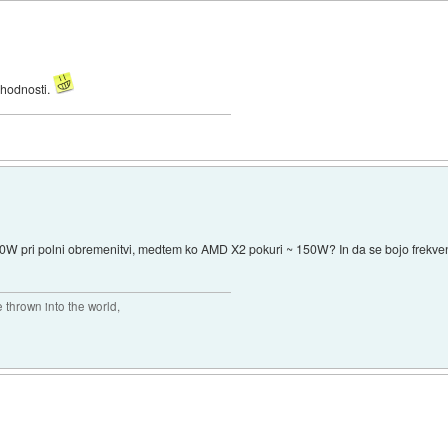
ihodnosti.
~230W pri polni obremenitvi, medtem ko AMD X2 pokuri ~ 150W? In da se bojo frekven
thrown into the world,