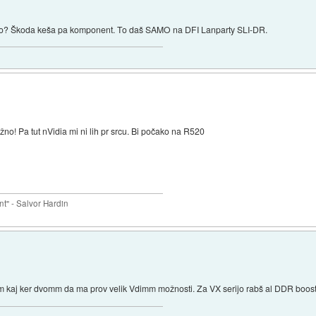
serijo? Škoda keša pa komponent. To daš SAMO na DFI Lanparty SLI-DR.
žno! Pa tut nVidia mi ni lih pr srcu. Bi počako na R520
nt" - Salvor Hardin
 kaj ker dvomm da ma prov velik Vdimm možnosti. Za VX serijo rabš al DDR booste