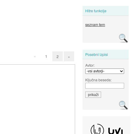
Hitre funkcije
seznam tem
Posebni izpisi
«
1
2
»
Avtor:
Ključna beseda: