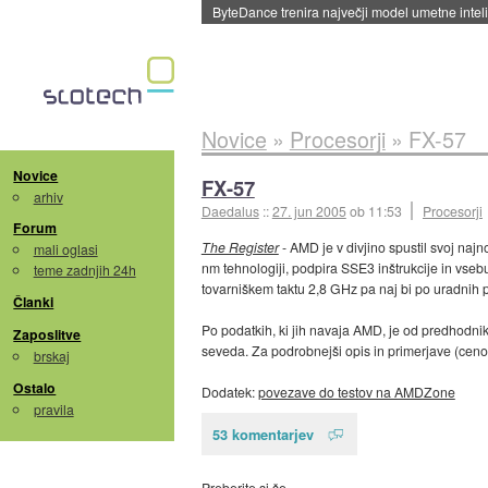
Spletne strani začele streči oglase za agente
Novice
»
Procesorji
»
FX-57
Novice
FX-57
arhiv
Daedalus
::
27. jun 2005
ob 11:53
Procesorji
Forum
The Register
- AMD je v divjino spustil svoj naj
mali oglasi
nm tehnologiji, podpira SSE3 inštrukcije in vseb
teme zadnjih 24h
tovarniškem taktu 2,8 GHz pa naj bi po uradnih 
Članki
Po podatkih, ki jih navaja AMD, je od predhodnika 
Zaposlitve
seveda. Za podrobnejši opis in primerjave (ceno
brskaj
Ostalo
Dodatek:
povezave do testov na AMDZone
pravila
53 komentarjev
Preberite si še…