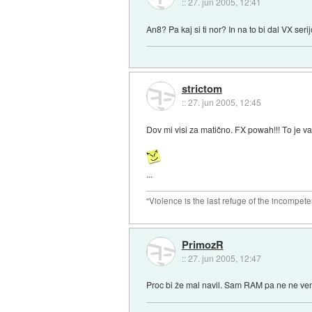
::
27. jun 2005, 12:41
An8? Pa kaj si ti nor? In na to bi dal VX 
strictom
::
27. jun 2005, 12:45
Dov mi visi za matično. FX powah!!! To je va
...
"Violence is the last refuge of the incompete
PrimozR
::
27. jun 2005, 12:47
Proc bi že mal navil. Sam RAM pa ne ne vem