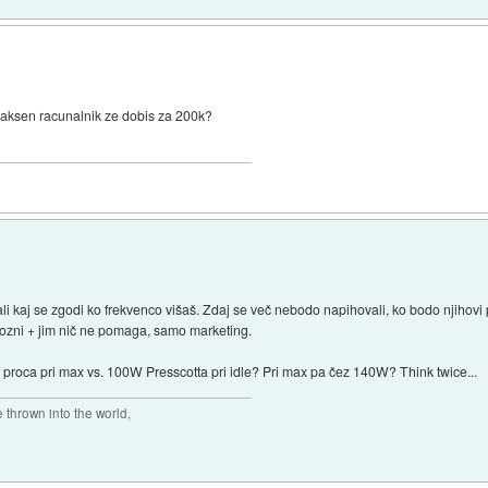
 kaksen racunalnik ze dobis za 200k?
i kaj se zgodi ko frekvenco višaš. Zdaj se več nebodo napihovali, ko bodo njihovi p
urozni + jim nič ne pomaga, samo marketing.
roca pri max vs. 100W Presscotta pri idle? Pri max pa čez 140W? Think twice...
thrown into the world,