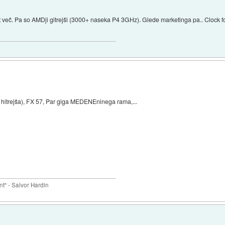
več. Pa so AMDji gitrejši (3000+ naseka P4 3GHz). Glede marketinga pa.. Clock f
a hitrejša), FX 57, Par giga MEDENEninega rama,...
nt" - Salvor Hardin