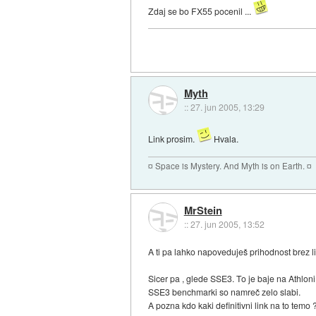
Zdaj se bo FX55 pocenil ...
Myth
::
27. jun 2005, 13:29
Link prosim.
Hvala.
¤ Space is Mystery. And Myth is on Earth. ¤
MrStein
::
27. jun 2005, 13:52
A ti pa lahko napoveduješ prihodnost brez l
Sicer pa , glede SSE3. To je baje na Athloni
SSE3 benchmarki so namreč zelo slabi.
A pozna kdo kaki definitivni link na to temo 