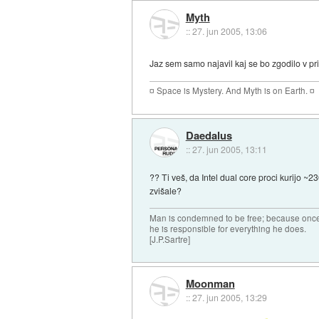
Myth
::
27. jun 2005, 13:06
Jaz sem samo najavil kaj se bo zgodilo v pr
¤ Space is Mystery. And Myth is on Earth. ¤
Daedalus
::
27. jun 2005, 13:11
?? Ti veš, da Intel dual core proci kurijo 
zvišale?
Man is condemned to be free; because once 
he is responsible for everything he does.
[J.P.Sartre]
Moonman
::
27. jun 2005, 13:29