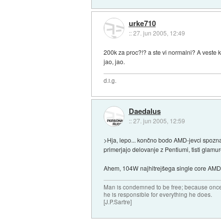
urke710
::
27. jun 2005, 12:49
200k za proc?!? a ste vi normalni? A veste
jao, jao.
d.i.g.
Daedalus
::
27. jun 2005, 12:59
>Hja, lepo... končno bodo AMD-jevci spoznal
primerjajo delovanje z Pentiumi, tisti glam
Ahem, 104W najhitrejšega single core AMD p
Man is condemned to be free; because once 
he is responsible for everything he does.
[J.P.Sartre]