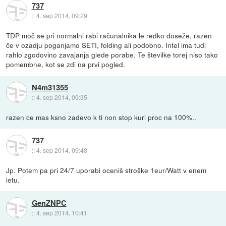
737
::
4. sep 2014, 09:29
TDP moč se pri normalni rabi računalnika le redko doseže, razen
če v ozadju poganjamo SETI, folding ali podobno. Intel ima tudi
rahlo zgodovino zavajanja glede porabe. Te številke torej niso tako
pomembne, kot se zdi na prvi pogled.
N4m31355
::
4. sep 2014, 09:35
razen ce mas ksno zadevo k ti non stop kuri proc na 100%..
737
::
4. sep 2014, 09:48
Jp. Potem pa pri 24/7 uporabi oceniš stroške 1eur/Watt v enem
letu.
GenZNPC
::
4. sep 2014, 10:41