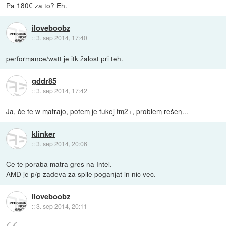
Pa 180€ za to? Eh.
iloveboobz
::
3. sep 2014, 17:40
performance/watt je itk žalost pri teh.
gddr85
::
3. sep 2014, 17:42
Ja, če te w matrajo, potem je tukej fm2+, problem rešen...
klinker
::
3. sep 2014, 20:06
Ce te poraba matra gres na Intel.
AMD je p/p zadeva za spile poganjat in nic vec.
iloveboobz
::
3. sep 2014, 20:11