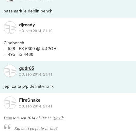
passmark je debiln bench
djready
::
3. sep 2014, 21:10
Cinebench
-- 528 | FX-6300 @ 4.42GHz
-- 495 | i5-4460
gddr85
::
3. sep 2014, 21:11
jep, za ta p/p definitivno fx
FireSnake
::
3. sep 2014, 21:41
D3m
je
3. sep 2014 ob 09:33
izjavil
:
Kaj imaš pa plato za eno?