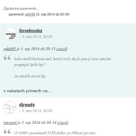
Zgodovina sprememb…
spremenil:
gddr85
(
3. sep 2014 ob 20:16
)
iloveboobz
::
3. sep 2014, 20:30
gddr85
je
3. sep 2014 ob 20:15
izjavil
:
kako mislš bottom end, hočeš rečt, da fx cpu-ji niso zmožni
poganjat špile bp?
in ostalih stvari bp
v nekaterih primerih ne...
djready
::
3. sep 2014, 20:33
trnvpeti
je
3. sep 2014 ob 20:14
izjavil
:
i3 4160 z passmark 5330 dobis za 106eur pri nas