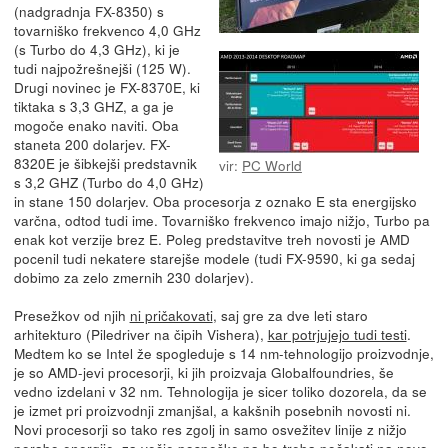
(nadgradnja FX-8350) s
tovarniško frekvenco 4,0 GHz
(s Turbo do 4,3 GHz), ki je
tudi najpožrešnejši (125 W).
Drugi novinec je FX-8370E, ki
tiktaka s 3,3 GHZ, a ga je
mogoče enako naviti. Oba
staneta 200 dolarjev. FX-
8320E je šibkejši predstavnik
vir:
PC World
s 3,2 GHZ (Turbo do 4,0 GHz)
in stane 150 dolarjev. Oba procesorja z oznako E sta energijsko
varčna, odtod tudi ime. Tovarniško frekvenco imajo nižjo, Turbo pa
enak kot verzije brez E. Poleg predstavitve treh novosti je AMD
pocenil tudi nekatere starejše modele (tudi FX-9590, ki ga sedaj
dobimo za zelo zmernih 230 dolarjev).
Presežkov od njih
ni pričakovati
, saj gre za dve leti staro
arhitekturo (Piledriver na čipih Vishera),
kar potrjujejo tudi testi
.
Medtem ko se Intel že spogleduje s 14 nm-tehnologijo proizvodnje,
je so AMD-jevi procesorji, ki jih proizvaja Globalfoundries, še
vedno izdelani v 32 nm. Tehnologija je sicer toliko dozorela, da se
je izmet pri proizvodnji zmanjšal, a kakšnih posebnih novosti ni.
Novi procesorji so tako res zgolj in samo osvežitev linije z nižjo
porabo energije, za večje pospeške pa bo treba počakati na novo