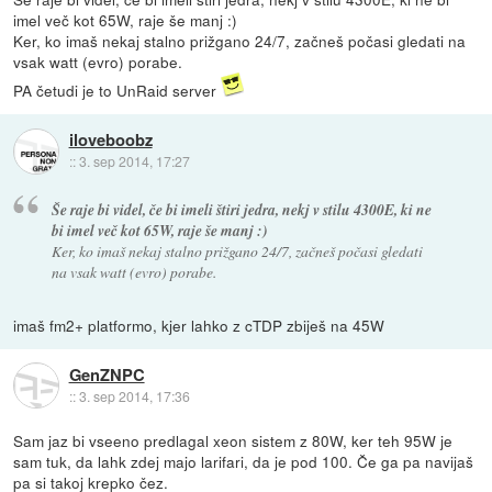
imel več kot 65W, raje še manj :)
Ker, ko imaš nekaj stalno prižgano 24/7, začneš počasi gledati na
vsak watt (evro) porabe.
PA četudi je to UnRaid server
iloveboobz
::
3. sep 2014, 17:27
Še raje bi videl, če bi imeli štiri jedra, nekj v stilu 4300E, ki ne
bi imel več kot 65W, raje še manj :)
Ker, ko imaš nekaj stalno prižgano 24/7, začneš počasi gledati
na vsak watt (evro) porabe.
imaš fm2+ platformo, kjer lahko z cTDP zbiješ na 45W
GenZNPC
::
3. sep 2014, 17:36
Sam jaz bi vseeno predlagal xeon sistem z 80W, ker teh 95W je
sam tuk, da lahk zdej majo larifari, da je pod 100. Če ga pa navijaš
pa si takoj krepko čez.