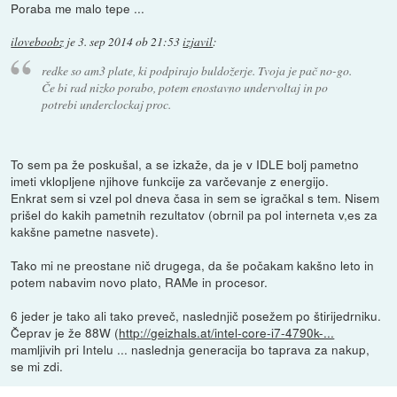
Poraba me malo tepe ...
iloveboobz
je
3. sep 2014 ob 21:53
izjavil
:
redke so am3 plate, ki podpirajo buldožerje. Tvoja je pač no-go.
Če bi rad nizko porabo, potem enostavno undervoltaj in po
potrebi underclockaj proc.
To sem pa že poskušal, a se izkaže, da je v IDLE bolj pametno
imeti vklopljene njihove funkcije za varčevanje z energijo.
Enkrat sem si vzel pol dneva časa in sem se igračkal s tem. Nisem
prišel do kakih pametnih rezultatov (obrnil pa pol interneta v,es za
kakšne pametne nasvete).
Tako mi ne preostane nič drugega, da še počakam kakšno leto in
potem nabavim novo plato, RAMe in procesor.
6 jeder je tako ali tako preveč, naslednjič posežem po štirijedrniku.
Čeprav je že 88W (
http://geizhals.at/intel-core-i7-4790k-...
mamljivih pri Intelu ... naslednja generacija bo taprava za nakup,
se mi zdi.