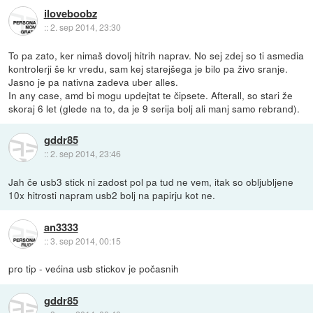
iloveboobz
::
2. sep 2014, 23:30
To pa zato, ker nimaš dovolj hitrih naprav. No sej zdej so ti asmedia
kontrolerji še kr vredu, sam kej starejšega je bilo pa živo sranje.
Jasno je pa nativna zadeva uber alles.
In any case, amd bi mogu updejtat te čipsete. Afterall, so stari že
skoraj 6 let (glede na to, da je 9 serija bolj ali manj samo rebrand).
gddr85
::
2. sep 2014, 23:46
Jah če usb3 stick ni zadost pol pa tud ne vem, itak so obljubljene
10x hitrosti napram usb2 bolj na papirju kot ne.
an3333
::
3. sep 2014, 00:15
pro tip - većina usb stickov je počasnih
gddr85