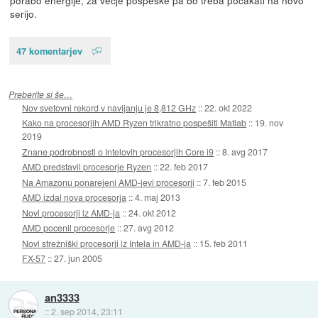
serijo.
47 komentarjev
Preberite si še…
Nov svetovni rekord v navijanju je 8,812 GHz
::
22. okt 2022
Kako na procesorjih AMD Ryzen trikratno pospešiti Matlab
::
19. nov
2019
Znane podrobnosti o Intelovih procesorjih Core i9
::
8. avg 2017
AMD predstavil procesorje Ryzen
::
22. feb 2017
Na Amazonu ponarejeni AMD-jevi procesorji
::
7. feb 2015
AMD izdal nova procesorja
::
4. maj 2013
Novi procesorji iz AMD-ja
::
24. okt 2012
AMD pocenil procesorje
::
27. avg 2012
Novi strežniški procesorji iz Intela in AMD-ja
::
15. feb 2011
FX-57
::
27. jun 2005
an3333
::
2. sep 2014, 23:11