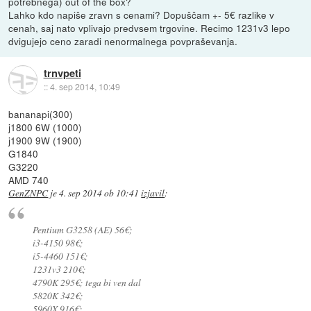
potrebnega) out of the box?
Lahko kdo napiše zravn s cenami? Dopuščam +- 5€ razlike v
cenah, saj nato vplivajo predvsem trgovine. Recimo 1231v3 lepo
dvigujejo ceno zaradi nenormalnega povpraševanja.
trnvpeti
::
4. sep 2014, 10:49
bananapi(300)
j1800 6W (1000)
j1900 9W (1900)
G1840
G3220
AMD 740
GenZNPC
je
4. sep 2014 ob 10:41
izjavil
:
Pentium G3258 (AE) 56€;
i3-4150 98€;
i5-4460 151€;
1231v3 210€;
4790K 295€; tega bi ven dal
5820K 342€;
5960X 916€;