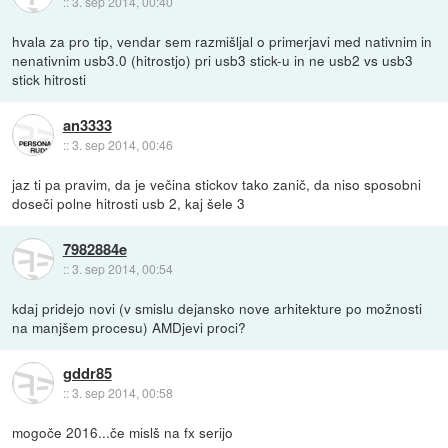
::
3. sep 2014, 00:40
hvala za pro tip, vendar sem razmišljal o primerjavi med nativnim in
nenativnim usb3.0 (hitrostjo) pri usb3 stick-u in ne usb2 vs usb3
stick hitrosti
an3333
::
3. sep 2014, 00:46
jaz ti pa pravim, da je večina stickov tako zanič, da niso sposobni
doseči polne hitrosti usb 2, kaj šele 3
7982884e
::
3. sep 2014, 00:54
kdaj pridejo novi (v smislu dejansko nove arhitekture po možnosti
na manjšem procesu) AMDjevi proci?
gddr85
::
3. sep 2014, 00:58
mogoče 2016...če mislš na fx serijo