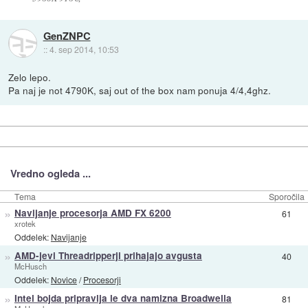
GenZNPC
::
4. sep 2014, 10:53
Zelo lepo.
Pa naj je not 4790K, saj out of the box nam ponuja 4/4,4ghz.
Vredno ogleda ...
Tema
Sporočila
»
Navijanje procesorja AMD FX 6200
61
xrotek
Oddelek:
Navijanje
»
AMD-jevi Threadripperji prihajajo avgusta
40
McHusch
Oddelek:
Novice
/
Procesorji
»
Intel bojda pripravlja le dva namizna Broadwella
81