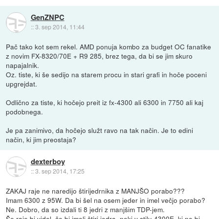
GenZNPC
::
3. sep 2014, 11:44
Pač tako kot sem rekel. AMD ponuja kombo za budget OC fanatike
z novim FX-8320/70E + R9 285, brez tega, da bi se jim skuro
napajalnik.
Oz. tiste, ki še sedijo na starem procu in stari grafi in hoče poceni
upgrejdat.
Odlično za tiste, ki hočejo preit iz fx-4300 ali 6300 in 7750 ali kaj
podobnega.
Je pa zanimivo, da hočejo služt ravo na tak način. Je to edini
način, ki jim preostaja?
dexterboy
::
3. sep 2014, 17:25
ZAKAJ raje ne naredijo štirijedrnika z MANJŠO porabo???
Imam 6300 z 95W. Da bi šel na osem jeder in imel večjo porabo?
Ne. Dobro, da so izdali ti 8 jedri z manjšim TDP-jem.
Še raje bi videl, če bi imeli štiri jedra, nekj v stilu 4300E, ki ne bi