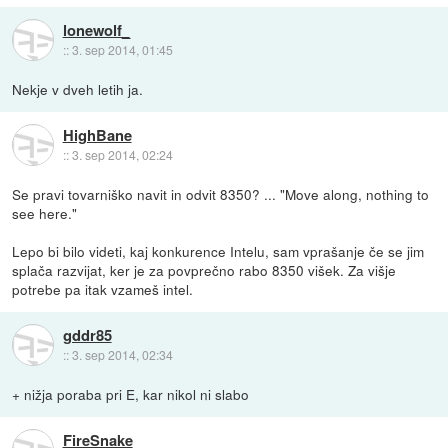
lonewolf_
::
3. sep 2014, 01:45
Nekje v dveh letih ja.
HighBane
::
3. sep 2014, 02:24
Se pravi tovarniško navit in odvit 8350? ... "Move along, nothing to
see here."
Lepo bi bilo videti, kaj konkurence Intelu, sam vprašanje če se jim
splača razvijat, ker je za povprečno rabo 8350 višek. Za višje
potrebe pa itak vzameš intel.
gddr85
::
3. sep 2014, 02:34
+ nižja poraba pri E, kar nikol ni slabo
FireSnake