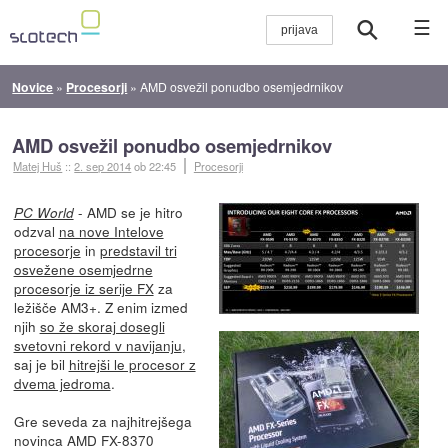
☰
Novice
»
Procesorji
»
AMD osvežil ponudbo osemjedrnikov
AMD osvežil ponudbo osemjedrnikov
Matej Huš
::
2. sep 2014
ob 22:45
Procesorji
- AMD se je hitro
PC World
odzval
na nove Intelove
procesorje
in
predstavil tri
osvežene osemjedrne
procesorje iz serije FX
za
ležišče AM3+. Z enim izmed
njih
so že skoraj dosegli
svetovni rekord v navijanju
,
saj je bil
hitrejši le procesor z
dvema jedroma
.
Gre seveda za najhitrejšega
novinca AMD FX-8370