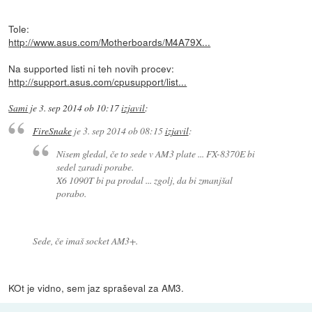
Tole:
http://www.asus.com/Motherboards/M4A79X...
Na supported listi ni teh novih procev:
http://support.asus.com/cpusupport/list...
Sami
je
3. sep 2014 ob 10:17
izjavil
:
FireSnake
je
3. sep 2014 ob 08:15
izjavil
:
Nisem gledal, če to sede v AM3 plate ... FX-8370E bi
sedel zaradi porabe.
X6 1090T bi pa prodal ... zgolj, da bi zmanjšal
porabo.
Sede, če imaš socket AM3+.
KOt je vidno, sem jaz spraševal za AM3.