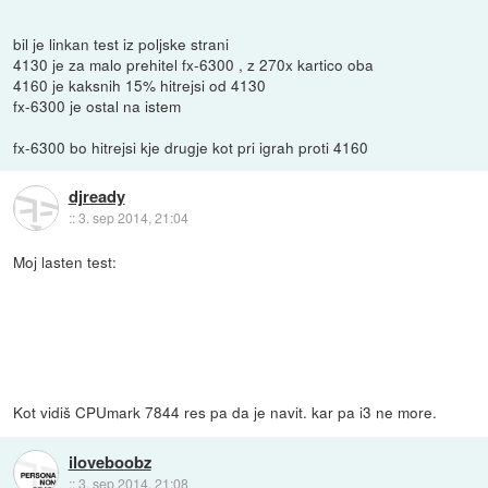
bil je linkan test iz poljske strani
4130 je za malo prehitel fx-6300 , z 270x kartico oba
4160 je kaksnih 15% hitrejsi od 4130
fx-6300 je ostal na istem
fx-6300 bo hitrejsi kje drugje kot pri igrah proti 4160
djready
::
3. sep 2014, 21:04
Moj lasten test:
Kot vidiš CPUmark 7844 res pa da je navit. kar pa i3 ne more.
iloveboobz
::
3. sep 2014, 21:08