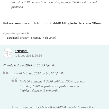
tako da fx6300 ne pride vec v postev, samo se 740tka v dolocenih
primerih
Kolikor vem ima stock fx 6300, 6,4440 MT, glede da stane 90eur.
Zgodovina sprememb…
spremenil:
djready
(
3. sep 2014 ob 20:34
)
trnvpeti
::
3. sep 2014, 20:36
djready
je
3. sep 2014 ob 20:33
izjavil
:
trnvpeti
je
3. sep 2014 ob 20:14
izjavil
:
i3 4160 z passmark 5330 dobis za 106eur pri nas
tako da fx6300 ne pride vec v postev, samo se
740tka v dolocenih primerih
Kolikor vem ima stock fx 6300, 6,4440 MT, glede da stane 90eur.