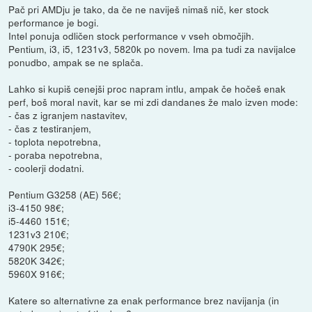
Pač pri AMDju je tako, da če ne naviješ nimaš nič, ker stock
performance je bogi.
Intel ponuja odličen stock performance v vseh območjih.
Pentium, i3, i5, 1231v3, 5820k po novem. Ima pa tudi za navijalce
ponudbo, ampak se ne splača.
Lahko si kupiš cenejši proc napram intlu, ampak če hočeš enak
perf, boš moral navit, kar se mi zdi dandanes že malo izven mode:
- čas z igranjem nastavitev,
- čas z testiranjem,
- toplota nepotrebna,
- poraba nepotrebna,
- coolerji dodatni.
Pentium G3258 (AE) 56€;
i3-4150 98€;
i5-4460 151€;
1231v3 210€;
4790K 295€;
5820K 342€;
5960X 916€;
Katere so alternativne za enak performance brez navijanja (in