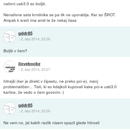
nativni usb3.0 so boljši.
Nenativne sata krmilnike se pa itk ne uporablja. Ker so ŠROT.
Ampak k sreči ima amd te že nekaj časa
gddr85
::
2. sep 2014, 23:26
Boljši v čem?
iloveboobz
::
2. sep 2014, 23:27
hitrejši (ker je direkt v čipsetu, ne preko pci-e), manj
problematičen... Tisti, ki so kdajkoli kupovali kake pci-e usb3.0
kartice, že vedo o čem govorim :)
gddr85
::
2. sep 2014, 23:29
Ne vem no, jst kakih razlik nisem opazil glede hitrosti