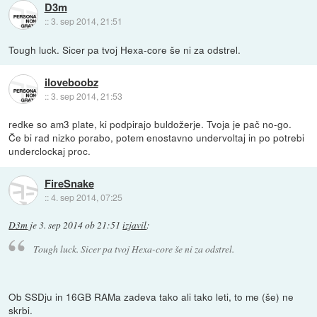
D3m
::
3. sep 2014, 21:51
Tough luck. Sicer pa tvoj Hexa-core še ni za odstrel.
iloveboobz
::
3. sep 2014, 21:53
redke so am3 plate, ki podpirajo buldožerje. Tvoja je pač no-go.
Če bi rad nizko porabo, potem enostavno undervoltaj in po potrebi
underclockaj proc.
FireSnake
::
4. sep 2014, 07:25
D3m
je
3. sep 2014 ob 21:51
izjavil
:
Tough luck. Sicer pa tvoj Hexa-core še ni za odstrel.
Ob SSDju in 16GB RAMa zadeva tako ali tako leti, to me (še) ne
skrbi.