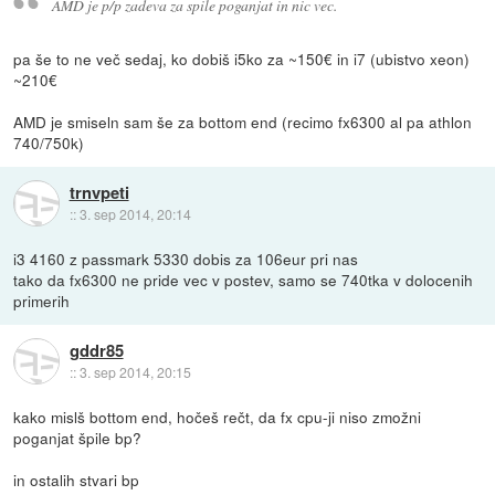
AMD je p/p zadeva za spile poganjat in nic vec.
pa še to ne več sedaj, ko dobiš i5ko za ~150€ in i7 (ubistvo xeon)
~210€
AMD je smiseln sam še za bottom end (recimo fx6300 al pa athlon
740/750k)
trnvpeti
::
3. sep 2014, 20:14
i3 4160 z passmark 5330 dobis za 106eur pri nas
tako da fx6300 ne pride vec v postev, samo se 740tka v dolocenih
primerih
gddr85
::
3. sep 2014, 20:15
kako mislš bottom end, hočeš rečt, da fx cpu-ji niso zmožni
poganjat špile bp?
in ostalih stvari bp