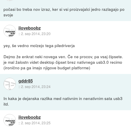
počasi bo treba nov izraz, ker si vsi proizvajalci jedro razlagajo po
svoje
iloveboobz
::
2. sep 2014, 23:20
yey, še vedno molzejo tega piledriverja
Dejmo že enkrat neki novega ven. Če ne procov, pa vsaj čipsete.
je mal žalostn videt desktop čipset brez nativnega usb3.0 recimo
(ironično pa ga imajo njigove budget platforme)
gddr85
::
2. sep 2014, 23:24
In kaka je dejanska razlika med nativnim in nenativnim sata usb3
itd.
iloveboobz
::
2. sep 2014, 23:25