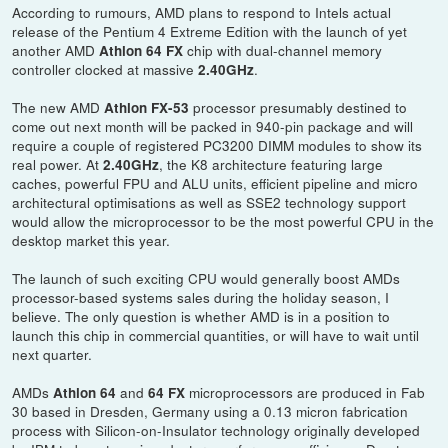
According to rumours, AMD plans to respond to Intels actual
release of the Pentium 4 Extreme Edition with the launch of yet
another AMD
chip with dual-channel memory
Athlon 64 FX
controller clocked at massive
.
2.40GHz
The new AMD
processor presumably destined to
Athlon FX-53
come out next month will be packed in 940-pin package and will
require a couple of registered PC3200 DIMM modules to show its
real power. At
, the K8 architecture featuring large
2.40GHz
caches, powerful FPU and ALU units, efficient pipeline and micro
architectural optimisations as well as SSE2 technology support
would allow the microprocessor to be the most powerful CPU in the
desktop market this year.
The launch of such exciting CPU would generally boost AMDs
processor-based systems sales during the holiday season, I
believe. The only question is whether AMD is in a position to
launch this chip in commercial quantities, or will have to wait until
next quarter.
AMDs
and
microprocessors are produced in Fab
Athlon 64
64 FX
30 based in Dresden, Germany using a 0.13 micron fabrication
process with Silicon-on-Insulator technology originally developed