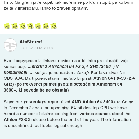
Fino. Ga grem jutre kupit, itak morem še po kruh stopit, pa ko bom
že te v interšparu, lahko to zraven opravim.
AtaStrumf
::
7. nov 2003, 21:07
Evo ti copy/paste iz linkane novice na x-bit labs pa mi najdi tvojo
kombinacijo
...storiti z Athlonom 64 FX 2,4 GHz (3400+) v
, ker jaz je ne najdem. Zakaj? Ker taka stvar NE
kombinaciji ...
OBSTAJA. Da ti poenostavim: moralo bi pisati
Athlon 64 FX-53 (2,4
GHz) (po frekvenci primerljivo z hipotetičnim Athlonom 64
3600+, ki seveda še ne obstaja)
Since our
titled 
to Come
yesterdays report
AMD Athlon 64 3400+
in December? about an upcoming 64-bit desktop CPU we have
heard a number of claims coming from various sources about the
release before the end of the year. The information
Athlon FX-53
is unconfirmed, but looks logical enough.