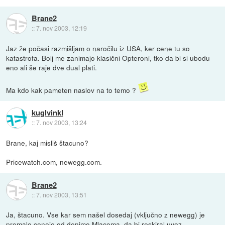
Brane2
::
7. nov 2003, 12:19
Jaz že počasi razmišljam o naročilu iz USA, ker cene tu so
katastrofa. Bolj me zanimajo klasični Opteroni, tko da bi si ubodu
eno ali še raje dve dual plati.
Ma kdo kak pameten naslov na to temo ?
kuglvinkl
::
7. nov 2003, 13:24
Brane, kaj misliš štacuno?
Pricewatch.com, newegg.com.
Brane2
::
7. nov 2003, 13:51
Ja, štacuno. Vse kar sem našel dosedaj (vključno z newegg) je
premalo ceneje od denimo Mlacoma, da bi reskiral uvoz.