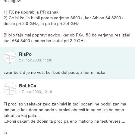
razlogov:
1) FX ne uporablja PR oznak
2) Če bi že jih bi bil potem verjetno 3600+, ker Athlon 64 3200+
deluje pri 2.0 GHz, ta pa bo pri 2.4 GHz
Bi bilo fajn mal popravt novico, ker ob FX-u 53 bo verjetno res izšel
tudi A64 3400+, samo bo laufal pri 2.2 GHz.
RisPo
::
7. nov 2003, 11:36
swar bolš d je ne veš, ker boš dol padu, ziher ni nizka
BoLhCa
::
7. nov 2003, 12:16
Ti proci so vsekakor zelo zanimivi in tudi poceni ne bodo! zanima
me pa le kok dobr se bodo v praksi obnesli in pa ce jim bo cena
takrat ze kaj pala...
...komi cakam de dobim ta proc pa eno maticno na test/revers....
lp