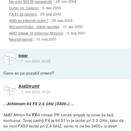
Na voljo 950 W napajalniki
::
28. nov 2004
Duron Vs. Celeron
::
5. dec 2003
FX-51 že navijajo
::
29. sep 2003
AMD po Intelovih poteh?
::
29. sep 2003
Več pomnilnika - slabši rezultati
::
10. apr 2002
AMD izdelal 10 milijonov Athlonov
::
2. avg 2001
Neoriginalnost
::
10. maj 2001
swar
::
7. nov 2003, 09:28
Ceno so pa pozabil oment?
AtaStrumf
::
7. nov 2003, 10:20
...Athlonom 64 FX 2,4 GHz (3400+) ...
AMD Athlon 64
nimajo PR oznak ampak te nove še bolj
FX-i
konfuzne. Torej zadnji FX je bil 51 in je laufal pri 2.2 GHz, tako da
bo novi FX53 laufal pri 2,4 GHZ, samo to ne bo 3400+ iz dveh