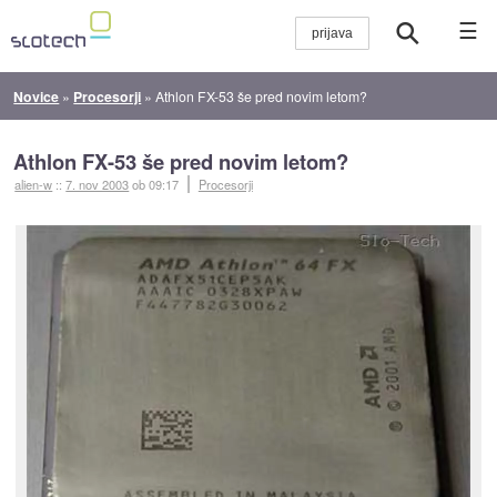
☰
Novice
»
Procesorji
»
Athlon FX-53 še pred novim letom?
Athlon FX-53 še pred novim letom?
alien-w
::
7. nov 2003
ob 09:17
Procesorji