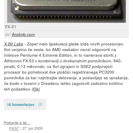
FX-51
vir:
Amdmb.com
- Zopet malo špekulacij glede izida novih procesorjev.
X-Bit Labs
Kot verjetno že veste, bo AMD vsekakor moral odgovoriti na
Intelove Pentiume 4 Extreme Edition, in to namerava storiti z
Athlonom FX-53 v kombinaciji z dvokanalnim pomnilnikom. 940-
pinski, 0,13 mikronski, na SoI zgrajeni in SSE2 podpirajoči
procesor bo potreboval dve ploščici registriranega PC3200
pomnilnika za kar najhitrejše delovanje, a postavljajo se vprašanja,
če bodo v tovarni v Dresdenu lahko zagotovili zadostno količino
teh pošastkov.
Klik!
16 komentarjev
Preberite si še…
FX-57
::
27. jun 2005