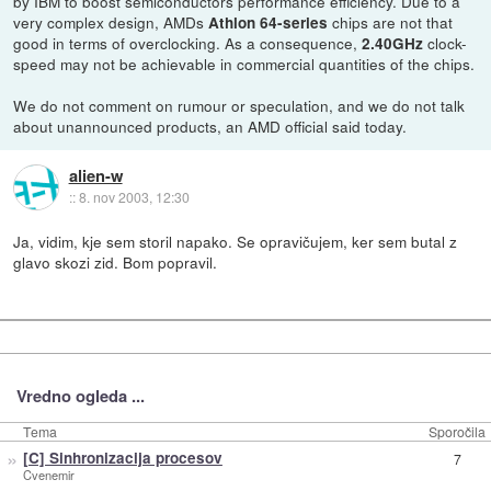
by IBM to boost semiconductors performance efficiency. Due to a
very complex design, AMDs
chips are not that
Athlon 64-series
good in terms of overclocking. As a consequence,
clock-
2.40GHz
speed may not be achievable in commercial quantities of the chips.
We do not comment on rumour or speculation, and we do not talk
about unannounced products, an AMD official said today.
alien-w
::
8. nov 2003, 12:30
Ja, vidim, kje sem storil napako. Se opravičujem, ker sem butal z
glavo skozi zid. Bom popravil.
Vredno ogleda ...
Tema
Sporočila
»
[C] Sinhronizacija procesov
7
Cvenemir