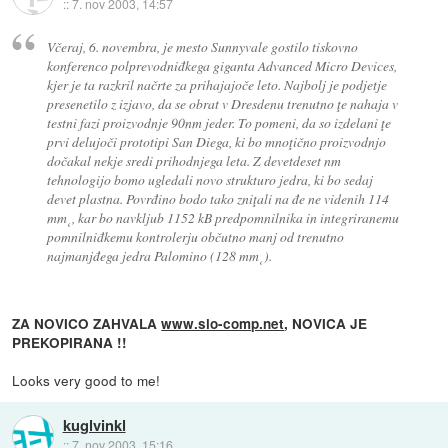
::
7. nov 2003, 14:57
Včeraj, 6. novembra, je mesto Sunnyvale gostilo tiskovno
konferenco polprevodniđkega giganta Advanced Micro Devices,
kjer je ta razkril načrte za prihajajoče leto. Najbolj je podjetje
presenetilo z izjavo, da se obrat v Dresdenu trenutno ţe nahaja v
testni fazi proizvodnje 90nm jeder. To pomeni, da so izdelani ţe
prvi delujoči prototipi San Diega, ki bo mnoţično proizvodnjo
dočakal nekje sredi prihodnjega leta. Z devetdeset nm
tehnologijo bomo ugledali novo strukturo jedra, ki bo sedaj
devet plastna. Povrđino bodo tako zniţali na đe ne videnih 114
mm˛, kar bo navkljub 1152 kB predpomnilnika in integriranemu
pomnilniđkemu kontrolerju občutno manj od trenutno
najmanjđega jedra Palomino (128 mm˛).
ZA NOVICO ZAHVALA
www.slo-comp.net
, NOVICA JE
PREKOPIRANA !!
Looks very good to me!
kuglvinkl
::
7. nov 2003, 15:16