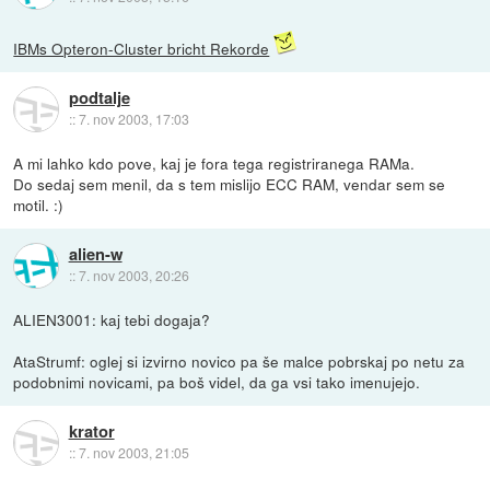
IBMs Opteron-Cluster bricht Rekorde
podtalje
::
7. nov 2003, 17:03
A mi lahko kdo pove, kaj je fora tega registriranega RAMa.
Do sedaj sem menil, da s tem mislijo ECC RAM, vendar sem se
motil. :)
alien-w
::
7. nov 2003, 20:26
ALIEN3001: kaj tebi dogaja?
AtaStrumf: oglej si izvirno novico pa še malce pobrskaj po netu za
podobnimi novicami, pa boš videl, da ga vsi tako imenujejo.
krator
::
7. nov 2003, 21:05