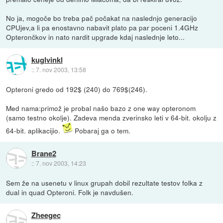
No ja, mogoče bo treba pač počakat na naslednjo generacijo
CPUjev,a li pa enostavno nabavit plato pa par poceni 1.4GHz
Opterončkov in nato nardit upgrade kdaj naslednje leto...
kuglvinkl
::
7. nov 2003, 13:58
Opteroni gredo od 192$ (240) do 769$(246).
Med nama:primož je probal našo bazo z one way opteronom
(samo testno okolje). Zadeva menda zverinsko leti v 64-bit. okolju z
64-bit. aplikacijio.
Pobaraj ga o tem.
Brane2
::
7. nov 2003, 14:23
Sem že na usenetu v linux grupah dobil rezultate testov folka z
dual in quad Opteroni. Folk je navdušen.
Zheegec