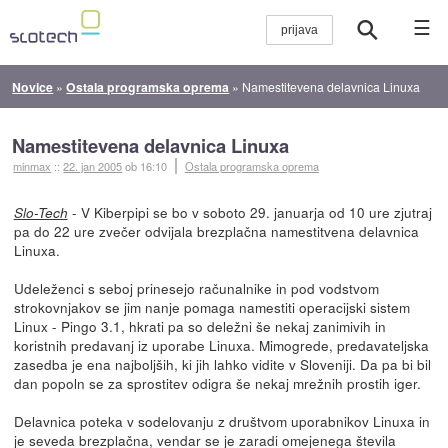
☰
Novice
»
Ostala programska oprema
»
Namestitevena delavnica Linuxa
Namestitevena delavnica Linuxa
minmax
::
22. jan 2005
ob 16:10
Ostala programska oprema
- V Kiberpipi se bo v soboto 29. januarja od 10 ure zjutraj
Slo-Tech
pa do 22 ure zvečer odvijala brezplačna namestitvena delavnica
Linuxa.
Udeleženci s seboj prinesejo računalnike in pod vodstvom
strokovnjakov se jim nanje pomaga namestiti operacijski sistem
Linux - Pingo 3.1, hkrati pa so deležni še nekaj zanimivih in
koristnih predavanj iz uporabe Linuxa. Mimogrede, predavateljska
zasedba je ena najboljših, ki jih lahko vidite v Sloveniji. Da pa bi bil
dan popoln se za sprostitev odigra še nekaj mrežnih prostih iger.
Delavnica poteka v sodelovanju z društvom uporabnikov Linuxa in
je seveda brezplačna, vendar se je zaradi omejenega števila