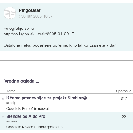
PingoUser
::
30. jan 2005, 10:57
Fotografije so tu
http://fo.lugos.si/~kosir/2005-01-29-IF...
Ostalo je nekaj podarjene opreme, ki jo lahko vzamete v dar.
Vredno ogleda ...
Tema
Sporočila
»
Iščemo prostovoljce za projekt Simbioz@
317
sircelj
Oddelek:
Pomoč in nasveti
»
Blender od A do Pro
22
minmax
Oddelek:
Novice
/
--Nerazporejeno--