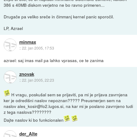
386 s 40MB diskom verjetno ne bo ravno primeren...
Drugače pa veliko sreče in čimmanj kernel panic sporočil.
LP, Azrael
minmax
::
22. jan 2005, 17:53
azrael: saj imas mail pa lahko vprasas, ce te zanima
znovak
::
22. jan 2005, 22:23
H vragu, poskušal sem se prijaviti, pa mi je prijava zavrnjena
ker je odredišni naslov nepoznan????? Preusmerjen sem na
naslov ales_kosir@fo2.lugos.si, na kar mi je poslano zavrnjeno tudi
z tega naslova????????
Dajte naslov ki bo funkcionalen
der_Alte