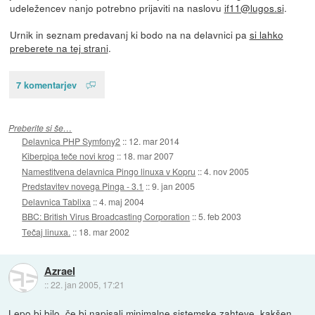
udeležencev nanjo potrebno prijaviti na naslovu
if11@lugos.si
.
Urnik in seznam predavanj ki bodo na na delavnici pa
si lahko
preberete na tej strani
.
7 komentarjev
Preberite si še…
Delavnica PHP Symfony2
::
12. mar 2014
Kiberpipa teče novi krog
::
18. mar 2007
Namestitvena delavnica Pingo linuxa v Kopru
::
4. nov 2005
Predstavitev novega Pinga - 3.1
::
9. jan 2005
Delavnica Tablixa
::
4. maj 2004
BBC: British Virus Broadcasting Corporation
::
5. feb 2003
Tečaj linuxa.
::
18. mar 2002
Azrael
::
22. jan 2005, 17:21
Lepo bi bilo, če bi napisali minimalne sistemske zahteve, kakšen