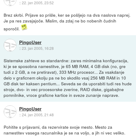
::
22. jan 2005, 23:52
Brez skrbi. Prijave so prišle, ker se pošljejo na dva naslova naprej.
Je pa res zavajajoče. Mislim, da zdaj ne bo nobenih čudnih
sporočil.
PingoUser
::
23. jan 2005, 16:28
Sistemske zahteve so standardne: zares minimalna konfiguracija,
ki je se sposobna namestitve, je 65 MB RAM, 4 GB disk (no, gre
tudi z 2 GB, a ne pretiravat), 333 MHz procesor... Za vsakdanje
delo v graficnem okolju pa ne bo skodilo vsaj 256 MB RAM in 10
GB disk ter kaksen pentium... Seveda se da uporabiti tudi res hude
stroje, dvo- in vec procesorske zverine, RAID diske, gigabajtne
pomnilnike, vroce graficne kartice in sveze zunanje naprave.
PingoUser
::
24. jan 2005, 21:48
Pohitite s prijavami, da rezervirate svoje mesto. Mesto za
namestitev vasega racunalnika je se na voljo, a jih ni vec veliko.