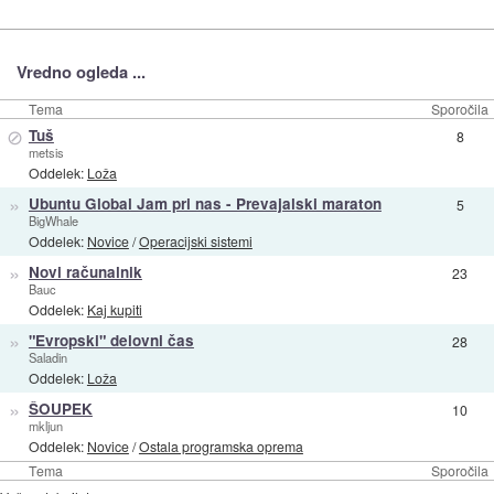
Vredno ogleda ...
Tema
Sporočila
⊘
Tuš
8
metsis
Oddelek:
Loža
»
Ubuntu Global Jam pri nas - Prevajalski maraton
5
BigWhale
Oddelek:
Novice
/
Operacijski sistemi
»
Novi računalnik
23
Bauc
Oddelek:
Kaj kupiti
»
"Evropski" delovni čas
28
Saladin
Oddelek:
Loža
»
ŠOUPEK
10
mkljun
Oddelek:
Novice
/
Ostala programska oprema
Tema
Sporočila