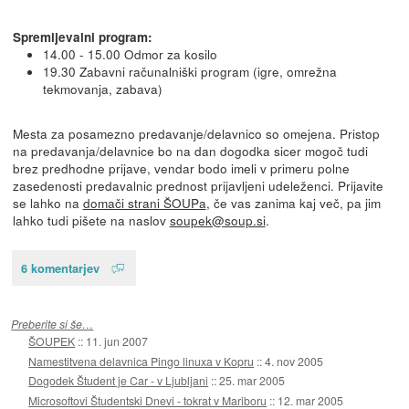
Spremljevalni program:
14.00 - 15.00 Odmor za kosilo
19.30 Zabavni računalniški program (igre, omrežna
tekmovanja, zabava)
Mesta za posamezno predavanje/delavnico so omejena. Pristop
na predavanja/delavnice bo na dan dogodka sicer mogoč tudi
brez predhodne prijave, vendar bodo imeli v primeru polne
zasedenosti predavalnic prednost prijavljeni udeleženci. Prijavite
se lahko na
domači strani ŠOUPa
, če vas zanima kaj več, pa jim
lahko tudi pišete na naslov
soupek@soup.si
.
6 komentarjev
Preberite si še…
ŠOUPEK
::
11. jun 2007
Namestitvena delavnica Pingo linuxa v Kopru
::
4. nov 2005
Dogodek Študent je Car - v Ljubljani
::
25. mar 2005
Microsoftovi Študentski Dnevi - tokrat v Mariboru
::
12. mar 2005