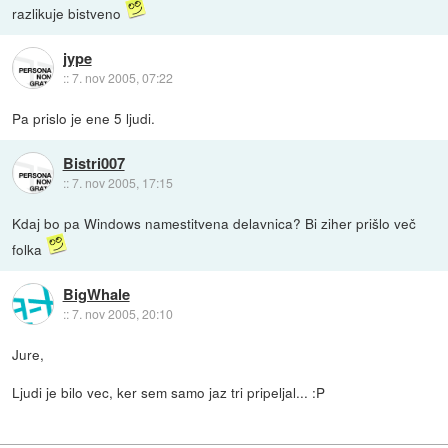
razlikuje bistveno
jype
::
7. nov 2005, 07:22
Pa prislo je ene 5 ljudi.
Bistri007
::
7. nov 2005, 17:15
Kdaj bo pa Windows namestitvena delavnica? Bi ziher prišlo več
folka
BigWhale
::
7. nov 2005, 20:10
Jure,
Ljudi je bilo vec, ker sem samo jaz tri pripeljal... :P