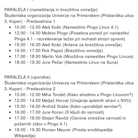
PARALELA I (nameščanja in brezžična omrežja):
Študentska organizacija Univerze na Primorskem (Pristaniška ulica
3, Koper) - Predavalnica 1
10.00 - 12.00 Aleš Košir (Namestimo Pingo Linux 4.1)
12.00 - 14.00 Moštvo Pingo (Posebna pomoč pri namestitvi
Pinga 4.1 - razreševanje težav pri muhasti strojni opremi)
15.00 - 16.00 Aleš Košir (Antene za brezžična omrežja)
16.00 - 17.00 Rok Papež (Brezžično omrežje)
17.00 - 18.00 Martin Vuk (Množična namestitev Pingo Linuxa)
18.00 - 19.30 Jure Pečar (Namestimo Linux na Suna)
PARALELA II (uporaba):
Študentska organizacija Univerze na Primorskem (Pristaniška ulica
3, Koper) - Predavalnica 2
10.00 - 12.00 Miha Tomšič (Kako shodimo s Pingo Linuxom?)
12.00 - 14.00 Matjaž Horvat (Urejanje spletnih strani z NVU)
15.00 - 16.00 Andraž Sraka (Kako uporabljati servise?)
16.00 - 17.00 Jure Koren (S ključi do varnosti)
17.00 - 18.00 Stojan Rančić (Osnove omrežne varnosti in
požarnih zidov v Pingo 4.1)
18.00 - 19.30 Roman Maurer (Prosta enciklopedija
Wikipedija)