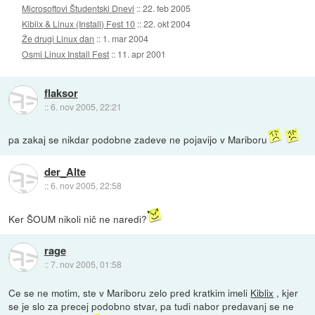
Microsoftovi Študentski Dnevi
::
22. feb 2005
Kiblix & Linux (Install) Fest 10
::
22. okt 2004
Že drugi Linux dan
::
1. mar 2004
Osmi Linux Install Fest
::
11. apr 2001
flaksor
::
6. nov 2005, 22:21
pa zakaj se nikdar podobne zadeve ne pojavijo v Mariboru
der_Alte
::
6. nov 2005, 22:58
Ker ŠOUM nikoli nič ne naredi?
rage
::
7. nov 2005, 01:58
Ce se ne motim, ste v Mariboru zelo pred kratkim imeli
Kiblix
, kjer
se je slo za precej podobno stvar, pa tudi nabor predavanj se ne