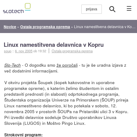
☰
Novice
»
Ostala programska oprema
»
Linux namestitvena delavnica v Kopru
Linux namestitvena delavnica v Kopru
soup
::
6. nov 2005
ob 19:32
Ostala programska oprema
- O dogodku smo
že poročali
- tu je še uradna izjava z
Slo-Tech
več dodatnimi informacijami.
V okviru projekta Šoupek (šopek kakovostne in uporabne
programske opreme), s katerim želimo študentom in ostalim
predstaviti prednosti (in slabosti) odprtokodnega programja,
Študentska organizacija Univerze na Primorskem (ŠOUP) prireja
Linux namestitveno delavnico, ki bo potekala v soboto, 12.
novembra 2005 v prostorih ŠOUPa na Pristaniški ulici 3 v Kopru.
Pri izvedbi delavnice sodeluje Društvo uporabnikov Linuxa
Slovenija (LUGOS) in Moštvo Pingo Linux.
Strokovni program: