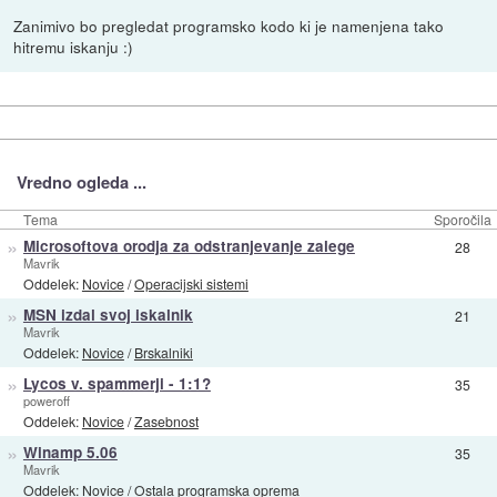
Zanimivo bo pregledat programsko kodo ki je namenjena tako
hitremu iskanju :)
Vredno ogleda ...
Tema
Sporočila
»
Microsoftova orodja za odstranjevanje zalege
28
Mavrik
Oddelek:
Novice
/
Operacijski sistemi
»
MSN izdal svoj iskalnik
21
Mavrik
Oddelek:
Novice
/
Brskalniki
»
Lycos v. spammerji - 1:1?
35
poweroff
Oddelek:
Novice
/
Zasebnost
»
Winamp 5.06
35
Mavrik
Oddelek:
Novice
/
Ostala programska oprema