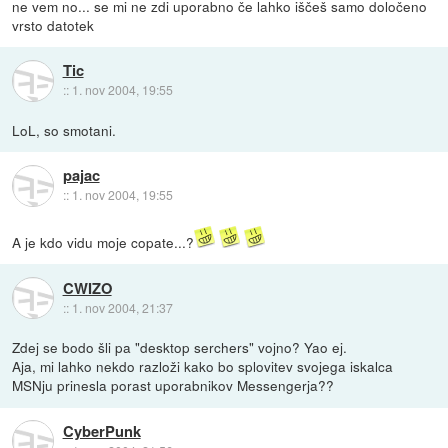
ne vem no... se mi ne zdi uporabno če lahko iščeš samo določeno
vrsto datotek
Tic
::
1. nov 2004, 19:55
LoL, so smotani.
pajac
::
1. nov 2004, 19:55
A je kdo vidu moje copate...?
CWIZO
::
1. nov 2004, 21:37
Zdej se bodo šli pa "desktop serchers" vojno? Yao ej.
Aja, mi lahko nekdo razloži kako bo splovitev svojega iskalca
MSNju prinesla porast uporabnikov Messengerja??
CyberPunk