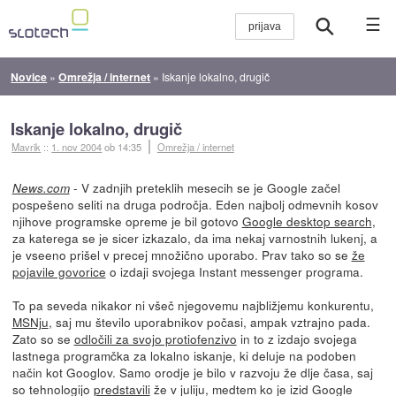
☰
Novice
»
Omrežja / internet
»
Iskanje lokalno, drugič
Iskanje lokalno, drugič
Mavrik
::
1. nov 2004
ob 14:35
Omrežja / internet
- V zadnjih preteklih mesecih se je Google začel
News.com
pospešeno seliti na druga področja. Eden najbolj odmevnih kosov
njihove programske opreme je bil gotovo
Google desktop search
,
za katerega se je sicer izkazalo, da ima nekaj varnostnih lukenj, a
je vseeno prišel v precej množično uporabo. Prav tako so se
že
pojavile govorice
o izdaji svojega Instant messenger programa.
To pa seveda nikakor ni všeč njegovemu najbližjemu konkurentu,
MSNju
, saj mu število uporabnikov počasi, ampak vztrajno pada.
Zato so se
odločili za svojo protiofenzivo
in to z izdajo svojega
lastnega programčka za lokalno iskanje, ki deluje na podoben
način kot Googlov. Samo orodje je bilo v razvoju že dlje časa, saj
so tehnologijo
predstavili
že v juliju, medtem ko je izid Google