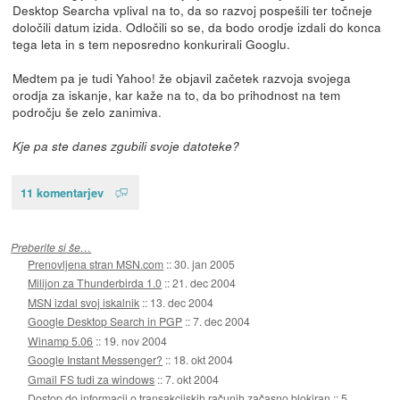
Desktop Searcha vplival na to, da so razvoj pospešili ter točneje
določili datum izida. Odločili so se, da bodo orodje izdali do konca
tega leta in s tem neposredno konkurirali Googlu.
Medtem pa je tudi Yahoo! že objavil začetek razvoja svojega
orodja za iskanje, kar kaže na to, da bo prihodnost na tem
področju še zelo zanimiva.
Kje pa ste danes zgubili svoje datoteke?
11 komentarjev
Preberite si še…
Prenovljena stran MSN.com
::
30. jan 2005
Milijon za Thunderbirda 1.0
::
21. dec 2004
MSN izdal svoj iskalnik
::
13. dec 2004
Google Desktop Search in PGP
::
7. dec 2004
Winamp 5.06
::
19. nov 2004
Google Instant Messenger?
::
18. okt 2004
Gmail FS tudi za windows
::
7. okt 2004
Dostop do informacij o transakcijskih računih začasno blokiran
::
5.