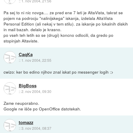
::
1. nov 2004, 21:56
Pa sej to ni nic novga.... ze pred ene 7 leti je AltaVista, takrat se
pojem na podrocju "nalinijskega" iskanja, izdelala AltaVista
Personal Edition (ali nekaj v tem stilu). za iskanje po lokalnih diskih
in mail bazah. delalo je krasno.
po vseh teh letih so se (drugi) koncno odlocili, da gredo po
stopinjah Altaviste.
CaqKa
::
1. nov 2004, 22:55
cwizo: ker bo edino njihov znal iskat po messenger logih :>
BigBoss
::
2. nov 2004, 09:30
Zame neuporabno.
Google ne išče po OpenOffice datotekah.
tomazz
::
3. nov 2004, 08:37