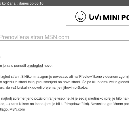
no končana
::
danes ob 06:10
Prenovljena stran MSN.com
A
n je zato ponudil
predogled
nove.
ar izgled strani. S klikom na zgornjo povezavo ali na 'Preview' ikono v desnem zgorn
edu te strani takoj preusmerjeni na nove strani. Če pa kljub temu želite gledati st
u, da vaš brskalnik dovoli prejemanje njihovih piškotov.
najbolj spremenjeno pozicioniranje vsebine, ki je sedaj sredinsko (prej je bilo na levi
ce, ...) kar s klikom na ikono (prej je bil tu "dropdown" list). Novost na grafičnem p
dlago.
MSN.com