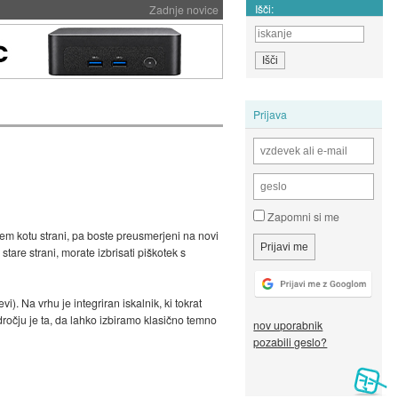
Išči:
Zadnje novice
Prijava
Zapomni si me
jem kotu strani, pa boste preusmerjeni na novi
are strani, morate izbrisati piškotek s
). Na vrhu je integriran iskalnik, ki tokrat
odročju je ta, da lahko izbiramo klasično temno
nov uporabnik
pozabili geslo?