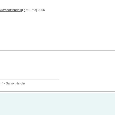
icrosoft nadaljuje
::
2. maj 2006
nt" - Salvor Hardin