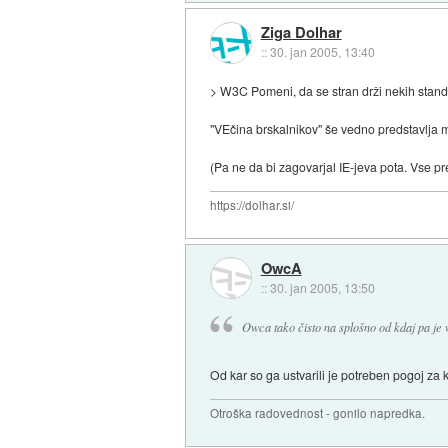
Ziga Dolhar
::
30. jan 2005, 13:40
> W3C Pomeni, da se stran drži nekih standa
"VEčina brskalnikov" še vedno predstavlja 
(Pa ne da bi zagovarjal IE-jeva pota. Vse prej
https://dolhar.si/
OwcA
::
30. jan 2005, 13:50
Owca tako čisto na splošno od kdaj pa je 
Od kar so ga ustvarili je potreben pogoj za 
Otroška radovednost - gonilo napredka.