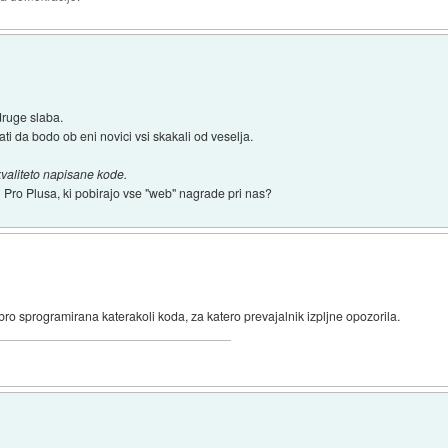
druge slaba.
ati da bodo ob eni novici vsi skakali od veselja.
kvaliteto napisane kode.
i Pro Plusa, ki pobirajo vse "web" nagrade pri nas?
bro sprogramirana katerakoli koda, za katero prevajalnik izpljne opozorila.