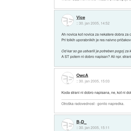
Vice
::
30. jan 2005, 14:52
Ah novica kot novica za nekatere dobra za 
Pri tolkih uporabnikih je res naivno pričakov
Od kar so ga ustvarili je potreben pogoj za 
A ST potem ni dobro napisan? Ali npr. stran
OwcA
::
30. jan 2005, 15:03
Koda strani ni dobro napisana, ne, kot ni do
Otroška radovednost - gonilo napredka.
B-D_
::
30. jan 2005, 15:11