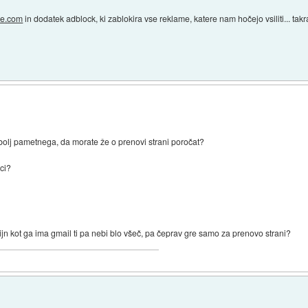
le.com
in dodatek adblock, ki zablokira vse reklame, katere nam hočejo vsiliti... ta
č bolj pametnega, da morate že o prenovi strani poročat?
ici?
ijn kot ga ima gmail ti pa nebi blo všeč, pa čeprav gre samo za prenovo strani?