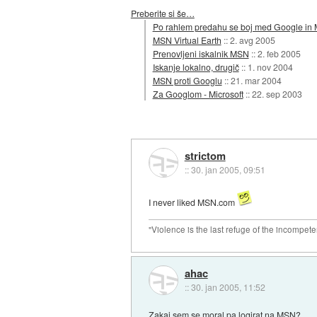
Preberite si še…
Po rahlem predahu se boj med Google in M
MSN Virtual Earth
::
2. avg 2005
Prenovljeni iskalnik MSN
::
2. feb 2005
Iskanje lokalno, drugič
::
1. nov 2004
MSN proti Googlu
::
21. mar 2004
Za Googlom - Microsoft
::
22. sep 2003
strictom
::
30. jan 2005, 09:51
I never liked MSN.com
"Violence is the last refuge of the incompete
ahac
::
30. jan 2005, 11:52
Zakaj sem se moral pa logirat na MSN?