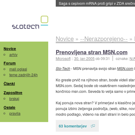
Saga s cepivom mRNA proti gripi v ZDA sreč
Novice
»
--Nerazporejeno--
»
Novice
Prenovljena stran MSN.com
arhiv
Microsoft
::
30. jan 2005
ob 09:31
oznake:
N/
Forum
Slo-Tech
- MSN prenavlja svojo stran
MSN.com
i
mali oglasi
teme zadnjih 24h
Ko greste prvič na njihovo stran, boste videli st
Članki
MSN.com. Sedaj boste ob vsakršnem naslednjem ogl
končnico msn.com. Seveda to velja samo v primer
Zaposlitve
brskaj
Kaj ponuja nova stran? V primerjavi s klasično je 
Ostalo
ponuja izbiro željenga področja, (web, slike, novi
pravila
modro podlago, videno na stari strani in belo po
63 komentarjev