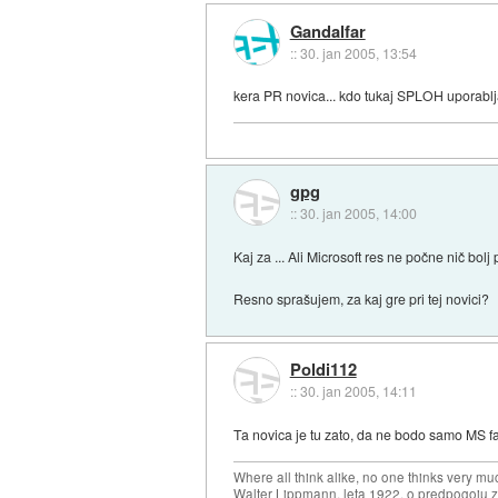
Gandalfar
::
30. jan 2005, 13:54
kera PR novica... kdo tukaj SPLOH uporab
gpg
::
30. jan 2005, 14:00
Kaj za ... Ali Microsoft res ne počne nič bo
Resno sprašujem, za kaj gre pri tej novici?
Poldi112
::
30. jan 2005, 14:11
Ta novica je tu zato, da ne bodo samo MS fani
Where all think alike, no one thinks very mu
Walter Lippmann, leta 1922, o predpogoju 