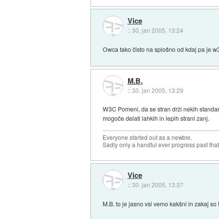
Vice
::
30. jan 2005, 13:24
Owca tako čisto na splošno od kdaj pa je w3
M.B.
::
30. jan 2005, 13:29
W3C Pomeni, da se stran drži nekih standardo
mogoče delati lahkih in lepih strani zanj.
Everyone started out as a newbie.
Sadly only a handful ever progress past that
Vice
::
30. jan 2005, 13:37
M.B. to je jasno vsi vemo kakšni in zakaj so