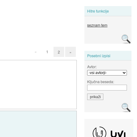
Hitre funkcije
seznam tem
«
1
2
»
Posebni izpisi
Avtor:
Ključna beseda: