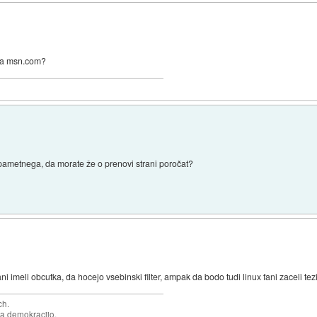
lja msn.com?
lj pametnega, da morate že o prenovi strani poročat?
 imeli obcutka, da hocejo vsebinski filter, ampak da bodo tudi linux fani zaceli tezi
ch.
za demokracijo.