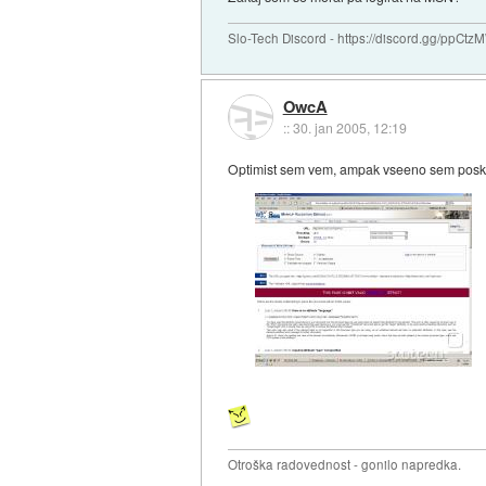
Slo-Tech Discord - https://discord.gg/ppCtz
OwcA
::
30. jan 2005, 12:19
Optimist sem vem, ampak vseeno sem posku
Otroška radovednost - gonilo napredka.