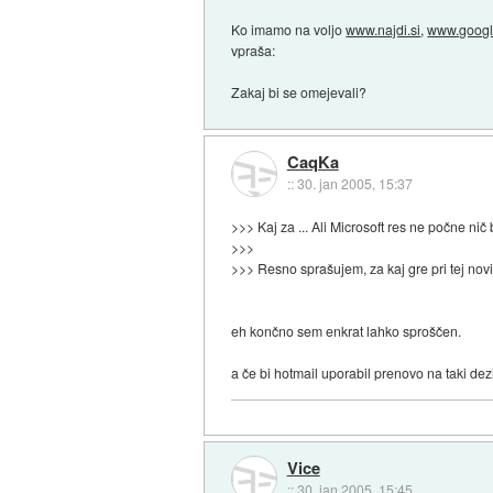
Ko imamo na voljo
www.najdi.si
,
www.goog
vpraša:
Zakaj bi se omejevali?
CaqKa
::
30. jan 2005, 15:37
>>> Kaj za ... Ali Microsoft res ne počne ni
>>>
>>> Resno sprašujem, za kaj gre pri tej nov
eh končno sem enkrat lahko sproščen.
a če bi hotmail uporabil prenovo na taki dez
Vice
::
30. jan 2005, 15:45