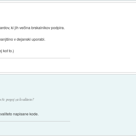
rdov, ki jih večina brskalnikov podpira.
manjšino v dejanski uporabi.
 kot to.)
w3c pogoj za kvaliteto?
kvaliteto napisane kode.