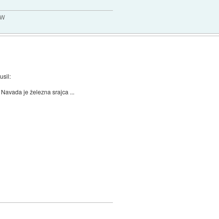
MW
sil:
Navada je železna srajca ...