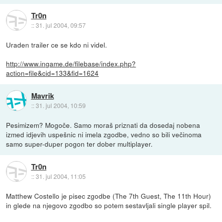
Tr0n
::
31. jul 2004, 09:57
Uraden trailer ce se kdo ni videl.
http://www.ingame.de/filebase/index.php?
action=file&cid=133&fid=1624
Mavrik
::
31. jul 2004, 10:59
Pesimizem? Mogoče. Samo moraš priznati da dosedaj nobena
izmed idjevih uspešnic ni imela zgodbe, vedno so bili večinoma
samo super-duper pogon ter dober multiplayer.
Tr0n
::
31. jul 2004, 11:05
Matthew Costello je pisec zgodbe (The 7th Guest, The 11th Hour)
in glede na njegovo zgodbo so potem sestavljali single player spil.