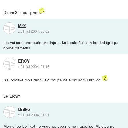
Doom 3 je pa ql ne
MrX
::
31. jul 2004, 00:02
ma vsi sam ene buče prodajate. ko boste špilal in končal igro pa
bodte pametni!
ERGY
::
31. jul 2004, 01:16
Raj pocakejmo uradni izid pol pa delajmo komu krivico
LP ERGY
Brilko
::
31. jul 2004, 01:21
Men ej pa bolj kot ne vseeno, upajmo na najboljše. Vbistvu ne