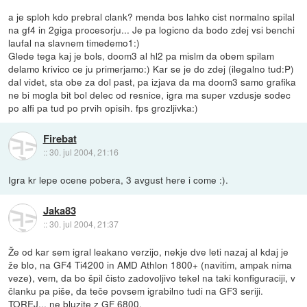
a je sploh kdo prebral clank? menda bos lahko cist normalno spilal
na gf4 in 2giga procesorju... Je pa logicno da bodo zdej vsi benchi
laufal na slavnem timedemo1:)
Glede tega kaj je bols, doom3 al hl2 pa mislm da obem spilam
delamo krivico ce ju primerjamo:) Kar se je do zdej (ilegalno tud:P)
dal videt, sta obe za dol past, pa izjava da ma doom3 samo grafika
ne bi mogla bit bol delec od resnice, igra ma super vzdusje sodec
po alfi pa tud po prvih opisih. fps grozljivka:)
Firebat
::
30. jul 2004, 21:16
Igra kr lepe ocene pobera, 3 avgust here i come :).
Jaka83
::
30. jul 2004, 21:37
Že od kar sem igral leakano verzijo, nekje dve leti nazaj al kdaj je
že blo, na GF4 Ti4200 in AMD Athlon 1800+ (navitim, ampak nima
veze), vem, da bo špil čisto zadovoljivo tekel na taki konfiguraciji, v
članku pa piše, da teče povsem igrabilno tudi na GF3 seriji.
TOREJ... ne bluzite z GF 6800.