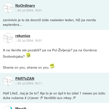
NoOrdinary
::
30. jul 2004, 16:01
zanimivio je to da doom3 izide nasleden teden, hl2 pa morda
septembra...
rekunius
::
30. jul 2004, 16:01
A na Ventile ste pozabili? pa na Pol-Življenja? pa na Gordona
Svobodnjaka?
Shame on you, shame on you.
PARTyZAN
::
30. jul 2004, 16:11
Half Life2...kaj je že to? Aja to je un špil k bo izšel 1 mesec po izidu
duke nukema 4 (n)ever :P Ventilčki sux mkay :P
Mavrik