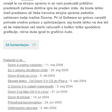
omejili le na strojno opremo in so vam poskuašli približno
predstaviti zahteve dotične igre še preden izide, da boste lahko
imeli predstavo ali Vaša trenutna strojna oprema zadošča
zahtevam tretje inačice Dooma. Pri id Software so gotovo naredili
pohvale vredno potezo z optimizacijami, saj boste lahko na dve leti
ali še malenkost več starih računalih s kolikor toliko spodobno
grafikuljo, mirne duše igrali to grafično čudo.
54 komentarjev
Preberite si še…
Doom 4 uradno najavljen
::
11. maj 2008
SLi v objemu Shuttlovih ohišij
::
20. avg 2005
Doom III tudi za Linux
::
5. okt 2004
Skupek testov - Od Doom 3 in CS do iPaq-a
::
5. sep 2004
O Doomu 3 in ostalih malenkostih
::
5. avg 2004
Doom 3 za Mac OS X in Linux
::
21. jul 2004
Doom III prihaja!
::
14. jul 2004
Prihodnost benchmarkov
::
24. jun 2003
Optimizacija računala
::
2. dec 2002