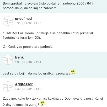
Bom sprobal na svojem čisto običajnem radeonu 9000 / 64 in
poročal dalje, da se kaj ne zarečem...
undefined
::
30. jul 2004, 21:46
> HAHAH LoL Doom3 primerja z ss hahahha kot bi primerjal
ficota(ss) z ferarijem(D3).
Oh God, you people are pathetic.
frenk
::
30. jul 2004, 21:51
Jest se pa bojim da me bo grafika razočarala
Aggressor
::
30. jul 2004, 21:54
Zabavno, kako folk že kar
, kakšna bo Doomova igralnost. Kaj ej
ve
0-day release že zunaj?