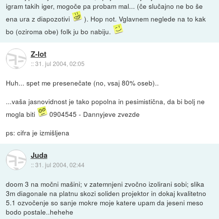
igram takih iger, mogoče pa probam mal... (če slučajno ne bo še
ena ura z diapozotivi
). Hop not. Vglavnem neglede na to kak
bo (oziroma obe) folk ju bo nabiju.
Z-lot
::
31. jul 2004, 02:05
Huh... spet me presenečate (no, vsaj 80% oseb)..
...vaša jasnovidnost je tako popolna in pesimistična, da bi bolj ne
mogla biti
0904545 - Dannyjeve zvezde
ps: cifra je izmišljena
Juda
::
31. jul 2004, 02:44
doom 3 na močni mašini; v zatemnjeni zvočno izolirani sobi; slika
3m diagonale na platnu skozi soliden projektor in dokaj kvalitetno
5.1 ozvočenje so sanje mokre moje katere upam da jeseni meso
bodo postale..hehehe