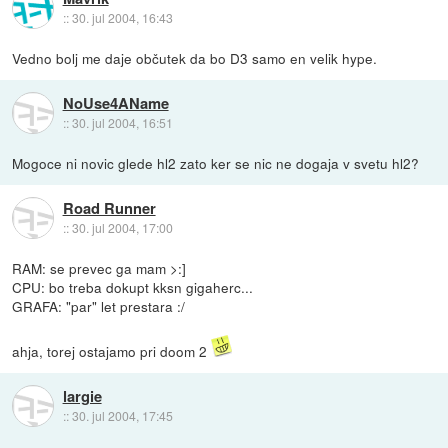
::
30. jul 2004, 16:43
Vedno bolj me daje občutek da bo D3 samo en velik hype.
NoUse4AName
::
30. jul 2004, 16:51
Mogoce ni novic glede hl2 zato ker se nic ne dogaja v svetu hl2?
Road Runner
::
30. jul 2004, 17:00
RAM: se prevec ga mam >:]
CPU: bo treba dokupt kksn gigaherc...
GRAFA: "par" let prestara :/
ahja, torej ostajamo pri doom 2
largie
::
30. jul 2004, 17:45