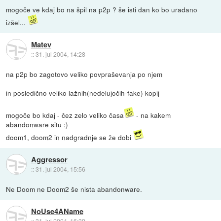
mogoče ve kdaj bo na špil na p2p ? še isti dan ko bo uradano
izšel...
Matev
::
31. jul 2004, 14:28
na p2p bo zagotovo veliko povpraševanja po njem
in posledično veliko lažnih(nedelujočih-fake) kopij
mogoče bo kdaj - čez zelo veliko časa
- na kakem
abandonware situ :)
doom1, doom2 in nadgradnje se že dobi
Aggressor
::
31. jul 2004, 15:56
Ne Doom ne Doom2 še nista abandonware.
NoUse4AName
::
31. jul 2004, 16:39