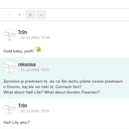
«
1
2
»
Tr0n
::
30. jul 2004, 15:49
Gold baby, yeah!
rekunius
::
30. jul 2004, 15:51
Zanimivo je predvsem to, da na Slo-techu pišete novice predvsem
o Doomu, kaj ste vsi neki Id, Carmack fani?
What about Half-Life? What about Gordon Freeman?
Tr0n
::
30. jul 2004, 15:51
Half-Life who?