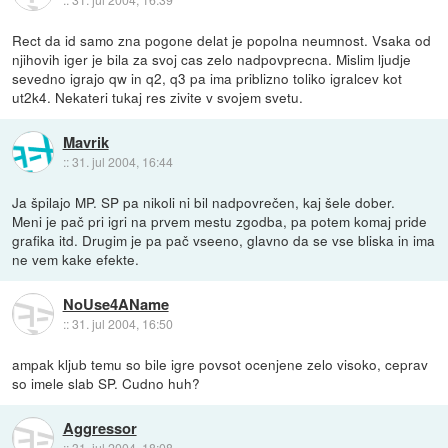
Rect da id samo zna pogone delat je popolna neumnost. Vsaka od
njihovih iger je bila za svoj cas zelo nadpovprecna. Mislim ljudje
sevedno igrajo qw in q2, q3 pa ima priblizno toliko igralcev kot
ut2k4. Nekateri tukaj res zivite v svojem svetu.
Mavrik
::
31. jul 2004, 16:44
Ja špilajo MP. SP pa nikoli ni bil nadpovrečen, kaj šele dober.
Meni je pač pri igri na prvem mestu zgodba, pa potem komaj pride
grafika itd. Drugim je pa pač vseeno, glavno da se vse bliska in ima
ne vem kake efekte.
NoUse4AName
::
31. jul 2004, 16:50
ampak kljub temu so bile igre povsot ocenjene zelo visoko, ceprav
so imele slab SP. Cudno huh?
Aggressor
::
31. jul 2004, 18:08