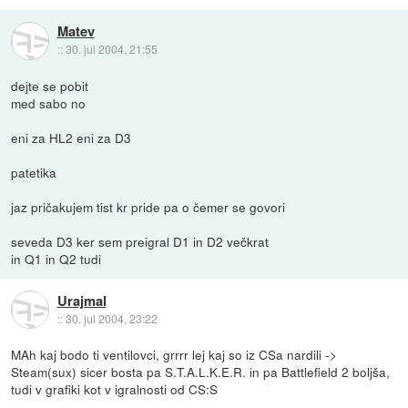
Matev
::
30. jul 2004, 21:55
dejte se pobit
med sabo no
eni za HL2 eni za D3
patetika
jaz pričakujem tist kr pride pa o čemer se govori
seveda D3 ker sem preigral D1 in D2 večkrat
in Q1 in Q2 tudi
Urajmal
::
30. jul 2004, 23:22
MAh kaj bodo ti ventilovci, grrrr lej kaj so iz CSa nardili ->
Steam(sux) sicer bosta pa S.T.A.L.K.E.R. in pa Battlefield 2 boljša,
tudi v grafiki kot v igralnosti od CS:S