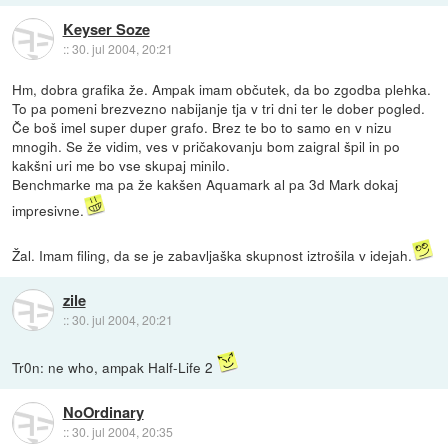
Keyser Soze
::
30. jul 2004, 20:21
Hm, dobra grafika že. Ampak imam občutek, da bo zgodba plehka.
To pa pomeni brezvezno nabijanje tja v tri dni ter le dober pogled.
Če boš imel super duper grafo. Brez te bo to samo en v nizu
mnogih. Se že vidim, ves v pričakovanju bom zaigral špil in po
kakšni uri me bo vse skupaj minilo.
Benchmarke ma pa že kakšen Aquamark al pa 3d Mark dokaj
impresivne.
Žal. Imam filing, da se je zabavljaška skupnost iztrošila v idejah.
zile
::
30. jul 2004, 20:21
Tr0n: ne who, ampak Half-Life 2
NoOrdinary
::
30. jul 2004, 20:35