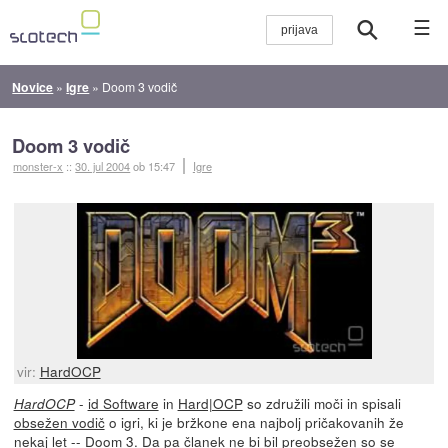
☰
Novice
»
Igre
»
Doom 3 vodič
Doom 3 vodič
monster-x
::
30. jul 2004
ob 15:47
Igre
vir:
HardOCP
-
id Software
in
Hard|OCP
so združili moči in spisali
HardOCP
obsežen vodič
o igri, ki je bržkone ena najbolj pričakovanih že
nekaj let --
Doom 3
. Da pa članek ne bi bil preobsežen so se