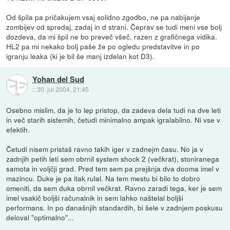
Od špila pa pričakujem vsaj solidno zgodbo, ne pa nabijanje
zombijev od spredaj, zadaj in d strani. Čeprav se tudi meni vse bolj
dozdeva, da mi špil ne bo preveč všeč, razen z grafičnega vidika.
HL2 pa mi nekako bolj paše že po ogledu predstavitve in po
igranju leaka (ki je bil še manj izdelan kot D3).
Yohan del Sud
::
30. jul 2004, 21:45
Osebno mislim, da je to lep pristop, da zadeva dela tudi na dve leti
in več starih sistemih, četudi minimalno ampak igralabilno. Ni vse v
efektih.
Četudi nisem pristaš ravno takih iger v zadnejm času. No ja v
zadnjih petih leti sem obrnil system shock 2 (večkrat), stoniranega
samota in voljčji grad. Pred tem sem pa prejšnja dva dooma imel v
mazincu. Duke je pa itak rulal. Na tem mestu bi bilo to dobro
omeniti, da sem duka obrnil večkrat. Ravno zaradi tega, ker je sem
imel vsakič boljši računalnik in sem lahko naštelal boljši
performans. In po današnjih standardih, bi šele v zadnjem poskusu
deloval "optimalno"...