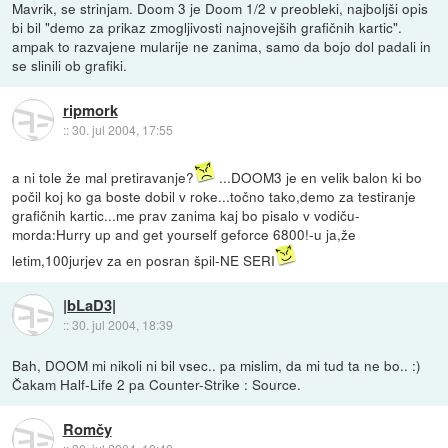
Mavrik, se strinjam. Doom 3 je Doom 1/2 v preobleki, najboljši opis
bi bil "demo za prikaz zmogljivosti najnovejših grafičnih kartic".
ampak to razvajene mularije ne zanima, samo da bojo dol padali in
se slinili ob grafiki.
ripmork
::
30. jul 2004, 17:55
a ni tole že mal pretiravanje?
...DOOM3 je en velik balon ki bo
počil koj ko ga boste dobil v roke...točno tako,demo za testiranje
grafičnih kartic...me prav zanima kaj bo pisalo v vodiču-
morda:Hurry up and get yourself geforce 6800!-u ja,že
letim,100jurjev za en posran špil-NE SERI
|bLaD3|
::
30. jul 2004, 18:39
Bah, DOOM mi nikoli ni bil vsec.. pa mislim, da mi tud ta ne bo.. :)
Čakam Half-Life 2 pa Counter-Strike : Source.
Romčy