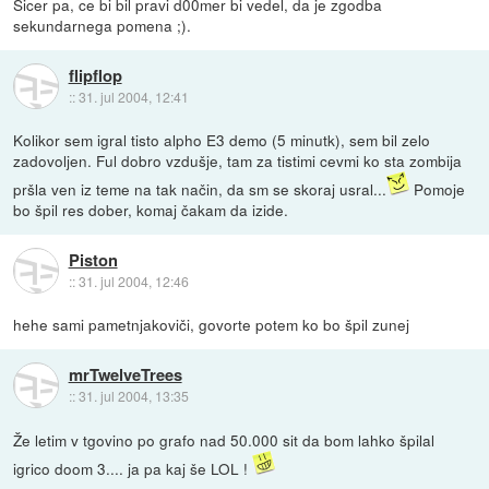
Sicer pa, ce bi bil pravi d00mer bi vedel, da je zgodba
sekundarnega pomena ;).
flipflop
::
31. jul 2004, 12:41
Kolikor sem igral tisto alpho E3 demo (5 minutk), sem bil zelo
zadovoljen. Ful dobro vzdušje, tam za tistimi cevmi ko sta zombija
pršla ven iz teme na tak način, da sm se skoraj usral...
Pomoje
bo špil res dober, komaj čakam da izide.
Piston
::
31. jul 2004, 12:46
hehe sami pametnjakoviči, govorte potem ko bo špil zunej
mrTwelveTrees
::
31. jul 2004, 13:35
Že letim v tgovino po grafo nad 50.000 sit da bom lahko špilal
igrico doom 3.... ja pa kaj še LOL !