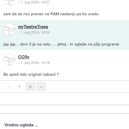
::
1. avg 2004, 14:57
sam da se nov prevec na RAM naslanju pa bo uredu
mrTwelveTrees
::
1. avg 2004, 18:56
jap jap... dom 3 je na netu .... jehej - kr oglejte na p2p programe
CCfly
::
1. avg 2004, 19:18
Bo sploh kdo original nabavil ?
«
1
2
»
Vredno ogleda ...