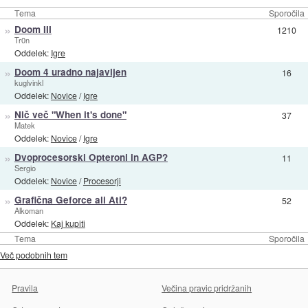
Tema
Sporočila
»
Doom III
1210
Tr0n
Oddelek:
Igre
»
Doom 4 uradno najavljen
16
kuglvinkl
Oddelek:
Novice
/
Igre
»
Nič več "When it's done"
37
Matek
Oddelek:
Novice
/
Igre
»
Dvoprocesorski Opteroni in AGP?
11
Sergio
Oddelek:
Novice
/
Procesorji
»
Grafična Geforce ali Ati?
52
Alkoman
Oddelek:
Kaj kupiti
Tema
Sporočila
Več podobnih tem
Pravila
Večina pravic pridržanih