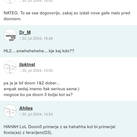
::
30. jul 2004, 18:40
NATEG. To se vse dogovorijo, zakaj so izdali nove gafe malo pred
doomom.
Dr_M
::
30. jul 2004, 18:48
HL2....smehehehehe....kje kaj kdo??
jlpktnst
::
30. jul 2004, 19:00
pa ja je bil doom 1&2 dober...
ampak sedaj imamo itak serious sama:)
mogoce bo pa doom 3 boljsi kot ss?
Ahiles
::
30. jul 2004, 19:54
HAHAH LoL Doom3 primerja z ss hahahha kot bi primerjal
ficota(ss) z ferarijem(D3).