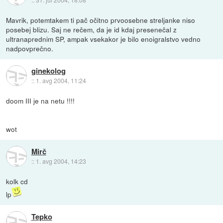
Mavrik, potemtakem ti pač očitno prvoosebne streljanke niso
posebej blizu. Saj ne rečem, da je id kdaj presenečal z
ultranaprednim SP, ampak vsekakor je bilo enoigralstvo vedno
nadpovprečno.
ginekolog
::
1. avg 2004, 11:24
doom III je na netu !!!!
wot
Mirč
::
1. avg 2004, 14:23
kolk cd
lp
Tepko