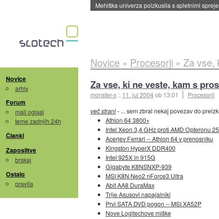
Mehiška univerza poizkusila s spletnimi sprejem
Novice
»
Procesorji
»
Za vse, 
Novice
Za vse, ki ne veste, kam s pros
arhiv
monster-x
::
11. jul 2004
ob 13:01
Procesorji
Forum
več strani
- ... sem zbral nekaj povezav do preiz
mali oglasi
Athlon 64 3800+
teme zadnjih 24h
Intel Xeon 3,4 GHz proti AMD Opteronu 2
Članki
Acerjev Ferrari -- Athlon 64 v prenosniku
Kingston HyperX DDR400
Zaposlitve
Intel 925X in 915G
brskaj
Gigabyte K8NSNXP-939
Ostalo
MSI K8N Neo2 nForce3 Ultra
pravila
Abit AA8 DuraMax
Trije Asusovi napajalniki
Prvi SATA DVD pogon -- MSI XA52P
Nove Logitechove miške