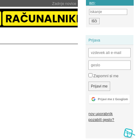
Išči:
Zadnje novice
Prijava
Zapomni si me
nov uporabnik
pozabili geslo?