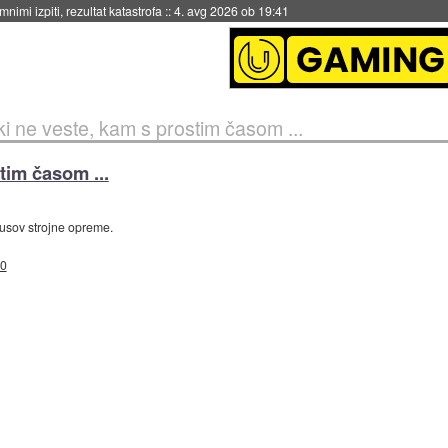
nimi izpiti, rezultat katastrofa
::
4. avg 2026 ob 19:41
ki ne veste, kam s prostim časom ...
tim časom ...
kusov strojne opreme.
50