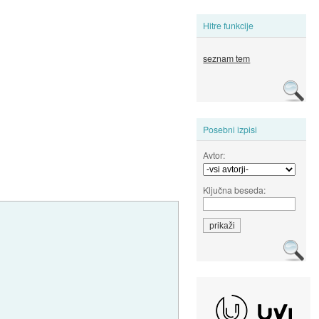
Hitre funkcije
seznam tem
Posebni izpisi
Avtor:
Ključna beseda: