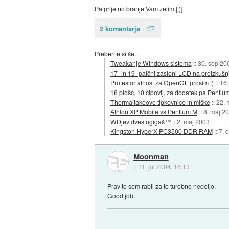
Pa prijetno branje Vam želim.[;)]
2 komentarja
Preberite si še…
Tweakanje Windows sistema
::
30. sep 20
17- in 19- palčni zasloni LCD na preizkušnj
Profesionalnost za OpenGL prosim :)
::
16.
18 plošč, 10 čipovij, za dodatek pa Pentium
Thermaltakeove tipkovnice in miške
::
22. 
Athlon XP Mobile vs Pentium M
::
8. maj 2
WDjev dvestogigaš™
::
2. maj 2003
Kingston HyperX PC3500 DDR RAM
::
7. 
Moonman
::
11. jul 2004, 16:13
Prav to sem rabil za to turobno nedeljo.
Good job.