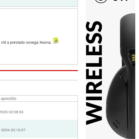
 bo nič s prevlado novega Xeona.
 sporočilo
 2005 02:08:55
j 2004 20:16:07