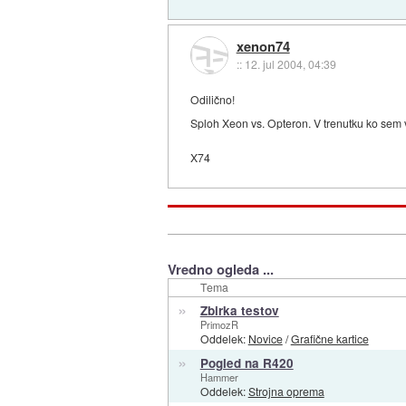
xenon74
::
12. jul 2004, 04:39
Odilično!
Sploh Xeon vs. Opteron. V trenutku ko sem v
X74
Vredno ogleda ...
Tema
»
Zbirka testov
PrimozR
Oddelek:
Novice
/
Grafične kartice
»
Pogled na R420
Hammer
Oddelek:
Strojna oprema