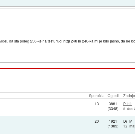
idel, da sta poleg 250-ke na testu tudi nižji 248 in 246-ka mi je bilo jasno, da ne
Sporočila
Ogledi
Zadnje
13
3881
Pithlit
(3348)
5. dec
20
1921
Dr_M
(1383)
12. ma