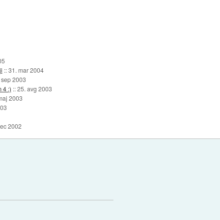
05
i
::
31. mar 2004
 sep 2003
 4 :)
::
25. avg 2003
maj 2003
003
dec 2002