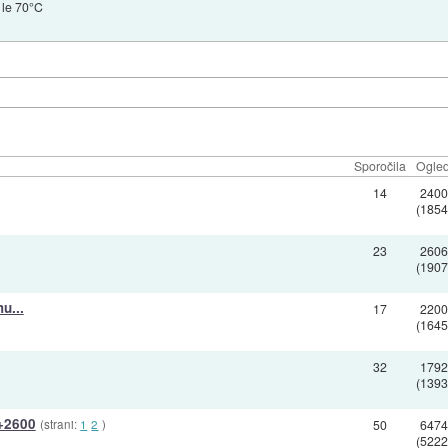
 le 70°C
Sporočila
Ogled
14
240
(1854
23
260
(1907
u...
17
220
(1645
32
179
(1393
 +2600
(strani:
1
2
)
50
647
(5222