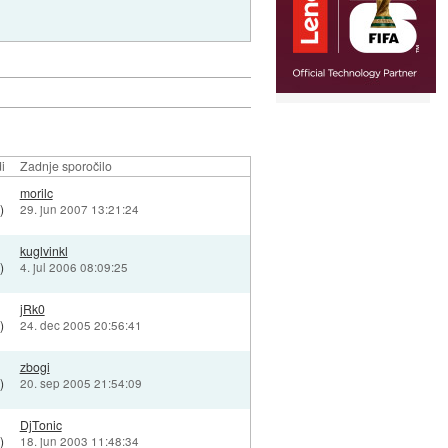
i
Zadnje sporočilo
0
morilc
)
29. jun 2007 13:21:24
6
kuglvinkl
)
4. jul 2006 08:09:25
0
jRk0
)
24. dec 2005 20:56:41
2
zbogi
)
20. sep 2005 21:54:09
4
DjTonic
)
18. jun 2003 11:48:34