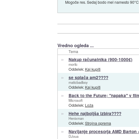
Mogoče res. Sedaj bodo mel namesto 90°C
Vredno ogleda ...
Tema
»
Nakup računalnika (900-1000€)
morilc
Oddelek:
Kaj kupiti
»
se splača am2????
maticbadboy
Oddelek:
Kaj kupiti
»
Back to the Future; "napaka" v film
Microsoft
Oddelek:
Loža
»
Hehe najboljša izbira????
Henixman
Oddelek:
Strojna oprema
»
Navijanje procesorja AMD Barton
DJoua