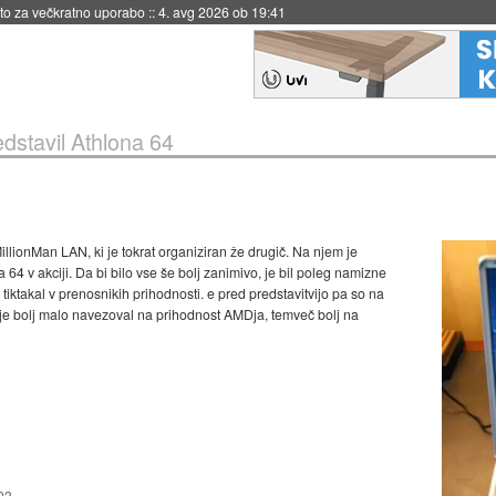
eto za večkratno uporabo
::
4. avg 2026 ob 19:41
dstavil Athlona 64
illionMan LAN, ki je tokrat organiziran že drugič. Na njem je
64 v akciji. Da bi bilo vse še bolj zanimivo, je bil poleg namizne
 tiktakal v prenosnikih prihodnosti. e pred predstavitvijo pa so na
e je bolj malo navezoval na prihodnost AMDja, temveč bolj na
003