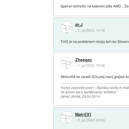
Spet en termofor na katerem piše AMD... Že A
dr.J
::
1. jul 2003, 14:16
THG je na podobnem nivoju kot npr Slovens
Zheegec
::
1. jul 2003, 15:56
Athloni64 se zaradi SOI prej manj grejejo kot
"božja zapoved pravi; <Spoštuj očeta in mat
ne govori pa o spoštovanju sodstva."
Janez Janša, 29.04.2014
Matri[X]
::
2. jul 2003, 00:50