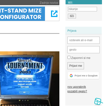
Išči:
Zadnje novice
Prijava
Zapomni si me
nov uporabnik
pozabili geslo?