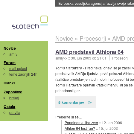
Evropska vesoljska agencija razvija svojo rak
Novice
»
Procesorji
»
AMD pre
Novice
AMD predstavil Athlona 64
arhiv
smilyxx
::
30. jun 2003
ob 21:01
Procesorji
Forum
Tom's Hardware
- Pred nekaj dnevi se je začel M
mali oglasi
predstavnik AMDja ljudstvu prvič pokazal Athlona 
teme zadnjih 24h
različice predstavljen tudi mobilni procesor, ki bo
Članki
Tom's Hardware
opravili kratek
intervju
, ki pa s
prihodnost iger.
Zaposlitve
brskaj
5 komentarjev
Ostalo
pravila
Preberite si še…
Popolnoma tiha zver
::
12. jan 2006
Athlon 64 testiran?
::
15. jul 2003
O AMD-ju in njegovi prihodnosti
::
3. jul 2