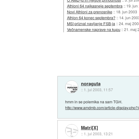
Athloni 64 najkasneje septembra
::
19. jun
Novi Athloni za prenosnike
::
18. jun 2003
Athlon 64 konec septembra?
::
14. jun 200
MSI priznal navijanje FSB-ja
::
24. maj 200
Večnamenske naprave na kupu
::
21. maj 
noraguta
::
1. jul 2003, 11:57
hmm in se polemika na sam TGH.
http://www.amdmb.com/article-display.php?
Matri[X]
::
1. jul 2003, 13:21