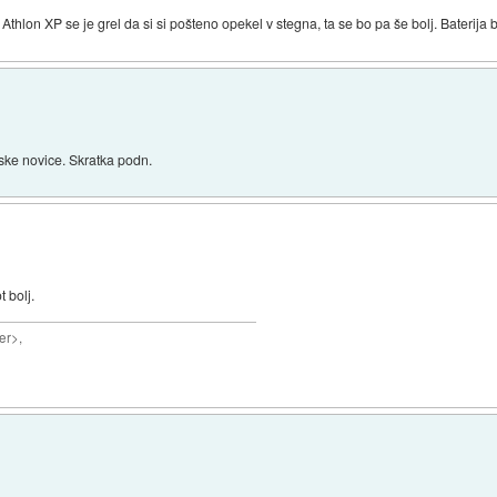
thlon XP se je grel da si si pošteno opekel v stegna, ta se bo pa še bolj. Baterija b
ke novice. Skratka podn.
 bolj.
er>,