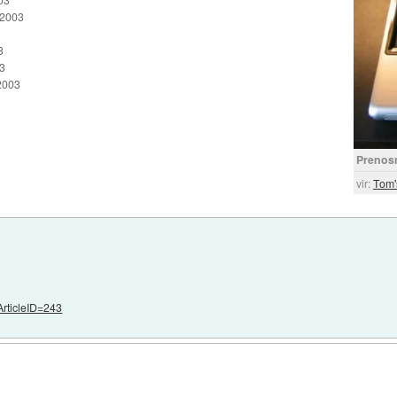
 2003
3
3
2003
Prenosn
vir:
Tom'
ArticleID=243