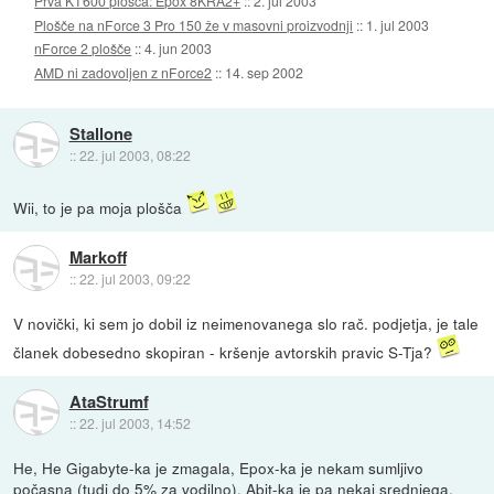
Prva KT600 plošča: Epox 8KRA2+
::
2. jul 2003
Plošče na nForce 3 Pro 150 že v masovni proizvodnji
::
1. jul 2003
nForce 2 plošče
::
4. jun 2003
AMD ni zadovoljen z nForce2
::
14. sep 2002
Stallone
::
22. jul 2003, 08:22
Wii, to je pa moja plošča
Markoff
::
22. jul 2003, 09:22
V novički, ki sem jo dobil iz neimenovanega slo rač. podjetja, je tale
članek dobesedno skopiran - kršenje avtorskih pravic S-Tja?
AtaStrumf
::
22. jul 2003, 14:52
He, He Gigabyte-ka je zmagala, Epox-ka je nekam sumljivo
počasna (tudi do 5% za vodilno), Abit-ka je pa nekaj srednjega.