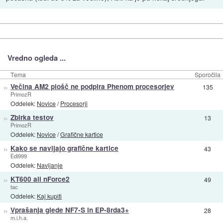
Vredno ogleda ...
Tema
Sporočila
»
Večina AM2 plošč ne podpira Phenom procesorjev
135
PrimozR
Oddelek:
Novice
/
Procesorji
»
Zbirka testov
13
PrimozR
Oddelek:
Novice
/
Grafične kartice
»
Kako se navijajo grafične kartice
43
Edi999
Oddelek:
Navijanje
»
KT600 ali nForce2
49
tac
Oddelek:
Kaj kupiti
»
Vprašanja glede NF7-S in EP-8rda3+
28
m.i.h.a.