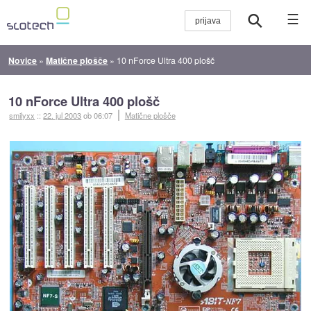
☰
Novice
»
Matične plošče
»
10 nForce Ultra 400 plošč
10 nForce Ultra 400 plošč
smilyxx
::
22. jul 2003
ob 06:07
Matične plošče