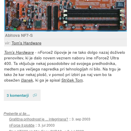
Abitova NF7-S
vir:
Tom's Hardware
- nForce2 čipovje je ne tako dolgo nazaj doživelo
Tom's Hardware
prenovitev, ki je dalo novem veznem naboru ime nForce2 Ultra
400. Ta vključuje nekaj posodobitev od svojega predhodnika,
medtem pa večjega napredka pri tehnologijah ni bilo. Na trgu je
tako že kar nekaj plošč, v pomoč pri izbiri pa naj vam bo ta
obsežen
članek
, ki ga je spisal
Striček Tom
.
3 komentarji
Preberite si še…
Grafična prihodnost je ... integrirana?
::
3. sep 2003
nForce II plošče
::
3. jul 2003