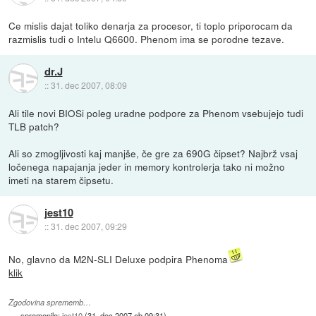
Ce mislis dajat toliko denarja za procesor, ti toplo priporocam da
razmislis tudi o Intelu Q6600. Phenom ima se porodne tezave.
dr.J
::
31. dec 2007, 08:09
Ali tile novi BIOSi poleg uradne podpore za Phenom vsebujejo tudi
TLB patch?
Ali so zmogljivosti kaj manjše, če gre za 690G čipset? Najbrž vsaj
ločenega napajanja jeder in memory kontrolerja tako ni možno
imeti na starem čipsetu.
jest10
::
31. dec 2007, 09:29
No, glavno da M2N-SLI Deluxe podpira Phenoma
klik
Zgodovina sprememb…
spremenilo:
jest10
(
31. dec 2007 ob 09:31
)