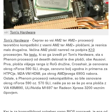
vir:
Tom's Hardware
- Čeprav so vsi AM2 ter AM2+ procesorji
Tom's Hardware
teoretično kompatibilni z vsemi AM2 ter AM2+ ploščami, je resnica
malo drugačna. Večina AM2 plošč namreč ne podpira
K10
procesorjev. Na
testu
, ki so ga izvedli pri Tom's Hardware, sta s
Phenom procesorji od desetih delovali le dve plošči, obe Asusovi.
Prva, plošča višjega ranga iz RoG družine, Crosshair, je osnovana
okrog nForce 590 SLI, druga, cenovno bolj ugodna in primerna za
HTPCje, M2A-VM HDMI, pa okrog AMDjevega 690G nabora.
Ostale, s Phenom procesorji nekompatibilne, so bile osnovane
okrog nForce 590 oz. 570 SLI, našle pa so se še po ena plošča z
VIA K8M890, ULi/Nvidia M1697 ter Radeon Xpress 3200 veznim
čipovjem.
Ker je za kompatibilnost potreben samo BIOS popravek, je ena od