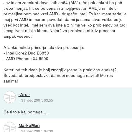
Jaz imam zaenkrat dovolj athlon64 (AM2). Ampak enkrat bo pač
treba menjat. In, če bo cena in zmogljivost pri AMDju in Intelu
primerljiva bom pač vzel AMD - drugače Intel. To kar imam sedaj je
moj prvi AMD in moram povedat, da mi je sama stvar veliko bolje
všeč kot Intel. Imel sem dva intela z njima veliko problemov pa tudi
zmogljivost ni bila khem. Najbrž za probleme ni kriv procesor
ampak vseeno.
A lahko nekdo primerja tale dva procesorja:
- Intel Core2 Duo E6850
- AMD Phenom X4 9500
Kateri od teh dveh je bolj zmogljiv (cena je praktično enaka)?
Seveda ob predpostavki, da nebi nobenega navijal! Me res
zanima!
-Arči-
::
31. dec 2007, 03:55
Če ti tole kaj pomaga....
MarkoMan
::
31. dec 2007, 04:30