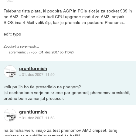
Telebanc tista plata, ki podpira AGP in PCIe slot je za socket 939 in
ne AM2. Dobi se sicer tudi CPU upgrade modul za AM2, ampak
BIOS ima 4 Mbit velik čip, kar je premalo za podporo Phenoma...
edit: typo
Zgodovina sprememb…
spremenilo:
>>><<<
(
31. dec 2007 ob 11:42
)
gruntfürmich
::
31. dec 2007, 11:50
kolk pa jih bo tle presedlalo na phenom?
jst osebno bom verjetno kr ene par generacij phenomov preskočil,
predno bom zamenjal procesor.
gruntfürmich
::
31. dec 2007, 11:53
na tomsharweru imajo za test phenomov AMD chipset. torej
verjetno so z nvidijinim rezultati še boljši.