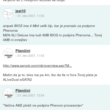
jest10
::
31. dec 2007, 11:53
ampak BIOS ima 4 Mbit velik čip, kar je premalo za podporo
Phenoma
M2N-SLI Deluxe ima tudi 4MB BIOS in podpira Phenoma... Torej
4MB ni omejitev
Pšenični
::
31. dec 2007, 11:53
http://www.asrock.com/mb/overview.asp?M...
Mislim da je to, bios ma pa 4m, tko da tle ni fora.Torej plata je
ALiveDual-eSATA2
Pšenični
::
31. dec 2007, 12:04
"Večina AM2 plošč ne podpira Phenom procesorjev"