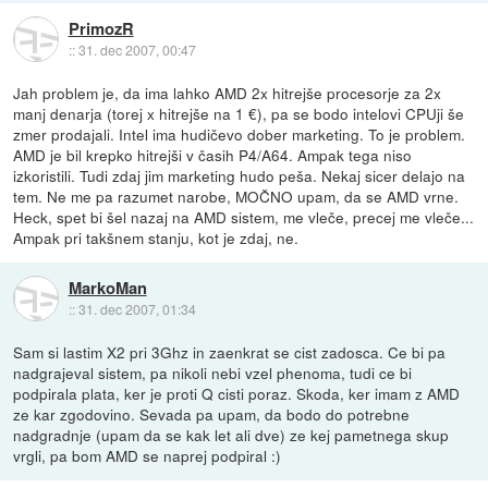
PrimozR
::
31. dec 2007, 00:47
Jah problem je, da ima lahko AMD 2x hitrejše procesorje za 2x
manj denarja (torej x hitrejše na 1 €), pa se bodo intelovi CPUji še
zmer prodajali. Intel ima hudičevo dober marketing. To je problem.
AMD je bil krepko hitrejši v časih P4/A64. Ampak tega niso
izkoristili. Tudi zdaj jim marketing hudo peša. Nekaj sicer delajo na
tem. Ne me pa razumet narobe, MOČNO upam, da se AMD vrne.
Heck, spet bi šel nazaj na AMD sistem, me vleče, precej me vleče...
Ampak pri takšnem stanju, kot je zdaj, ne.
MarkoMan
::
31. dec 2007, 01:34
Sam si lastim X2 pri 3Ghz in zaenkrat se cist zadosca. Ce bi pa
nadgrajeval sistem, pa nikoli nebi vzel phenoma, tudi ce bi
podpirala plata, ker je proti Q cisti poraz. Skoda, ker imam z AMD
ze kar zgodovino. Sevada pa upam, da bodo do potrebne
nadgradnje (upam da se kak let ali dve) ze kej pametnega skup
vrgli, pa bom AMD se naprej podpiral :)