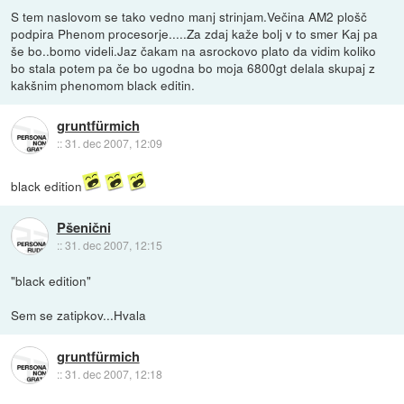
S tem naslovom se tako vedno manj strinjam.Večina AM2 plošč
podpira Phenom procesorje.....Za zdaj kaže bolj v to smer Kaj pa
še bo..bomo videli.Jaz čakam na asrockovo plato da vidim koliko
bo stala potem pa če bo ugodna bo moja 6800gt delala skupaj z
kakšnim phenomom black editin.
gruntfürmich
::
31. dec 2007, 12:09
black edition
Pšenični
::
31. dec 2007, 12:15
"black edition"
Sem se zatipkov...Hvala
gruntfürmich
::
31. dec 2007, 12:18