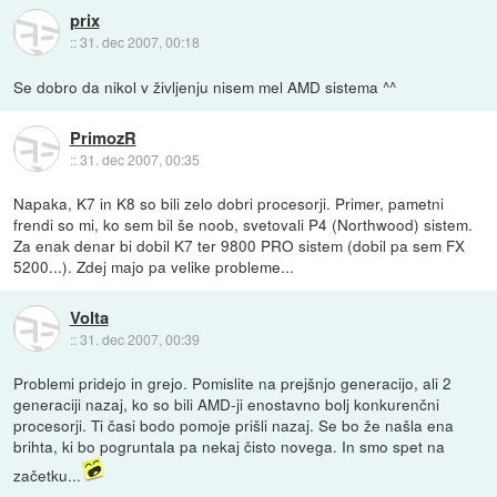
prix
::
31. dec 2007, 00:18
Se dobro da nikol v življenju nisem mel AMD sistema ^^
PrimozR
::
31. dec 2007, 00:35
Napaka, K7 in K8 so bili zelo dobri procesorji. Primer, pametni
frendi so mi, ko sem bil še noob, svetovali P4 (Northwood) sistem.
Za enak denar bi dobil K7 ter 9800 PRO sistem (dobil pa sem FX
5200...). Zdej majo pa velike probleme...
Volta
::
31. dec 2007, 00:39
Problemi pridejo in grejo. Pomislite na prejšnjo generacijo, ali 2
generaciji nazaj, ko so bili AMD-ji enostavno bolj konkurenčni
procesorji. Ti časi bodo pomoje prišli nazaj. Se bo že našla ena
brihta, ki bo pogruntala pa nekaj čisto novega. In smo spet na
začetku...