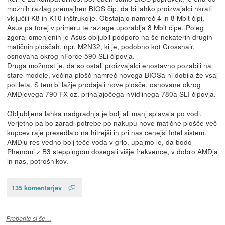
možnih razlag premajhen BIOS čip, da bi lahko proizvajalci hkrati
vključili K8 in K10 inštrukcije. Obstajajo namreč 4 in 8 Mbit čipi,
Asus pa torej v primeru te razlage uporablja 8 Mbit čipe. Poleg
zgoraj omenjenih je Asus obljubil podporo na še nekaterih drugih
matičnih ploščah, npr. M2N32, ki je, podobno kot Crosshair,
osnovana okrog nForce 590 SLi čipovja.
Druga možnost je, da so ostali proizvajalci enostavno pozabili na
stare modele, večina plošč namreč novega BIOSa ni dobila že vsaj
pol leta. S tem bi lažje prodajali nove plošče, osnovane okrog
AMDjevega 790 FX oz. prihajajočega nVidiinega 780a SLI čipovja.
Obljubljena lahka nadgradnja je bolj ali manj splavala po vodi.
Verjetno pa bo zaradi potrebe po nakupu nove matične plošče več
kupcev raje presedlalo na hitrejši in pri nas cenejši Intel sistem.
AMDju res vedno bolj teče voda v grlo, upajmo le, da bodo
Phenomi z B3 steppingom dosegali višje frekvence, v dobro AMDja
in nas, potrošnikov.
135 komentarjev
Preberite si še…