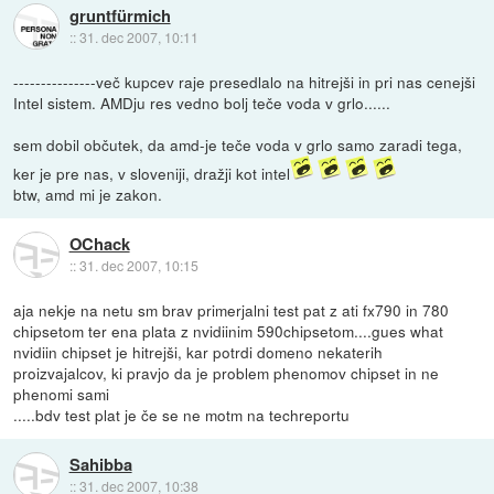
gruntfürmich
::
31. dec 2007, 10:11
---------------več kupcev raje presedlalo na hitrejši in pri nas cenejši
Intel sistem. AMDju res vedno bolj teče voda v grlo......
sem dobil občutek, da amd-je teče voda v grlo samo zaradi tega,
ker je pre nas, v sloveniji, dražji kot intel
btw, amd mi je zakon.
OChack
::
31. dec 2007, 10:15
aja nekje na netu sm brav primerjalni test pat z ati fx790 in 780
chipsetom ter ena plata z nvidiinim 590chipsetom....gues what
nvidiin chipset je hitrejši, kar potrdi domeno nekaterih
proizvajalcov, ki pravjo da je problem phenomov chipset in ne
phenomi sami
.....bdv test plat je če se ne motm na techreportu
Sahibba
::
31. dec 2007, 10:38