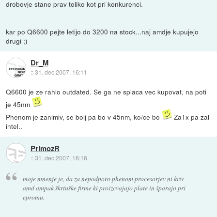
drobovje stane prav toliko kot pri konkurenci.
kar po Q6600 pejte letijo do 3200 na stock...naj amdje kupujejo
drugi ;)
Dr_M
::
31. dec 2007, 16:11
Q6600 je ze rahlo outdated. Se ga ne splaca vec kupovat, na poti
je 45nm
Phenom je zanimiv, se bolj pa bo v 45nm, ko/ce bo
Za1x pa zal
intel..
PrimozR
::
31. dec 2007, 16:16
moje mnenje je, da za nepodporo phenom procesorjev ni kriv
amd ampak škrtuške firme ki proizcvajajo plate in šparajo pri
epromu.