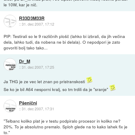
le 10W, kar je nič.
R33D3M33R
::
31. dec 2007, 17:12
PIP: Testirali so le 9 različnih plošč (lahko bi izbrali, da jih večina
dela, lahko tudi, da nobena ne bi delala). O nepodpori je zato
govoriti bolj tako tako...
Dr_M
::
31. dec 2007, 17:25
Ja THG je ze vec let znan po pristranskosti
Se ko je bil A64 nesporni kralj, so tm trdili da je "sranje"
Pšenični
::
31. dec 2007, 17:31
"Telbanc koliko plat je v testu podpiralo procesor in koliko ne?
20%. To je absolutno premalo. Sploh glede na to kako lahek fix je
to."