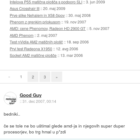
Intelova P55 matična plošča s podporo SLI
::
3. jun 2009
Asus Crosshair III
::
20. maj 2009
Prve slike Nehalem in X58 čipov
::
30. maj 2008
Phenom z grenkim priokusom
::
19. nov 2007
AMD: cene Phenomov, Radeon HD 2900 GT
::
5. nov 2007
AMD Phenom
::
2. maj 2007
Test nVidia AM2 matičnih plošč
::
18. sep 2006
Prvi test Radeona X1950
::
12. avg 2006
Socket AM2 matične plošče
::
13. mar 2006
«
1
2
3
»
Good Guy
::
31. dec 2007, 00:14
bedniki..
če se tole ne bo uštimal glede amd-ja in njegovih super duper
procesorjev, bo trg hmal u p*zdi