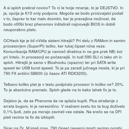
A si sploh prebral novico? To ni le tvoje mnenje, to je DEJSTVO. In
ja, opcija je K10 only podpora. Mogoče se bodo proizvajalci podali
v to, čeprav to kar malo dvomim, ker je precejšna možnost, da
bodo n00bi brez phenomov inštalirali najnovejši BIOS in dobili
neuporabno plato.
OCHack kje je bil nVidia sistem hitrejši? Pri delu z RAMom in samim
procesorjem (SuperPI) težko, ker tukaj čipset nima veze.
Komunikacija RAM/CPU je namreč direktna in ne gre prek NB; kot
pri Intelu. In procesorji so počasnejši. In tudi 590 SLI ni tako oh in
sploh. Hitrejši je samo v Bioshocku (opazno) ter pri SATA write
speed ter USB burst speed. To je pa zaradi južnega mosta, ki je pri
790 FX antični SB600 (iz časov ATI RDX3200).
Telbanc koliko plat je v testu podpiralo procesor in koliko ne? 20%.
To je absolutno premalo. Sploh glede na to kako lahek fix je to.
Dejstvo je, da se Phenoma še ne splača kupiti. Plus strašenje z
errata bugom, ki je neresnično. V realnem svetu bo ta bug doživelo
0,1% ljudi, zato pa morajo zavirati vse ostale. Na srečo se na DFI
plati recimo ta fix da izklopiti.
Sicer pa Dr_M imaš prav, 790 čipset (severni most) recimo porabi