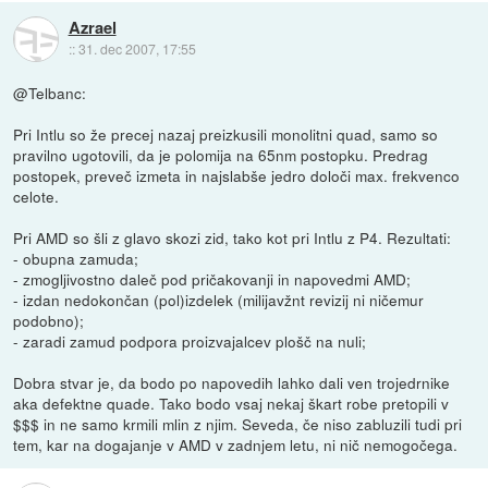
Azrael
::
31. dec 2007, 17:55
@Telbanc:
Pri Intlu so že precej nazaj preizkusili monolitni quad, samo so
pravilno ugotovili, da je polomija na 65nm postopku. Predrag
postopek, preveč izmeta in najslabše jedro določi max. frekvenco
celote.
Pri AMD so šli z glavo skozi zid, tako kot pri Intlu z P4. Rezultati:
- obupna zamuda;
- zmogljivostno daleč pod pričakovanji in napovedmi AMD;
- izdan nedokončan (pol)izdelek (milijavžnt revizij ni ničemur
podobno);
- zaradi zamud podpora proizvajalcev plošč na nuli;
Dobra stvar je, da bodo po napovedih lahko dali ven trojedrnike
aka defektne quade. Tako bodo vsaj nekaj škart robe pretopili v
$$$ in ne samo krmili mlin z njim. Seveda, če niso zabluzili tudi pri
tem, kar na dogajanje v AMD v zadnjem letu, ni nič nemogočega.