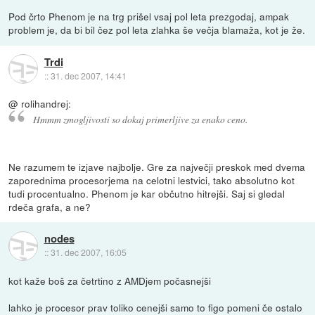
Pod črto Phenom je na trg prišel vsaj pol leta prezgodaj, ampak
problem je, da bi bil čez pol leta zlahka še večja blamaža, kot je že.
Trdi
::
31. dec 2007, 14:41
@ rolihandrej:
Hmmm zmogljivosti so dokaj primerljive za enako ceno.
Ne razumem te izjave najbolje. Gre za največji preskok med dvema
zaporednima procesorjema na celotni lestvici, tako absolutno kot
tudi procentualno. Phenom je kar občutno hitrejši. Saj si gledal
rdeča grafa, a ne?
nodes
::
31. dec 2007, 16:05
kot kaže boš za četrtino z AMDjem počasnejši
lahko je procesor prav toliko cenejši samo to figo pomeni če ostalo