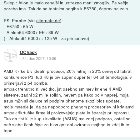
Sklep : Atlon je malo cenejši in ustrezno manj zmogljiv. Pa večjo
porabo ima. Tak da se tehtnica nagiba k E6750, čeprav ne zelo.
PS: Porabe (vir:
alternate.de
):
- E6750 : 65 W
- Athlon64 6000+ EE : 89 W
( - Athlon64 6000+ : 125 W - za primerjavo)
OChack
::
31. dec 2007, 10:09
AMD K7 ke biv idealn procesor, 20% hitrej in 20% cenej od takrat
konkurence P3, tud K8 je biv super duper ter 64 bit tehnologija, v
primerjavi z p4 bomba.
ampak trenutno ni več tko, jst osebno sm mev kr ene 4 AMD
sisteme, zadni x2 mi je solidn, nevem pa kako bo v naprej, moja
asus m2n sli deluxe mi podpira phenome skozi bios update.
moje mnenje je, da za nepodporo phenom procesorjev ni kriv amd
ampak škrtuške firme ki proizcvajajo plate in šparajo pri epromu.
Tko da tist ki je kupu kvaliteto (ASUS) ma zdej podporo, ostali so
pač slabe flash čipe za bios gor dal oziroma majhne in zdej ih to
tepe