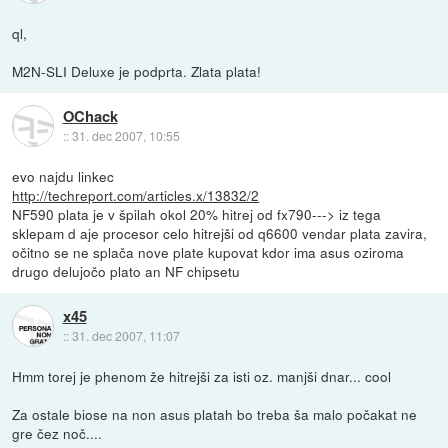
ql,
M2N-SLI Deluxe je podprta. Zlata plata!
OChack
::
31. dec 2007, 10:55
evo najdu linkec
http://techreport.com/articles.x/13832/2
NF590 plata je v špilah okol 20% hitrej od fx790---> iz tega
sklepam d aje procesor celo hitrejši od q6600 vendar plata zavira,
očitno se ne splača nove plate kupovat kdor ima asus oziroma
drugo delujočo plato an NF chipsetu
x45
::
31. dec 2007, 11:07
Hmm torej je phenom že hitrejši za isti oz. manjši dnar... cool
Za ostale biose na non asus platah bo treba ša malo počakat ne
gre čez noč....