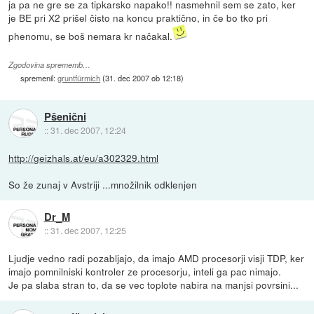
ja pa ne gre se za tipkarsko napako!! nasmehnil sem se zato, ker
je BE pri X2 prišel čisto na koncu praktično, in če bo tko pri
phenomu, se boš nemara kr načakal.
Zgodovina sprememb…
spremenil:
gruntfürmich
(
31. dec 2007 ob 12:18
)
Pšenični
::
31. dec 2007, 12:24
http://geizhals.at/eu/a302329.html
So že zunaj v Avstriji ...množilnik odklenjen
Dr_M
::
31. dec 2007, 12:25
Ljudje vedno radi pozabljajo, da imajo AMD procesorji visji TDP, ker
imajo pomnilniski kontroler ze procesorju, inteli ga pac nimajo.
Je pa slaba stran to, da se vec toplote nabira na manjsi povrsini...