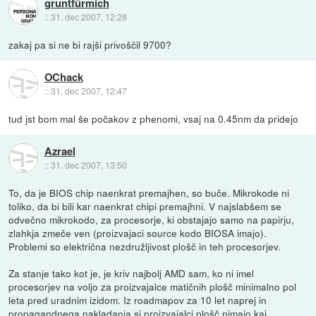
gruntfürmich
::
31. dec 2007, 12:28
zakaj pa si ne bi rajši privoščil 9700?
OChack
::
31. dec 2007, 12:47
tud jst bom mal še počakov z phenomi, vsaj na 0.45nm da pridejo
Azrael
::
31. dec 2007, 13:50
To, da je BIOS chip naenkrat premajhen, so buče. Mikrokode ni
toliko, da bi bili kar naenkrat chipi premajhni. V najslabšem se
odvečno mikrokodo, za procesorje, ki obstajajo samo na papirju,
zlahkja zmeče ven (proizvajaci source kodo BIOSA imajo).
Problemi so električna nezdružljivost plošč in teh procesorjev.
Za stanje tako kot je, je kriv najbolj AMD sam, ko ni imel
procesorjev na voljo za proizvajalce matičnih plošč minimalno pol
leta pred uradnim izidom. Iz roadmapov za 10 let naprej in
propagandnega nakladanja si proizvajalci plošč nimajo kaj