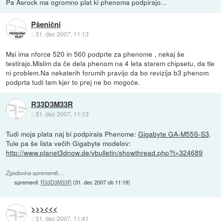
Pa Asrock ma ogromno plat ki phenoma podpirajo...
Pšenični
::
31. dec 2007, 11:13
Msi ima nforce 520 in 560 podprte za phenome , nekaj še
testirajo.Mislim da če dela phenom na 4 leta starem chipsetu, da tle
ni problem.Na nekaterih forumih pravijo da bo revizija b3 phenom
podprta tudi tam kjer to prej ne bo mogoče.
R33D3M33R
::
31. dec 2007, 11:13
Tudi moja plata naj bi podpirala Phenome:
Gigabyte GA-M55S-S3
.
Tule pa še lista večih Gigabyte modelov:
http://www.planet3dnow.de/vbulletin/showthread.php?t=324689
Zgodovina sprememb…
spremenil:
R33D3M33R
(
31. dec 2007 ob 11:19
)
>>><<<
::
31. dec 2007, 11:41