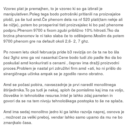
Vzorec plat je premajhen, to je vzorec ki so ga izbrali je
manipulativen.Poleg tega bodo potrošniki pritisnili na proizvajalce
plošč, pa še tud amd.Če phenom dela na nf 520 plati(tam nekje ali
še nižje), potem bo prosperiral tisti proizvajalec ki bo pač phenome
podpru.Phenom 9700 s fixom zgubi približno 10% hitrosti.Tko da
brzina phenomov le ni tako slaba če to odštejemo.Moslim da potem
9700 phenom gre na default okoli 2,6- 2, 7 ghz.
Po novem letu okoli februarja pride b3 revizija on če ta ne bo šla
čez 3ghz smo ga vsi nasankal.Cene bodo tudi zlo padle tko da bo
poskušal amd konkurirati s cenami , čeprav ima dražji proizvodni
proces.Problem je nastal pri združitvi firm amd +ati, ko ni prišlo do
sinergičnega učinka ampak se je zgodilo ravno obratno.
Amd se počasi pobira, navsezadnje je prvi naredil monolitnega
štirijedrnika.To pa tudi je nekaj, sploh če pomislimo kaj ima na voljo,
človeške in tehnološke resurse.Intel je lahko zdaj pameten in
govori da se na tem nivoju tehnološkega postopka to še ne splača.
Amd ima sedaj monolitno jedro ki ga lahko razvija naprej, osnova je
, možnost za veliki preboj, vendar lahko samo upamo da mu ne bo
zmanjkalo časa.