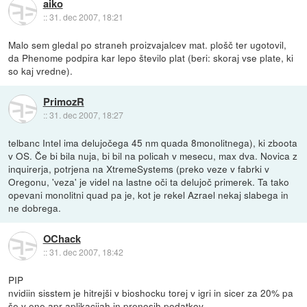
aiko
::
31. dec 2007, 18:21
Malo sem gledal po straneh proizvajalcev mat. plošč ter ugotovil,
da Phenome podpira kar lepo število plat (beri: skoraj vse plate, ki
so kaj vredne).
PrimozR
::
31. dec 2007, 18:27
telbanc Intel ima delujočega 45 nm quada 8monolitnega), ki zboota
v OS. Če bi bila nuja, bi bil na policah v mesecu, max dva. Novica z
inquirerja, potrjena na XtremeSystems (preko veze v fabrki v
Oregonu, 'veza' je videl na lastne oči ta delujoč primerek. Ta tako
opevani monolitni quad pa je, kot je rekel Azrael nekaj slabega in
ne dobrega.
OChack
::
31. dec 2007, 18:42
PIP
nvidiin sisstem je hitrejši v bioshocku torej v igri in sicer za 20% pa
še v ene apr aplikacijah in prenosih podatkov