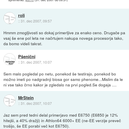
roli
::
31. dec 2007, 09:57
Hmmm zmogljivosti so dokaj primerljive za enako ceno. Drugače pa
vsaj še ene pol leta ne načrtujem nakupa novega procesorja tako,
da bomo videli takrat.
Pšenični
::
31. dec 2007, 10:07
Sem malo pogledal po netu, ponekod še testirajo, ponekod bo
možno imeti po nadgradnji biosa gor samo phenome...Mislim da le
ni vse tako črno kakor je zgledalo na prvi pogled.Se dogaja ....
MrStein
::
31. dec 2007, 10:07
Jaz sem pred tedni delal primerjavo med E6750 (E6850 je 12%
hitejši, a 40% dražji) in Athlon64 6000+ EE (ne-EE verzije preveč
trošijo, še EE porabi več kot E6750).