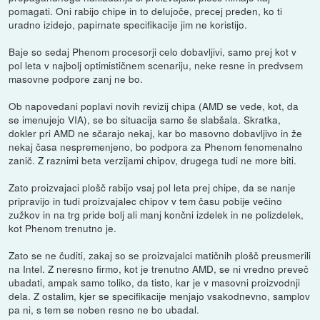
pomagati. Oni rabijo chipe in to delujoče, precej preden, ko ti
uradno izidejo, papirnate specifikacije jim ne koristijo.
Baje so sedaj Phenom procesorji celo dobavljivi, samo prej kot v
pol leta v najbolj optimističnem scenariju, neke resne in predvsem
masovne podpore zanj ne bo.
Ob napovedani poplavi novih revizij chipa (AMD se vede, kot, da
se imenujejo VIA), se bo situacija samo še slabšala. Skratka,
dokler pri AMD ne sčarajo nekaj, kar bo masovno dobavljivo in že
nekaj časa nespremenjeno, bo podpora za Phenom fenomenalno
zanič. Z raznimi beta verzijami chipov, drugega tudi ne more biti.
Zato proizvajaci plošč rabijo vsaj pol leta prej chipe, da se nanje
pripravijo in tudi proizvajalec chipov v tem času pobije večino
zužkov in na trg pride bolj ali manj končni izdelek in ne polizdelek,
kot Phenom trenutno je.
Zato se ne čuditi, zakaj so se proizvajalci matičnih plošč preusmerili
na Intel. Z neresno firmo, kot je trenutno AMD, se ni vredno preveč
ubadati, ampak samo toliko, da tisto, kar je v masovni proizvodnji
dela. Z ostalim, kjer se specifikacije menjajo vsakodnevno, samplov
pa ni, s tem se noben resno ne bo ubadal.