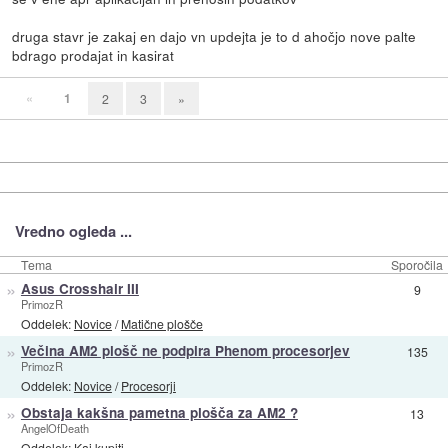
druga stavr je zakaj en dajo vn updejta je to d ahočjo nove palte
bdrago prodajat in kasirat
«
1
2
3
»
Vredno ogleda ...
Tema
Sporočila
»
Asus Crosshair III
9
PrimozR
Oddelek:
Novice
/
Matične plošče
»
Večina AM2 plošč ne podpira Phenom procesorjev
135
PrimozR
Oddelek:
Novice
/
Procesorji
»
Obstaja kakšna pametna plošča za AM2 ?
13
AngelOfDeath
Oddelek:
Kaj kupiti