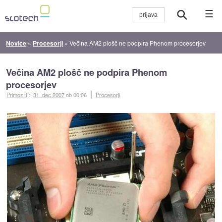
☰
Novice
»
Procesorji
»
Večina AM2 plošč ne podpira Phenom procesorjev
Večina AM2 plošč ne podpira Phenom
procesorjev
PrimozR
::
31. dec 2007
ob 00:06
Procesorji