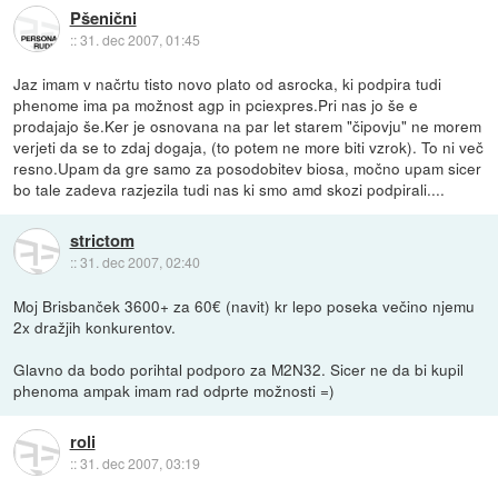
Pšenični
::
31. dec 2007, 01:45
Jaz imam v načrtu tisto novo plato od asrocka, ki podpira tudi
phenome ima pa možnost agp in pciexpres.Pri nas jo še e
prodajajo še.Ker je osnovana na par let starem "čipovju" ne morem
verjeti da se to zdaj dogaja, (to potem ne more biti vzrok). To ni več
resno.Upam da gre samo za posodobitev biosa, močno upam sicer
bo tale zadeva razjezila tudi nas ki smo amd skozi podpirali....
strictom
::
31. dec 2007, 02:40
Moj Brisbanček 3600+ za 60€ (navit) kr lepo poseka večino njemu
2x dražjih konkurentov.
Glavno da bodo porihtal podporo za M2N32. Sicer ne da bi kupil
phenoma ampak imam rad odprte možnosti =)
roli
::
31. dec 2007, 03:19