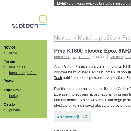
Mehiška univerza poizkusila s spletnimi sprejem
Novice
»
Matične plošče
»
Prv
Novice
Prva KT600 plošča: Epox 8KR
arhiv
monster-x
::
2. jul 2003
ob 14:45
Matične ploš
Forum
AnandTech
-
Poročali smo že
o najavi prve KT60
mali oglasi
odgovor na nVidiinega aduta nForce 2, ki ponuja 
teme zadnjih 24h
Tech
pobliže ogledali povsem novo ploščo iz Epo
Članki
Plošča ima podobne karakteristike kot nVidiin 
Zaposlitve
izdelave in predvsem hitrost nabora. Na prvem te
brskaj
namreč deloval Athlon XP 2500+, katerega je hlad
Ostalo
plošča prej kot ne razočarala, saj preprosto ne p
pravila
3 komentarji
Preberite si še…