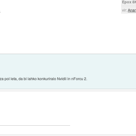
Epox 8
vir:
Ana
4
 pol leta, da bi lahko konkuriralo Nvidii in nForcu 2.