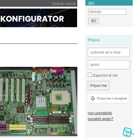
Išči:
Zadnje novice
Prijava
Zapomni si me
nov uporabnik
pozabili geslo?