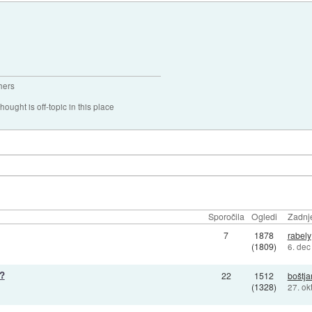
hers
hought is off-topic in this place
Sporočila
Ogledi
Zadnje
7
1878
rabely
(1809)
6. dec
?
22
1512
boštja
(1328)
27. ok