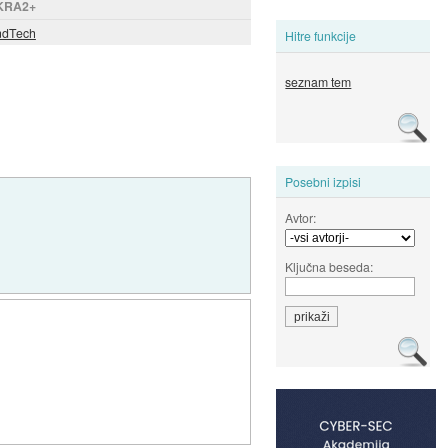
KRA2+
ndTech
Hitre funkcije
seznam tem
Posebni izpisi
Avtor:
Ključna beseda: