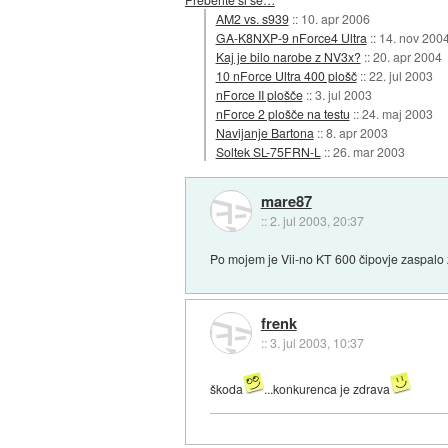
AM2 vs. s939
::
10. apr 2006
GA-K8NXP-9 nForce4 Ultra
::
14. nov 200
Kaj je bilo narobe z NV3x?
::
20. apr 2004
10 nForce Ultra 400 plošč
::
22. jul 2003
nForce II plošče
::
3. jul 2003
nForce 2 plošče na testu
::
24. maj 2003
Navijanje Bartona
::
8. apr 2003
Soltek SL-75FRN-L
::
26. mar 2003
mare87
::
2. jul 2003, 20:37
Po mojem je Vii-no KT 600 čipovje zaspalo za
frenk
::
3. jul 2003, 10:37
škoda
...konkurenca je zdrava