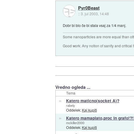
Pyr0Beast
::
3. jul 2003, 14:48
Dobr bi blo če bi stala vsaj za 1/4 manj.
Some nanoparticles are more equal than ot
Good work: Any notion of sanity and critical t
Vredno ogleda ...
Tema
»
Katero maticno(socket A)?
rabely
Oddelek:
Kaj kupiti
»
Katero mamaplato,proc in grafo!?!
mckiller2000
Oddelek:
Kaj kupiti