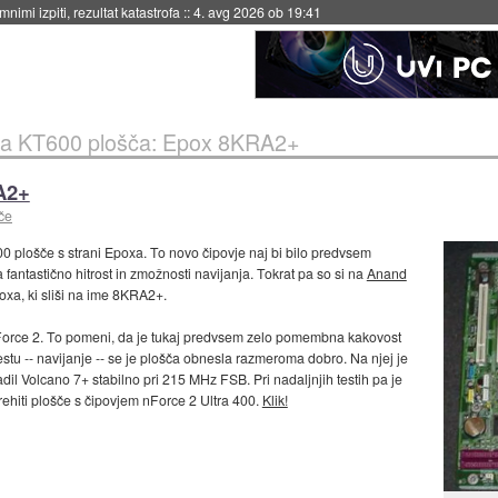
nimi izpiti, rezultat katastrofa
::
4. avg 2026 ob 19:41
a KT600 plošča: Epox 8KRA2+
A2+
če
0 plošče s strani Epoxa. To novo čipovje naj bi bilo predvsem
fantastično hitrost in zmožnosti navijanja. Tokrat pa so si na
Anand
xa, ki sliši na ime 8KRA2+.
nForce 2. To pomeni, da je tukaj predvsem zelo pomembna kakovost
stu -- navijanje -- se je plošča obnesla razmeroma dobro. Na njej je
il Volcano 7+ stabilno pri 215 MHz FSB. Pri nadaljnjih testih pa je
rehiti plošče s čipovjem nForce 2 Ultra 400.
Klik!