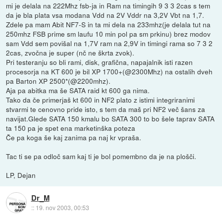
mi je delala na 222Mhz fsb-ja in Ram na timingih 9 3 3 2cas s tem
da je bla plata vsa modana Vdd na 2V Vddr na 3,2V Vbt na 1,7.
Zdele pa mam Abit NF7-S in ta mi dela na 233mhz(je delala tut na
250mhz FSB prime sm laufu 10 min pol pa sm prkinu) brez modov
sam Vdd sem povišal na 1,7V ram na 2,9V in timingi rama so 7 3 2
2cas, zvočna je super (nč ne škrta zvok).
Pri testeranju so bli rami, disk, grafična, napajalnik isti razen
procesorja na KT 600 je bil XP 1700+(@2300Mhz) na ostalih dveh
pa Barton XP 2500*(@2200mhz).
Aja pa abitka ma še SATA raid kt 600 ga nima.
Tako da če primerjaš kt 600 in NF2 plato z istimi integriranimi
stvarmi te cenovno pride isto, s tem da maš pri NF2 več šans za
navijat.Glede SATA 150 kmalu bo SATA 300 to bo šele taprav SATA
ta 150 pa je spet ena marketinška poteza
Če pa koga še kaj zanima pa naj kr vpraša.
Tac ti se pa odloč sam kaj ti je bol pomembno da je na plošči.
LP, Dejan
Dr_M
::
19. nov 2003, 00:53