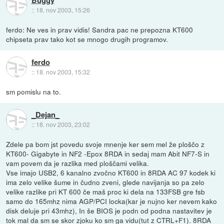
::
18. nov 2003, 15:26
ferdo: Ne ves in prav vidis! Sandra pac ne prepozna KT600
chipseta prav tako kot se mnogo drugih programov.
ferdo
::
18. nov 2003, 15:32
sm pomislu na to.
_Dejan_
::
18. nov 2003, 23:02
Zdele pa bom jst povedu svoje mnenje ker sem mel že ploščo z
KT600- Gigabyte in NF2 -Epox 8RDA in sedaj mam Abit NF7-S in
vam povem da je razlika med ploščami velika.
Vse imajo USB2, 6 kanalno zvočno KT600 in 8RDA AC 97 kodek ki
ima zelo velike šume in čudno zveni, glede navijanja so pa zelo
velike razlike pri KT 600 če maš proc ki dela na 133FSB gre fsb
samo do 165mhz nima AGP/PCI locka(kar je nujno ker nevem kako
disk deluje pri 43mhz), In še BIOS je podn od podna nastavitev je
tok mal da sm se skor zjoku ko sm ga vidu(tut z CTRL+F1). 8RDA