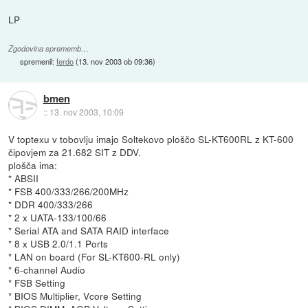
LP
Zgodovina sprememb…
spremenil:
ferdo
(
13. nov 2003 ob 09:36
)
bmen
::
13. nov 2003, 10:09
V toptexu v tobovlju imajo Soltekovo ploščo SL-KT600RL z KT-600
čipovjem za 21.682 SIT z DDV.
plošča ima:
* ABSII
* FSB 400/333/266/200MHz
* DDR 400/333/266
* 2 x UATA-133/100/66
* Serial ATA and SATA RAID interface
* 8 x USB 2.0/1.1 Ports
* LAN on board (For SL-KT600-RL only)
* 6-channel Audio
* FSB Setting
* BIOS Multiplier, Vcore Setting