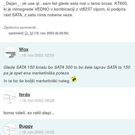
_Dejan_: ok use ql...sam tist glede sata mal u temo brcas. KT600,
ki je mimogrede VEDNO v kombinaciji z vt8237 cipom, ki podpira
raid SATA, z sata nima nobene veze.
Zgodovina sprememb…
spremenil:
Dr_M
(
19. nov 2003 ob 00:54
)
Wox
::
19. nov 2003, 02:50
Glede SATA 150 kmalu bo SATA 300 to bo šele taprav SATA ta 150
pa je spet ena marketinška poteza
In ta bo še boljši marketinški nateg.
ferdo
::
19. nov 2003, 09:28
bomo videli, so rekli slepi...
Buggy
::
19. nov 2003, 10:25