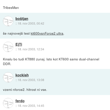
TribesMan
boštjan
::
18. nov 2003, 00:42
še najnovejši test
kt600vsnForce2 ultra
.
EjTi
::
18. nov 2003, 12:34
Kmalu bo tudi KT880 zunaj. Isto kot KT600 samo dual-channel
DDR.
kockish
::
18. nov 2003, 13:08
vzemi nforce2. hitrost ni vse.
ferdo
::
18. nov 2003, 14:45