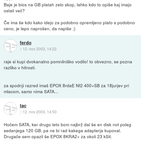
Baje je bios na GB platah zelo skop, lahko kdo to opiše kaj imajo
ostali več?
Če ima še kdo kako idejo za podobno opremljeno plato s podobno
ceno, je lepo naprošen, da napiše ;)
ferdo
::
12. nov 2003, 14:22
raje si kupi dvokanalno pomnilniško vodilo! to obvezno, se pozna
razliko v hitrosti.
za spodnji razred imaš EPOX 8rdaE Nf2 400+SB za 18jurjev pri
mlacom, samo nima SATA...
tac
::
12. nov 2003, 14:50
Hočem SATA, ker drugo leto bom najbrž dal še en disk not poleg
sedanjega 120 GB, pa ne bi rad kakega adapterja kupoval.
Drugače sem opazil še EPOX 8KRA2+ za okoli 23 kSit.