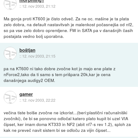
morphling1
::
12. nov 2003, 21:12
Ma gonja proti KT600 je čisto odveč. Za ne oc. mašine je ta plata
zelo dobra, na default nastavitvah je malenkost počasnejša od nf2,
so pa vse zelo dobro opremljene. FW in SATA pa v današnjih časih
postajata vedno bolj uporabna.
boštjan
::
12. nov 2003, 21:15
pa na KT600 ni tako dobre zvočne kot jo majo ene plate z
nForce2,tako da ti samo s tem prišpara 20k,kar je cena
današnjega audigy2 OEM.
gamer
::
12. nov 2003, 22:22
večina tiste bolše zvočne ne izkorist...(beri:plastični računalniški
zvočniki), če bi se ponovno odločal katero plato kupit bi uzel VIA
čipset, ker imam doma KT333 in NF2 (abit nf7-s rev 1.2), sploh za
kak ne preveč navit sistem bi se odloču za vijin čipset...