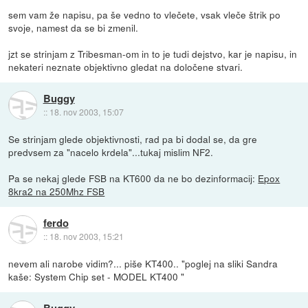
sem vam že napisu, pa še vedno to vlečete, vsak vleče štrik po
svoje, namest da se bi zmenil.
jzt se strinjam z Tribesman-om in to je tudi dejstvo, kar je napisu, in
nekateri neznate objektivno gledat na določene stvari.
Buggy
::
18. nov 2003, 15:07
Se strinjam glede objektivnosti, rad pa bi dodal se, da gre
predvsem za "nacelo krdela"...tukaj mislim NF2.
Pa se nekaj glede FSB na KT600 da ne bo dezinformacij:
Epox
8kra2 na 250Mhz FSB
ferdo
::
18. nov 2003, 15:21
nevem ali narobe vidim?... piše KT400.. "poglej na sliki Sandra
kaše: System Chip set - MODEL KT400 "
Buggy