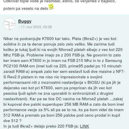
Odkrivat tople vode je nesmisel, edino, če verjameš v bajalico,
potem pa veselo na delo
Buggy
::
17. nov 2003, 09:38
Nikar ne podcenjujte KT600 kar tako. Plata (8kra2+) je vec kot
solidna in za ta denar ponuja zelo zelo veliko. Me zanima tudi
koliko je tukaj ljudi ki na svojih Nforce2 platah sibajo z vec kot 220
Mhz FSB-ja. Probleme imajo ze z 200 FSB-ja. Ne govorim to zato
ker imam sam KT600 in jo imam na FSB 210 Mhz in to z Samsung
PC2100 RAM-om (imel tudi na 220, prime95 padel po 10 minutah
zaradi RAM-a) ampak zato ker sem sestavil tudi dve masine z NF7-
S Rev2.0 platam in me niso nic impresionirale s svojimi
performansami niti z moznostmi nastavljanja v BIOSU (ki pa jih je
dejansko vec kot pri KT600, sem pa preprican da jih vec kot
pescica ljudi sploh ne zna uporabiti in sinhronizirati z drugimi
nastavitvami). Kar pa se tice DC nacina na Nforce2 platah ...zakaj
bi kupoval dve palcki superduper 256 MB RAM-a zato da bom imel
performance vecje za 5% ali pa se to ne, ko pa bom videl da imam
512 RAM-a premalo pa bom 256 palcke pod ceno prodal in kupil
dve 512 ?
In ja tudi 8kra2+ delajo preko 220 FSB-ja:
LINK