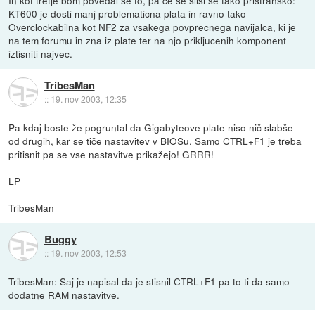
KT600 je dosti manj problematicna plata in ravno tako
Overclockabilna kot NF2 za vsakega povprecnega navijalca, ki je
na tem forumu in zna iz plate ter na njo prikljucenih komponent
iztisniti najvec.
TribesMan
::
19. nov 2003, 12:35
Pa kdaj boste že pogruntal da Gigabyteove plate niso nič slabše
od drugih, kar se tiče nastavitev v BIOSu. Samo CTRL+F1 je treba
pritisnit pa se vse nastavitve prikažejo! GRRR!
LP
TribesMan
Buggy
::
19. nov 2003, 12:53
TribesMan: Saj je napisal da je stisnil CTRL+F1 pa to ti da samo
dodatne RAM nastavitve.