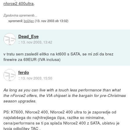
nforce2 400ultra
.
Zgodovina sprememb…
spremenil:
boštjan
(
13. nov 2003 ob 13:02
)
Dead_Eye
::
13. nov 2003, 13:42
v trstu sem zasledil elitko na kt600 s SATA, se mi zdi da brez
firewire za 69EUR (IVA inclusa)
ferdo
::
13. nov 2003, 15:50
As long as you can live with a touch less performance than what
the nForce2 offers, the VIA chipset is the bargain for pre-Christmas
season upgrades.
PS: KT600, Nforce2 400, Nforce2 400 ultra to je zaporedje od
najslabšega do najhitrejšega čipa, razlike so minimalne,
cena/performans se ti pa splača Nforce2 400 z SATA, ubistvu je
tvoja odločitev TAC .