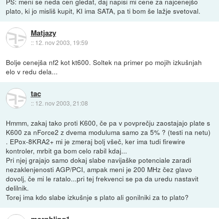
PS: meni se neda cen gledat, daj napisi mi cene za najcenejšo
plato, ki jo misliš kupit, KI ima SATA, pa ti bom še lažje svetoval.
Matjazy
::
12. nov 2003, 19:59
Bolje cenejša nf2 kot kt600. Soltek na primer po mojih izkušnjah
elo v redu dela...
tac
::
12. nov 2003, 21:08
Hmmm, zakaj tako proti K600, če pa v povprečju zaostajajo plate s
K600 za nForce2 z dvema moduluma samo za 5% ? (testi na netu)
. EPox-8KRA2+ mi je zmeraj bolj všeč, ker ima tudi firewire
kontroler, mrbit ga bom celo rabil kdaj...
Pri njej grajajo samo dokaj slabe navijaške potenciale zaradi
nezaklenjenosti AGP/PCI, ampak meni je 200 MHz čez glavo
dovolj, če mi le ratalo...pri tej frekvenci se pa da uredu nastavit
delilnik.
Torej ima kdo slabe izkušnje s plato ali gonilniki za to plato?