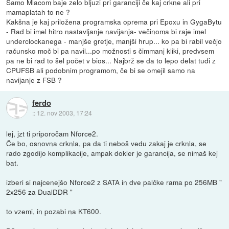
Samo Mlacom baje zelo bljuzi pri garanciji če kaj crkne ali pri
mamaplatah to ne ?
Kakšna je kaj priložena programska oprema pri Epoxu in GygaBytu
- Rad bi imel hitro nastavljanje navijanja- večinoma bi raje imel
underclockanega - manjše gretje, manjši hrup... ko pa bi rabil večjo
računsko moč bi pa navil...po možnosti s čimmanj kliki, predvsem
pa ne bi rad to šel počet v bios... Najbrž se da to lepo delat tudi z
CPUFSB ali podobnim programom, če bi se omejil samo na
navijanje z FSB ?
ferdo
::
12. nov 2003, 17:24
lej, jzt ti priporočam Nforce2.
Če bo, osnovna crknla, pa da ti neboš vedu zakaj je crknla, se
rado zgodijo komplikacije, ampak dokler je garancija, se nimaš kej
bat.
izberi si najcenejšo Nforce2 z SATA in dve palčke rama po 256MB "
2x256 za DualDDR "
to vzemi, in pozabi na KT600.