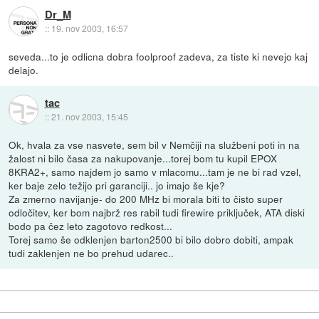
Dr_M
::
19. nov 2003, 16:57
seveda...to je odlicna dobra foolproof zadeva, za tiste ki nevejo kaj
delajo.
tac
::
21. nov 2003, 15:45
Ok, hvala za vse nasvete, sem bil v Nemčiji na službeni poti in na
žalost ni bilo časa za nakupovanje...torej bom tu kupil EPOX
8KRA2+, samo najdem jo samo v mlacomu...tam je ne bi rad vzel,
ker baje zelo težijo pri garanciji.. jo imajo še kje?
Za zmerno navijanje- do 200 MHz bi morala biti to čisto super
odločitev, ker bom najbrž res rabil tudi firewire priključek, ATA diski
bodo pa čez leto zagotovo redkost...
Torej samo še odklenjen barton2500 bi bilo dobro dobiti, ampak
tudi zaklenjen ne bo prehud udarec..