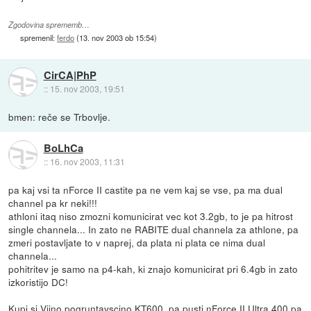
Zgodovina sprememb…
spremenil:
ferdo
(
13. nov 2003 ob 15:54
)
CirCA|PhP
::
15. nov 2003, 19:51
bmen: reče se Trbovlje.
BoLhCa
::
16. nov 2003, 11:31
pa kaj vsi ta nForce II castite pa ne vem kaj se vse, pa ma dual
channel pa kr neki!!!
athloni itaq niso zmozni komunicirat vec kot 3.2gb, to je pa hitrost
single channela... In zato ne RABITE dual channela za athlone, pa
zmeri postavljate to v naprej, da plata ni plata ce nima dual
channela...
pohitritev je samo na p4-kah, ki znajo komunicirat pri 6.4gb in zato
izkoristijo DC!
Kupi si Viino pogruntavscino KT600, pa pusti nForce II Ultra 400 pa