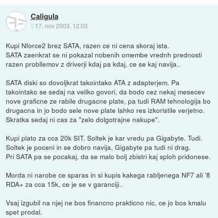
Caligula
::
17. nov 2003, 12:03
Kupi Nforce2 brez SATA, razen ce ni cena skoraj ista.
SATA zaenkrat se ni pokazal nobenih omembe vrednh prednosti
razen probllemov z driverji kdaj pa kdaj, ce se kaj navija..
SATA diski so dovoljkrat takointako ATA z adapterjem. Pa
takointako se sedaj na veliko govori, da bodo cez nekaj mesecev
nove graficne ze rabile drugacne plate, pa tudi RAM tehnologija bo
drugacna in jo bodo sele nove plate lahko res izkoristile verjetno.
Skratka sedaj ni cas za "zelo dolgotrajne nakupe".
Kupi plato za cca 20k SIT. Soltek je kar vredu pa Gigabyte. Tudi.
Soltek je poceni in se dobro navija, Gigabyte pa tudi ni drag.
Pri SATA pa se pocakaj, da se malo bolj zbistri kaj sploh pridonese.
Morda ni narobe ce sparas in si kupis kakega rabljenega NF7 ali '8
RDA+ za cca 15k, ce je se v garanciji..
Vsaj izgubil na njej ne bos financno prakticno nic, ce jo bos kmalu
spet prodal.