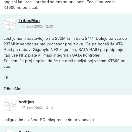
napisal kaj isce - preberi se enkrat prvi post. Tec ti kar vzemi
KT600 ne bo ti zal.
TribesMan
::
17. nov 2003, 12:30
Jest jo mam nastavlejno na 232MHz in dela 24/7. Deluje pa vse do
237MHz vendar se moj procesor prej zjoka. Če pa hočeš še ATA
Raid pa nabavi Gigabyte NF2 ki ga ima, SATA RAID pa podpirajo
itaq vse NF2 plate ki imajo integriran SATA kontroler.
Sej sem že prej napisal da če ne misli navijat nej vzame KT600 pa
čao.
LP
TribesMan
boštjan
::
17. nov 2003, 13:14
caligula,če cilaš na PCI ekspres je še to v povoju