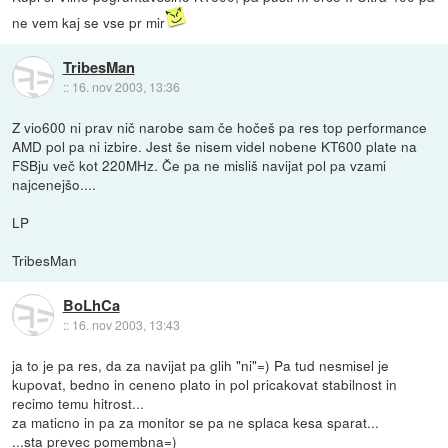
ne vem kaj se vse pr mir
TribesMan
::
16. nov 2003, 13:36
Z vio600 ni prav nič narobe sam če hočeš pa res top performance
AMD pol pa ni izbire. Jest še nisem videl nobene KT600 plate na
FSBju več kot 220MHz. Če pa ne misliš navijat pol pa vzami
najcenejšo....
LP
TribesMan
BoLhCa
::
16. nov 2003, 13:43
ja to je pa res, da za navijat pa glih "ni"=) Pa tud nesmisel je
kupovat, bedno in ceneno plato in pol pricakovat stabilnost in
recimo temu hitrost...
za maticno in pa za monitor se pa ne splaca kesa sparat...
...sta prevec pomembna=)