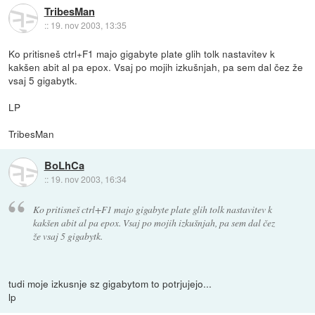
TribesMan
::
19. nov 2003, 13:35
Ko pritisneš ctrl+F1 majo gigabyte plate glih tolk nastavitev k
kakšen abit al pa epox. Vsaj po mojih izkušnjah, pa sem dal čez že
vsaj 5 gigabytk.
LP
TribesMan
BoLhCa
::
19. nov 2003, 16:34
Ko pritisneš ctrl+F1 majo gigabyte plate glih tolk nastavitev k
kakšen abit al pa epox. Vsaj po mojih izkušnjah, pa sem dal čez
že vsaj 5 gigabytk.
tudi moje izkusnje sz gigabytom to potrjujejo...
lp