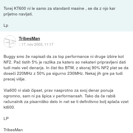
Torej KT600 ni le samo za standard masine , se da z njo kar
prijetno navijati.
Lp
TribesMan
::
17. nov 2003, 11:17
Buggy smo že napisali da za top performance ni druge izbire kot
NF2. Pač tistih 5% je razlika za katero so nekateri pripravljeni dati
tudi malo več denarja. In čist tko BTW, z skoraj 90% NF2 plat se da
doseči 220MHz z 50% pa sigurno 230MHz. Nekaj jih gre pa tudi
precej višje.
Via600 ni slab čipset, prav nasprotno za svoj denar ponuja
ogromno, sam ni pa špica v performansah. Tako da če rabiš
računalnik za pisarniško delo in net se ti definitivno bolj splača vzet
kt600.
LP
TribesMan