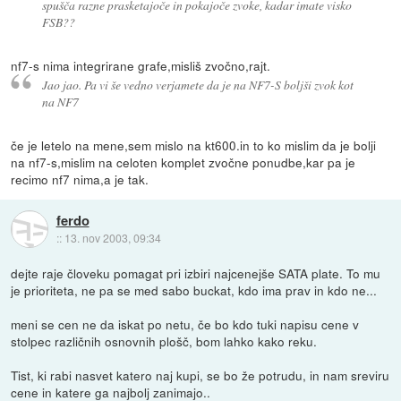
spušča razne prasketajoče in pokajoče zvoke, kadar imate visko
FSB??
nf7-s nima integrirane grafe,misliš zvočno,rajt.
Jao jao. Pa vi še vedno verjamete da je na NF7-S boljši zvok kot
na NF7
če je letelo na mene,sem mislo na kt600.in to ko mislim da je bolji
na nf7-s,mislim na celoten komplet zvočne ponudbe,kar pa je
recimo nf7 nima,a je tak.
ferdo
::
13. nov 2003, 09:34
dejte raje človeku pomagat pri izbiri najcenejše SATA plate. To mu
je prioriteta, ne pa se med sabo buckat, kdo ima prav in kdo ne...
meni se cen ne da iskat po netu, če bo kdo tuki napisu cene v
stolpec različnih osnovnih plošč, bom lahko kako reku.
Tist, ki rabi nasvet katero naj kupi, se bo že potrudu, in nam sreviru
cene in katere ga najbolj zanimajo..