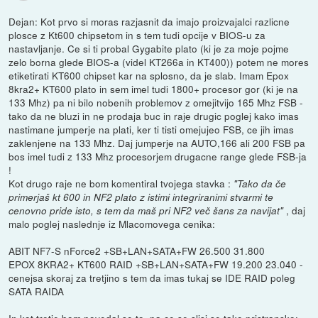
Dejan: Kot prvo si moras razjasnit da imajo proizvajalci razlicne
plosce z Kt600 chipsetom in s tem tudi opcije v BIOS-u za
nastavljanje. Ce si ti probal Gygabite plato (ki je za moje pojme
zelo borna glede BIOS-a (videl KT266a in KT400)) potem ne mores
etiketirati KT600 chipset kar na splosno, da je slab. Imam Epox
8kra2+ KT600 plato in sem imel tudi 1800+ procesor gor (ki je na
133 Mhz) pa ni bilo nobenih problemov z omejitvijo 165 Mhz FSB -
tako da ne bluzi in ne prodaja buc in raje drugic poglej kako imas
nastimane jumperje na plati, ker ti tisti omejujeo FSB, ce jih imas
zaklenjene na 133 Mhz. Daj jumperje na AUTO,166 ali 200 FSB pa
bos imel tudi z 133 Mhz procesorjem drugacne range glede FSB-ja
!
Kot drugo raje ne bom komentiral tvojega stavka :
"Tako da če
primerjaš kt 600 in NF2 plato z istimi integriranimi stvarmi te
, daj
cenovno pride isto, s tem da maš pri NF2 več šans za navijat"
malo poglej naslednje iz Mlacomovega cenika:
ABIT NF7-S nForce2 +SB+LAN+SATA+FW 26.500 31.800
EPOX 8KRA2+ KT600 RAID +SB+LAN+SATA+FW 19.200 23.040 -
cenejsa skoraj za tretjino s tem da imas tukaj se IDE RAID poleg
SATA RAIDA
In kot tretje bom povedal se to, pa ce se slisi se tako pristransko: