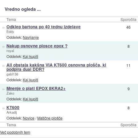
Vredno ogleda ...
Tema
Sporočila
»
Odklep bartona po 40 tednu izdelave
46
Eddy
Oddelek:
Navijanje
»
Nakup osnovne plosce epox ?
8
royal
Oddelek:
Kaj kupiti
»
Ali obstaja kakšna VIA KT600 osnovna plošča, ki
11
podpira dual DDR?
gabl136
Oddelek:
Kaj kupiti
»
Mnenje o plati EPOX 8KRA2+
9
Zako
Oddelek:
Kaj kupiti
»
KT600
8
Arkadij
Oddelek:
Novice
/
Matične plošče
Tema
Sporočila
Več podobnih tem