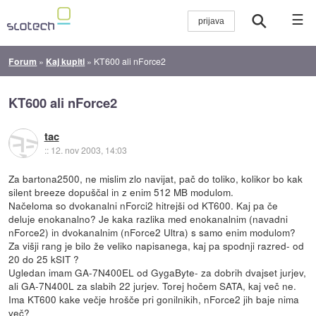
☰
Forum
»
Kaj kupiti
»
KT600 ali nForce2
KT600 ali nForce2
tac
::
12. nov 2003, 14:03
Za bartona2500, ne mislim zlo navijat, pač do toliko, kolikor bo kak
silent breeze dopuščal in z enim 512 MB modulom.
Načeloma so dvokanalni nForci2 hitrejši od KT600. Kaj pa če
deluje enokanalno? Je kaka razlika med enokanalnim (navadni
nForce2) in dvokanalnim (nForce2 Ultra) s samo enim modulom?
Za višji rang je bilo že veliko napisanega, kaj pa spodnji razred- od
20 do 25 kSIT ?
Ugledan imam GA-7N400EL od GygaByte- za dobrih dvajset jurjev,
ali GA-7N400L za slabih 22 jurjev. Torej hočem SATA, kaj več ne.
Ima KT600 kake večje hrošče pri gonilnikih, nForce2 jih baje nima
več?