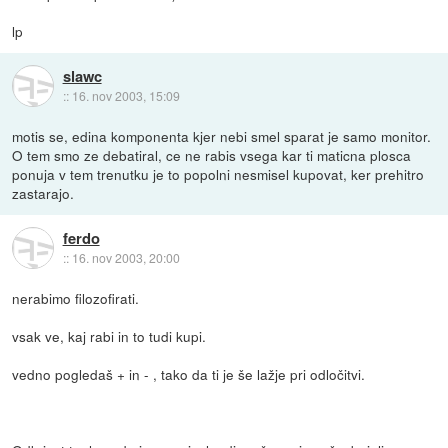
lp
slawc
::
16. nov 2003, 15:09
motis se, edina komponenta kjer nebi smel sparat je samo monitor.
O tem smo ze debatiral, ce ne rabis vsega kar ti maticna plosca
ponuja v tem trenutku je to popolni nesmisel kupovat, ker prehitro
zastarajo.
ferdo
::
16. nov 2003, 20:00
nerabimo filozofirati.
vsak ve, kaj rabi in to tudi kupi.
vedno pogledaš + in - , tako da ti je še lažje pri odločitvi.