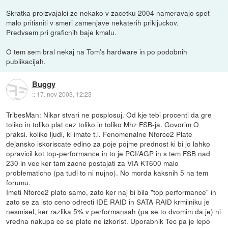
Skratka proizvajalci ze nekako v zacetku 2004 nameravajo spet
malo pritisniti v smeri zamenjave nekaterih prikljuckov.
Predvsem pri graficnih baje kmalu.
O tem sem bral nekaj na Tom's hardware in po podobnih
publikacijah.
Buggy
::
17. nov 2003, 12:23
TribesMan: Nikar stvari ne posplosuj. Od kje tebi procenti da gre
toliko in toliko plat cez toliko in toliko Mhz FSB-ja. Govorim O
praksi. koliko ljudi, ki imate t.i. Fenomenalne Nforce2 Plate
dejansko iskoriscate edino za poje pojme prednost ki bi jo lahko
opravicil kot top-performance in to je PCI/AGP in s tem FSB nad
230 in vec ker tam zacne postajati za VIA KT600 malo
problematicno (pa tudi to ni nujno). No morda kaksnih 5 na tem
forumu.
Imeti Nforce2 plato samo, zato ker naj bi bila "top performance" in
zato se za isto ceno odrecti IDE RAID in SATA RAID krmilniku je
nesmisel, ker razlika 5% v performansah (pa se to dvomim da je) ni
vredna nakupa ce se plate ne izkorist. Uporabnik Tec pa je lepo