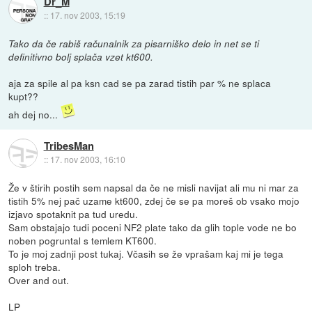
Dr_M
::
17. nov 2003, 15:19
Tako da če rabiš računalnik za pisarniško delo in net se ti
definitivno bolj splača vzet kt600.
aja za spile al pa ksn cad se pa zarad tistih par % ne splaca
kupt??
ah dej no...
TribesMan
::
17. nov 2003, 16:10
Že v štirih postih sem napsal da če ne misli navijat ali mu ni mar za
tistih 5% nej pač uzame kt600, zdej če se pa moreš ob vsako mojo
izjavo spotaknit pa tud uredu.
Sam obstajajo tudi poceni NF2 plate tako da glih tople vode ne bo
noben pogruntal s temlem KT600.
To je moj zadnji post tukaj. Včasih se že vprašam kaj mi je tega
sploh treba.
Over and out.
LP