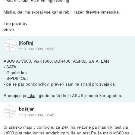
* BIOS DIMM, AGP Voltage Setting
Mislim, da ima skoraj vse kar si rabil, razen firewire vmesnika.
Lep pozdrav
bmen
|KoRn|
::
13. nov 2003, 10:20
ASUS A7V600, ViaKT600, DDR400, AGP8x, SATA, LAN
- SATA
- Gigabit lan
- S/PDIF Out
- pa se par bonbonckov, preveri sam na strani proizvajalca
Prodajajo jo
tukaj
, glede na to da je ASUS je cena kar ugodna.
boštjan
::
13. nov 2003, 12:49
to asusko majo v
comtronu
za 24k, na vr-zone pa maš vlki test
via
kt600 plat
,tako kot na
amdmb.com
. še en
test
.Pa še malo
kt600 vs