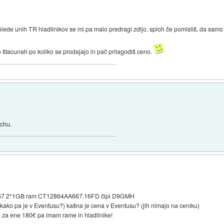
Glede unih TR hladilnikov se mi pa malo predragi zdijo, sploh če pomisliš, da samo 
o štacunah po koliko se prodajajo in pač prilagodiš ceno.
echu.
667 2*1GB ram CT12864AA667.16FD čipi D9GMH
(kako pa je v Eventusu?) kašna je cena v Eventusu? (jih nimajo na ceniku)
e za ene 180€ pa imam rame in hladilnike!