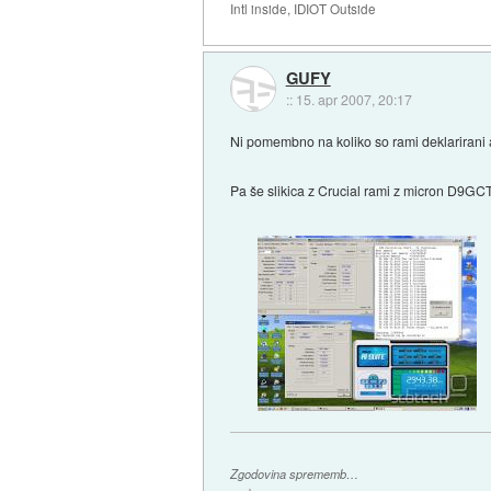
Intl inside, IDIOT Outside
GUFY
::
15. apr 2007, 20:17
Ni pomembno na koliko so rami deklarirani
Pa še slikica z Crucial rami z micron D9GCT
Zgodovina sprememb…