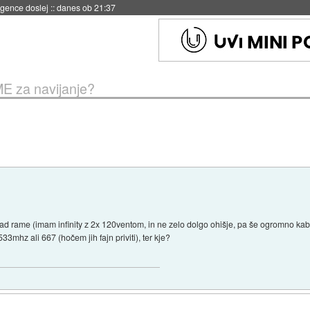
 umetne inteligence
::
danes ob 21:23
E za navijanje?
 rame (imam infinity z 2x 120ventom, in ne zelo dolgo ohišje, pa še ogromno kablo
33mhz ali 667 (hočem jih fajn priviti), ter kje?