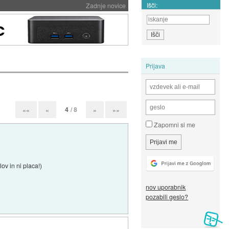
Išči:
Zadnje novice
Prijava
4
/ 8
««
«
»
»»
Zapomni si me
v in ni placa!)
nov uporabnik
pozabili geslo?