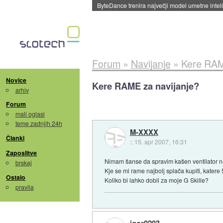
Spletne strani začele streči oglase za agente
Forum
»
Navijanje
»
Kere RAM
Novice
Kere RAME za navijanje?
arhiv
Forum
mali oglasi
teme zadnjih 24h
M-XXXX
Članki
::
15. apr 2007, 16:31
Zaposlitve
Nimam šanse da spravim kašen ventilator nad
brskaj
Kje se mi rame najbolj splača kupiti, katere 5
Ostalo
Koliko bi lahko dobil za moje G Skille?
pravila
igor0203