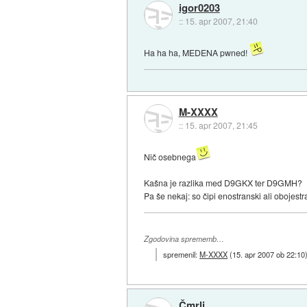
igor0203
::
15. apr 2007, 21:40
Ha ha ha, MEDENA pwned!
M-XXXX
::
15. apr 2007, 21:45
Nič osebnega
Kašna je razlika med D9GKX ter D9GMH?
Pa še nekaj: so čipi enostranski ali obojest
Zgodovina sprememb…
spremenil:
M-XXXX
(
15. apr 2007 ob 22:10
Čmrlj