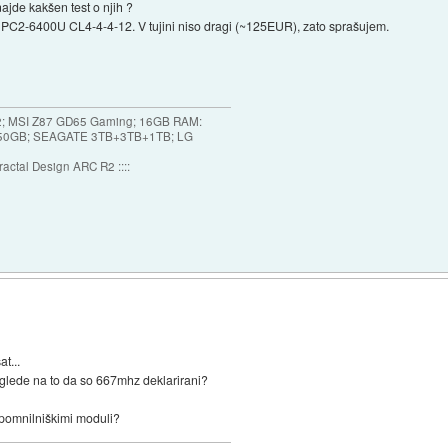
ajde kakšen test o njih ?
 PC2-6400U CL4-4-4-12. V tujini niso dragi (~125EUR), zato sprašujem.
2; MSI Z87 GD65 Gaming; 16GB RAM:
250GB; SEAGATE 3TB+3TB+1TB; LG
ractal Design ARC R2 ::::
at...
e glede na to da so 667mhz deklarirani?
pomnilniškimi moduli?