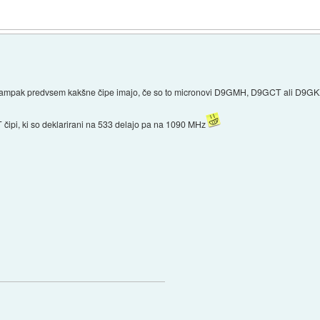
 ampak predvsem kakšne čipe imajo, če so to micronovi D9GMH, D9GCT ali D9GKX 
 čipi, ki so deklarirani na 533 delajo pa na 1090 MHz