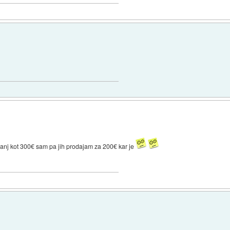
manj kot 300€ sam pa jih prodajam za 200€ kar je