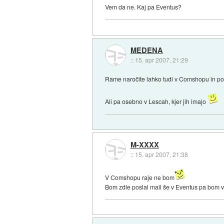
Vem da ne. Kaj pa Eventus?
MEDENA
::
15. apr 2007, 21:29
Rame naročite lahko tudi v Comshopu in pošl
Ali pa osebno v Lescah, kjer jih imajo
M-XXXX
::
15. apr 2007, 21:38
V Comshopu raje ne bom
Bom zdle poslal mail še v Eventus pa bom vi