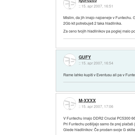
::
15. apr 2007, 16:51
Mislim, da jih imajo najceneje v Funtechu. 
2Gb kit potrebuješ 2 taka hladilnika.
Za ceno tvojih hladilnikov pa poglej malo p
GUFY
::
15. apr 2007, 16:54
Rame lahko kupiš v Eventusu ali pa v Funt
M-XXXX
::
15. apr 2007, 17:06
V Funtechu imajo DDR2 Crucial PC5300 
Pri Funtechu pošiljajo samo če prej plačaš 
Glede hladilnikov: Če prodam svoje G skill