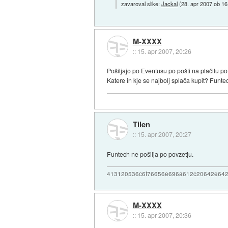
zavaroval slike:
Jackal
(
28. apr 2007 ob 16
M-XXXX
::
15. apr 2007, 20:26
Pošiljajo po Eventusu po pošti na plačilu p
Katere in kje se najbolj splača kupit? Funt
Tilen
::
15. apr 2007, 20:27
Funtech ne pošilja po povzetju.
413120536c6f76656e696a612c20642e64
M-XXXX
::
15. apr 2007, 20:36