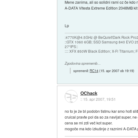
Mene zanima, ali so solidni rami oz če kdo n
A-DATA Vitesta Extreme Edition 2048MB kit
Lp
:4770K@4.5GHz @ BeQuiet!Dark Rock Pro
::GTX 1060 6GB; SSD Samsung 840 EVO 
27"IPS::
:::: XFX 850W Black Edition; X-Fi Titanium; F
Zgodovina sprememb…
spremenil:
RC14
(
15. apr 2007 ob 19:19
)
OChack
::
15. apr 2007, 19:51
no to je že bl podobn tistmu kar smo hotl sliš
cruical pravte pol da so za navijat super, n
cena se mi zdi več kot super.
mogoče ma kdo izkušnje z raznimi A-DATA 