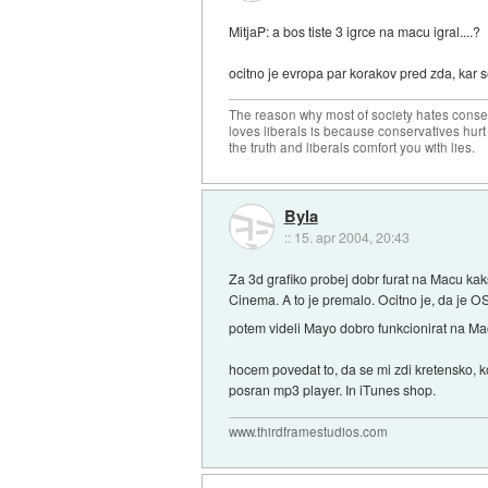
MitjaP: a bos tiste 3 igrce na macu igral....?
ocitno je evropa par korakov pred zda, kar s
The reason why most of society hates conse
loves liberals is because conservatives hurt
the truth and liberals comfort you with lies.
Byla
::
15. apr 2004, 20:43
Za 3d grafiko probej dobr furat na Macu kak
Cinema. A to je premalo. Ocitno je, da je 
potem videli Mayo dobro funkcionirat na Ma
hocem povedat to, da se mi zdi kretensko, ko
posran mp3 player. In iTunes shop.
www.thirdframestudios.com