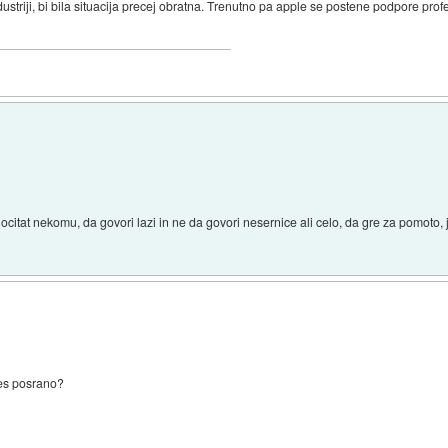
ndustriji, bi bila situacija precej obratna. Trenutno pa apple se postene podpore pr
ocitat nekomu, da govori lazi in ne da govori nesernice ali celo, da gre za pomoto,
nes posrano?