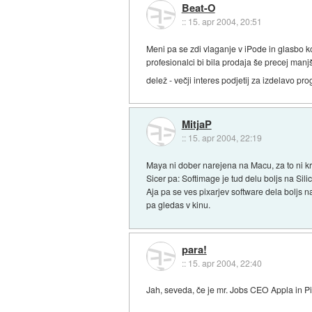
Beat-O
::
15. apr 2004, 20:51
Meni pa se zdi vlaganje v iPode in glasbo k
profesionalci bi bila prodaja še precej manj
delež - večji interes podjetij za izdelavo p
MitjaP
::
15. apr 2004, 22:19
Maya ni dober narejena na Macu, za to ni kr
Sicer pa: Softimage je tud delu boljs na Sil
Aja pa se ves pixarjev software dela boljs n
pa gledas v kinu.
para!
::
15. apr 2004, 22:40
Jah, seveda, če je mr. Jobs CEO Appla in Pi