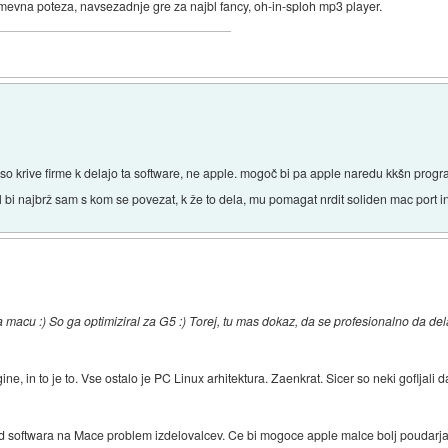
evna poteza, navsezadnje gre za najbl fancy, oh-in-sploh mp3 player.
 so krive firme k delajo ta software, ne apple. mogoč bi pa apple naredu kkšn pro
bi najbrž sam s kom se povezat, k že to dela, mu pomagat nrdit soliden mac port in 
a macu :) So ga optimiziral za G5 :) Torej, tu mas dokaz, da se profesionalno da dela
gine, in to je to. Vse ostalo je PC Linux arhitektura. Zaenkrat. Sicer so neki goflja
3d softwara na Mace problem izdelovalcev. Ce bi mogoce apple malce bolj poudarj