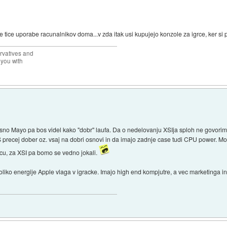
e tice uporabe racunalnikov doma...v zda itak usi kupujejo konzole za igrce, ker si 
rvatives and
 you with
sno Mayo pa bos videl kako "dobr" laufa. Da o nedelovanju XSIja sploh ne govorim.
OS precej dober oz. vsaj na dobri osnovi in da imajo zadnje case tudi CPU power.
cu, za XSI pa bomo se vedno jokali.
liko energije Apple vlaga v igracke. Imajo high end kompjutre, a vec marketinga in 