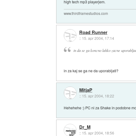
high tech mp3 playerjem.
www.thirdframestudios.com
Road Runner
::
15. apr 2004, 17:14
in da se ga koncno lahko zacne uporabljat 
in za kaj se ga ne da uporabljati?
MitjaP
::
15. apr 2004, 18:22
Hehehehe :) PC ni za Shake in podobne mocne 
Dr_M
::
15. apr 2004, 18:56