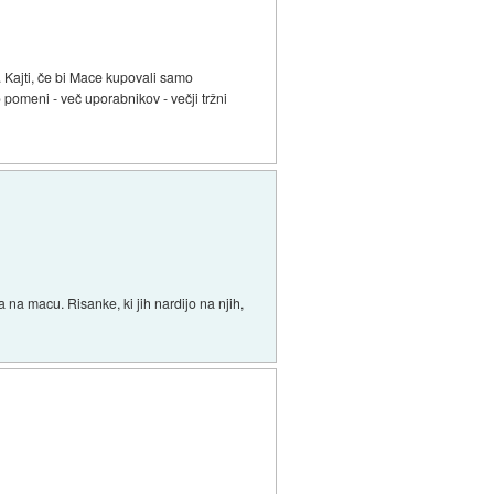
 Kajti, če bi Mace kupovali samo
 pomeni - več uporabnikov - večji tržni
 na macu. Risanke, ki jih nardijo na njih,