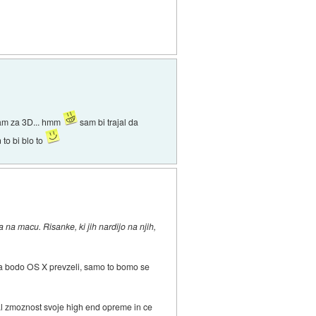
gram za 3D... hmm
sam bi trajal da
to bi blo to
 na macu. Risanke, ki jih nardijo na njih,
li da bodo OS X prevzeli, samo to bomo se
al zmoznost svoje high end opreme in ce