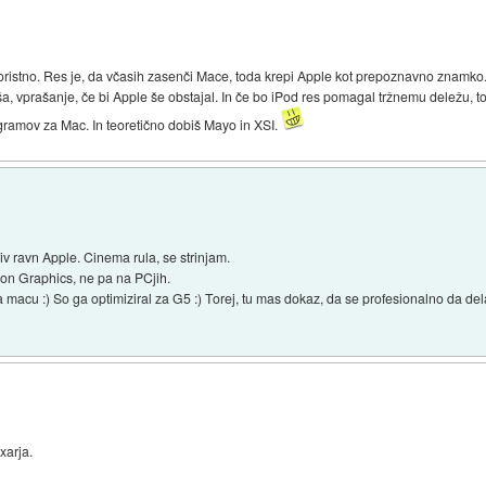
oristno. Res je, da včasih zasenči Mace, toda krepi Apple kot prepoznavno znamko.
ša, vprašanje, če bi Apple še obstajal. In če bo iPod res pomagal tržnemu deležu, to
rogramov za Mac. In teoretično dobiš Mayo in XSI.
iv ravn Apple. Cinema rula, se strinjam.
icon Graphics, ne pa na PCjih.
a macu :) So ga optimiziral za G5 :) Torej, tu mas dokaz, da se profesionalno da dela
xarja.