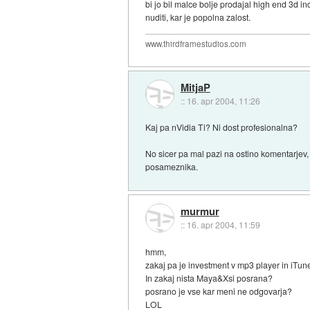
bi jo bil malce bolje prodajal high end 3d i
nuditi, kar je popolna zalost.
www.thirdframestudios.com
MitjaP
::
16. apr 2004, 11:26
Kaj pa nVidia Ti? Ni dost profesionalna?
No sicer pa mal pazi na ostino komentarjev, 
posameznika.
murmur
::
16. apr 2004, 11:59
hmm,
zakaj pa je investment v mp3 player in iTu
In zakaj nista Maya&Xsi posrana?
posrano je vse kar meni ne odgovarja?
LOL