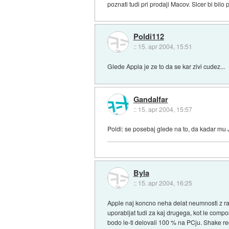
poznati tudi pri prodaji Macov. Sicer bi bil
Poldi112
::
15. apr 2004, 15:51
Glede Appla je ze to da se kar zivi cudez...
Gandalfar
::
15. apr 2004, 15:57
Poldi: se posebaj glede na to, da kadar mu Job
Byla
::
15. apr 2004, 16:25
Apple naj koncno neha delat neumnosti z raz
uporabljat tudi za kaj drugega, kot le comp
bodo le-ti delovali 100 % na PCju. Shake re