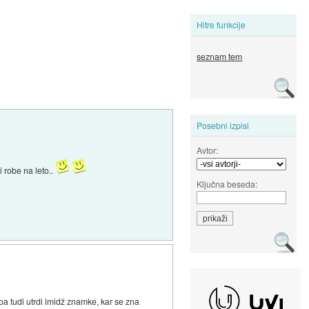
Hitre funkcije
seznam tem
Posebni izpisi
Avtor:
 robe na leto..
Ključna beseda:
pa tudi utrdi imidž znamke, kar se zna