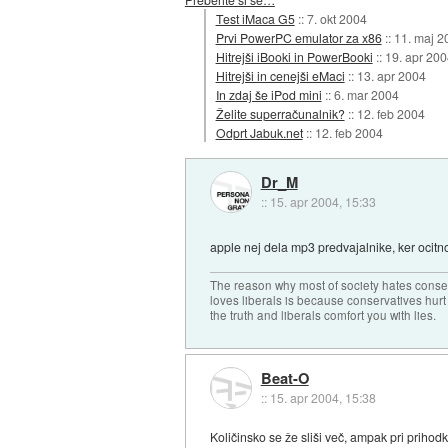
Test iMaca G5
::
7. okt 2004
Prvi PowerPC emulator za x86
::
11. maj 2
Hitrejši iBooki in PowerBooki
::
19. apr 200
Hitrejši in cenejši eMaci
::
13. apr 2004
In zdaj še iPod mini
::
6. mar 2004
Želite superračunalnik?
::
12. feb 2004
Odprt Jabuk.net
::
12. feb 2004
Dr_M
::
15. apr 2004, 15:33
apple nej dela mp3 predvajalnike, ker ocitn
The reason why most of society hates conse
loves liberals is because conservatives hurt
the truth and liberals comfort you with lies.
Beat-O
::
15. apr 2004, 15:38
Količinsko se že sliši več, ampak pri prihod