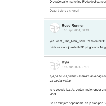
Drugače pa je marketing iPoda dost samoum
Death before dishonor!
Road Runner
::
16. apr 2004, 06:43
yea, what _The_Man_ said... za to da ni 3D
pride na stopnjo ostalih 3D programov. Mogl 
Byla
::
16. apr 2004, 07:21
Aja pa se ves pixarjev software dela boljs n
pa gledas v kinu.
to je seveda laz. Ja, portan imajo render en
videli.
Se ne strinjam popolnoma, da je slab port 