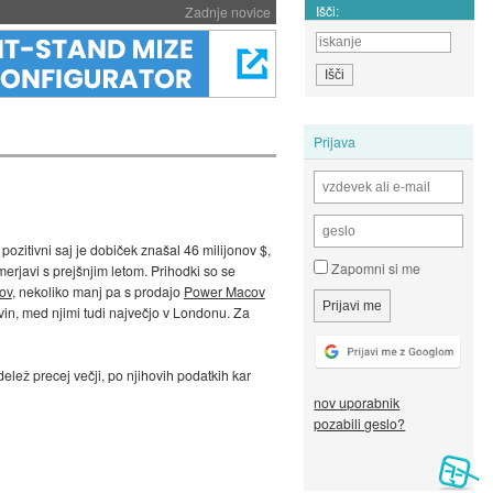
Išči:
Zadnje novice
Prijava
 pozitivni saj je dobiček znašal 46 milijonov $,
Zapomni si me
erjavi s prejšnjim letom. Prihodki so se
ov
, nekoliko manj pa s prodajo
Power Macov
ovin, med njimi tudi največjo v Londonu. Za
elež precej večji, po njihovih podatkih kar
nov uporabnik
pozabili geslo?