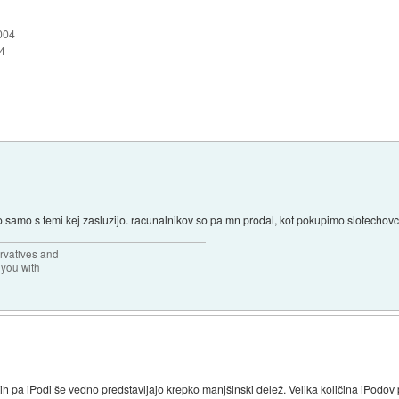
004
4
o samo s temi kej zasluzijo. racunalnikov so pa mn prodal, kot pokupimo slotechovci
rvatives and
 you with
kih pa iPodi še vedno predstavljajo krepko manjšinski delež. Velika količina iPodov 