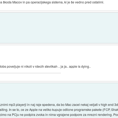
o pa škoda Macov in pa operacijskega sistema, ki je še vedno pred ostalimi.
s poveljuje ni nikoli v rdecih stevilkah .. ja ja.. apple is dying..
nimi mp3 playerji in naj raje spedena, da bo Mac zacel nekaj veljati v high end 3
ositing. In se to, ce ze Apple na veliko kupuje odlicne programske pakete (FCP, Sha
cimo na PCju ne podpira zvoka in nima vgrajene podpore za mrezni rendering. Podn 