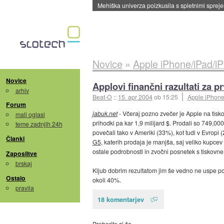
Evropska vesoljska agencija razvija svojo rak
Novice
»
Apple iPhone/iPad/i
Novice
Applovi finančni razultati za pr
arhiv
Beat-O
::
15. apr 2004
ob 15:25
Apple iPhone
Forum
jabuk.net
- Včeraj pozno zvečer je Apple na tiskov
mali oglasi
prihodki pa kar 1,9 milijard $. Prodali so 749,0
teme zadnjih 24h
povečali tako v Ameriki (33%), kot tudi v Evropi
Članki
G5
, katerih prodaja je manjša, saj veliko kupce
ostale podrobnosti in zvočni posnetek s tiskovn
Zaposlitve
brskaj
Kljub dobrim rezultatom jim še vedno ne uspe pove
Ostalo
okoli 40%.
pravila
18 komentarjev
Preberite si še…