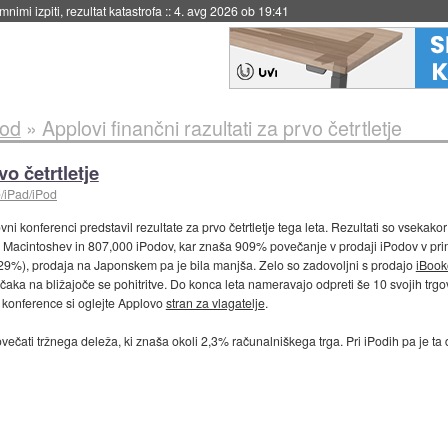
eto za večkratno uporabo
::
4. avg 2026 ob 19:41
Pod
»
Applovi finančni razultati za prvo četrtletje
vo četrtletje
/iPad/iPod
ni konferenci predstavil rezultate za prvo četrtletje tega leta. Rezultati so vsekakor
00 Macintoshev in 807,000 iPodov, kar znaša 909% povečanje v prodaji iPodov v prim
 (29%), prodaja na Japonskem pa je bila manjša. Zelo so zadovoljni s prodajo
iBook
v čaka na bližajoče se pohitritve. Do konca leta nameravajo odpreti še 10 svojih trg
e konference si oglejte Applovo
stran za vlagatelje
.
čati tržnega deleža, ki znaša okoli 2,3% računalniškega trga. Pri iPodih pa je ta d