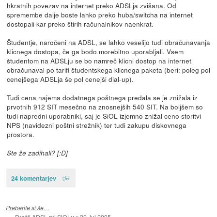
hkratnih povezav na internet preko ADSLja zvišana. Od
spremembe dalje boste lahko preko huba/switcha na internet
dostopali kar preko štirih računalnikov naenkrat.
Študentje, naročeni na ADSL, se lahko veselijo tudi obračunavanja
klicnega dostopa, če ga bodo morebitno uporabljali. Vsem
študentom na ADSLju se bo namreč klicni dostop na internet
obračunaval po tarifi študentskega klicnega paketa (beri: poleg pol
cenejšega ADSLja še pol cenejši dial-up).
Tudi cena najema dodatnega poštnega predala se je znižala iz
prvotnih 912 SIT mesečno na znosnejših 540 SIT. Na boljšem so
tudi napredni uporabniki, saj je SiOL izjemno znižal ceno storitvi
NPS (navidezni poštni strežnik) ter tudi zakupu diskovnega
prostora.
Ste že zadihali? [:D]
24 komentarjev
Preberite si še…
Dražji ADSL pri SiOLu
::
30. jul 2005