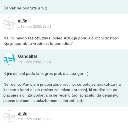
Daniel: se pridruzujem ;)
ali3n
::
19. nov 2002, 23:01
Naj mi nekdo razloži, zakaj poleg ADSLja ponujajo klicni dostop?
Kje je uporabna vrednost te ponudbe?
Gandalfar
::
19. nov 2002, 23:34
K jim dsl dol pade lahk gres prek dialupa gor ;-)
Ne resno. Pomojem je uporabno recimo, ce potujes naokoli za na
kaksen vikend ali pa recimo za kaksn narascaj, ki studira kje pa
placujes siol. Za podjetja bi se recimo tudi splacalo, da dejansko
placas dolocenim usluzbencem internet, ipd..
ali3n
::
19. nov 2002, 23:38