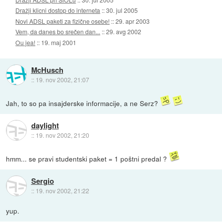
Dražji klicni dostop do interneta
::
30. jul 2005
Novi ADSL paketi za fizične osebe!
::
29. apr 2003
Vem, da danes bo srečen dan...
::
29. avg 2002
Ou jea!
::
19. maj 2001
McHusch
::
19. nov 2002, 21:07
Jah, to so pa insajderske informacije, a ne Serz?
daylight
::
19. nov 2002, 21:20
hmm... se pravi studentski paket = 1 poštni predal ?
Sergio
::
19. nov 2002, 21:22
yup.