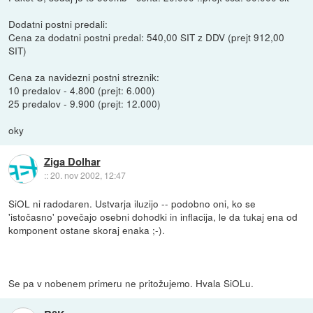
Dodatni postni predali:
Cena za dodatni postni predal: 540,00 SIT z DDV (prejt 912,00
SIT)
Cena za navidezni postni streznik:
10 predalov - 4.800 (prejt: 6.000)
25 predalov - 9.900 (prejt: 12.000)
oky
Ziga Dolhar
::
20. nov 2002, 12:47
SiOL ni radodaren. Ustvarja iluzijo -- podobno oni, ko se
'istočasno' povečajo osebni dohodki in inflacija, le da tukaj ena od
komponent ostane skoraj enaka ;-).
Se pa v nobenem primeru ne pritožujemo. Hvala SiOLu.