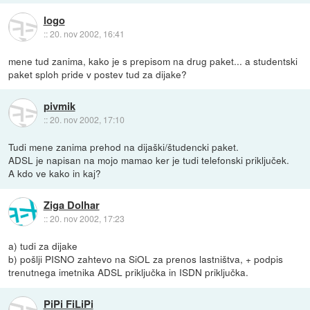
logo
::
20. nov 2002, 16:41
mene tud zanima, kako je s prepisom na drug paket... a studentski
paket sploh pride v postev tud za dijake?
pivmik
::
20. nov 2002, 17:10
Tudi mene zanima prehod na dijaški/študencki paket.
ADSL je napisan na mojo mamao ker je tudi telefonski priključek.
A kdo ve kako in kaj?
Ziga Dolhar
::
20. nov 2002, 17:23
a) tudi za dijake
b) pošlji PISNO zahtevo na SiOL za prenos lastništva, + podpis
trenutnega imetnika ADSL priključka in ISDN priključka.
PiPi FiLiPi