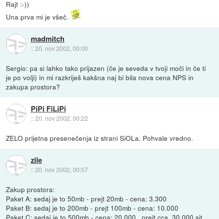
Rajt :-))
Una prva mi je všeč.
madmitch
::
20. nov 2002, 00:00
Sergio: pa si lahko tako prijazen (če je seveda v tvoji moči in če ti
je po volji) in mi razkriješ kakšna naj bi bila nova cena NPS in
zakupa prostora?
PiPi FiLiPi
::
20. nov 2002, 00:22
ZELO prijetna presenečenja iz strani SiOLa. Pohvale vredno.
zile
::
20. nov 2002, 00:57
Zakup prostora:
Paket A: sedaj je to 50mb - prejt 20mb - cena: 3.300
Paket B: sedaj je to 200mb - prejt 100mb - cena: 10.000
Paket C; sedaj je to 500mb - cena: 20.000 ..prejt cca. 30.000 sit