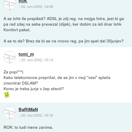
R0K
::
20. nov 2002, 14:08
A se lohk tle prepišeš? ADSL je zdj reg. na mojga fotra, jest bi ga
pa rad zdej na sebe prevezal (dijak), ker dobim za isti dnar lohk
Komfort paket.
A se to da? Brez da bi se na nnovo reg. pa jim spet dal 30jurjev?
tomi_m
::
20. nov 2002, 15:14
Za popi***t.
Kako telekomovce prepričat, da se jim v moji "vesi" splača
zmontirat DSLAM?
Komu je treba jurja v žep stisnit?
BaRtMaN
::
20. nov 2002, 16:16
ROK: to tudi mene zanima.