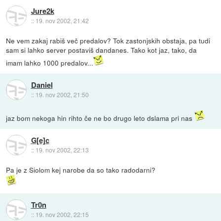
Jure2k
::
19. nov 2002, 21:42
Ne vem zakaj rabiš več predalov? Tok zastonjskih obstaja, pa tudi
sam si lahko server postaviš dandanes. Tako kot jaz, tako, da
imam lahko 1000 predalov...
Daniel
::
19. nov 2002, 21:50
jaz bom nekoga hin rihto če ne bo drugo leto dslama pri nas
G[e]c
::
19. nov 2002, 22:13
Pa je z Siolom kej narobe da so tako radodarni?
Tr0n
::
19. nov 2002, 22:15