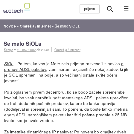
☰
Novice
»
Omrežja / internet
»
Še malo SiOLa
Še malo SiOLa
Sergio
::
19. nov 2002
ob 20:48
Omrežja / internet
- Po tem, ko vas je Mate zelo prijetno razveselil z novico
o
SiOL
prenovi ADSL paketov
, vam moram razjasniti še nekaj zadev, ki jih
je SiOL spremenil na bolje, a so večimanj ostale skrite očem
javnosti.
Po zloglasnem prvem decembru, ko se bodo začele spremembe
izvajati, bo vsak naročnik neštudentskega ADSL paketa upravičen
do treh dodatnih poštnih predalov, katere bo lahko upravljal
(dodeljeval in spreminjal) sam. To pomeni, da boste lahko imeli na
enem ADSL naročniškem paketu kar štiri poštne predale s 25 MB
kvoto, kar je hvale vredno.
Za imetnike dinamičnega IP naslova: Po novem bo omejitev dveh