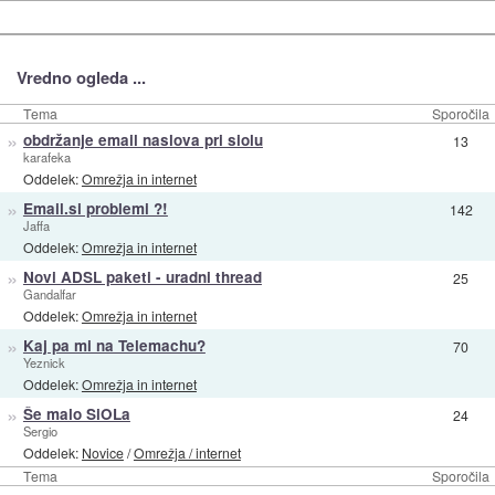
Vredno ogleda ...
Tema
Sporočila
»
obdržanje email naslova pri siolu
13
karafeka
Oddelek:
Omrežja in internet
»
Email.si problemi ?!
142
Jaffa
Oddelek:
Omrežja in internet
»
Novi ADSL paketi - uradni thread
25
Gandalfar
Oddelek:
Omrežja in internet
»
Kaj pa mi na Telemachu?
70
Yeznick
Oddelek:
Omrežja in internet
»
Še malo SiOLa
24
Sergio
Oddelek:
Novice
/
Omrežja / internet
Tema
Sporočila