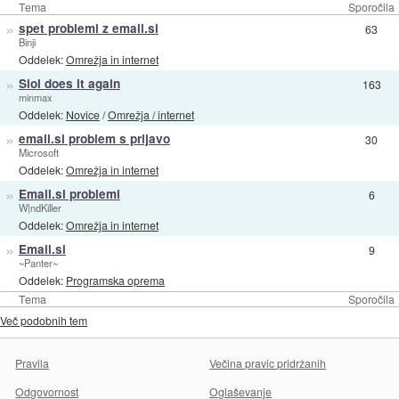
Tema
Sporočila
»
spet problemi z email.si
63
Binji
Oddelek:
Omrežja in internet
»
Siol does it again
163
minmax
Oddelek:
Novice
/
Omrežja / internet
»
email.si problem s prijavo
30
Microsoft
Oddelek:
Omrežja in internet
»
Email.si problemi
6
W|ndKiller
Oddelek:
Omrežja in internet
»
Email.si
9
~Panter~
Oddelek:
Programska oprema
Tema
Sporočila
Več podobnih tem
Pravila
Večina pravic pridržanih
Odgovornost
Oglaševanje