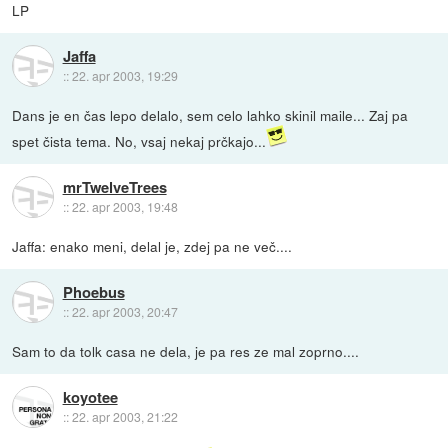
LP
Jaffa
::
22. apr 2003, 19:29
Dans je en čas lepo delalo, sem celo lahko skinil maile... Zaj pa
spet čista tema. No, vsaj nekaj prčkajo...
mrTwelveTrees
::
22. apr 2003, 19:48
Jaffa: enako meni, delal je, zdej pa ne več....
Phoebus
::
22. apr 2003, 20:47
Sam to da tolk casa ne dela, je pa res ze mal zoprno....
koyotee
::
22. apr 2003, 21:22