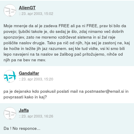
AlienGT
::
23. apr 2003, 15:02
Moje mnenje da al je zadeva FREE ali pa ni FREE, prav bi bilo da
povejo; ljubčki takole je, do sedaj je šlo, zdaj nimamo več dobrih
sponzorjev, zato ne moremo vzdrževat sistema in si žal raje
poiščite naslov drugje. Tako pa nič od njih, hja sej je zastonj ne, kaj
še hočte in težite jih jaz razumem. sej kle tud vidte, vsi ki smo bili
lepo navajeni na ta naslov se žalibog pač pritožujemo, nihče od
njih pa ne bev ne mev.
Gandalfar
::
23. apr 2003, 15:20
pa je dejansko kdo poskusil poslati mail na postmaster@email.si in
povprasati kako in kaj?
Jaffa
::
23. apr 2003, 16:26
Da ! No responce...