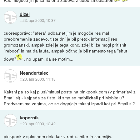
dizel
::
23. apr 2003, 10:37
cuoresportivo: "afera" udba.net jim je mogoče res mal
preobremenila zadevo, tiste dni je bil pretok informacij res
gromozanski, ampak zdej je tega konc, zdej bi že mogl pritisnit
"reboot" in ma da laufa, ampak očitno je bil namesto tega "shut
down"
, no upam, da se motim...
Neandertalec
::
23. apr 2003, 11:18
Kaksni pa so kaj plusi/minusi poste na pinkponk.com (v primerjavi z
Email.si) - kajpada za tiste, ki smo se mobilizirali pri Mobitelu?
Predvsem me zanima, ce se dogajajo taksni izpadi kot pri Email.si?
kopernik
::
23. apr 2003, 12:42
pinkponk v splosnem dela kar v redu...hiter in zanesljiv.