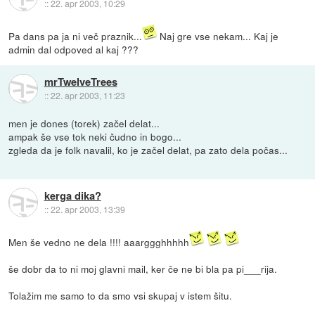
::
22. apr 2003, 10:29
Pa dans pa ja ni več praznik...
Naj gre vse nekam... Kaj je
admin dal odpoved al kaj ???
mrTwelveTrees
::
22. apr 2003, 11:23
men je dones (torek) začel delat...
ampak še vse tok neki čudno in bogo...
zgleda da je folk navalil, ko je začel delat, pa zato dela počas...
kerga dika?
::
22. apr 2003, 13:39
Men še vedno ne dela !!!! aaarggghhhhh
še dobr da to ni moj glavni mail, ker če ne bi bla pa pi___rija.
Tolažim me samo to da smo vsi skupaj v istem šitu.