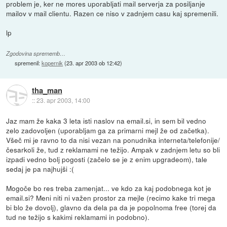
problem je, ker ne mores uporabljati mail serverja za posiljanje
mailov v mail clientu. Razen ce niso v zadnjem casu kaj spremenili.
lp
Zgodovina sprememb…
spremenil:
kopernik
(
23. apr 2003 ob 12:42
)
tha_man
::
23. apr 2003, 14:00
Jaz mam že kaka 3 leta isti naslov na email.si, in sem bil vedno
zelo zadovoljen (uporabljam ga za primarni mejl že od začetka).
Všeč mi je ravno to da nisi vezan na ponudnika interneta/telefonije/
česarkoli že, tud z reklamami ne težijo. Ampak v zadnjem letu so bli
izpadi vedno bolj pogosti (začelo se je z enim upgradeom), tale
sedaj je pa najhujši :(
Mogoče bo res treba zamenjat... ve kdo za kaj podobnega kot je
email.si? Meni niti ni važen prostor za mejle (recimo kake tri mega
bi blo že dovolj), glavno da dela pa da je popolnoma free (torej da
tud ne težijo s kakimi reklamami in podobno).