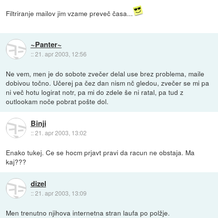
Filtriranje mailov jim vzame preveč časa...
~Panter~
::
21. apr 2003, 12:56
Ne vem, men je do sobote zvečer delal use brez problema, maile
dobivou točno. Učerej pa čez dan nism nč gledou, zvečer se mi pa
ni več hotu logirat notr, pa mi do zdele še ni ratal, pa tud z
outlookam noče pobrat pošte dol.
Binji
::
21. apr 2003, 13:02
Enako tukej. Ce se hocm prjavt pravi da racun ne obstaja. Ma
kaj???
dizel
::
21. apr 2003, 13:09
Men trenutno njihova internetna stran laufa po polžje.