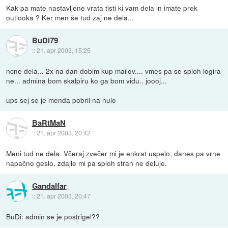
Kak pa mate nastavljene vrata tisti ki vam dela in imate prek
outlooka ? Ker men še tud zaj ne dela...
BuDi79
::
21. apr 2003, 15:25
ncne dela... 2x na dan dobim kup mailov.... vmes pa se sploh logira
ne... admina bom skalpiru ko ga bom vidu.. joooj...
ups sej se je menda pobril na nulo
BaRtMaN
::
21. apr 2003, 20:42
Meni tud ne dela. Včeraj zvečer mi je enkrat uspelo, danes pa vrne
napačno geslo, zdajle mi pa sploh stran ne deluje.
Gandalfar
::
21. apr 2003, 20:47
BuDi: admin se je postrigel??