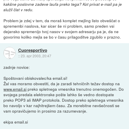
kakšne poslovne zadeve laufa preko tega? Kot privat e-mail pa je
služil čist v redu.
Problem je zdej v tem, da moraš komplet mejling listo obveščat o
spremembi naslova, kar sicer še ni problem, samo preden vsi
dejansko spremenijo tvoj nasov v svojem adresarju pa je, da ne
govorimo koliko mejla se bo v času prilagoditve zgubilo v prazno.
Cuoresportivo
::
23. apr 2003, 20:47
zadnje novice:
Spoštovani obiskovalec/ka email.si!
Žal vas moramo obvestiti, da je zaradi tehničnih težav dostop na
www.email.si
preko spletnega vmesnika trenutno onemogočen. Do
svojega predala elektronske pošte lahko še vedno dostopate
preko POP3 ali IMAP protokola. Dostop preko spletnega vmesnika
bo navoljo v kar najhitrejšem času. Za morebitne nevšečnosti se
vam opravičujemo in prosimo za razumevanje.
ekipa email.si