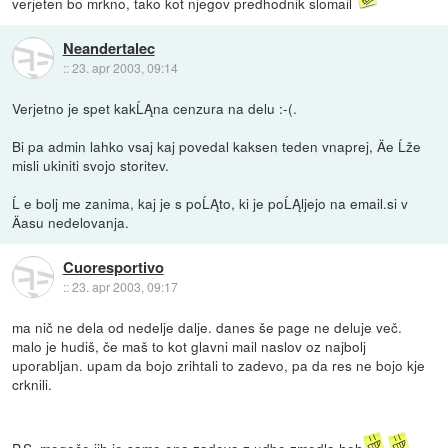
verjeten bo mrkno, tako kot njegov predhodnik slomail
Neandertalec
::
23. apr 2003, 09:14
Verjetno je spet kakĹĄna cenzura na delu :-(.
Bi pa admin lahko vsaj kaj povedal kaksen teden vnaprej, Äe Ĺže
misli ukiniti svojo storitev.
Ĺ e bolj me zanima, kaj je s poĹĄto, ki je poĹĄljejo na email.si v
Äasu nedelovanja.
Cuoresportivo
::
23. apr 2003, 09:17
ma nič ne dela od nedelje dalje. danes še page ne deluje več.
malo je hudiš, če maš to kot glavni mail naslov oz najbolj
uporabljan. upam da bojo zrihtali to zadevo, pa da res ne bojo kje
crknili.
P.S. mogoče jih je samo ona zadeva z udbo zmedla.heh