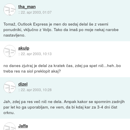
tha_man
::
22. apr 2003, 01:07
Tomaž, Outlook Express je men do sedaj delal še z vsemi
ponudniki, vključno z Voljo. Tako da imaš po moje nekaj narobe
nastavljeno.
akulp
::
22. apr 2003, 10:13
no danes zjutraj je delal za kratek čas, zdej pa spet nič...heh..bo
treba res na siol preklopit akaj?
dizel
::
22. apr 2003, 10:28
Jah, zdej pa res več nič ne dela. Ampak kakor se spomnim zadnjih
par let ko ga uporabljam, ne vem, da bi kdaj kar za 3-4 dni čist
crknu.
Jaffa