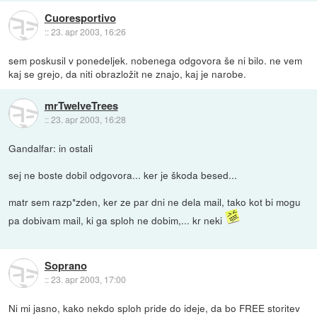
Cuoresportivo
::
23. apr 2003, 16:26
sem poskusil v ponedeljek. nobenega odgovora še ni bilo. ne vem
kaj se grejo, da niti obrazložit ne znajo, kaj je narobe.
mrTwelveTrees
::
23. apr 2003, 16:28
Gandalfar: in ostali
sej ne boste dobil odgovora... ker je škoda besed...
matr sem razp*zden, ker ze par dni ne dela mail, tako kot bi mogu
pa dobivam mail, ki ga sploh ne dobim,... kr neki
Soprano
::
23. apr 2003, 17:00
Ni mi jasno, kako nekdo sploh pride do ideje, da bo FREE storitev