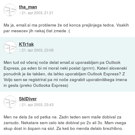
tha_man
::
21. apr 2003, 21:21
Ma ja, email.si ma probleme že od konca prejšnjega tedna. Vsakih
par mesecev jih nekaj čist zmede :(
KTr1sk
::
21. apr 2003, 23:06
Men tud od včeraj noče delat email.si uporasbljam pa Outlook
Express, pa eden bi mi moral neki poslat (grrrrr). Kateri slovenski
ponudnik je še takšen, da lahko uporabljam Outlook Express? Z
Voljo sem se registriral pa mi noče zagrabit uporabniškega imena
in gesla (preko Outlooka Express)
SkIDiver
::
21. apr 2003, 23:43
Men ne dela že od petka ne. Zadn teden sem maile dobival za
zamudo. Nekatare sem celo iste dobival po 2x ali 3x. Mam vsega
skup dost in šopam na siol. Za keš bo menda delalo brezhibno.