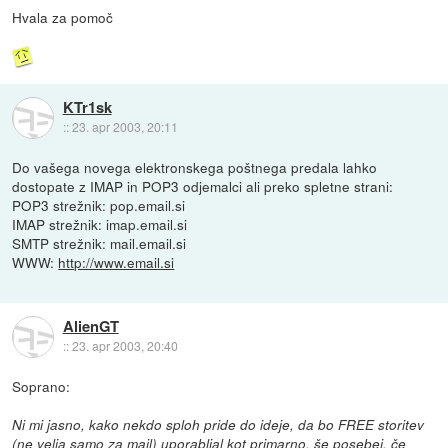
Hvala za pomoč
KTr1sk
::
23. apr 2003, 20:11
Do vašega novega elektronskega poštnega predala lahko
dostopate z IMAP in POP3 odjemalci ali preko spletne strani:
POP3 strežnik: pop.email.si
IMAP strežnik: imap.email.si
SMTP strežnik: mail.email.si
WWW:
http://www.email.si
AlienGT
::
23. apr 2003, 20:40
Soprano:
Ni mi jasno, kako nekdo sploh pride do ideje, da bo FREE storitev
(ne velja samo za mail) uporabljal kot primarno, še posebej, če