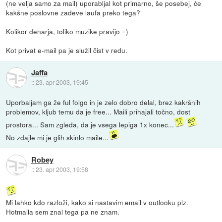
(ne velja samo za mail) uporabljal kot primarno, še posebej, če
kakšne poslovne zadeve laufa preko tega?
Kolikor denarja, toliko muzike pravijo =)
Kot privat e-mail pa je služil čist v redu.
Jaffa
::
23. apr 2003, 19:45
Uporbaljam ga že ful folgo in je zelo dobro delal, brez kakršnih
problemov, kljub temu da je free... Maili prihajali točno, dost
prostora... Sam zgleda, da je vsega lepiga 1x konec...
No zdajle mi je glih skinlo maile...
Robey
::
23. apr 2003, 19:58
Mi lahko kdo razloži, kako si nastavim email v outlooku plz.
Hotmaila sem znal tega pa ne znam.