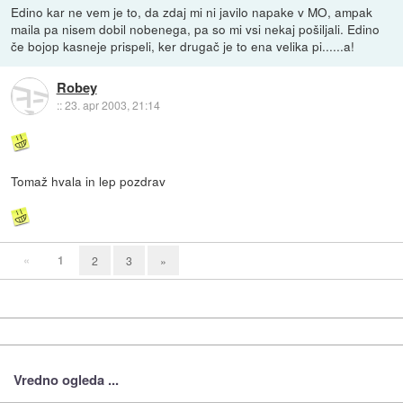
Edino kar ne vem je to, da zdaj mi ni javilo napake v MO, ampak
maila pa nisem dobil nobenega, pa so mi vsi nekaj pošiljali. Edino
če bojop kasneje prispeli, ker drugač je to ena velika pi......a!
Robey
::
23. apr 2003, 21:14
Tomaž hvala in lep pozdrav
«
1
2
3
»
Vredno ogleda ...