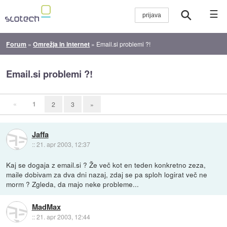
☰
Forum
»
Omrežja in internet
»
Email.si problemi ?!
Email.si problemi ?!
«
1
2
3
»
Jaffa
::
21. apr 2003, 12:37
Kaj se dogaja z email.si ? Že več kot en teden konkretno zeza,
maile dobivam za dva dni nazaj, zdaj se pa sploh logirat več ne
morm ? Zgleda, da majo neke probleme...
MadMax
::
21. apr 2003, 12:44