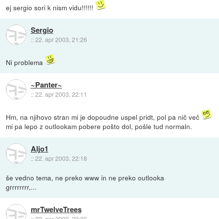
ej sergio sori k nism vidu!!!!!!
Sergio
::
22. apr 2003, 21:26
Ni problema
~Panter~
::
22. apr 2003, 22:11
Hm, na njihovo stran mi je dopoudne uspel pridt, pol pa nič več
mi pa lepo z outlookam pobere pošto dol, pošle tud normaln.
Aljo1
::
22. apr 2003, 22:18
še vedno tema, ne preko www in ne preko outlooka
grrrrrrrr,...
mrTwelveTrees
::
22. apr 2003, 23:23