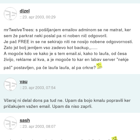
dizel
::
23. apr 2003, 00:29
mrTwelveTrees: s pošiljanjem emailov adminom se ne matrat, ker
sem že parkrat neki poslal pa ni noben nič odgovoril.
Je pač FREE in se ne sekirajo niti ne nosijo nobene odgovornosti.
Zato jst bolj jemljem vso zadevo kot backup,,.....
A mogoče kdo ve kako je s tem email.si, kako to laufa, od česa
živijo, reklame al kva, a je mogoče to kar en labav server "nekje
pač" postavljen, pa če laufa laufa, al pa crkne?
vau
::
23. apr 2003, 07:54
Včeraj ni delal dons pa tud ne. Upam da bojo kmalu popravili ker
pričakujem važen email. Upam da niso zaprli.
sash
::
23. apr 2003, 08:07