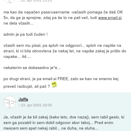
ma kao da napačen pass/username -vačasih pomaga če daš OK
5x, da ga ja sprejme, zdaj pa še to ne pali več, tudi
www.email.si
ne dela včasih...
admin je pa tudi čuden !
včasih sem mu pisal, pa sploh ne odgpvori... sploh ne napiše na
strani, ki ni bila obnovlena že nekaj let, ne napiše zakaj je prišlo do
napake... itd....
nekaterim se dobesedno je*e...
po drugi strani, je pa email.si FREE, zato se kao ne smemo kej
preveč razbujat, ali pač ?
Jaffa
::
23. apr 2003, 00:05
Ja, včasih je še bil zakaj (kako leto, dve nazaj), sem rabil geslo, ki
sem ga pozabil in sem dobil odgovor skor takoj... Pred enim
mescem sem spet nekaj rabil... ne duha, ne sluha...