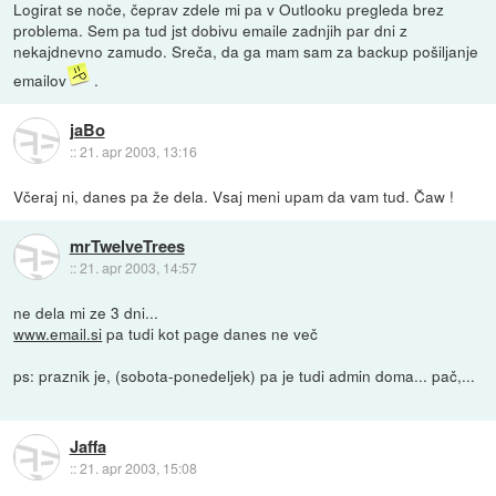
Logirat se noče, čeprav zdele mi pa v Outlooku pregleda brez
problema. Sem pa tud jst dobivu emaile zadnjih par dni z
nekajdnevno zamudo. Sreča, da ga mam sam za backup pošiljanje
emailov
.
jaBo
::
21. apr 2003, 13:16
Včeraj ni, danes pa že dela. Vsaj meni upam da vam tud. Čaw !
mrTwelveTrees
::
21. apr 2003, 14:57
ne dela mi ze 3 dni...
www.email.si
pa tudi kot page danes ne več
ps: praznik je, (sobota-ponedeljek) pa je tudi admin doma... pač,...
Jaffa
::
21. apr 2003, 15:08