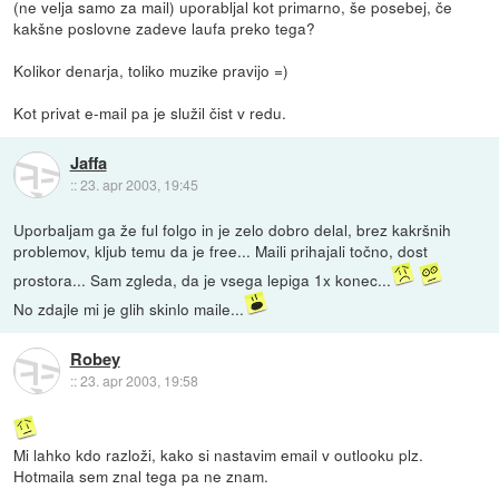
(ne velja samo za mail) uporabljal kot primarno, še posebej, če
kakšne poslovne zadeve laufa preko tega?
Kolikor denarja, toliko muzike pravijo =)
Kot privat e-mail pa je služil čist v redu.
Jaffa
::
23. apr 2003, 19:45
Uporbaljam ga že ful folgo in je zelo dobro delal, brez kakršnih
problemov, kljub temu da je free... Maili prihajali točno, dost
prostora... Sam zgleda, da je vsega lepiga 1x konec...
No zdajle mi je glih skinlo maile...
Robey
::
23. apr 2003, 19:58
Mi lahko kdo razloži, kako si nastavim email v outlooku plz.
Hotmaila sem znal tega pa ne znam.