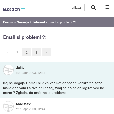
☰
Forum
»
Omrežja in internet
»
Email.si problemi ?!
Email.si problemi ?!
«
1
2
3
»
Jaffa
::
21. apr 2003, 12:37
Kaj se dogaja z email.si ? Že več kot en teden konkretno zeza,
maile dobivam za dva dni nazaj, zdaj se pa sploh logirat več ne
morm ? Zgleda, da majo neke probleme...
MadMax
::
21. apr 2003, 12:44