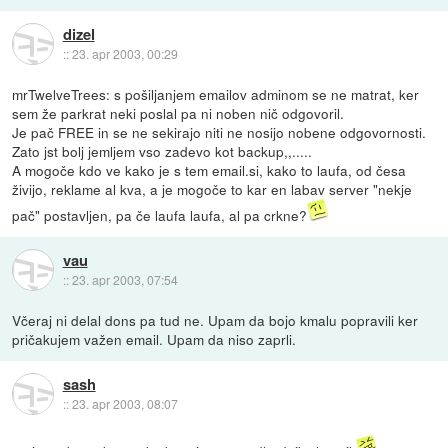
dizel
::
23. apr 2003, 00:29
mrTwelveTrees: s pošiljanjem emailov adminom se ne matrat, ker
sem že parkrat neki poslal pa ni noben nič odgovoril.
Je pač FREE in se ne sekirajo niti ne nosijo nobene odgovornosti.
Zato jst bolj jemljem vso zadevo kot backup,,.....
A mogoče kdo ve kako je s tem email.si, kako to laufa, od česa
živijo, reklame al kva, a je mogoče to kar en labav server "nekje
pač" postavljen, pa če laufa laufa, al pa crkne?
vau
::
23. apr 2003, 07:54
Včeraj ni delal dons pa tud ne. Upam da bojo kmalu popravili ker
pričakujem važen email. Upam da niso zaprli.
sash
::
23. apr 2003, 08:07