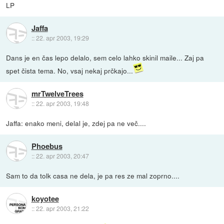
LP
Jaffa
::
22. apr 2003, 19:29
Dans je en čas lepo delalo, sem celo lahko skinil maile... Zaj pa
spet čista tema. No, vsaj nekaj prčkajo...
mrTwelveTrees
::
22. apr 2003, 19:48
Jaffa: enako meni, delal je, zdej pa ne več....
Phoebus
::
22. apr 2003, 20:47
Sam to da tolk casa ne dela, je pa res ze mal zoprno....
koyotee
::
22. apr 2003, 21:22