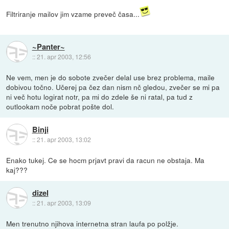
Filtriranje mailov jim vzame preveč časa...
~Panter~
::
21. apr 2003, 12:56
Ne vem, men je do sobote zvečer delal use brez problema, maile
dobivou točno. Učerej pa čez dan nism nč gledou, zvečer se mi pa
ni več hotu logirat notr, pa mi do zdele še ni ratal, pa tud z
outlookam noče pobrat pošte dol.
Binji
::
21. apr 2003, 13:02
Enako tukej. Ce se hocm prjavt pravi da racun ne obstaja. Ma
kaj???
dizel
::
21. apr 2003, 13:09
Men trenutno njihova internetna stran laufa po polžje.