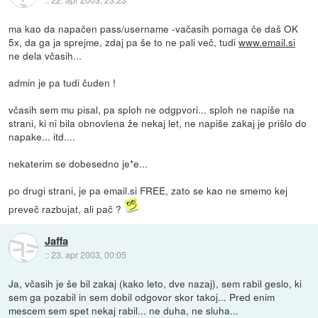
ma kao da napačen pass/username -vačasih pomaga če daš OK
5x, da ga ja sprejme, zdaj pa še to ne pali več, tudi
www.email.si
ne dela včasih...
admin je pa tudi čuden !
včasih sem mu pisal, pa sploh ne odgpvori... sploh ne napiše na
strani, ki ni bila obnovlena že nekaj let, ne napiše zakaj je prišlo do
napake... itd....
nekaterim se dobesedno je*e...
po drugi strani, je pa email.si FREE, zato se kao ne smemo kej
preveč razbujat, ali pač ?
Jaffa
::
23. apr 2003, 00:05
Ja, včasih je še bil zakaj (kako leto, dve nazaj), sem rabil geslo, ki
sem ga pozabil in sem dobil odgovor skor takoj... Pred enim
mescem sem spet nekaj rabil... ne duha, ne sluha...