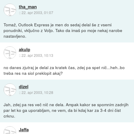
tha_man
::
22. apr 2003, 01:07
Tomaž, Outlook Express je men do sedaj delal še z vsemi
ponudniki, vključno z Voljo. Tako da imaš po moje nekaj narobe
nastavljeno.
akulp
::
22. apr 2003, 10:13
no danes zjutraj je delal za kratek čas, zdej pa spet nič...heh..bo
treba res na siol preklopit akaj?
dizel
::
22. apr 2003, 10:28
Jah, zdej pa res več nič ne dela. Ampak kakor se spomnim zadnjih
par let ko ga uporabljam, ne vem, da bi kdaj kar za 3-4 dni čist
crknu.
Jaffa