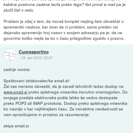
kakšne poslovne zadeve laufa preko tega? Kot privat e-mail pa je
služil čist v redu.
Problem je zdej v tem, da moraš komplet mejling listo obveščat o
spremembi naslova, kar sicer še ni problem, samo preden vsi
dejansko spremenijo tvoj nasov v svojem adresarju pa je, da ne
govorimo koliko mejla se bo v času prilagoditve zgubilo v prazno.
Cuoresportivo
::
23. apr 2003, 20:47
zadnje novice:
Spoštovani obiskovalec/ka email.si!
Žal vas moramo obvestiti, da je zaradi tehničnih težav dostop na
www.email.si
preko spletnega vmesnika trenutno onemogočen. Do
svojega predala elektronske pošte lahko še vedno dostopate
preko POP3 ali IMAP protokola. Dostop preko spletnega vmesnika
bo navoljo v kar najhitrejšem času. Za morebitne nevšečnosti se
vam opravičujemo in prosimo za razumevanje.
ekipa email.si