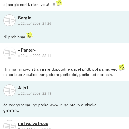
ej sergio sori k nism vidu!!!!!!
Sergio
::
22. apr 2003, 21:26
Ni problema
~Panter~
::
22. apr 2003, 22:11
Hm, na njihovo stran mi je dopoudne uspel pridt, pol pa nič več
mi pa lepo z outlookam pobere pošto dol, pošle tud normaln.
Aljo1
::
22. apr 2003, 22:18
še vedno tema, ne preko www in ne preko outlooka
grrrrrrrr,...
mrTwelveTrees
::
22. apr 2003, 23:23