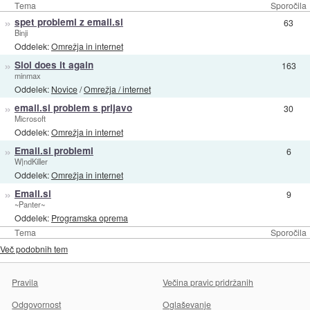
Tema
Sporočila
»
spet problemi z email.si
63
Binji
Oddelek:
Omrežja in internet
»
Siol does it again
163
minmax
Oddelek:
Novice
/
Omrežja / internet
»
email.si problem s prijavo
30
Microsoft
Oddelek:
Omrežja in internet
»
Email.si problemi
6
W|ndKiller
Oddelek:
Omrežja in internet
»
Email.si
9
~Panter~
Oddelek:
Programska oprema
Tema
Sporočila
Več podobnih tem
Pravila
Večina pravic pridržanih
Odgovornost
Oglaševanje