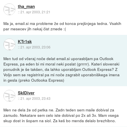
tha_man
::
21. apr 2003, 21:21
Ma ja, email.si ma probleme že od konca prejšnjega tedna. Vsakih
par mesecev jih nekaj čist zmede :(
KTr1sk
::
21. apr 2003, 23:06
Men tud od včeraj noče delat email.si uporasbljam pa Outlook
Express, pa eden bi mi moral neki poslat (grrrrr). Kateri slovenski
ponudnik je še takšen, da lahko uporabljam Outlook Express? Z
Voljo sem se registriral pa mi noče zagrabit uporabniškega imena
in gesla (preko Outlooka Express)
SkIDiver
::
21. apr 2003, 23:43
Men ne dela že od petka ne. Zadn teden sem maile dobival za
zamudo. Nekatare sem celo iste dobival po 2x ali 3x. Mam vsega
skup dost in šopam na siol. Za keš bo menda delalo brezhibno.