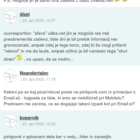
dizel
::
23. apr 2003, 10:37
cuoresportivo: "afera" udba.net jim je mogoče res mal
preobremenila zadevo, tiste dni je bil pretok informacij res
gromozanski, ampak zdej je tega konc, zdej bi že mogl pritisnit
"reboot" in ma da laufa, ampak očitno je bil namesto tega "shut
down"
, no upam, da se motim...
Neandertalec
::
23. apr 2003, 11:18
Kaksni pa so kaj plusi/minusi poste na pinkponk.com (v primerjavi z
Email.si) - kajpada za tiste, ki smo se mobilizirali pri Mobitelu?
Predvsem me zanima, ce se dogajajo taksni izpadi kot pri Email.si?
kopernik
::
23. apr 2003, 12:42
pinkponk v splosnem dela kar v redu...hiter in zanesljiv.