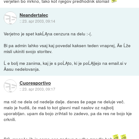
verjeten bo mrkno, tako kot njegov predhodnik slomail
Neandertalec
::
23. apr 2003, 09:14
Verjetno je spet kakĹĄna cenzura na delu :-(.
Bi pa admin lahko vsaj kaj povedal kaksen teden vnaprej, Äe Ĺže
misli ukiniti svojo storitev.
Ĺ e bolj me zanima, kaj je s poĹĄto, ki je poĹĄljejo na email.si v
Äasu nedelovanja.
Cuoresportivo
::
23. apr 2003, 09:17
ma nič ne dela od nedelje dalje. danes še page ne deluje več.
malo je hudiš, če maš to kot glavni mail naslov oz najbolj
uporabljan. upam da bojo zrihtali to zadevo, pa da res ne bojo kje
crknili.
P.S. mogoče jih je samo ona zadeva z udbo zmedla.heh