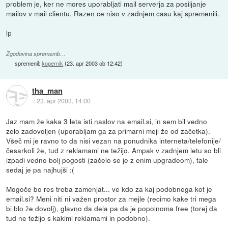
problem je, ker ne mores uporabljati mail serverja za posiljanje
mailov v mail clientu. Razen ce niso v zadnjem casu kaj spremenili.
lp
Zgodovina sprememb…
spremenil:
kopernik
(
23. apr 2003 ob 12:42
)
tha_man
::
23. apr 2003, 14:00
Jaz mam že kaka 3 leta isti naslov na email.si, in sem bil vedno
zelo zadovoljen (uporabljam ga za primarni mejl že od začetka).
Všeč mi je ravno to da nisi vezan na ponudnika interneta/telefonije/
česarkoli že, tud z reklamami ne težijo. Ampak v zadnjem letu so bli
izpadi vedno bolj pogosti (začelo se je z enim upgradeom), tale
sedaj je pa najhujši :(
Mogoče bo res treba zamenjat... ve kdo za kaj podobnega kot je
email.si? Meni niti ni važen prostor za mejle (recimo kake tri mega
bi blo že dovolj), glavno da dela pa da je popolnoma free (torej da
tud ne težijo s kakimi reklamami in podobno).