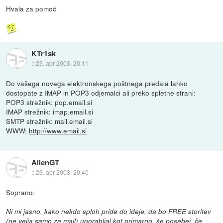
Hvala za pomoč
KTr1sk
::
23. apr 2003, 20:11
Do vašega novega elektronskega poštnega predala lahko
dostopate z IMAP in POP3 odjemalci ali preko spletne strani:
POP3 strežnik: pop.email.si
IMAP strežnik: imap.email.si
SMTP strežnik: mail.email.si
WWW:
http://www.email.si
AlienGT
::
23. apr 2003, 20:40
Soprano:
Ni mi jasno, kako nekdo sploh pride do ideje, da bo FREE storitev
(ne velja samo za mail) uporabljal kot primarno, še posebej, če