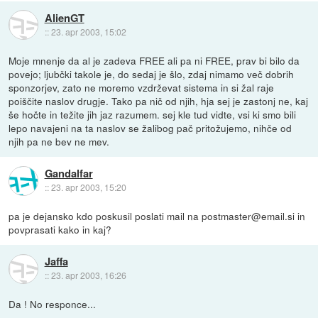
AlienGT
::
23. apr 2003, 15:02
Moje mnenje da al je zadeva FREE ali pa ni FREE, prav bi bilo da
povejo; ljubčki takole je, do sedaj je šlo, zdaj nimamo več dobrih
sponzorjev, zato ne moremo vzdrževat sistema in si žal raje
poiščite naslov drugje. Tako pa nič od njih, hja sej je zastonj ne, kaj
še hočte in težite jih jaz razumem. sej kle tud vidte, vsi ki smo bili
lepo navajeni na ta naslov se žalibog pač pritožujemo, nihče od
njih pa ne bev ne mev.
Gandalfar
::
23. apr 2003, 15:20
pa je dejansko kdo poskusil poslati mail na postmaster@email.si in
povprasati kako in kaj?
Jaffa
::
23. apr 2003, 16:26
Da ! No responce...