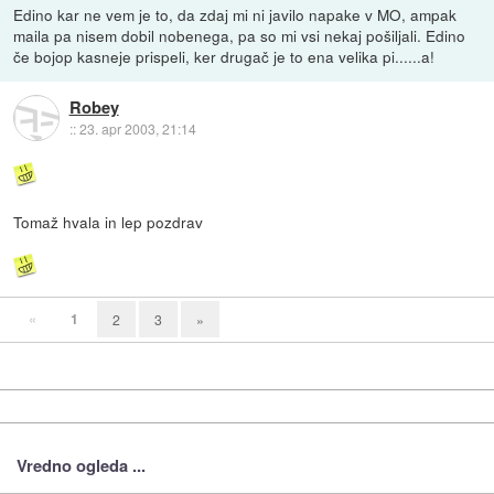
Edino kar ne vem je to, da zdaj mi ni javilo napake v MO, ampak
maila pa nisem dobil nobenega, pa so mi vsi nekaj pošiljali. Edino
če bojop kasneje prispeli, ker drugač je to ena velika pi......a!
Robey
::
23. apr 2003, 21:14
Tomaž hvala in lep pozdrav
«
1
2
3
»
Vredno ogleda ...