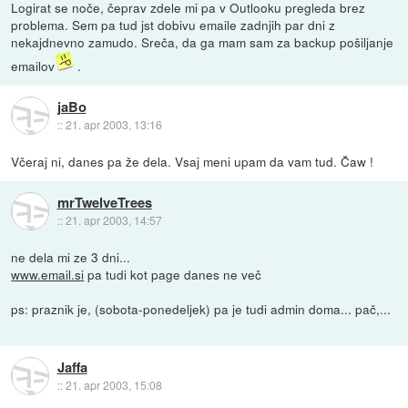
Logirat se noče, čeprav zdele mi pa v Outlooku pregleda brez
problema. Sem pa tud jst dobivu emaile zadnjih par dni z
nekajdnevno zamudo. Sreča, da ga mam sam za backup pošiljanje
emailov
.
jaBo
::
21. apr 2003, 13:16
Včeraj ni, danes pa že dela. Vsaj meni upam da vam tud. Čaw !
mrTwelveTrees
::
21. apr 2003, 14:57
ne dela mi ze 3 dni...
www.email.si
pa tudi kot page danes ne več
ps: praznik je, (sobota-ponedeljek) pa je tudi admin doma... pač,...
Jaffa
::
21. apr 2003, 15:08