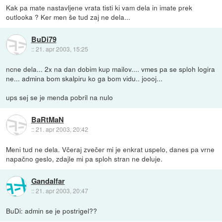
Kak pa mate nastavljene vrata tisti ki vam dela in imate prek
outlooka ? Ker men še tud zaj ne dela...
BuDi79
::
21. apr 2003, 15:25
ncne dela... 2x na dan dobim kup mailov.... vmes pa se sploh logira
ne... admina bom skalpiru ko ga bom vidu.. joooj...
ups sej se je menda pobril na nulo
BaRtMaN
::
21. apr 2003, 20:42
Meni tud ne dela. Včeraj zvečer mi je enkrat uspelo, danes pa vrne
napačno geslo, zdajle mi pa sploh stran ne deluje.
Gandalfar
::
21. apr 2003, 20:47
BuDi: admin se je postrigel??