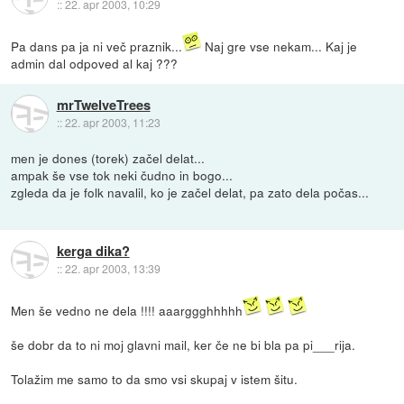
::
22. apr 2003, 10:29
Pa dans pa ja ni več praznik...
Naj gre vse nekam... Kaj je
admin dal odpoved al kaj ???
mrTwelveTrees
::
22. apr 2003, 11:23
men je dones (torek) začel delat...
ampak še vse tok neki čudno in bogo...
zgleda da je folk navalil, ko je začel delat, pa zato dela počas...
kerga dika?
::
22. apr 2003, 13:39
Men še vedno ne dela !!!! aaarggghhhhh
še dobr da to ni moj glavni mail, ker če ne bi bla pa pi___rija.
Tolažim me samo to da smo vsi skupaj v istem šitu.