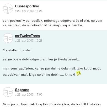
Cuoresportivo
::
23. apr 2003, 16:26
sem poskusil v ponedeljek. nobenega odgovora še ni bilo. ne vem
kaj se grejo, da niti obrazložit ne znajo, kaj je narobe.
mrTwelveTrees
::
23. apr 2003, 16:28
Gandalfar: in ostali
sej ne boste dobil odgovora... ker je škoda besed...
matr sem razp*zden, ker ze par dni ne dela mail, tako kot bi mogu
pa dobivam mail, ki ga sploh ne dobim,... kr neki
Soprano
::
23. apr 2003, 17:00
Ni mi jasno, kako nekdo sploh pride do ideje, da bo FREE storitev