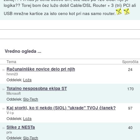
logika?? Torej bom čez lužo dobil Cable/DSL Router + 3 (tri) PCI ali
USB mrežne kartice za isto ceno kot pri nas samo router.
Vredno ogleda ...
Tema
Sporočila
»
Računalniške novice delo pri njih
24
hmm23
Oddelek:
Loža
»
Totalno nesposobna ekipa ST
170
Microsoft
Oddelek:
Slo-Tech
»
Kaj storiti, ko ti nekdo (SiOL) "ukrade" TVOJ članek?
97
V-i-p
Oddelek:
Loža
»
Slike z NESTa
40
prix
Oddelek:
Slo-Tech