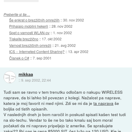
Preberite si še…
Še enkrat o brezžičnih omrežjih
::
30. nov 2002
Prihajajo mobilni hekerji
::
28. nov 2002
Spet o varnosti WLAN-ov
::
1. nov 2002
Tiskajte brezžično
::
17. okt 2002
Varnost brezžičnih omrežij
::
21. avg 2002
ICS -- Interneted Content Sharing?
::
13. apr 2002
Članek o C#
::
7. sep 2001
mikkaa
::
9. sep 2002, 22:44
Tudi sam se ravno v tem trenutku odločam o nakupu WIRELESS
naprave, da bi lahko bil povezan z kolegi. Nažalost pa naprave,
katera je moj favorit ni med njimi. Zdi se mi da je
ta naprava
še
boljša od tistih opisanih.
V naslednjih dneh jo bom naročil in poskusil spisati kašen test tudi
na slo-techu. Vendar to še ne bo tako kmalu saj bom moral
počakati da mi napravo pripeljejo iz amerike. Se sprašujete
zakaj?? Pri nas je cena 85000 SIT, čez lužo pa 120 USD. Kje je