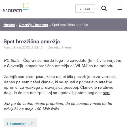
☰
Novice
»
Omrežja / internet
»
Spet brezžična omrežja
Spet brezžična omrežja
Tomi
::
9. sep 2002
ob 22:13
Omrežja / internet
- Čeprav se morda tega ne zavedate (hm, živite verjetno
PC Stats
v Sloveniji), ampak brežična omrežja ali WLANi so na pohodu.
Zadnjič sem sicer pisal, kako naj bi bilo poskrbljeno za varnost,
danes pa sem našel
članek
, ki se spusti v primerjavo mrežne
opreme, za vsakega proizvajalca posebej. Članek je relativno
dolg, in če ste nestrpni, kaj so ugotovili, potem poglejte
sem
.
Jaz pa še vedno nisem prepričan, da se sosedov mulc ne bo
priključil na mojo 100 Mbit linijo..
1 komentar