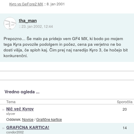
Kyro vs GeFore2 MX
::
8. jan 2001
tha_man
::
23. jan 2002, 12:44
Prepozno... Še malo pa pridejo vem GF4 MX, ki bodo po mojem
tega Kyra povozile podolgem in počez, cena pa verjetno ne bo
dosti višja, če sploh kaj. Čim prej naj naredijo Kyro 3, če hočejo bit
konkurenčni.
Vredno ogleda ...
Tema
Sporočila
»
Nič več Kyrov
20
slycer
Oddelek:
Novice
/
Grafične kartice
»
GRAFIČNA KARTICA!
14
condor2002