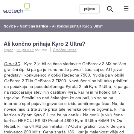
☰
Novice
»
Grafične kartice
»
Ali končno prihaja Kyro 2 Ultra?
Ali končno prihaja Kyro 2 Ultra?
slycer
::
22. jan 2002
ob 21:31
Grafične kartice
- Kyro 2 je bil za časa vladavine GeForcev 2 MX odličen
Guru 3D
grafični čip, ki pa ga je trenutno že povozil čas, saj so ATI-jevci
predstavili konkurenco v obliki Radeona 7500, Nvidia pa v obliki
GeForca 2 Ti in GeForca 3 Ti200. Navdušenci so bili tako prisiljeni,
da počakajo na posodobljenega Kyrota 2, ali Kyro 2 Ultra, ki pa ga,
na razočaranje številnih častilcev Kyra, kar ni in ni hotelo biti v
trgovine. Številni so nad čakanjem že obupali, ko so se na
internetu spet pojavile govorice o izidu pohitrenega čipa. No, da
novice niso iz trte zvite priča
tale
nemška on-line trgovina, ki ima
kartice s čipom Kyro 2 Ultra že na ceniku. Na cenik je vključena
kartica HERCULES 3D Prophet 4800 Kyro II Ultra 64MB TV-Out
Retail, ki ima 64 MB pomnilnika, TV-Out in grafični čip, ki deluje s
frekvenco 200 MHz. Cena znaša 136 , kar je malenkost višje od