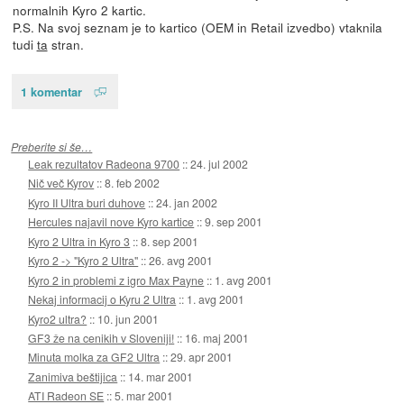
normalnih Kyro 2 kartic.
P.S. Na svoj seznam je to kartico (OEM in Retail izvedbo) vtaknila
tudi
ta
stran.
1 komentar
Preberite si še…
Leak rezultatov Radeona 9700
::
24. jul 2002
Nič več Kyrov
::
8. feb 2002
Kyro II Ultra buri duhove
::
24. jan 2002
Hercules najavil nove Kyro kartice
::
9. sep 2001
Kyro 2 Ultra in Kyro 3
::
8. sep 2001
Kyro 2 -> "Kyro 2 Ultra"
::
26. avg 2001
Kyro 2 in problemi z igro Max Payne
::
1. avg 2001
Nekaj informacij o Kyru 2 Ultra
::
1. avg 2001
Kyro2 ultra?
::
10. jun 2001
GF3 že na cenikih v Sloveniji!
::
16. maj 2001
Minuta molka za GF2 Ultra
::
29. apr 2001
Zanimiva beštijica
::
14. mar 2001
ATI Radeon SE
::
5. mar 2001