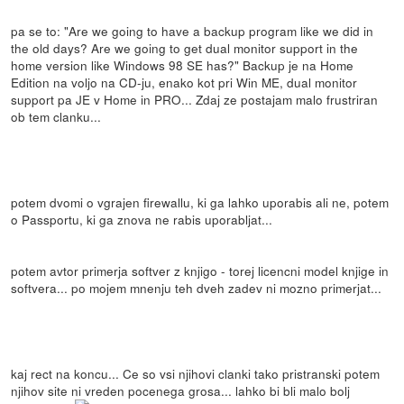
pa se to: "Are we going to have a backup program like we did in
the old days? Are we going to get dual monitor support in the
home version like Windows 98 SE has?" Backup je na Home
Edition na voljo na CD-ju, enako kot pri Win ME, dual monitor
support pa JE v Home in PRO... Zdaj ze postajam malo frustriran
ob tem clanku...
potem dvomi o vgrajen firewallu, ki ga lahko uporabis ali ne, potem
o Passportu, ki ga znova ne rabis uporabljat...
potem avtor primerja softver z knjigo - torej licencni model knjige in
softvera... po mojem mnenju teh dveh zadev ni mozno primerjat...
kaj rect na koncu... Ce so vsi njihovi clanki tako pristranski potem
njihov site ni vreden pocenega grosa... lahko bi bli malo bolj