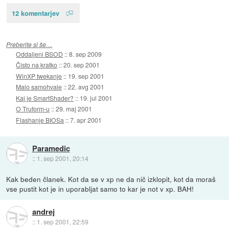
12 komentarjev
Preberite si še…
Oddaljeni BSOD
::
8. sep 2009
Čisto na kratko
::
20. sep 2001
WinXP twekanje
::
19. sep 2001
Malo samohvale
::
22. avg 2001
Kaj je SmartShader?
::
19. jul 2001
O Truform-u
::
29. maj 2001
Flashanje BIOSa
::
7. apr 2001
Paramedic
::
1. sep 2001, 20:14
Kak beden članek. Kot da se v xp ne da nič izklopit, kot da moraš
vse pustit kot je in uporabljat samo to kar je not v xp. BAH!
andrej
::
1. sep 2001, 22:59