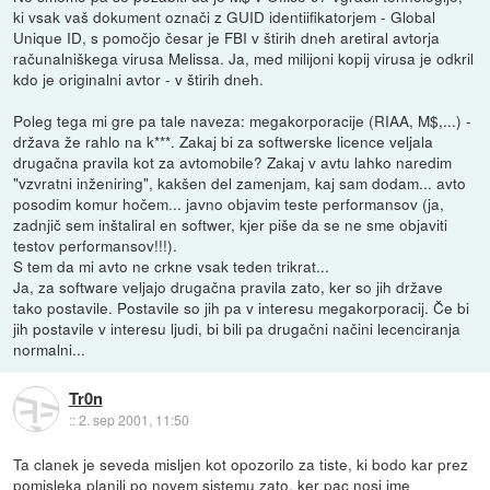
ki vsak vaš dokument označi z GUID identiifikatorjem - Global
Unique ID, s pomočjo česar je FBI v štirih dneh aretiral avtorja
računalniškega virusa Melissa. Ja, med milijoni kopij virusa je odkril
kdo je originalni avtor - v štirih dneh.
Poleg tega mi gre pa tale naveza: megakorporacije (RIAA, M$,...) -
država že rahlo na k***. Zakaj bi za softwerske licence veljala
drugačna pravila kot za avtomobile? Zakaj v avtu lahko naredim
"vzvratni inženiring", kakšen del zamenjam, kaj sam dodam... avto
posodim komur hočem... javno objavim teste performansov (ja,
zadnjič sem inštaliral en softwer, kjer piše da se ne sme objaviti
testov performansov!!!).
S tem da mi avto ne crkne vsak teden trikrat...
Ja, za software veljajo drugačna pravila zato, ker so jih države
tako postavile. Postavile so jih pa v interesu megakorporacij. Če bi
jih postavile v interesu ljudi, bi bili pa drugačni načini lecenciranja
normalni...
Tr0n
::
2. sep 2001, 11:50
Ta clanek je seveda misljen kot opozorilo za tiste, ki bodo kar prez
pomisleka planili po novem sistemu zato, ker pac nosi ime