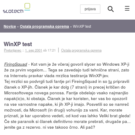
☰
Novice
»
Ostala programska oprema
»
WinXP test
WinXP test
Pretorijanec
::
1. sep 2001
ob 17:21
Ostala programska oprema
- Kot vam je že včeraj govoril slycer so Windows XP-ji
FiringSquad
že za prvim vogalom... Tega se zavedajo tudi tehnične strani, zato
na Internetu pravkar vlada mrzlica testiranja WinXP-jev.
Tej mrzlici so podvrgli tudi fantje pri FireingSquad in so
tu
pripravili
članek o XP-jih. Članek je kar dolg (7 strani) in precej kritičen do
Microsoftovega novega ponosa. Fantje obdelajo vsako najmanjšo
napak(ic)o, ki obstaja. Članek je kar koristen, ker vas bo opozoril
na vse varnostne napake, ki jih XP-ji imajo. Posvetili so se namreč
možnosti, da Microsoft (in drugi) vohunijo za vami. Kar, morate
priznati, je kar uporabno vedeti, od kod vas lahko Veliki brat gleda!
Če ste paranoik si članek definitivno morate prebrati, drugače pa...
jemite ga z rezervo. ni vse takooo črno. Ali pač?