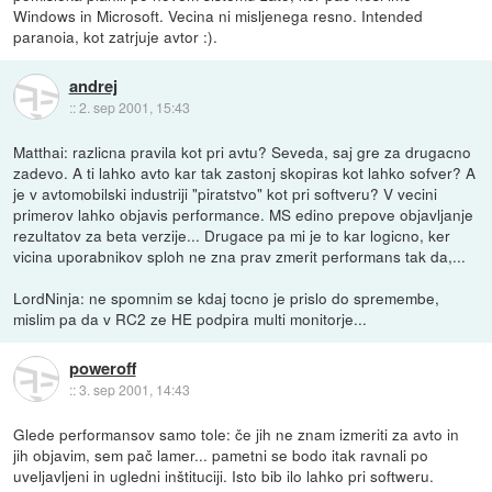
Windows in Microsoft. Vecina ni misljenega resno. Intended
paranoia, kot zatrjuje avtor :).
andrej
::
2. sep 2001, 15:43
Matthai: razlicna pravila kot pri avtu? Seveda, saj gre za drugacno
zadevo. A ti lahko avto kar tak zastonj skopiras kot lahko sofver? A
je v avtomobilski industriji "piratstvo" kot pri softveru? V vecini
primerov lahko objavis performance. MS edino prepove objavljanje
rezultatov za beta verzije... Drugace pa mi je to kar logicno, ker
vicina uporabnikov sploh ne zna prav zmerit performans tak da,...
LordNinja: ne spomnim se kdaj tocno je prislo do spremembe,
mislim pa da v RC2 ze HE podpira multi monitorje...
poweroff
::
3. sep 2001, 14:43
Glede performansov samo tole: če jih ne znam izmeriti za avto in
jih objavim, sem pač lamer... pametni se bodo itak ravnali po
uveljavljeni in ugledni inštituciji. Isto bib ilo lahko pri softweru.