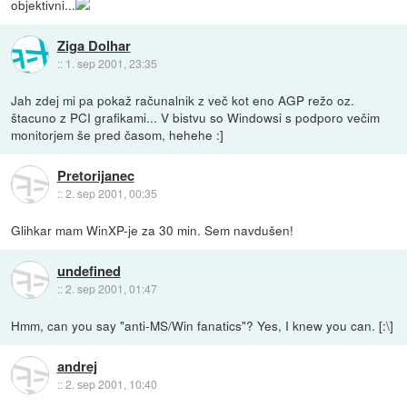
objektivni...
Ziga Dolhar
::
1. sep 2001, 23:35
Jah zdej mi pa pokaž računalnik z več kot eno AGP režo oz.
štacuno z PCI grafikami... V bistvu so Windowsi s podporo večim
monitorjem še pred časom, hehehe :]
Pretorijanec
::
2. sep 2001, 00:35
Glihkar mam WinXP-je za 30 min. Sem navdušen!
undefined
::
2. sep 2001, 01:47
Hmm, can you say "anti-MS/Win fanatics"? Yes, I knew you can. [:\]
andrej
::
2. sep 2001, 10:40