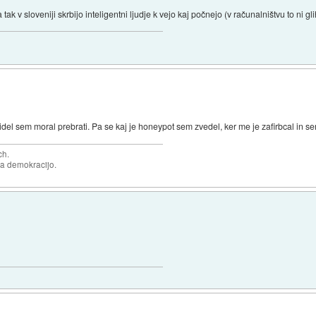
 tak v sloveniji skrbijo inteligentni ljudje k vejo kaj počnejo (v računalništvu to ni gl
del sem moral prebrati. Pa se kaj je honeypot sem zvedel, ker me je zafirbcal in se
ch.
za demokracijo.