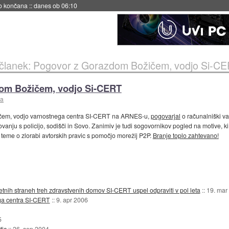
s ob 06:09
članek: Pogovor z Gorazdom Božičem, vodjo Si-C
dom Božičem, vodjo Si-CERT
na
čem, vodjo varnostnega centra SI-CERT na ARNES-u,
pogovarjal
o računalniški var
vanju s policijo, sodišči in Sovo. Zanimiv je tudi sogovornikov pogled na motive, 
 teme o zlorabi avtorskih pravic s pomočjo morežij P2P.
Branje toplo zahtevano!
etnih straneh treh zdravstvenih domov SI-CERT uspel odpraviti v pol leta
::
19. mar
ga centra SI-CERT
::
9. apr 2006
5
tic
::
26. sep 2004