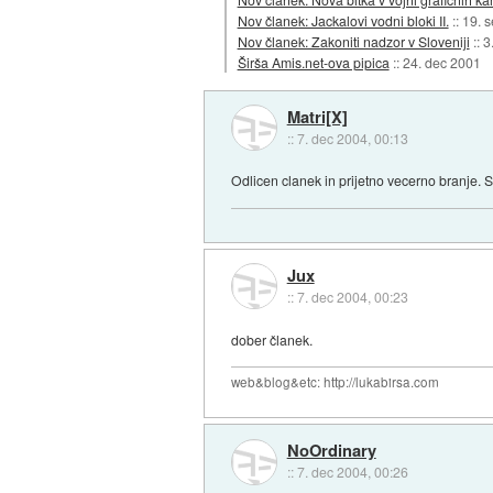
Nov članek: Jackalovi vodni bloki II.
::
19. 
Nov članek: Zakoniti nadzor v Sloveniji
::
3
Širša Amis.net-ova pipica
::
24. dec 2001
Matri[X]
::
7. dec 2004, 00:13
Odlicen clanek in prijetno vecerno branje. 
Jux
::
7. dec 2004, 00:23
dober članek.
web&blog&etc: http://lukabirsa.com
NoOrdinary
::
7. dec 2004, 00:26