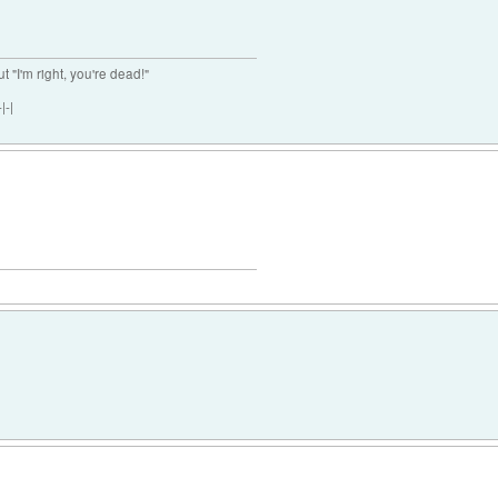
ut "I'm right, you're dead!"
|-|