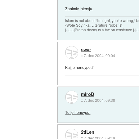
Zanimiv intervju.
Islam is not about "I'm right, you're wrong," b
-Wole Soyinka, Literature Nobelist
|-|-|-|-|Proton decay is a tax on existence.|-|-|-
swar
::
7. dec 2004, 09:04
Kaj je honeypot?
miroB
::
7. dec 2004, 09:38
To je honeypot
2tiLen
::
7. dec 2004, 09:49