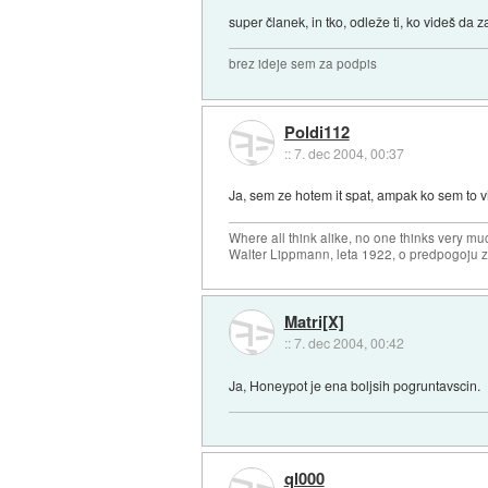
super članek, in tko, odleže ti, ko videš da za
brez ideje sem za podpis
Poldi112
::
7. dec 2004, 00:37
Ja, sem ze hotem it spat, ampak ko sem to vi
Where all think alike, no one thinks very mu
Walter Lippmann, leta 1922, o predpogoju 
Matri[X]
::
7. dec 2004, 00:42
Ja, Honeypot je ena boljsih pogruntavscin.
ql000