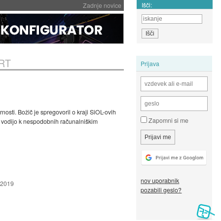
Išči:
Zadnje novice
ERT
Prijava
nosti. Božič je spregovoril o kraji SiOL-ovih
Zapomni si me
ki vodijo k nespodobnih računalniškim
nov uporabnik
 2019
pozabili geslo?