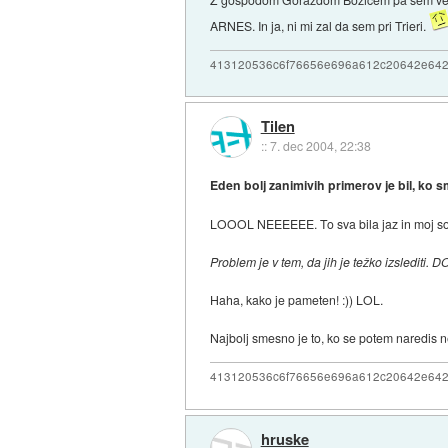
ARNES. In ja, ni mi zal da sem pri Trieri.
413120536c6f76656e696a612c20642e64
Tilen
::
7. dec 2004, 22:38
Eden bolj zanimivih primerov je bil, ko s
LOOOL NEEEEEE. To sva bila jaz in moj sose
Problem je v tem, da jih je težko izslediti. 
Haha, kako je pameten! :)) LOL.
Najbolj smesno je to, ko se potem naredis n
413120536c6f76656e696a612c20642e64
hruske