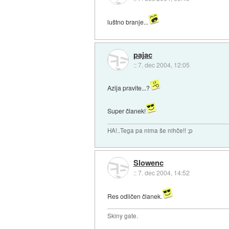
luštno branje...
pajac
::
7. dec 2004, 12:05
Azija pravite...?
Super članek!
HA!..Tega pa nima še nihče!! ;p
Slowenc
::
7. dec 2004, 14:52
Res odličen članek.
Skiny gate.