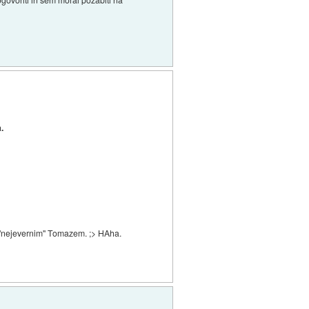
.
vo "nejevernim" Tomazem. ;> HAha.