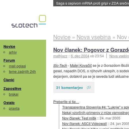
BMW v vozilih začel predvajati reklame
::
dane
Novice
»
Nova vsebina
»
Nov 
Novice
Nov članek: Pogovor z Goraz
arhiv
mathjazz
::
6. dec 2004
ob 23:54
Nova vsebi
Forum
Slo-Tech
-
Matej Kovačič
se je z Gorazdom Boži
mali oglasi
gesel, napadih DOS, o njihovih ukrepih, o sodelo
teme zadnjih 24h
dejanjem, dotaknil pa se je seveda tudi aktualne
Članki
31 komentarjev
Zaposlitve
brskaj
Preberite si še…
Ostalo
Transparentna Slovenija #4: "Luknje" v spl
pravila
Nekaj vzorčnih primerov z mize varnostne
Nov članek: Test mišk
::
24. mar 2005
Nov članek: ASCII Videowall
::
24. jan 200
Nov članek: Nova bitka v vojni grafičnih kar