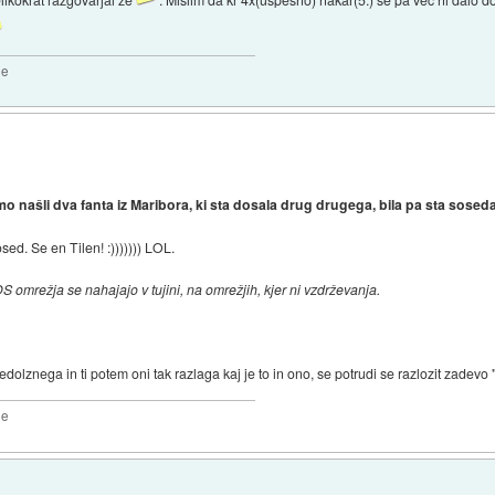
2e
mo našli dva fanta iz Maribora, ki sta dosala drug drugega, bila pa sta soseda
d. Se en Tilen! :))))))) LOL.
DOS omrežja se nahajajo v tujini, na omrežjih, kjer ni vzdrževanja.
edolznega in ti potem oni tak razlaga kaj je to in ono, se potrudi se razlozit zade
2e