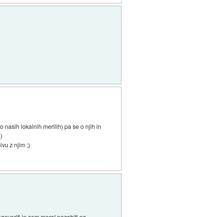
nasih lokalnih merilih) pa se o njih in
.)
ivu z njim ;)
ogovoriti in sem moral pozabiti na