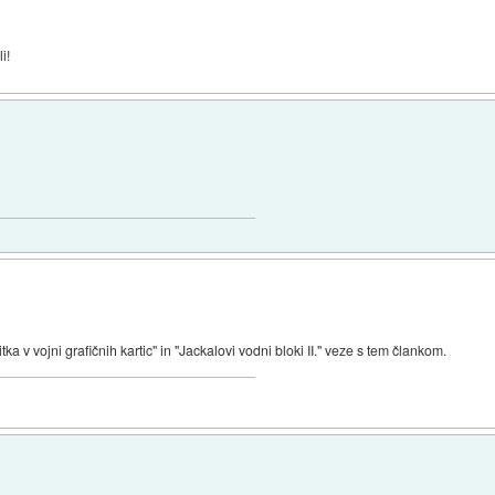
i!
a v vojni grafičnih kartic" in "Jackalovi vodni bloki II." veze s tem člankom.