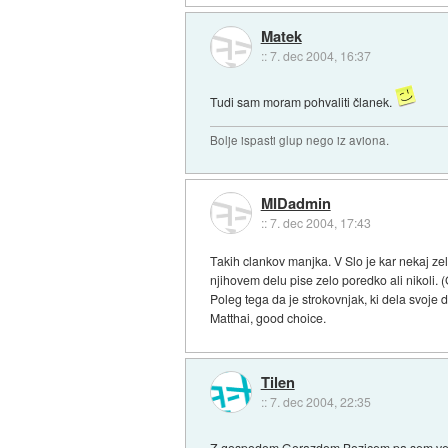
Matek
::
7. dec 2004, 16:37
Tudi sam moram pohvaliti članek.
Bolje ispasti glup nego iz aviona.
MIDadmin
::
7. dec 2004, 17:43
Takih clankov manjka. V Slo je kar nekaj zel
njihovem delu pise zelo poredko ali nikoli. 
Poleg tega da je strokovnjak, ki dela svoje d
Matthai, good choice.
Tilen
::
7. dec 2004, 22:35
Z gospodom Gorazdom Bozicem pa sem veli