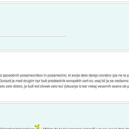
o sposobnih posameznikov in posameznic, ki svoje delo delajo izvrstno (pa ne le po 
(Gorazd je med drugim npr tudi predsednik evropskih cert-ov, vsaj bil je se nedavno
elo zelo dobro, je tudi kot clovek zelo kul (izkusnje iz kar nekaj vecernih seans ob p
kokrat razgovarjal ze
. Mislim da kr 4x(uspesno) nakar(5.) se pa vec ni dalo d