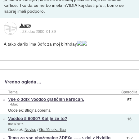
kartice. Tko da če ne bo imela nVIDIA kaj dosti proti, bomo še
naprej imeli podporo.
Justy
::
23. dec 2000, 01:39
A tako darilo ima 3dfx za moj birthday
Vredno ogleda ...
Tema
Sporočila
»
Vse o 3dfx Voodoo grafičnih karticah.
57
T-Majo
Oddelek:
Strojna oprema
»
Voodoo 5 6000? Kaj je že to?
16
monster-x
Oddelek:
Novice
/
Grafične kartice
»
Tema za vse oboževalce 3DFXa -----> dol z Nvidijo
137