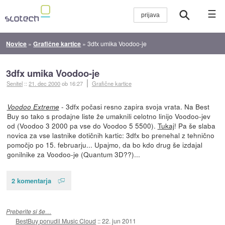
☰
Novice
»
Grafične kartice
»
3dfx umika Voodoo-je
3dfx umika Voodoo-je
Senitel
::
21. dec 2000
ob 16:27
Grafične kartice
- 3dfx počasi resno zapira svoja vrata. Na Best
Voodoo Extreme
Buy so tako s prodajne liste že umaknili celotno linijo Voodoo-jev
od (Voodoo 3 2000 pa vse do Voodoo 5 5500).
Tukaj
! Pa še slaba
novica za vse lastnike dotičnih kartic: 3dfx bo prenehal z tehnično
pomočjo po 15. februarju... Upajmo, da bo kdo drug še izdajal
gonilnike za Voodoo-je (Quantum 3D??)...
2 komentarja
Preberite si še…
BestBuy ponudil Music Cloud
::
22. jun 2011