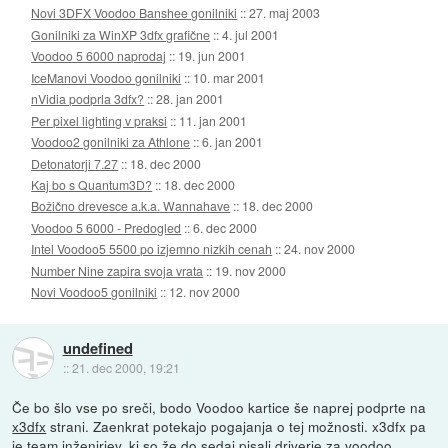
Novi 3DFX Voodoo Banshee gonilniki
::
27. maj 2003
Gonilniki za WinXP 3dfx grafične
::
4. jul 2001
Voodoo 5 6000 naprodaj
::
19. jun 2001
IceManovi Voodoo gonilniki
::
10. mar 2001
nVidia podprla 3dfx?
::
28. jan 2001
Per pixel lighting v praksi
::
11. jan 2001
Voodoo2 gonilniki za Athlone
::
6. jan 2001
Detonatorji 7.27
::
18. dec 2000
Kaj bo s Quantum3D?
::
18. dec 2000
Božično drevesce a.k.a. Wannahave
::
18. dec 2000
Voodoo 5 6000 - Predogled
::
6. dec 2000
Intel Voodoo5 5500 po izjemno nizkih cenah
::
24. nov 2000
Number Nine zapira svoja vrata
::
19. nov 2000
Novi Voodoo5 gonilniki
::
12. nov 2000
undefined
::
21. dec 2000, 19:21
Če bo šlo vse po sreči, bodo Voodoo kartice še naprej podprte na
x3dfx
strani. Zaenkrat potekajo pogajanja o tej možnosti. x3dfx pa
je team inženirjev, ki so že do sedaj pisali driverje za voodoo