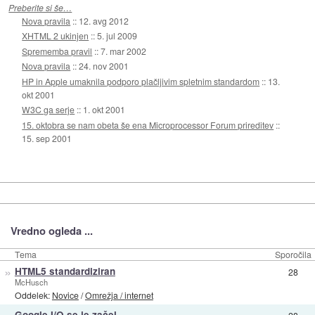
Preberite si še…
Nova pravila
::
12. avg 2012
XHTML 2 ukinjen
::
5. jul 2009
Sprememba pravil
::
7. mar 2002
Nova pravila
::
24. nov 2001
HP in Apple umaknila podporo plačljivim spletnim standardom
::
13.
okt 2001
W3C ga serje
::
1. okt 2001
15. oktobra se nam obeta še ena Microprocessor Forum prireditev
::
15. sep 2001
Vredno ogleda ...
Tema
Sporočila
»
HTML5 standardiziran
28
McHusch
Oddelek:
Novice
/
Omrežja / internet
»
Google I/O se je začel