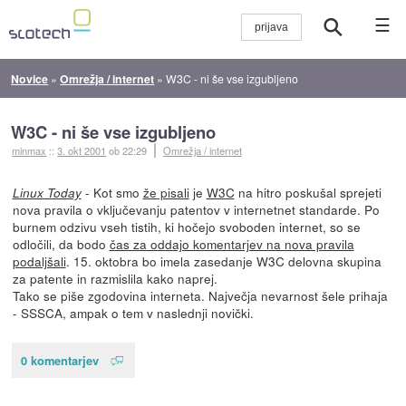
☰
Novice
»
Omrežja / internet
»
W3C - ni še vse izgubljeno
W3C - ni še vse izgubljeno
minmax
::
3. okt 2001
ob 22:29
Omrežja / internet
- Kot smo
že pisali
je
W3C
na hitro poskušal sprejeti
Linux Today
nova pravila o vključevanju patentov v internetnet standarde. Po
burnem odzivu vseh tistih, ki hočejo svoboden internet, so se
odločili, da bodo
čas za oddajo komentarjev na nova pravila
podaljšali
. 15. oktobra bo imela zasedanje W3C delovna skupina
za patente in razmislila kako naprej.
Tako se piše zgodovina interneta. Največja nevarnost šele prihaja
- SSSCA, ampak o tem v naslednji novički.
0 komentarjev