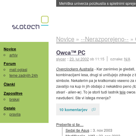
Mehiška univerza poizkusila s spletnimi sprejem
Novice
»
--Nerazporejeno--
»
Novice
Owca™ PC
arhiv
slycer
::
23. jul 2002
ob 11:15
oznake:
N/A
Forum
Overclockers Australia
- Kar zanimivo je gledati,
mali oglasi
kombinacijami lesa, drugi si uničujejo zdravje z 
teme zadnjih 24h
simbole. Nekaterim pa je kratkomalo vseeno za 
Članki
zavalijo na kup in jih obdajo z nekakšno peno
(t
stvari - alien-w)
. To je storil tudi lastnik
tele
owce.
Zaposlitve
navdušeni. Ste vi istega mnenja?
brskaj
Ostalo
10 komentarjev
pravila
Preberite si še…
Sedaj še Asus
::
3. nov 2003
Modifikacija - kič?
::
22. sep 2002