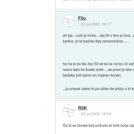
Filo
::
23. jul 2002, 18:17
ah kje....notr je mrzlo....sej lih v tem je for
kartice, je ta toplota itaq zanemarljiva.......
he he to bo tko čez 50 let ko se ne bo nč 
resno tako bo boste videl.....se pravi je tal
bedaka loči samo en majhen korak)
...ja ampak zdele bi pa lahko še prbiju v tri k
R0K
::
23. jul 2002, 18:34
Če bi se človek bolj potrudo bi lohk bolje iz