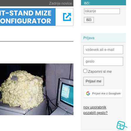
Išči:
Zadnje novice
Prijava
Zapomni si me
nov uporabnik
pozabili geslo?