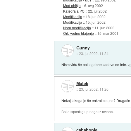
Mod ohišja
::
6. avg 2002
Katedrala PC
::
22. jul 2002
Modifikacija
::
18. jun 2002
Modifikacija
::
15. jun 2002
Nora modifikacija
::
11. jun 2002
Orb vodno hlajenje
::
15. mar 2001
Gunny
::
23. jul 2002, 11:24
Nism vidu še bolj ogabne zadeve od tele. zgl
Matek
::
23. jul 2002, 11:26
Nekaj takega je še enkrat blo, ne? Drugače 
Bolje ispasti glup nego iz aviona.
cahahopie