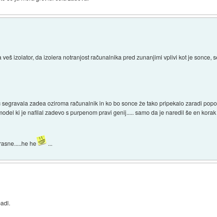
a...a veš izolator, da izolera notranjost računalnika pred zunanjimi vplivi kot je sonce, 
več segravala zadea oziroma računalnik in ko bo sonce že tako pripekalo zaradi po
e model ki je nafilal zadevo s purpenom pravi genij..... samo da je naredil še en korak
rasne.....he he
...
padl.