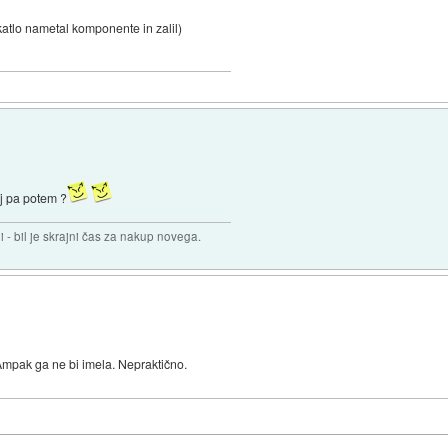
katlo nametal komponente in zalil)
aj pa potem ?
i - bil je skrajni čas za nakup novega.
mpak ga ne bi imela. Nepraktično.