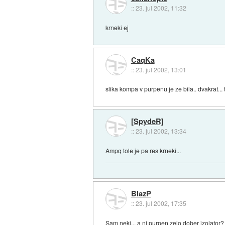
::
23. jul 2002, 11:32
krneki ej
CaqKa
::
23. jul 2002, 13:01
slika kompa v purpenu je ze bila.. dvakrat... ta
[SpydeR]
::
23. jul 2002, 13:34
Ampq tole je pa res krneki...
BlazP
::
23. jul 2002, 17:35
Sam neki... a ni purpen zelo dober izolator? 