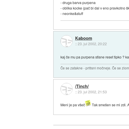
- druga barva purpena
- oblika kocke (pač bi dal v eno pravkotno š
- neonke&stuff
Kaboom
::
23. jul 2002, 20:22
kaj če mu pa purpena stisne reset tipko ? k
Če se zatakne - pritisni močneje. Če se zlom
/Tinch/
::
23. jul 2002, 21:53
Meni je pa všeč
Tak smešen se mi zdi. A