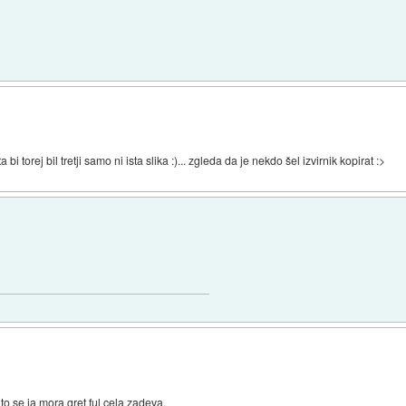
 bi torej bil tretji samo ni ista slika :)... zgleda da je nekdo šel izvirnik kopirat :>
to se ja mora gret ful cela zadeva.