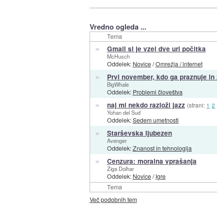
Vredno ogleda ...
Tema
»
Gmail si je vzel dve uri počitka
McHusch
Oddelek:
Novice
/
Omrežja / internet
»
Prvi november, kdo ga praznuje in
BigWhale
Oddelek:
Problemi človeštva
»
naj mi nekdo razloži jazz
(strani:
1
2
Yohan del Sud
Oddelek:
Sedem umetnosti
»
Starševska ljubezen
Avenger
Oddelek:
Znanost in tehnologija
»
Cenzura: moralna vprašanja
Ziga Dolhar
Oddelek:
Novice
/
Igre
Tema
Več podobnih tem