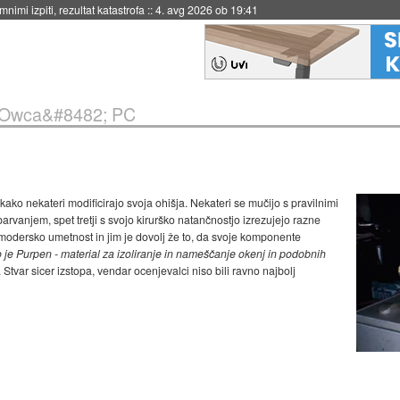
nimi izpiti, rezultat katastrofa
::
4. avg 2026 ob 19:41
Owca&#8482; PC
 kako nekateri modificirajo svoja ohišja. Nekateri se mučijo s pravilnimi
barvanjem, spet tretji s svojo kirurško natančnostjo izrezujejo razne
modersko umetnost in jim je dovolj že to, da svoje komponente
o je Purpen - material za izoliranje in nameščanje okenj in podobnih
 Stvar sicer izstopa, vendar ocenjevalci niso bili ravno najbolj