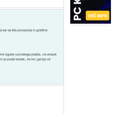
sej kar se tiče procesorja in grafične
polne izgube ozonskega plašča...ne ampak
 in je postal bedak...he he ( genija od