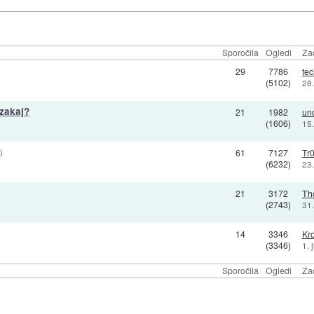
Sporočila
Ogledi
Zad
29
7786
tec
(5102)
28.
 zakaj?
21
1982
un
(1606)
15
)
61
7127
Tr
(6232)
23
21
3172
Th
(2743)
31
14
3346
Kro
(3346)
1. 
Sporočila
Ogledi
Zad