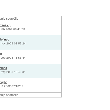
nje sporočilo
hfreak :)
 feb 2009 08:41:53
defined
. nov 2003 09:55:24
0n
. sep 2003 11:56:44
omas
. avg 2003 13:48:31
fojed
jun 2002 07:13:59
nje sporočilo