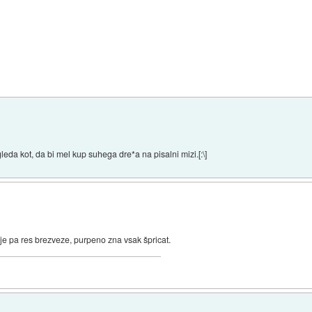
eda kot, da bi mel kup suhega dre*a na pisalni mizi.[:\]
je pa res brezveze, purpeno zna vsak špricat.