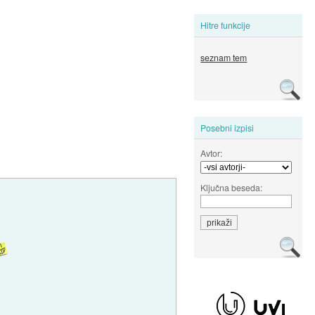
Hitre funkcije
seznam tem
Posebni izpisi
Avtor:
Ključna beseda: