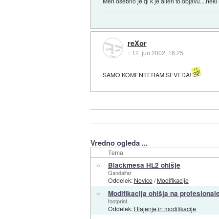
Men osebno je ql k je alien to objavu....ne
reXor
::
12. jun 2002, 16:25
SAMO KOMENTERAM SEVEDA!
Vredno ogleda ...
Tema
»
Blackmesa HL2 ohišje
Gandalfar
Oddelek:
Novice
/
Modifikacije
»
Modifikacija ohišja na profesional
footprint
Oddelek:
Hlajenje in modifikacije