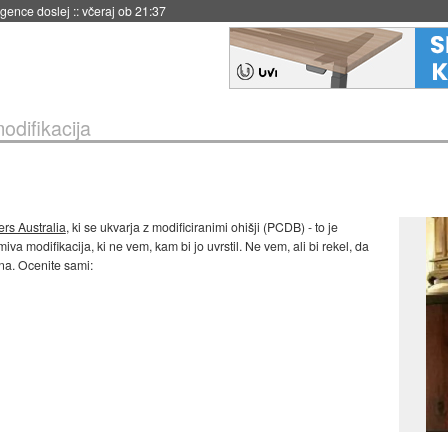
 umetne inteligence
::
včeraj ob 21:23
odifikacija
rs Australia
, ki se ukvarja z modificiranimi ohišji (PCDB) - to je
miva modifikacija, ki ne vem, kam bi jo uvrstil. Ne vem, ali bi rekel, da
ana. Ocenite sami: