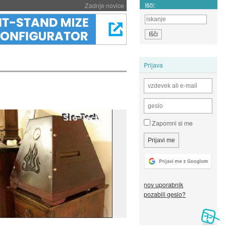
Išči:
Zadnje novice
Prijava
Zapomni si me
nov uporabnik
pozabili geslo?