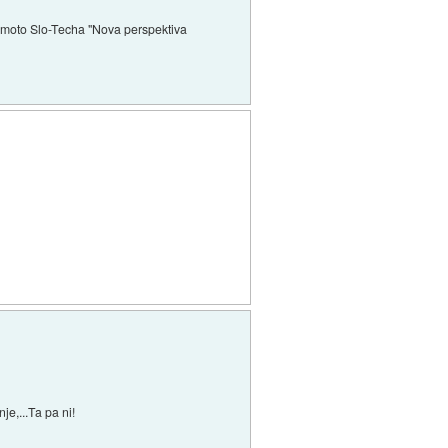
ste moto Slo-Techa "Nova perspektiva
je,...Ta pa ni!