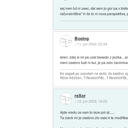
sej men tut ni usec, dal sem jo gor pa v bist
računalništva" in če to ni nova perspektiva,
Boeing
::
11. jun 2002, 22:34
alien: zdej si mi pa uzel besedo z jezika... 
meni osebno tudi ni kul, je pa zelo zanimiva
Ko segaš po zvezdah ne skrbi, če kakšno zgr
R50e AS355n, T-Rex600FBL, T-Rex500FBL, 
reXor
::
12. jun 2002, 16:23
Ajde vredu ce vam to leze pol ql......
Ta clank mi je osebno zlo vsec k te modifikaci