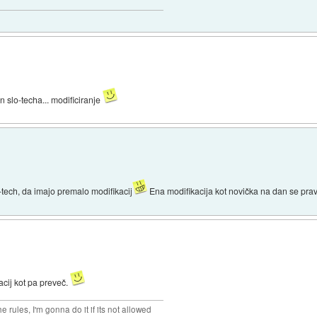
an slo-techa... modificiranje
o-tech, da imajo premalo modifikacij
Ena modifikacija kot novička na dan se prav
acij kot pa preveč.
rules, I'm gonna do it if its not allowed