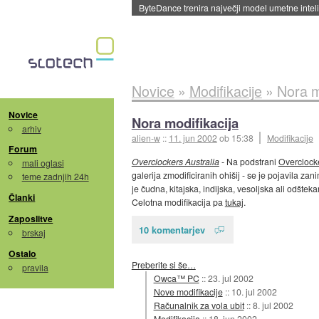
Spletne strani začele streči oglase za agente
Novice
»
Modifikacije
»
Nora m
Novice
Nora modifikacija
arhiv
alien-w
::
11. jun 2002
ob 15:38
Modifikacije
Forum
Overclockers Australia
- Na podstrani
Overclocke
mali oglasi
galerija zmodificiranih ohišij - se je pojavila zani
teme zadnjih 24h
je čudna, kitajska, indijska, vesoljska ali odštek
Članki
Celotna modifikacija pa
tukaj
.
Zaposlitve
10 komentarjev
brskaj
Ostalo
Preberite si še…
pravila
Owca™ PC
::
23. jul 2002
Nove modifikacije
::
10. jul 2002
Računalnik za vola ubit
::
8. jul 2002
Modifikacija
::
18. jun 2002