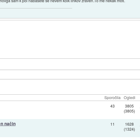
ki novga sam k pol nabasete se nevem kolk linkov zraven.To me nekak moti.
Sporočila
Ogledi
43
3805
(3805)
en način
11
1628
(1324)