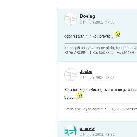
Boeing
::
11. jun 2002, 17:06
dobrih stvari ni nikoli preveč...
Ko segaš po zvezdah ne skrbi, če kakšno zgr
R50e AS355n, T-Rex600FBL, T-Rex500FBL, 
Jeebs
::
11. jun 2002, 18:06
Se pridružujem Boeing-ovem mnenju, ampak t
barve...
Press any key to continue... RESET. Didn't 
alien-w
::
11. jun 2002, 18:32