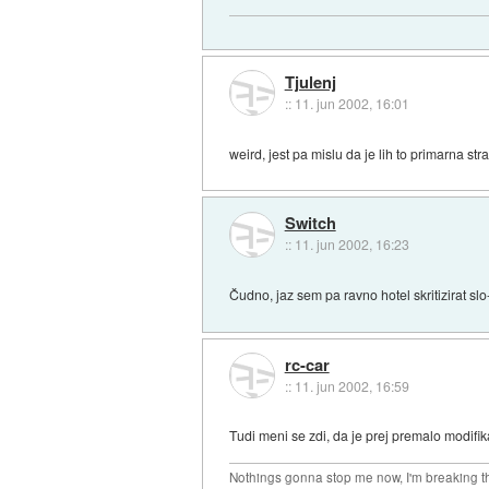
Tjulenj
::
11. jun 2002, 16:01
weird, jest pa mislu da je lih to primarna str
Switch
::
11. jun 2002, 16:23
Čudno, jaz sem pa ravno hotel skritizirat sl
rc-car
::
11. jun 2002, 16:59
Tudi meni se zdi, da je prej premalo modifik
Nothings gonna stop me now, I'm breaking the 