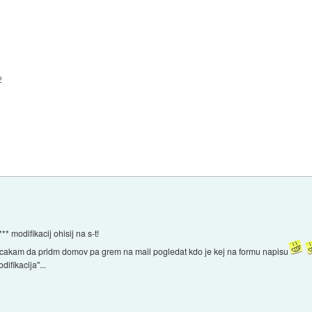
2
* modifikacij ohisij na s-t!
mi cakam da pridm domov pa grem na mail pogledat kdo je kej na formu napisu
ifikacija"...