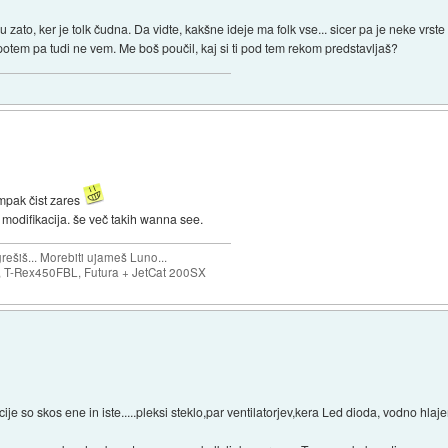
vu zato, ker je tolk čudna. Da vidte, kakšne ideje ma folk vse... sicer pa je neke vr
 potem pa tudi ne vem. Me boš poučil, kaj si ti pod tem rekom predstavljaš?
ampak čist zares
 modifikacija. še več takih wanna see.
ešiš... Morebiti ujameš Luno...
T-Rex450FBL, Futura + JetCat 200SX
je so skos ene in iste.....pleksi steklo,par ventilatorjev,kera Led dioda, vodno hlajen