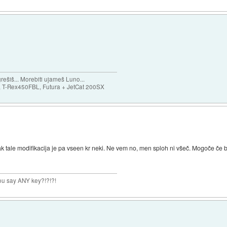
ešiš... Morebiti ujameš Luno...
T-Rex450FBL, Futura + JetCat 200SX
ale modifikacija je pa vseen kr neki. Ne vem no, men sploh ni všeč. Mogoče če bi
you say ANY key?!?!?!