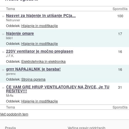
Tema
Sporočila
»
Nasvet za hlajenje in utišanje PCja...
100
Netrunner
Oddelek:
Hlajenje in modifikacije
»
hlajenje omare
17
bbb1
Oddelek:
Hlajenje in modifikacije
»
220V ventilator je močno preglasen
16
J.F.K.
Oddelek:
Elektrotehnika in elektronika
»
grrrr NAPAJALNIK je baraba!
16
gorenc
Oddelek:
Strojna oprema
»
ČE VAM GRE HRUP VENTILATORJEV NA ŽIVCE, Je TU
31
REŠITEV!!!
MrAs
Oddelek:
Hlajenje in modifikacije
Tema
Sporočila
Več podobnih tem
Pravila
Večina pravic pridržanih