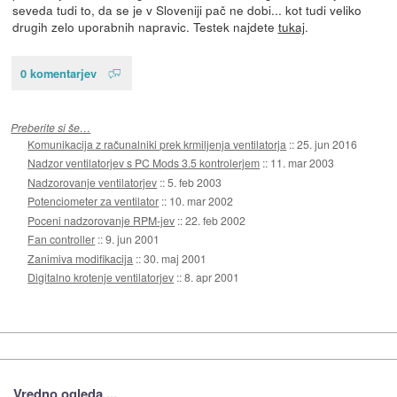
seveda tudi to, da se je v Sloveniji pač ne dobi... kot tudi veliko
drugih zelo uporabnih napravic. Testek najdete
tukaj
.
0 komentarjev
Preberite si še…
Komunikacija z računalniki prek krmiljenja ventilatorja
::
25. jun 2016
Nadzor ventilatorjev s PC Mods 3.5 kontrolerjem
::
11. mar 2003
Nadzorovanje ventilatorjev
::
5. feb 2003
Potenciometer za ventilator
::
10. mar 2002
Poceni nadzorovanje RPM-jev
::
22. feb 2002
Fan controller
::
9. jun 2001
Zanimiva modifikacija
::
30. maj 2001
Digitalno krotenje ventilatorjev
::
8. apr 2001
Vredno ogleda ...