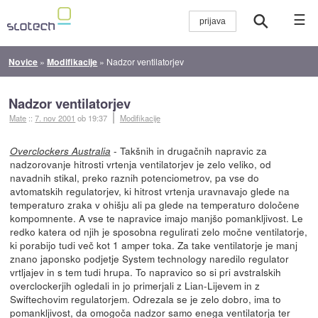
☰
Novice
»
Modifikacije
»
Nadzor ventilatorjev
Nadzor ventilatorjev
Mate
::
7. nov 2001
ob 19:37
Modifikacije
- Takšnih in drugačnih napravic za
Overclockers Australia
nadzorovanje hitrosti vrtenja ventilatorjev je zelo veliko, od
navadnih stikal, preko raznih potenciometrov, pa vse do
avtomatskih regulatorjev, ki hitrost vrtenja uravnavajo glede na
temperaturo zraka v ohišju ali pa glede na temperaturo določene
kompomnente. A vse te napravice imajo manjšo pomankljivost. Le
redko katera od njih je sposobna regulirati zelo močne ventilatorje,
ki porabijo tudi več kot 1 amper toka. Za take ventilatorje je manj
znano japonsko podjetje System technology naredilo regulator
vrtljajev in s tem tudi hrupa. To napravico so si pri avstralskih
overclockerjih ogledali in jo primerjali z Lian-Lijevem in z
Swiftechovim regulatorjem. Odrezala se je zelo dobro, ima to
pomankljivost, da omogoča nadzor samo enega ventilatorja ter