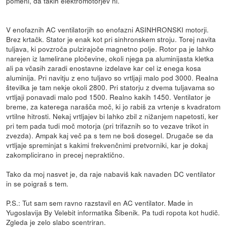
pomeni, da takih elektromotorjev ni.
V enofaznih AC ventilatorjih so enofazni ASINHRONSKI motorji.
Brez krtačk. Stator je enak kot pri sinhronskem stroju. Torej navita
tuljava, ki povzroča pulzirajoče magnetno polje. Rotor pa je lahko
narejen iz lamelirane pločevine, okoli njega pa aluminijasta kletka
ali pa včasih zaradi enostavne izdelave kar cel iz enega kosa
aluminija. Pri navitju z eno tuljavo so vrtljaji malo pod 3000. Realna
številka je tam nekje okoli 2800. Pri statorju z dvema tuljavama so
vrtljaji ponavadi malo pod 1500. Realno kakih 1450. Ventilator je
breme, za katerega narašča moč, ki jo rabiš za vrtenje s kvadratom
vrtilne hitrosti. Nekaj vrtljajev bi lahko zbil z nižanjem napetosti, ker
pri tem pada tudi moč motorja (pri trifaznih so to vezave trikot in
zvezda). Ampak kaj več pa s tem ne boš dosegel. Drugače se da
vrtljaje spreminjat s kakimi frekvenčnimi pretvorniki, kar je dokaj
zakomplicirano in precej nepraktično.
Tako da moj nasvet je, da raje nabaviš kak navaden DC ventilator
in se poigraš s tem.
P.S.: Tut sam sem ravno razstavil en AC ventilator. Made in
Yugoslavija By Velebit informatika Šibenik. Pa tudi ropota kot hudič.
Zgleda je zelo slabo scentriran.