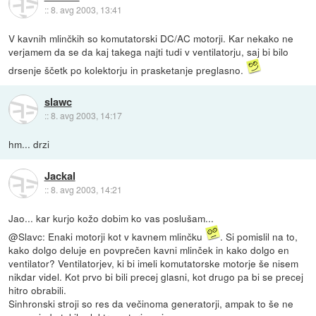
::
8. avg 2003, 13:41
V kavnih mlinčkih so komutatorski DC/AC motorji. Kar nekako ne
verjamem da se da kaj takega najti tudi v ventilatorju, saj bi bilo
drsenje ščetk po kolektorju in prasketanje preglasno.
slawc
::
8. avg 2003, 14:17
hm... drzi
Jackal
::
8. avg 2003, 14:21
Jao... kar kurjo kožo dobim ko vas poslušam...
@Slavc: Enaki motorji kot v kavnem mlinčku
. Si pomislil na to,
kako dolgo deluje en povprečen kavni mlinček in kako dolgo en
ventilator? Ventilatorjev, ki bi imeli komutatorske motorje še nisem
nikdar videl. Kot prvo bi bili precej glasni, kot drugo pa bi se precej
hitro obrabili.
Sinhronski stroji so res da večinoma generatorji, ampak to še ne