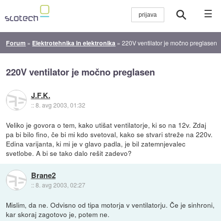
☰
Forum
»
Elektrotehnika in elektronika
»
220V ventilator je močno preglasen
220V ventilator je močno preglasen
J.F.K.
::
8. avg 2003, 01:32
Veliko je govora o tem, kako utišat ventilatorje, ki so na 12v. Zdaj
pa bi bilo fino, če bi mi kdo svetoval, kako se stvari streže na 220v.
Edina varijanta, ki mi je v glavo padla, je bil zatemnjevalec
svetlobe. A bi se tako dalo rešit zadevo?
Brane2
::
8. avg 2003, 02:27
Mislim, da ne. Odvisno od tipa motorja v ventilatorju. Če je sinhroni,
kar skoraj zagotovo je, potem ne.