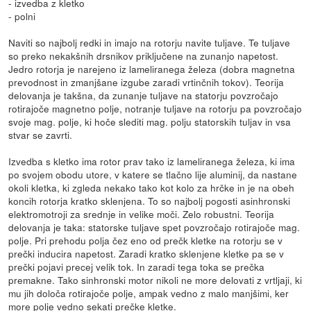
- izvedba z kletko
- polni
Naviti so najbolj redki in imajo na rotorju navite tuljave. Te tuljave
so preko nekakšnih drsnikov priključene na zunanjo napetost.
Jedro rotorja je narejeno iz lameliranega železa (dobra magnetna
prevodnost in zmanjšane izgube zaradi vrtinčnih tokov). Teorija
delovanja je takšna, da zunanje tuljave na statorju povzročajo
rotirajoče magnetno polje, notranje tuljave na rotorju pa povzročajo
svoje mag. polje, ki hoče slediti mag. polju statorskih tuljav in vsa
stvar se zavrti.
Izvedba s kletko ima rotor prav tako iz lameliranega železa, ki ima
po svojem obodu utore, v katere se tlačno lije aluminij, da nastane
okoli kletka, ki zgleda nekako tako kot kolo za hrčke in je na obeh
koncih rotorja kratko sklenjena. To so najbolj pogosti asinhronski
elektromotroji za srednje in velike moči. Zelo robustni. Teorija
delovanja je taka: statorske tuljave spet povzročajo rotirajoče mag.
polje. Pri prehodu polja čez eno od prečk kletke na rotorju se v
prečki inducira napetost. Zaradi kratko sklenjene kletke pa se v
prečki pojavi precej velik tok. In zaradi tega toka se prečka
premakne. Tako sinhronski motor nikoli ne more delovati z vrtljaji, ki
mu jih določa rotirajoče polje, ampak vedno z malo manjšimi, ker
more polje vedno sekati prečke kletke.