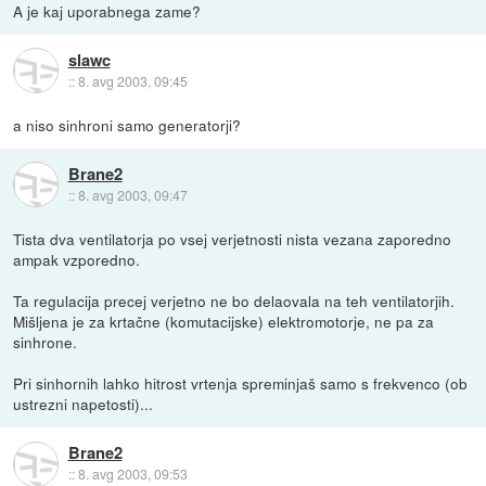
A je kaj uporabnega zame?
slawc
::
8. avg 2003, 09:45
a niso sinhroni samo generatorji?
Brane2
::
8. avg 2003, 09:47
Tista dva ventilatorja po vsej verjetnosti nista vezana zaporedno
ampak vzporedno.
Ta regulacija precej verjetno ne bo delaovala na teh ventilatorjih.
Mišljena je za krtačne (komutacijske) elektromotorje, ne pa za
sinhrone.
Pri sinhornih lahko hitrost vrtenja spreminjaš samo s frekvenco (ob
ustrezni napetosti)...
Brane2
::
8. avg 2003, 09:53