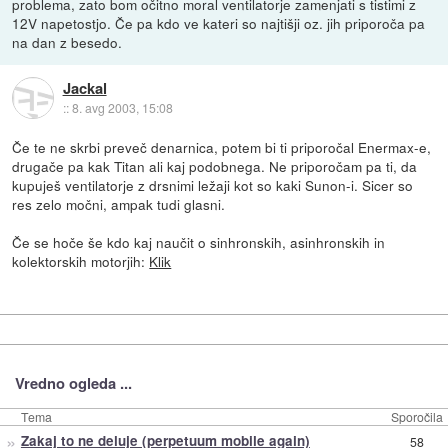
problema, zato bom očitno moral ventilatorje zamenjati s tistimi z
12V napetostjo. Če pa kdo ve kateri so najtišji oz. jih priporoča pa
na dan z besedo.
Jackal
::
8. avg 2003, 15:08
Če te ne skrbi preveč denarnica, potem bi ti priporočal Enermax-e,
drugače pa kak Titan ali kaj podobnega. Ne priporočam pa ti, da
kupuješ ventilatorje z drsnimi ležaji kot so kaki Sunon-i. Sicer so
res zelo močni, ampak tudi glasni.
Če se hoče še kdo kaj naučit o sinhronskih, asinhronskih in
kolektorskih motorjih:
Klik
Vredno ogleda ...
Tema
Sporočila
»
Zakaj to ne deluje (perpetuum mobile again)
58