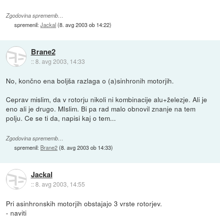
Zgodovina sprememb…
spremenil:
Jackal
(
8. avg 2003 ob 14:22
)
Brane2
::
8. avg 2003, 14:33
No, končno ena boljša razlaga o (a)sinhronih motorjih.
Ceprav mislim, da v rotorju nikoli ni kombinacije alu+železje. Ali je
eno ali je drugo. MIslim. Bi pa rad malo obnovil znanje na tem
polju. Ce se ti da, napisi kaj o tem...
Zgodovina sprememb…
spremenil:
Brane2
(
8. avg 2003 ob 14:33
)
Jackal
::
8. avg 2003, 14:55
Pri asinhronskih motorjih obstajajo 3 vrste rotorjev.
- naviti