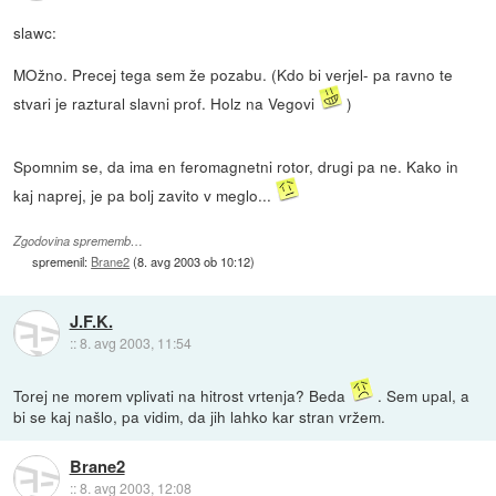
slawc:
MOžno. Precej tega sem že pozabu. (Kdo bi verjel- pa ravno te
stvari je raztural slavni prof. Holz na Vegovi
)
Spomnim se, da ima en feromagnetni rotor, drugi pa ne. Kako in
kaj naprej, je pa bolj zavito v meglo...
Zgodovina sprememb…
spremenil:
Brane2
(
8. avg 2003 ob 10:12
)
J.F.K.
::
8. avg 2003, 11:54
Torej ne morem vplivati na hitrost vrtenja? Beda
. Sem upal, a
bi se kaj našlo, pa vidim, da jih lahko kar stran vržem.
Brane2
::
8. avg 2003, 12:08