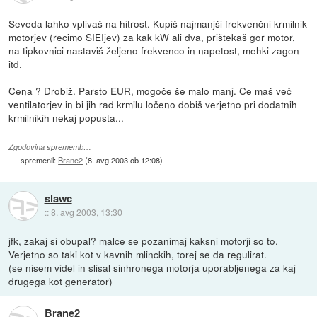
Seveda lahko vplivaš na hitrost. Kupiš najmanjši frekvenčni krmilnik
motorjev (recimo SIEIjev) za kak kW ali dva, prištekaš gor motor,
na tipkovnici nastaviš željeno frekvenco in napetost, mehki zagon
itd.
Cena ? Drobiž. Parsto EUR, mogoče še malo manj. Ce maš več
ventilatorjev in bi jih rad krmilu ločeno dobiš verjetno pri dodatnih
krmilnikih nekaj popusta...
Zgodovina sprememb…
spremenil:
Brane2
(
8. avg 2003 ob 12:08
)
slawc
::
8. avg 2003, 13:30
jfk, zakaj si obupal? malce se pozanimaj kaksni motorji so to.
Verjetno so taki kot v kavnih mlinckih, torej se da regulirat.
(se nisem videl in slisal sinhronega motorja uporabljenega za kaj
drugega kot generator)
Brane2