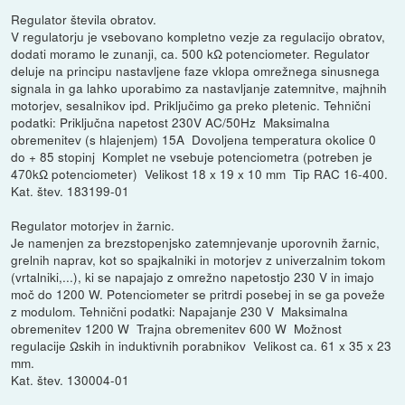
Regulator števila obratov.
V regulatorju je vsebovano kompletno vezje za regulacijo obratov,
dodati moramo le zunanji, ca. 500 kΩ potenciometer. Regulator
deluje na principu nastavljene faze vklopa omrežnega sinusnega
signala in ga lahko uporabimo za nastavljanje zatemnitve, majhnih
motorjev, sesalnikov ipd. Priključimo ga preko pletenic. Tehnični
podatki: Priključna napetost 230V AC/50Hz  Maksimalna
obremenitev (s hlajenjem) 15A  Dovoljena temperatura okolice 0
do + 85 stopinj  Komplet ne vsebuje potenciometra (potreben je
470kΩ potenciometer)  Velikost 18 x 19 x 10 mm  Tip RAC 16-400.
Kat. štev. 183199-01
Regulator motorjev in žarnic.
Je namenjen za brezstopenjsko zatemnjevanje uporovnih žarnic,
grelnih naprav, kot so spajkalniki in motorjev z univerzalnim tokom
(vrtalniki,...), ki se napajajo z omrežno napetostjo 230 V in imajo
moč do 1200 W. Potenciometer se pritrdi posebej in se ga poveže
z modulom. Tehnični podatki: Napajanje 230 V  Maksimalna
obremenitev 1200 W  Trajna obremenitev 600 W  Možnost
regulacije Ωskih in induktivnih porabnikov  Velikost ca. 61 x 35 x 23
mm.
Kat. štev. 130004-01