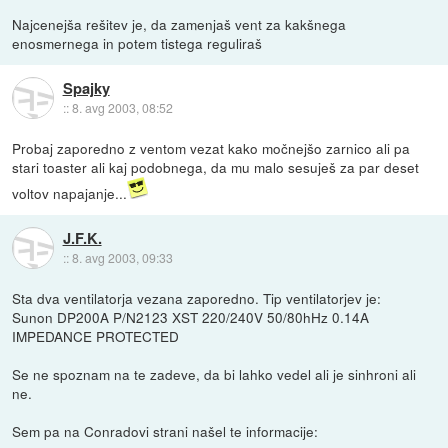
Najcenejša rešitev je, da zamenjaš vent za kakšnega
enosmernega in potem tistega reguliraš
Spajky
::
8. avg 2003, 08:52
Probaj zaporedno z ventom vezat kako močnejšo zarnico ali pa
stari toaster ali kaj podobnega, da mu malo sesuješ za par deset
voltov napajanje...
J.F.K.
::
8. avg 2003, 09:33
Sta dva ventilatorja vezana zaporedno. Tip ventilatorjev je:
Sunon DP200A P/N2123 XST 220/240V 50/80hHz 0.14A
IMPEDANCE PROTECTED
Se ne spoznam na te zadeve, da bi lahko vedel ali je sinhroni ali
ne.
Sem pa na Conradovi strani našel te informacije: