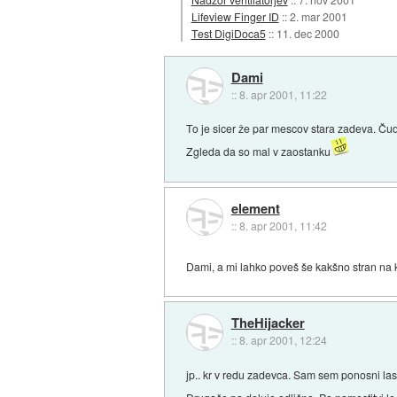
Lifeview Finger ID
::
2. mar 2001
Test DigiDoca5
::
11. dec 2000
Dami
::
8. apr 2001, 11:22
To je sicer že par mescov stara zadeva. Čudi 
Zgleda da so mal v zaostanku
element
::
8. apr 2001, 11:42
Dami, a mi lahko poveš še kakšno stran na 
TheHijacker
::
8. apr 2001, 12:24
jp.. kr v redu zadevca. Sam sem ponosni las