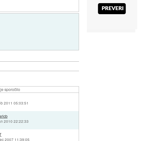
je sporočilo
eb 2011 05:03:51
aricb
an 2010 22:22:33
T
dec 2007 11:39:05