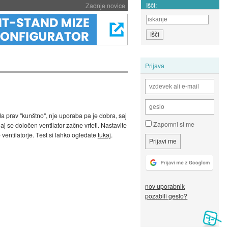
Išči:
Zadnje novice
Prijava
a prav "kunštno", nje uporaba pa je dobra, saj
Zapomni si me
aj se določen ventilator začne vrteti. Nastavite
 ventilatorje. Test si lahko ogledate
tukaj
.
nov uporabnik
pozabili geslo?