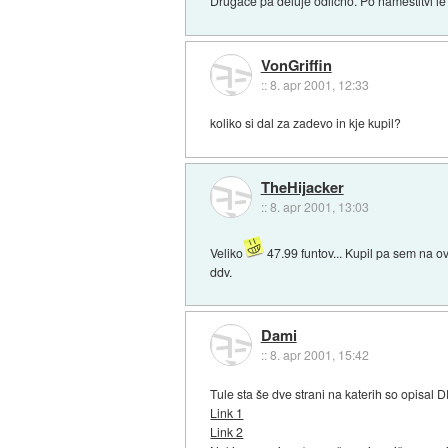
Drugače pa deluje odlično. Po namestitvi le te
VonGriffin
::
8. apr 2001, 12:33
koliko si dal za zadevo in kje kupil?
TheHijacker
::
8. apr 2001, 13:03
Veliko
47.99 funtov... Kupil pa sem na ov
ddv.
Dami
::
8. apr 2001, 15:42
Tule sta še dve strani na katerih so opisal 
Link 1
Link 2