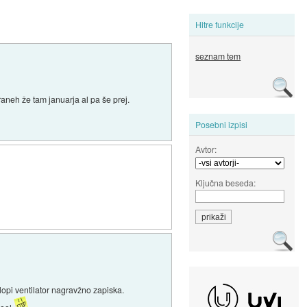
Hitre funkcije
seznam tem
raneh že tam januarja al pa še prej.
Posebni izpisi
Avtor:
Ključna beseda:
lopi ventilator nagravžno zapiska.