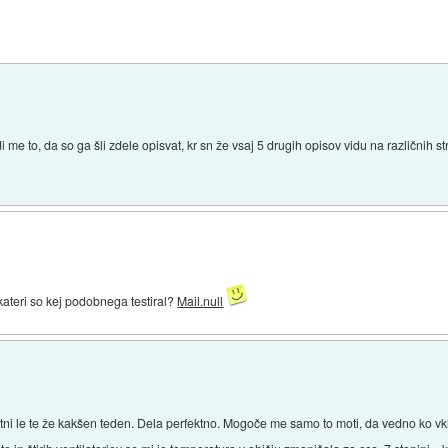
me to, da so ga šli zdele opisvat, kr sn že vsaj 5 drugih opisov vidu na različnih st
kateri so kej podobnega testiral?
Mail.
null
tni le te že kakšen teden. Dela perfektno. Mogoče me samo to moti, da vedno ko vk