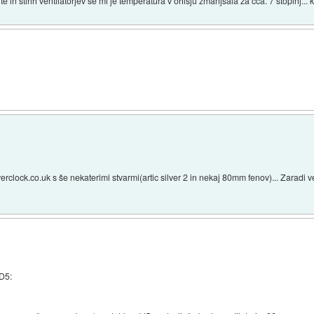
 in štirih ventilatorjev se mi je temperatura v ohišju zmanjšala za cca. 7 stopinj... k
erclock.co.uk s še nekaterimi stvarmi(artic silver 2 in nekaj 80mm fenov)... Zaradi 
DD5: