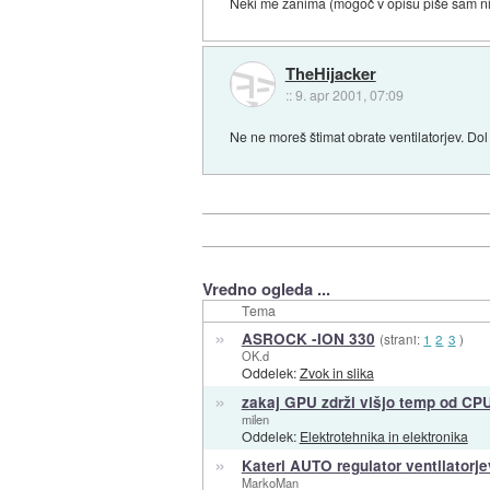
Neki me zanima (mogoč v opisu piše sam nis
TheHijacker
::
9. apr 2001, 07:09
Ne ne moreš štimat obrate ventilatorjev. Dol
Vredno ogleda ...
Tema
»
ASROCK -ION 330
(strani:
1
2
3
)
OK.d
Oddelek:
Zvok in slika
»
zakaj GPU zdrži višjo temp od CP
milen
Oddelek:
Elektrotehnika in elektronika
»
Kateri AUTO regulator ventilatorje
MarkoMan