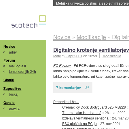
Mehiška univerza poizkusila s spletnimi sprejem
Novice
»
Modifikacije
»
Digital
Novice
Digitalno krotenje ventilatorjev
arhiv
Mate
::
8. apr 2001
ob 10:59
Modifikacije
Forum
PC Review
- Pri PCReviewu so si ogledali lično 
mali oglasi
lahko nanjo priključite 8 ventilatorjev, zraven vs
teme zadnjih 24h
lahko celo temperaturo, pri kateri začne napravic
Članki
7 komentarjev
Zaposlitve
brskaj
Preberite si še…
Ostalo
Cremax Icy Dock Bodyguard 525 MB228
:
pravila
Thermaltake Hardcano 2
::
28. mar 2002
Izdelava termalnega senzorja
::
24. mar 2
PSX plošček na PC-ju
::
27. nov 2001
Nadzor ventilatorjev
::
7. nov 2001