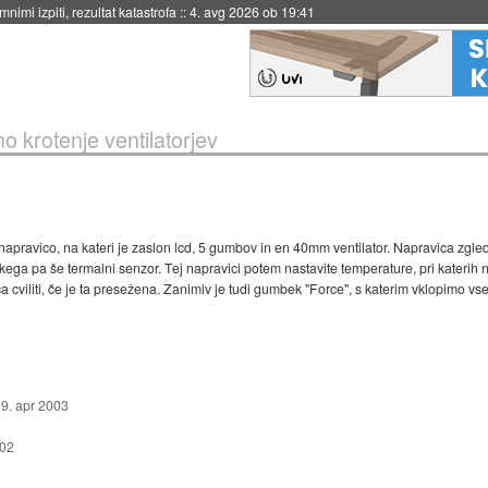
nimi izpiti, rezultat katastrofa
::
4. avg 2026 ob 19:41
no krotenje ventilatorjev
napravico, na kateri je zaslon lcd, 5 gumbov in en 40mm ventilator. Napravica zgled
akega pa še termalni senzor. Tej napravici potem nastavite temperature, pri katerih n
a cviliti, če je ta presežena. Zanimiv je tudi gumbek "Force", s katerim vklopimo vse
:
9. apr 2003
002