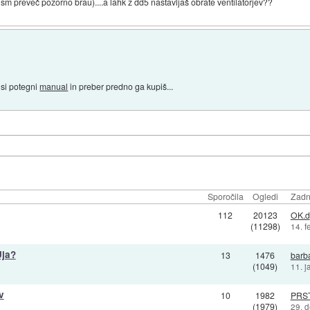
m preveč pozorno brau)....a lahk z dd5 nastavljaš obrate ventilatorjev??
 si potegni
manual
in preber predno ga kupiš...
Sporočila
Ogledi
Zadn
112
20123
OK.d
(11298)
14. f
Uja?
13
1476
barb
(1049)
11. j
v
10
1982
PRS
(1979)
29. 