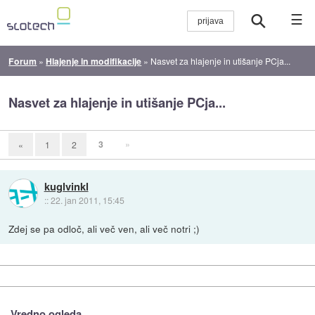
☰
Forum
»
Hlajenje in modifikacije
»
Nasvet za hlajenje in utišanje PCja...
Nasvet za hlajenje in utišanje PCja...
3
»
«
1
2
kuglvinkl
::
22. jan 2011, 15:45
Zdej se pa odloč, ali več ven, ali več notri ;)
Vredno ogleda ...