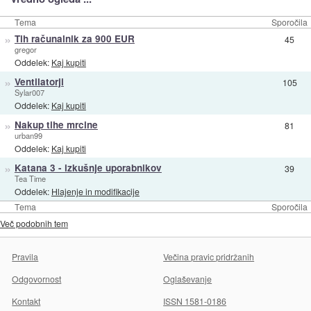
Tema
Sporočila
»
Tih računalnik za 900 EUR
45
gregor
Oddelek:
Kaj kupiti
»
Ventilatorji
105
Sylar007
Oddelek:
Kaj kupiti
»
Nakup tihe mrcine
81
urban99
Oddelek:
Kaj kupiti
»
Katana 3 - izkušnje uporabnikov
39
Tea Time
Oddelek:
Hlajenje in modifikacije
Tema
Sporočila
Več podobnih tem
Pravila
Večina pravic pridržanih
Odgovornost
Oglaševanje
Kontakt
ISSN 1581-0186