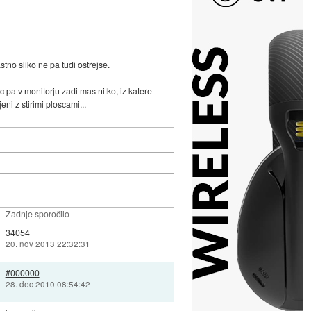
stno sliko ne pa tudi ostrejse.
ac pa v monitorju zadi mas nitko, iz katere
ni z stirimi ploscami...
Zadnje sporočilo
34054
20. nov 2013 22:32:31
#000000
28. dec 2010 08:54:42