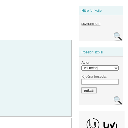
Hitre funkcije
seznam tem
Posebni izpisi
Avtor:
Ključna beseda: