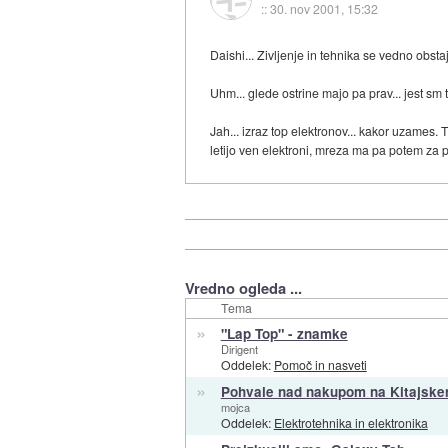
::
30. nov 2001, 15:32
Daishi... Zivljenje in tehnika se vedno obst
Uhm... glede ostrine majo pa prav... jest sm t
Jah... izraz top elektronov... kakor uzames. T
letijo ven elektroni, mreza ma pa potem za pr
Vredno ogleda ...
Tema
»
"Lap Top" - znamke
Dirigent
Oddelek:
Pomoč in nasveti
»
Pohvale nad nakupom na Kitajske
mojca
Oddelek:
Elektrotehnika in elektronika