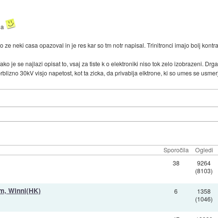
aja
o ze neki casa opazoval in je res kar so tm notr napisal. Trinitronci imajo bolj kontra
ako je se najlazi opisat to, vsaj za tiste k o elektroniki niso tok zelo izobrazeni. Drg
blizno 30kV visjo napetost, kot ta zicka, da privablja elktrone, ki so umes se usmerje
Sporočila
Ogledi
38
9264
(8103)
m, Winni(HK)
6
1358
(1046)