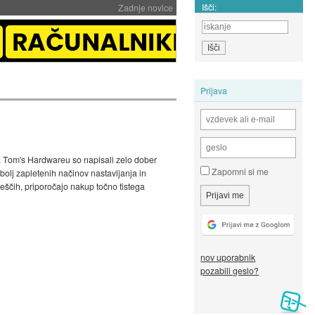
Išči:
Zadnje novice
Prijava
Na Tom's Hardwareu so napisali zelo dober
Zapomni si me
bolj zapletenih načinov nastavljanja in
eščih, priporočajo nakup točno tistega
nov uporabnik
pozabili geslo?