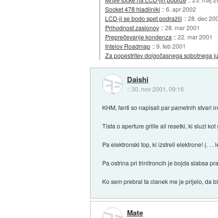
Socket 478 hladilniki
::
6. apr 2002
LCD-ji se bodo spet podražili
::
28. dec 20
Prihodnost zaslonov
::
28. mar 2001
Preprečevanje kondenza
::
22. mar 2001
Intelov Roadmap
::
9. feb 2001
Za popestritev dolgočasnega sobotnega jut
Daishi
::
30. nov 2001, 09:16
KHM, fanti so napisali par pametnih stvari 
Tista o aperture grille ali resetki, ki sluzi ko
Pa elektronski top, ki izstreli elektrone! (. .
Pa ostrina pri trinitroncih je bojda slabsa pr
Ko sem prebral ta clanek me je prijelo, da bi 
Mate