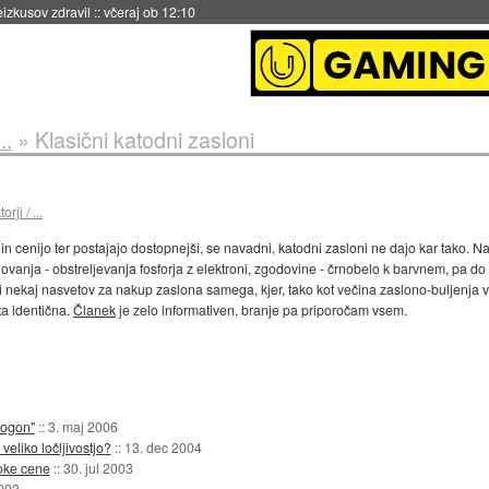
eizkusov zdravil
::
včeraj ob 12:10
..
»
Klasični katodni zasloni
rji / ...
in cenijo ter postajajo dostopnejši, se navadni, katodni zasloni ne dajo kar tako. 
ovanja - obstreljevanja fosforja z elektroni, zgodovine - črnobelo k barvnem, pa do 
 nekaj nasvetov za nakup zaslona samega, kjer, tako kot večina zaslono-buljenja v
ta identična.
Članek
je zelo informativen, branje pa priporočam vsem.
pogon"
::
3. maj 2006
eliko ločljivostjo?
::
13. dec 2004
soke cene
::
30. jul 2003
003