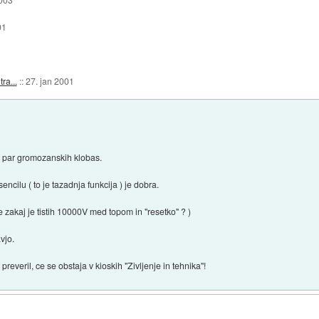
01
ra...
::
27. jan 2001
in par gromozanskih klobas.
t sencilu ( to je tazadnja funkcija ) je dobra.
 . le zakaj je tistih 10000V med topom in "resetko" ? )
avjo.
preveril, ce se obstaja v kioskih "Zivljenje in tehnika"!