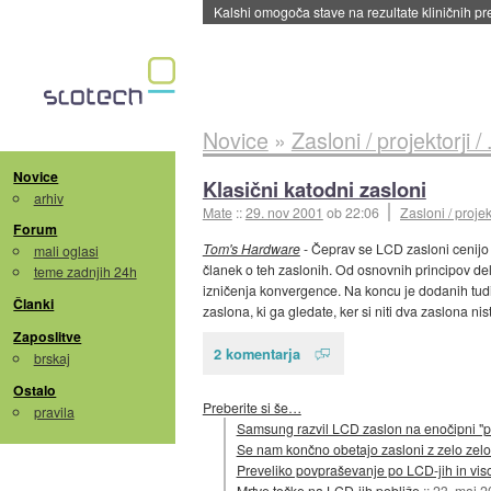
Kalshi omogoča stave na rezultate kliničnih pr
Novice
»
Zasloni / projektorji / .
Novice
Klasični katodni zasloni
arhiv
Mate
::
29. nov 2001
ob 22:06
Zasloni / projekto
Forum
Tom's Hardware
- Čeprav se LCD zasloni cenijo 
mali oglasi
članek o teh zaslonih. Od osnovnih principov del
teme zadnjih 24h
izničenja konvergence. Na koncu je dodanih tudi
Članki
zaslona, ki ga gledate, ker si niti dva zaslona nis
Zaposlitve
2 komentarja
brskaj
Ostalo
Preberite si še…
pravila
Samsung razvil LCD zaslon na enočipni "
Se nam končno obetajo zasloni z zelo zelo v
Preveliko povpraševanje po LCD-jih in vi
Mrtve točke na LCD-jih pobliže
::
23. maj 2