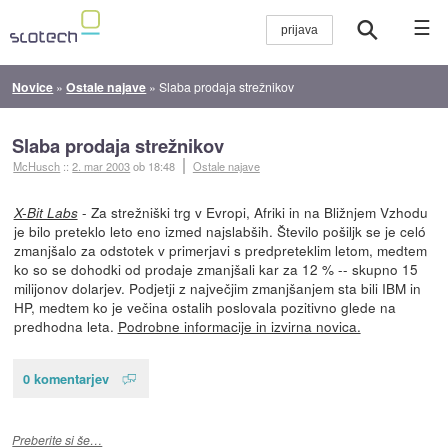
☰
Novice
»
Ostale najave
»
Slaba prodaja strežnikov
Slaba prodaja strežnikov
McHusch
::
2. mar 2003
ob 18:48
Ostale najave
- Za strežniški trg v Evropi, Afriki in na Bližnjem Vzhodu
X-Bit Labs
je bilo preteklo leto eno izmed najslabših. Število pošiljk se je celó
zmanjšalo za odstotek v primerjavi s predpreteklim letom, medtem
ko so se dohodki od prodaje zmanjšali kar za 12 % -- skupno 15
milijonov dolarjev. Podjetji z največjim zmanjšanjem sta bili IBM in
HP, medtem ko je večina ostalih poslovala pozitivno glede na
predhodna leta.
Podrobne informacije in izvirna novica.
0 komentarjev
Preberite si še…