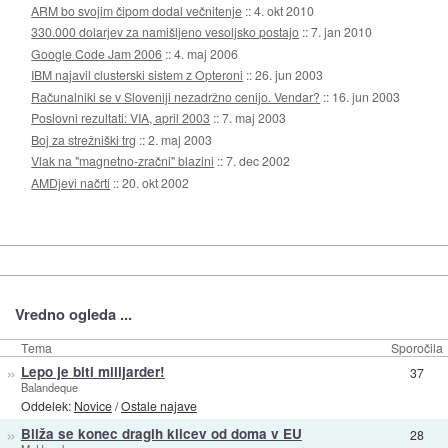
ARM bo svojim čipom dodal večnitenje
::
4. okt 2010
330.000 dolarjev za namišljeno vesoljsko postajo
::
7. jan 2010
Google Code Jam 2006
::
4. maj 2006
IBM najavil clusterski sistem z Opteroni
::
26. jun 2003
Računalniki se v Sloveniji nezadržno cenijo. Vendar?
::
16. jun 2003
Poslovni rezultati: VIA, april 2003
::
7. maj 2003
Boj za strežniški trg
::
2. maj 2003
Vlak na "magnetno-zračni" blazini
::
7. dec 2002
AMDjevi načrti
::
20. okt 2002
Vredno ogleda ...
Tema
Sporočila
»
Lepo je biti milijarder!
37
Balandeque
Oddelek:
Novice
/
Ostale najave
»
Bliža se konec dragih klicev od doma v EU
28