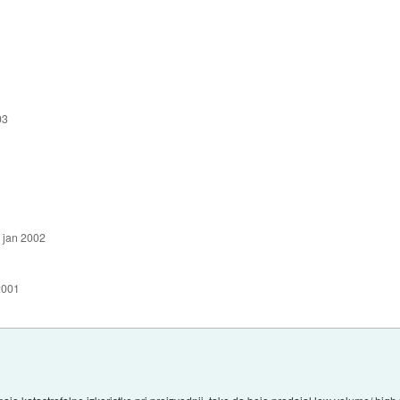
03
 jan 2002
2001