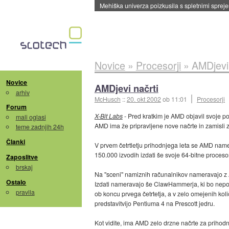
Mehiška univerza poizkusila s spletnimi sprejem
Novice
»
Procesorji
»
AMDjevi 
Novice
AMDjevi načrti
arhiv
McHusch
::
20. okt 2002
ob 11:01
Procesorji
Forum
X-Bit Labs
- Pred kratkim je AMD objavil svoje posl
mali oglasi
AMD ima že pripravljene nove načrte in zamisli za
teme zadnjih 24h
Članki
V prvem četrtletju prihodnjega leta se AMD namer
150.000 izvodih izdati še svoje 64-bitne proces
Zaposlitve
brskaj
Na "sceni" namiznih računalnikov nameravajo z 
Ostalo
Izdati nameravajo še ClawHammerja, ki bo nepos
pravila
ob koncu prvega četrtetja, a v zelo omejenih koli
predstavitvijo Pentiuma 4 na Prescott jedru.
Kot vidite, ima AMD zelo drzne načrte za prihodnje