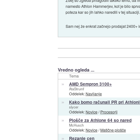
Zdej so zgleda prilagodili taktiko temu, da i
namesto Athlon Hammerjev, kot je bilo sprva
poteza kar so jih lahko naredili v tej situaciji
Sam nej že enkrat začnejo prodajat 2400+ in
Vredno ogleda ...
Tema
»
AMD Sempron 3100+
AtaStrumf
Oddelek:
Navijanje
»
Kako bomo računali PR pri Athlon
slycer
Oddelek:
Novice
/
Procesorji
»
Plošče za Athlone 64 so nared
McHusch
Oddelek:
Novice
/
Matične plošče
»
Rezanje cen