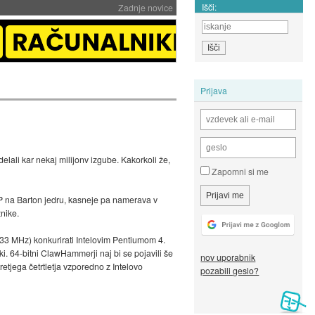
Išči:
Zadnje novice
Prijava
delali kar nekaj milijonv izgube. Kakorkoli že,
Zapomni si me
MP na Barton jedru, kasneje pa namerava v
nike.
33 MHz) konkurirati Intelovim Pentiumom 4.
 64-bitni ClawHammerji naj bi se pojavili še
nov uporabnik
etjega četrtletja vzporedno z Intelovo
pozabili geslo?