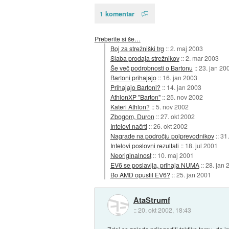
1 komentar
Preberite si še…
Boj za strežniški trg
::
2. maj 2003
Slaba prodaja strežnikov
::
2. mar 2003
Še več podrobnosti o Bartonu
::
23. jan 20
Bartoni prihajajo
::
16. jan 2003
Prihajajo Bartoni?
::
14. jan 2003
AthlonXP "Barton"
::
25. nov 2002
Kateri Athlon?
::
5. nov 2002
Zbogom, Duron
::
27. okt 2002
Intelovi načrti
::
26. okt 2002
Nagrade na področju polprevodnikov
::
31.
Intelovi poslovni rezultati
::
18. jul 2001
Neoriginalnost
::
10. maj 2001
EV6 se poslavlja, prihaja NUMA
::
28. jan 
Bo AMD opustil EV6?
::
25. jan 2001
AtaStrumf
::
20. okt 2002, 18:43