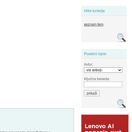
Hitre funkcije
seznam tem
Posebni izpisi
Avtor:
Ključna beseda: