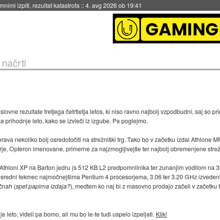
nimi izpiti, rezultat katastrofa
::
4. avg 2026 ob 19:41
načrti
ovne rezultate tretjega četrtletja letos, ki niso ravno najbolj vzpodbudni, saj so pri
 prihodnje leto, kako se izvleči iz izgube. Pa poglejmo.
ava nekoliko bolj osredotočiti na strežniški trg. Tako bo v začetku izdal Athlone 
orje, Opteron imenovane, primerne za najzmogljivejše ter najbolj obremenjene strež
Athloni XP na Barton jedru (s 512 KB L2 predpomnilnika ter zunanjim vodilom na 3
redni tekmec najmočnejšima Pentium 4 procesorjema, 3.06 ter 3.20 GHz izvedenki.
čnah (
spet papirna izdaja?
), medtem ko naj bi z masovno prodajo začeli v začetku tr
 leto, videli pa bomo, ali mu bo le-te tudi uspelo izpeljati.
Klik!