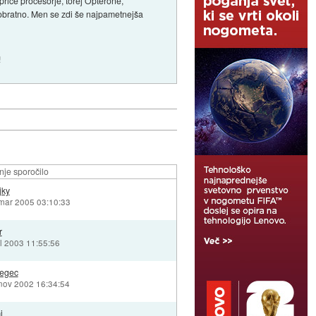
 price procesorje, torej Opterone,
o obratno. Men se zdi še najpametnejša
!
je sporočilo
jky
 mar 2005 03:10:33
r
ul 2003 11:55:56
egec
nov 2002 16:34:54
i