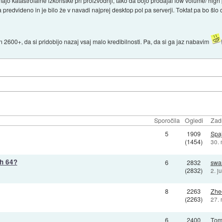
majo katastrofalne izkoristke pri proizvodnji, tako da bojo prodajal low volume/ high
 predvideno in je bilo že v navadi najprej desktop pol pa serverji. Toktat pa bo šl
.
 2600+, da si pridobijo nazaj vsaj malo kredibilnosti. Pa, da si ga jaz nabavim
Sporočila
Ogledi
Zadn
5
1909
Spa
(1454)
30.
ih 64?
6
2832
swa
(2832)
2. j
8
2263
Zhe
(2263)
27. 
6
2400
Tom