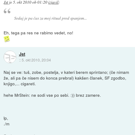
Jst
je
5. okt 2010 ob 01:20
izjavil
:
Sedaj je pa čas za moj ritual pred spanjem...
Eh, tega pa res ne rabimo vedet, no!
Jst
::
5. okt 2010, 20:04
Naj se ve: tuš, zobe, postelja, v kateri berem sprintano; (če nimam
že, ali pa če nisem do konca prebral) kakšen članek, SF zgodbo,
knjigo,... cigareti.
hehe MrStein: ne sodi vse po sebi. :)) brez zamere.
lp,
./m