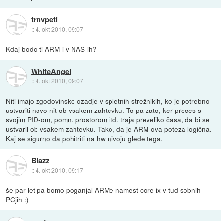
trnvpeti
::
4. okt 2010, 09:07
Kdaj bodo ti ARM-i v NAS-ih?
WhiteAngel
::
4. okt 2010, 09:07
Niti imajo zgodovinsko ozadje v spletnih strežnikih, ko je potrebno
ustvariti novo nit ob vsakem zahtevku. To pa zato, ker proces s
svojim PID-om, pomn. prostorom itd. traja preveliko časa, da bi se
ustvaril ob vsakem zahtevku. Tako, da je ARM-ova poteza logična.
Kaj se sigurno da pohitriti na hw nivoju glede tega.
Blazz
::
4. okt 2010, 09:17
še par let pa bomo poganjal ARMe namest core ix v tud sobnih
PCjih :)