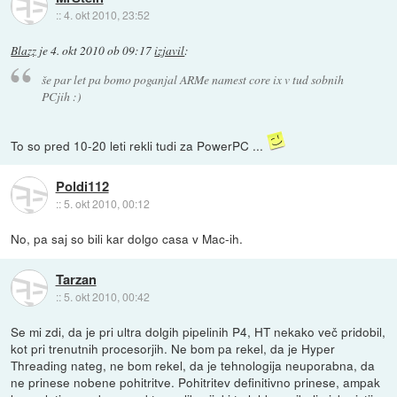
::
4. okt 2010, 23:52
Blazz
je
4. okt 2010 ob 09:17
izjavil
:
še par let pa bomo poganjal ARMe namest core ix v tud sobnih
PCjih :)
To so pred 10-20 leti rekli tudi za PowerPC ...
Poldi112
::
5. okt 2010, 00:12
No, pa saj so bili kar dolgo casa v Mac-ih.
Tarzan
::
5. okt 2010, 00:42
Se mi zdi, da je pri ultra dolgih pipelinih P4, HT nekako več pridobil,
kot pri trenutnih procesorjih. Ne bom pa rekel, da je Hyper
Threading nateg, ne bom rekel, da je tehnologija neuporabna, da
ne prinese nobene pohitritve. Pohitritev definitivno prinese, ampak