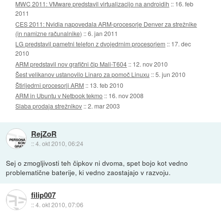
MWC 2011: VMware predstavil virtualizacijo na androidih
::
16. feb
2011
CES 2011: Nvidia napovedala ARM-procesorje Denver za strežnike
(in namizne računalnike)
::
6. jan 2011
LG predstavil pametni telefon z dvojedrnim procesorjem
::
17. dec
2010
ARM predstavil nov grafični čip Mali-T604
::
12. nov 2010
Šest velikanov ustanovilo Linaro za pomoč Linuxu
::
5. jun 2010
Štirijedrni procesorji ARM
::
13. feb 2010
ARM in Ubuntu v Netbook tekmo
::
16. nov 2008
Slaba prodaja strežnikov
::
2. mar 2003
RejZoR
::
4. okt 2010, 06:24
Sej o zmogljivosti teh čipkov ni dvoma, spet bojo kot vedno
problematične baterije, ki vedno zaostajajo v razvoju.
filip007
::
4. okt 2010, 07:06