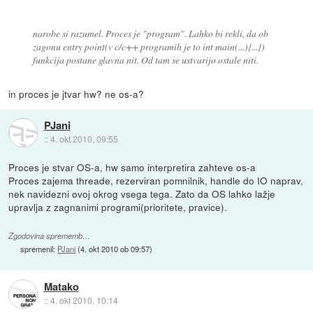
narobe si razumel. Proces je "program". Lahko bi rekli, da ob
zagonu entry point(v c/c++ programih je to int main(...){...})
funkcija postane glavna nit. Od tam se ustvarijo ostale niti.
in proces je jtvar hw? ne os-a?
PJani
::
4. okt 2010, 09:55
Proces je stvar OS-a, hw samo interpretira zahteve os-a
Proces zajema threade, rezerviran pomnilnik, handle do IO naprav,
nek navidezni ovoj okrog vsega tega. Zato da OS lahko lažje
upravlja z zagnanimi programi(prioritete, pravice).
Zgodovina sprememb…
spremenil:
PJani
(
4. okt 2010 ob 09:57
)
Matako
::
4. okt 2010, 10:14