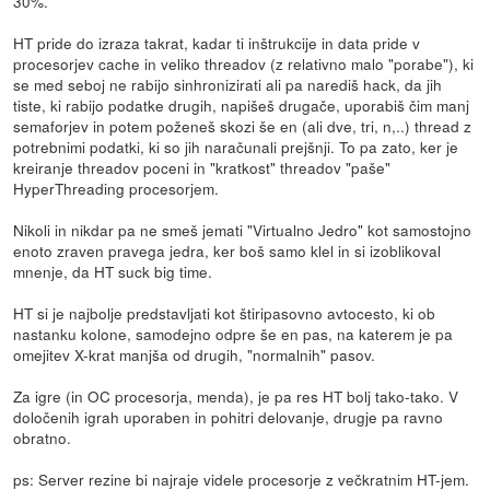
30%.
HT pride do izraza takrat, kadar ti inštrukcije in data pride v
procesorjev cache in veliko threadov (z relativno malo "porabe"), ki
se med seboj ne rabijo sinhronizirati ali pa narediš hack, da jih
tiste, ki rabijo podatke drugih, napišeš drugače, uporabiš čim manj
semaforjev in potem poženeš skozi še en (ali dve, tri, n,..) thread z
potrebnimi podatki, ki so jih naračunali prejšnji. To pa zato, ker je
kreiranje threadov poceni in "kratkost" threadov "paše"
HyperThreading procesorjem.
Nikoli in nikdar pa ne smeš jemati "Virtualno Jedro" kot samostojno
enoto zraven pravega jedra, ker boš samo klel in si izoblikoval
mnenje, da HT suck big time.
HT si je najbolje predstavljati kot štiripasovno avtocesto, ki ob
nastanku kolone, samodejno odpre še en pas, na katerem je pa
omejitev X-krat manjša od drugih, "normalnih" pasov.
Za igre (in OC procesorja, menda), je pa res HT bolj tako-tako. V
določenih igrah uporaben in pohitri delovanje, drugje pa ravno
obratno.
ps: Server rezine bi najraje videle procesorje z večkratnim HT-jem.