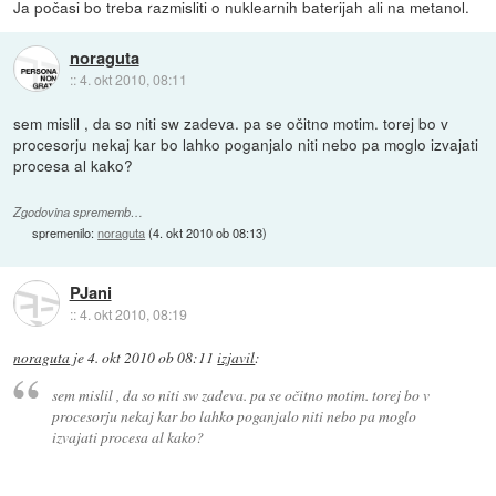
Ja počasi bo treba razmisliti o nuklearnih baterijah ali na metanol.
noraguta
::
4. okt 2010, 08:11
sem mislil , da so niti sw zadeva. pa se očitno motim. torej bo v
procesorju nekaj kar bo lahko poganjalo niti nebo pa moglo izvajati
procesa al kako?
Zgodovina sprememb…
spremenilo:
noraguta
(
4. okt 2010 ob 08:13
)
PJani
::
4. okt 2010, 08:19
noraguta
je
4. okt 2010 ob 08:11
izjavil
:
sem mislil , da so niti sw zadeva. pa se očitno motim. torej bo v
procesorju nekaj kar bo lahko poganjalo niti nebo pa moglo
izvajati procesa al kako?