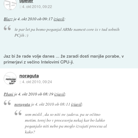
opeter
::
4. okt 2010, 09:22
Blazz
je
4. okt 2010 ob 09:17
izjavil
:
še par let pa bomo poganjal ARMe namest core ix v tud sobnih
PCjih :)
Jaz bi že rade volje danes ... že zaradi dosti manjše porabe, v
primerjavi z večino Intelovimi CPU-ji.
noraguta
::
4. okt 2010, 09:24
PJani
je
4. okt 2010 ob 08:19
izjavil
:
noraguta
je
4. okt 2010 ob 08:11
izjavil
:
sem mislil , da so niti sw zadeva. pa se očitno
motim. torej bo v procesorju nekaj kar bo lahko
poganjalo niti nebo pa moglo izvajati procesa al
kako?