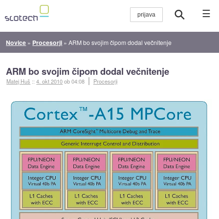
☰
Novice
»
Procesorji
»
ARM bo svojim čipom dodal večnitenje
ARM bo svojim čipom dodal večnitenje
Matej Huš
::
4. okt 2010
ob 04:08
Procesorji