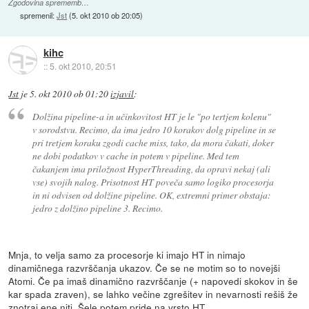
Zgodovina sprememb…
spremenil:
Jst
(
5. okt 2010 ob 20:05
)
kihc
::
5. okt 2010, 20:51
Jst
je
5. okt 2010 ob 01:20
izjavil
:
Dolžina pipeline-a in učinkovitost HT je le "po tertjem kolenu"
v sorodstvu. Recimo, da ima jedro 10 korakov dolg pipeline in se
pri tretjem koraku zgodi cache miss, tako, da mora čakati, doker
ne dobi podatkov v cache in potem v pipeline. Med tem
čakanjem ima priložnost HyperThreading, da opravi nekaj (ali
vse) svojih nalog. Prisotnost HT poveča samo logiko procesorja
in ni odvisen od dolžine pipeline. OK, extremni primer obstaja:
jedro z dolžino pipeline 3. Recimo.
Mnja, to velja samo za procesorje ki imajo HT in nimajo
dinamičnega razvrščanja ukazov. Če se ne motim so to novejši
Atomi. Če pa imaš dinamično razvrščanje (+ napovedi skokov in še
kar spada zraven), se lahko večine zgrešitev in nevarnosti rešiš že
znotraj ene niti. Šele potem pride na vrsto HT.