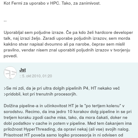
Kot Fermi za uporabo v HPC. Tako, za zanimivost.
--
Uporabljal sem poljudne izraze. Če pa kdo želi hardcore developer
talk, naj izrazi željo. Zaradi uporabe poljudnih izrazov, sem morda
kakšno stvar napisal dvoumno ali pa narobe, čeprav sem mislil
pravilno, vendar nisem znal uporabiti poljudnih izrazov v tvorjenju
povedi.
Jst
::
5. okt 2010, 01:20
>Se mi zdi, da je pri ultra dolgih pipelinih P4, HT nekako več
>pridobil, kot pri trenutnih procesorjih.
Dolžina pipeline-a in učinkovitost HT je le "po tertjem kolenu" v
sorodstvu. Recimo, da ima jedro 10 korakov dolg pipeline in se pri
tretjem koraku zgodi cache miss, tako, da mora čakati, doker ne
dobi podatkov v cache in potem v pipeline. Med tem čakanjem ima
priložnost HyperThreading, da opravi nekaj (ali vse) svojih nalog.
Prisotnost HT poveča samo logiko procesorja in ni odvisen od