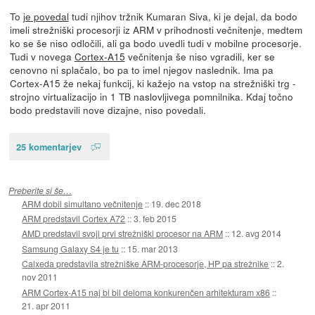
To
je povedal
tudi njihov tržnik Kumaran Siva, ki je dejal, da bodo
imeli strežniški procesorji iz ARM v prihodnosti večnitenje, medtem
ko se še niso odločili, ali ga bodo uvedli tudi v mobilne procesorje.
Tudi v novega
Cortex-A15
večnitenja še niso vgradili, ker se
cenovno ni splačalo, bo pa to imel njegov naslednik. Ima pa
Cortex-A15 že nekaj funkcij, ki kažejo na vstop na strežniški trg -
strojno virtualizacijo in 1 TB naslovljivega pomnilnika. Kdaj točno
bodo predstavili nove dizajne, niso povedali.
25 komentarjev
Preberite si še…
ARM dobil simultano večnitenje
::
19. dec 2018
ARM predstavil Cortex A72
::
3. feb 2015
AMD predstavil svoji prvi strežniški procesor na ARM
::
12. avg 2014
Samsung Galaxy S4 je tu
::
15. mar 2013
Calxeda predstavila strežniške ARM-procesorje, HP pa strežnike
::
2.
nov 2011
ARM Cortex-A15 naj bi bil deloma konkurenčen arhitekturam x86
::
21. apr 2011