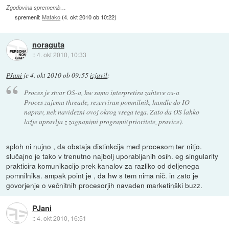
Zgodovina sprememb…
spremenil:
Matako
(
4. okt 2010 ob 10:22
)
noraguta
::
4. okt 2010, 10:33
PJani
je
4. okt 2010 ob 09:55
izjavil
:
Proces je stvar OS-a, hw samo interpretira zahteve os-a
Proces zajema threade, rezerviran pomnilnik, handle do IO
naprav, nek navidezni ovoj okrog vsega tega. Zato da OS lahko
lažje upravlja z zagnanimi programi(prioritete, pravice).
sploh ni nujno , da obstaja distinkcija med procesom ter nitjo.
slučajno je tako v trenutno najbolj uporabljanih osih. eg singularity
prakticira komunikacijo prek kanalov za razliko od deljenega
pomnilnika. ampak point je , da hw s tem nima nič. in zato je
govorjenje o večnitnih procesorjih navaden marketinški buzz.
PJani
::
4. okt 2010, 16:51