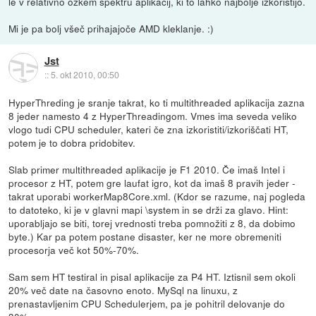
le v relativno ozkem spektru aplikacij, ki to lahko najbolje izkoristijo.
Mi je pa bolj všeč prihajajoče AMD kleklanje. :)
Jst
::
5. okt 2010, 00:50
HyperThreding je sranje takrat, ko ti multithreaded aplikacija zazna
8 jeder namesto 4 z HyperThreadingom. Vmes ima seveda veliko
vlogo tudi CPU scheduler, kateri če zna izkoristiti/izkoriščati HT,
potem je to dobra pridobitev.
Slab primer multithreaded aplikacije je F1 2010. Če imaš Intel i
procesor z HT, potem gre laufat igro, kot da imaš 8 pravih jeder -
takrat uporabi workerMap8Core.xml. (Kdor se razume, naj pogleda
to datoteko, ki je v glavni mapi \system in se drži za glavo. Hint:
uporabljajo se biti, torej vrednosti treba pomnožiti z 8, da dobimo
byte.) Kar pa potem postane disaster, ker ne more obremeniti
procesorja več kot 50%-70%.
Sam sem HT testiral in pisal aplikacije za P4 HT. Iztisnil sem okoli
20% več date na časovno enoto. MySql na linuxu, z
prenastavljenim CPU Schedulerjem, pa je pohitril delovanje do