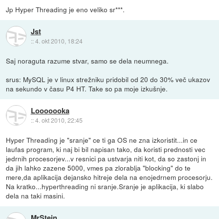
Jp Hyper Threading je eno veliko sr***.
Jst
::
4. okt 2010, 18:24
Saj noraguta razume stvar, samo se dela neumnega.
srus: MySQL je v linux strežniku pridobil od 20 do 30% več ukazov
na sekundo v času P4 HT. Take so pa moje izkušnje.
Looooooka
::
4. okt 2010, 22:45
Hyper Threading je "sranje" ce ti ga OS ne zna izkoristit...in ce
laufas program, ki naj bi bil napisan tako, da koristi prednosti vec
jedrnih procesorjev...v resnici pa ustvarja niti kot, da so zastonj in
da jih lahko zazene 5000, vmes pa zlorablja "blocking" do te
mere,da aplikacija dejansko hitreje dela na enojedrnem procesorju.
Na kratko...hyperthreading ni sranje.Sranje je aplikacija, ki slabo
dela na taki masini.
MrStein