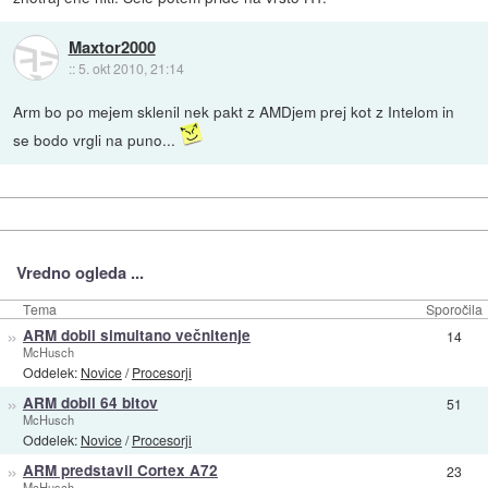
Maxtor2000
::
5. okt 2010, 21:14
Arm bo po mejem sklenil nek pakt z AMDjem prej kot z Intelom in
se bodo vrgli na puno...
Vredno ogleda ...
Tema
Sporočila
»
ARM dobil simultano večnitenje
14
McHusch
Oddelek:
Novice
/
Procesorji
»
ARM dobil 64 bitov
51
McHusch
Oddelek:
Novice
/
Procesorji
»
ARM predstavil Cortex A72
23
McHusch