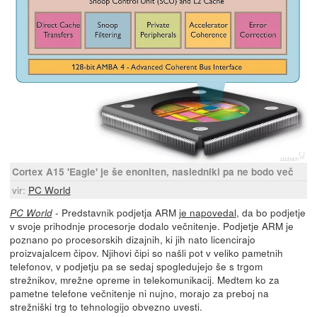
Cortex A15 'Eagle' je še enoniten, nasledniki pa ne bodo več
vir:
PC World
- Predstavnik podjetja ARM
je napovedal
, da bo podjetje
PC World
v svoje prihodnje procesorje dodalo večnitenje. Podjetje ARM je
poznano po procesorskih dizajnih, ki jih nato licencirajo
proizvajalcem čipov. Njihovi čipi so našli pot v veliko pametnih
telefonov, v podjetju pa se sedaj spogledujejo še s trgom
strežnikov, mrežne opreme in telekomunikacij. Medtem ko za
pametne telefone večnitenje ni nujno, morajo za preboj na
strežniški trg to tehnologijo obvezno uvesti.