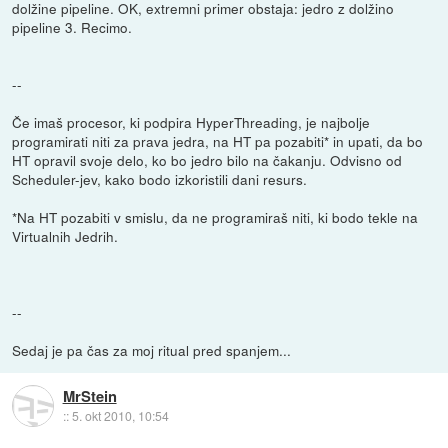
dolžine pipeline. OK, extremni primer obstaja: jedro z dolžino
pipeline 3. Recimo.
--
Če imaš procesor, ki podpira HyperThreading, je najbolje
programirati niti za prava jedra, na HT pa pozabiti* in upati, da bo
HT opravil svoje delo, ko bo jedro bilo na čakanju. Odvisno od
Scheduler-jev, kako bodo izkoristili dani resurs.
*Na HT pozabiti v smislu, da ne programiraš niti, ki bodo tekle na
Virtualnih Jedrih.
--
Sedaj je pa čas za moj ritual pred spanjem...
MrStein
::
5. okt 2010, 10:54