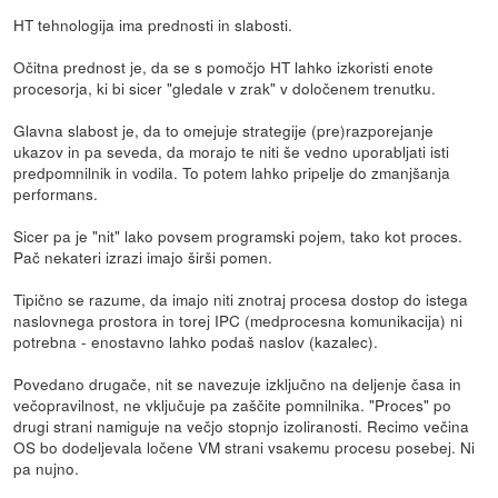
HT tehnologija ima prednosti in slabosti.
Očitna prednost je, da se s pomočjo HT lahko izkoristi enote
procesorja, ki bi sicer "gledale v zrak" v določenem trenutku.
Glavna slabost je, da to omejuje strategije (pre)razporejanje
ukazov in pa seveda, da morajo te niti še vedno uporabljati isti
predpomnilnik in vodila. To potem lahko pripelje do zmanjšanja
performans.
Sicer pa je "nit" lako povsem programski pojem, tako kot proces.
Pač nekateri izrazi imajo širši pomen.
Tipično se razume, da imajo niti znotraj procesa dostop do istega
naslovnega prostora in torej IPC (medprocesna komunikacija) ni
potrebna - enostavno lahko podaš naslov (kazalec).
Povedano drugače, nit se navezuje izključno na deljenje časa in
večopravilnost, ne vključuje pa zaščite pomnilnika. "Proces" po
drugi strani namiguje na večjo stopnjo izoliranosti. Recimo večina
OS bo dodeljevala ločene VM strani vsakemu procesu posebej. Ni
pa nujno.