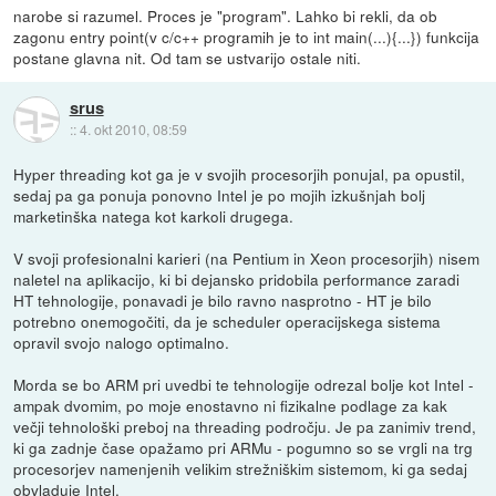
narobe si razumel. Proces je "program". Lahko bi rekli, da ob
zagonu entry point(v c/c++ programih je to int main(...){...}) funkcija
postane glavna nit. Od tam se ustvarijo ostale niti.
srus
::
4. okt 2010, 08:59
Hyper threading kot ga je v svojih procesorjih ponujal, pa opustil,
sedaj pa ga ponuja ponovno Intel je po mojih izkušnjah bolj
marketinška natega kot karkoli drugega.
V svoji profesionalni karieri (na Pentium in Xeon procesorjih) nisem
naletel na aplikacijo, ki bi dejansko pridobila performance zaradi
HT tehnologije, ponavadi je bilo ravno nasprotno - HT je bilo
potrebno onemogočiti, da je scheduler operacijskega sistema
opravil svojo nalogo optimalno.
Morda se bo ARM pri uvedbi te tehnologije odrezal bolje kot Intel -
ampak dvomim, po moje enostavno ni fizikalne podlage za kak
večji tehnološki preboj na threading področju. Je pa zanimiv trend,
ki ga zadnje čase opažamo pri ARMu - pogumno so se vrgli na trg
procesorjev namenjenih velikim strežniškim sistemom, ki ga sedaj
obvladuje Intel.