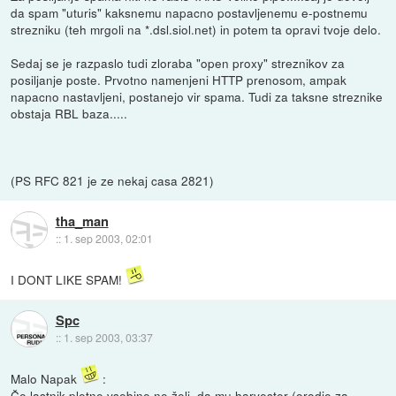
da spam "uturis" kaksnemu napacno postavljenemu e-postnemu
strezniku (teh mrgoli na *.dsl.siol.net) in potem ta opravi tvoje delo.
Sedaj se je razpaslo tudi zloraba "open proxy" streznikov za
posiljanje poste. Prvotno namenjeni HTTP prenosom, ampak
napacno nastavljeni, postanejo vir spama. Tudi za taksne streznike
obstaja RBL baza.....
(PS RFC 821 je ze nekaj casa 2821)
tha_man
::
1. sep 2003, 02:01
I DONT LIKE SPAM!
Spc
::
1. sep 2003, 03:37
Malo Napak
:
Če lastnik pletne vsebine ne želi, da mu harvester (orodje za