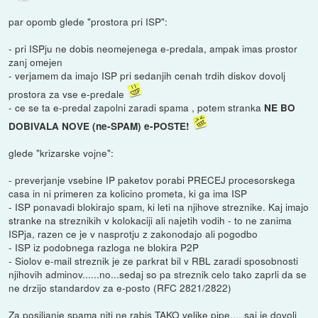
par opomb glede "prostora pri ISP":
- pri ISPju ne dobis neomejenega e-predala, ampak imas prostor
zanj omejen
- verjamem da imajo ISP pri sedanjih cenah trdih diskov dovolj
prostora za vse e-predale
- ce se ta e-predal zapolni zaradi spama , potem stranka
NE BO
DOBIVALA NOVE (ne-SPAM) e-POSTE!
glede "krizarske vojne":
- preverjanje vsebine IP paketov porabi PRECEJ procesorskega
casa in ni primeren za kolicino prometa, ki ga ima ISP
- ISP ponavadi blokirajo spam, ki leti na njihove streznike. Kaj imajo
stranke na streznikih v kolokaciji ali najetih vodih - to ne zanima
ISPja, razen ce je v nasprotju z zakonodajo ali pogodbo
- ISP iz podobnega razloga ne blokira P2P
- Siolov e-mail streznik je ze parkrat bil v RBL zaradi sposobnosti
njihovih adminov......no...sedaj so pa streznik celo tako zaprli da se
ne drzijo standardov za e-posto (RFC 2821/2822)
Za posiljanje spama niti ne rabis TAKO velike pipe.....saj je dovolj