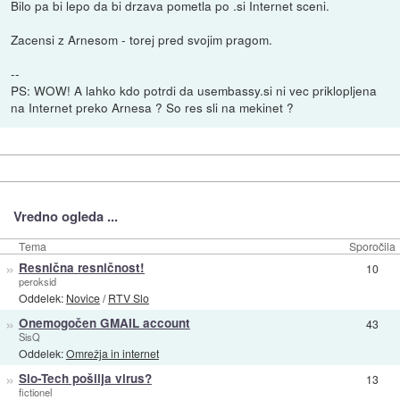
Bilo pa bi lepo da bi drzava pometla po .si Internet sceni.
Zacensi z Arnesom - torej pred svojim pragom.
--
PS: WOW! A lahko kdo potrdi da usembassy.si ni vec priklopljena
na Internet preko Arnesa ? So res sli na mekinet ?
Vredno ogleda ...
Tema
Sporočila
»
Resnična resničnost!
10
peroksid
Oddelek:
Novice
/
RTV Slo
»
Onemogočen GMAIL account
43
SisQ
Oddelek:
Omrežja in internet
»
Slo-Tech pošilja virus?
13
fictionel