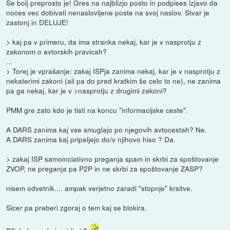
Se bolj preprosto je! Gres na najblizjo posto in podpises izjavo da
noces vec dobivati nenaslovljene poste na svoj naslov. Stvar je
zastonj in DELUJE!
> kaj pa v primeru, da ima stranka nekaj, kar je v nasprotju z
zakonom o avtorskih pravicah?
...
> Torej je vprašanje: zakaj ISPja zanima nekaj, kar je v nasprotju z
nekaterimi zakoni (ali pa do pred kratkim še celo to ne), ne zanima
pa ga nekaj, kar je v >nasprotju z drugimi zakoni?
PMM gre zato kdo je tisti na koncu "informacijske ceste".
A DARS zanima kaj vse smuglajo po njegovih avtocestah? Ne.
A DARS zanima kaj pripeljejo do/v njihovo hiso ? Da.
> zakaj ISP samoinciativno preganja spam in skrbi za spoštovanje
ZVOP, ne preganja pa P2P in ne skrbi za spoštovanje ZASP?
nisem odvetnik.... ampak verjetno zaradi "stopnje" krsitve.
Sicer pa preberi zgoraj o tem kaj se blokira.