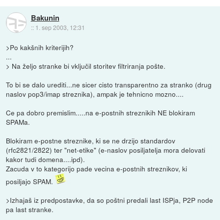
Bakunin
::
1. sep 2003, 12:31
>Po kakšnih kriterijih?
...
> Na željo stranke bi vključil storitev filtriranja pošte.
To bi se dalo urediti...ne sicer cisto transparentno za stranko (drug
naslov pop3/imap streznika), ampak je tehnicno mozno....
Ce pa dobro premislim.....na e-postnih streznikih NE blokiram
SPAMa.
Blokiram e-postne streznike, ki se ne drzijo standardov
(rfc2821/2822) ter "net-etike" (e-naslov posiljatelja mora delovati
kakor tudi domena....ipd).
Zacuda v to kategorijo pade vecina e-postnih streznikov, ki
posiljajo SPAM.
>Izhajaš iz predpostavke, da so poštni predali last ISPja, P2P node
pa last stranke.