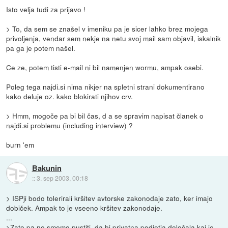
Isto velja tudi za prijavo !
> To, da sem se znašel v imeniku pa je sicer lahko brez mojega
privoljenja, vendar sem nekje na netu svoj mail sam objavil, iskalnik
pa ga je potem našel.
Ce ze, potem tisti e-mail ni bil namenjen wormu, ampak osebi.
Poleg tega najdi.si nima nikjer na spletni strani dokumentirano
kako deluje oz. kako blokirati njihov crv.
> Hmm, mogoče pa bi bil čas, d a se spravim napisat članek o
najdi.si problemu (including interview) ?
burn 'em
Bakunin
::
3. sep 2003, 00:18
> ISPji bodo tolerirali kršitev avtorske zakonodaje zato, ker imajo
dobiček. Ampak to je vseeno kršitev zakonodaje.
...
>Zato pa ne smemo pustiti, da bi privatna podjetja določala kaj je