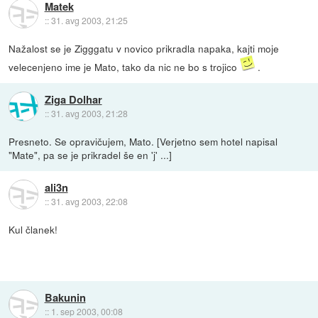
Matek
::
31. avg 2003, 21:25
Nažalost se je Zigggatu v novico prikradla napaka, kajti moje
velecenjeno ime je Mato, tako da nic ne bo s trojico
.
Ziga Dolhar
::
31. avg 2003, 21:28
Presneto. Se opravičujem, Mato. [Verjetno sem hotel napisal
"Mate", pa se je prikradel še en 'j' ...]
ali3n
::
31. avg 2003, 22:08
Kul članek!
Bakunin
::
1. sep 2003, 00:08