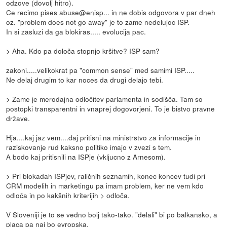
odzove (dovolj hitro).
Ce recimo pises abuse@enisp... in ne dobis odgovora v par dneh
oz. "problem does not go away" je to zame nedelujoc ISP.
In si zasluzi da ga blokiras..... evolucija pac.
> Aha. Kdo pa določa stopnjo kršitve? ISP sam?
zakoni.....velikokrat pa "common sense" med samimi ISP.....
Ne delaj drugim to kar noces da drugi delajo tebi.
> Zame je merodajna odločitev parlamenta in sodišča. Tam so
postopki transparentni in vnaprej dogovorjeni. To je bistvo pravne
države.
Hja....kaj jaz vem....daj pritisni na ministrstvo za informacije in
raziskovanje rud kaksno politiko imajo v zvezi s tem.
A bodo kaj pritisnili na ISPje (vkljucno z Arnesom).
> Pri blokadah ISPjev, raličnih seznamih, konec koncev tudi pri
CRM modelih in marketingu pa imam problem, ker ne vem kdo
odloča in po kakšnih kriterijih > odloča.
V Sloveniji je to se vedno bolj tako-tako. "delali" bi po balkansko, a
placa pa naj bo evropska.