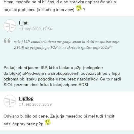
Hmm, mogoče pa bi bil čas, d a se spravim napisat članek o
najdi.si problemu (including interview)
?
l_jst
::
1. sep 2003, 17:54
zakaj ISP samoinciativno preganja spam in skrbi za spoštovanje
ZVOP, ne preganja pa P2P in ne skrbi za spoštovanje ZASP?
Pa kaj teb ni jasen. ISP, ki bo blokeru p2p (nelegalne
datoteke),pPredvsem na širokopasovnih povezavah bo v hipu
oziroma ob izteku pogodbe ostou brez naročnikov. Če to nardi
SIOL poznam dost folka k takoj odpove ADSL.
flipflop
::
1. sep 2003, 20:39
Odvisno bi bilo od cene. Za jurja mesečno bi mel tudi 1mbit
adsl,čeprav brez p2p.