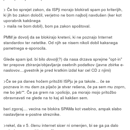
> Če bo sprejet zakon, da ISPji morajo blokirati spam po kriterijih,
ki jih bo zakon določil, verjetno ne bom najbolj navdušen (ker kot
uporabnik kakšnega
> maila ne bom dobil), bom pa zakon spoštoval.
PMM je dovolj da se blokirajo kreteni, ki ne poznajo Internet
standardov ter netetike. Od njih se nisem nikoli dobil kaksnega
pametnega e-sporocila.
Glede spam ipd. bi bilo
(?) da nasa drzava sprejme "opt-in"
dovolj
ter prepove zbiranje/objavljanje osebnih podatkov (javne zbirke e-
naslovov....gvestnik je pred kratkim izdal kar cel CD z njimi)
>Če se pa danes hočem pritožiti ISPju je pa takole... če se
poznava in mu dam za pijačo je stvar rešena, če pa sem mu zoprn,
me bo jeb**. Če pa grem na >policijo, pa morajo mojo pritožbo
obravnavati ne glede na to kaj ali kakšen sem.
beri zgoraj.... vecina ne blokira SPAMa kot vsebino, ampak slabo
nastavljene e-postne streznike.
>rekel, da v 5. členu internet sicer ni omenjen, bi se ga pa dalo