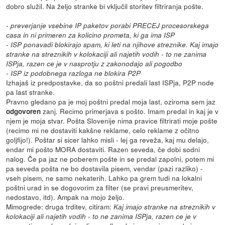
dobro služil. Na željo stranke bi vključil storitev filtriranja pošte.
- preverjanje vsebine IP paketov porabi PRECEJ procesorskega
casa in ni primeren za kolicino prometa, ki ga ima ISP
- ISP ponavadi blokirajo spam, ki leti na njihove streznike. Kaj imajo
stranke na streznikih v kolokaciji ali najetih vodih - to ne zanima
ISPja, razen ce je v nasprotju z zakonodajo ali pogodbo
- ISP iz podobnega razloga ne blokira P2P
Izhajaš iz predpostavke, da so poštni predali last ISPja, P2P node
pa last stranke.
Pravno gledano pa je moj poštni predal moja last, oziroma sem jaz
zanj. Recimo primerjava s pošto. Imam predal in kaj je v
odgovoren
njem je moja stvar. Pošta Slovenije nima pravice filtrirati moje pošte
(recimo mi ne dostaviti kakšne reklame, celo reklame z očitno
goljfijo!). Poštar si sicer lahko misli - lej ga reveža, kaj mu delajo,
endar mi pošto MORA dostaviti. Razen seveda, če dobi sodni
nalog. Če pa jaz ne poberem pošte in se predal zapolni, potem mi
pa seveda pošta ne bo dostavila pisem, vendar (pazi razliko) -
vseh pisem, ne samo nekaterih. Lahko pa grem tudi na lokalni
poštni urad in se dogovorim za filter (se pravi preusmeritev,
nedostavo, itd). Ampak na mojo željo.
Mimogrede: druga trditev, citiram:
Kaj imajo stranke na streznikih v
kolokaciji ali najetih vodih - to ne zanima ISPja, razen ce je v