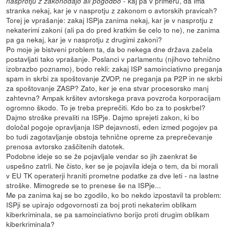
- kaj pa v primeru, da ima
nasprotju z zakonodajo ali pogodbo
stranka nekaj, kar je v nasprotju z zakonom o avtorskih pravicah?
Torej je vprašanje: zakaj ISPja zanima nekaj, kar je v nasprotju z
nekaterimi zakoni (ali pa do pred kratkim še celo to ne), ne zanima
pa ga nekaj, kar je v nasprotju z drugimi zakoni?
Po moje je bistveni problem ta, da bo nekega dne država začela
postavljati tako vprašanje. Poslanci v parlamentu (njihovo tehnično
izobrazbo poznamo), bodo rekli: zakaj ISP samoinciativno preganja
spam in skrbi za spoštovanje ZVOP, ne preganja pa P2P in ne skrbi
za spoštovanje ZASP? Zato, ker je ena stvar procesorsko manj
zahtevna? Ampak kršitev avtorskega prava povzroča korporacijam
ogromno škodo. To je treba preprečiti. Kdo bo za to poskrbel?
Dajmo stroške prevaliti na ISPje. Dajmo sprejeti zakon, ki bo
določal pogoje opravljanja ISP dejavnosti, eden izmed pogojev pa
bo tudi zagotavljanje obstoja tehnične opreme za preprečevanje
prenosa avtorsko zaščitenih datotek.
Podobne ideje so se že pojavljale vendar so jih zaenkrat še
uspešno zatrli. Ne čisto, ker se je pojavila ideja o tem, da bi morali
v EU TK operaterji hraniti prometne podatke za dve leti - na lastne
stroške. Mimogrede se to prenese še na ISPje...
Me pa zanima kaj se bo zgodilo, ko bo nekdo izpostavil ta problem:
ISPji se upirajo odgovornosti za boj proti nekaterim oblikam
kiberkriminala, se pa samoinciativno borijo proti drugim oblikam
kiberkriminala?