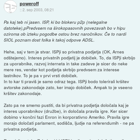
poweroff
::
2. sep 2003, 08:21
Pa kaj teb ni jasen. ISP, ki bo blokeru p2p (nelegalne
datoteke),pPredvsem na širokopasovnih povezavah bo v hipu
oziroma ob izteku pogodbe ostou brez naročnikov. Če to nardi
SIOL poznam dost folka k takoj odpove ADSL.
Hehe, saj v tem je stvar. ISPji so privatna podjetja (OK, Arnes
odštejemo). Interes privatnih podjetij je dobiček. To, da ISPji skrbijo
za uporabnike, razvoj interneta in take zadeve je sicer do neke
mere res, vendar kot podjetja skrbijo predvsem za interese
lastnikov. To je pa v prvi vrsti dobiček.
In to kar ti praviš je samo odraz tega. ISPji bodo tolerirali kršitev
avtorske zakonodaje zato, ker imajo dobiček. Ampak to je vseeno
kršitev zakonodaje.
Zato pa ne smemo pustiti, da bi privatna podjetja določala kaj je
interes uporabnikov (družbe), in določala pravila igre. Ker sicer
dobimo v končni fazi Enron in korporativno Ameriko. Pravila igre
morajo določati parlament, sodišča, ljudje na referendumih - ne pa
privatna podjetja.