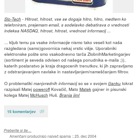
-
Slo-Tech
Hitrost, hitrost, vse se dogaja hitro, hitro, medtem ko
telefoniram, prejemam email, s sodelavko debatirava o vrednosti
indeksa NASDAQ, hitrost, hitrost, vrednost informacij ...
... kljub temu pa vsake
nismo tako veseli kot naša
informacije
razgledana (samo)govornica nekaj vrstic višje. Uporabniki
elektronske pošte smo vsakodnevno tarča ZlobnihMarketingarjev
(sortiment je seveda odvisen od našega ponudnika e-maila ;)),
katerih poslanstvo je kraja dragocenih trenutkov, ki jih zapravljamo
z odstranjevanjem navlake in nastavljanjem/nameščanjem filtrov.
O problematiki
so se v svojem
članku
tokrat
manjvrednih informacij
razpisali Matej
poweroff
Kovačič, Mato
Matek
gajner in pisunski
kolega Matej
McHusch
Huš.
Branja jim!
15 komentarjev
Preberite si še…
Američani producirajo največ spama
::
25. dec 2004