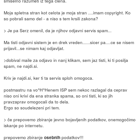
smiselno razumeti iz tega člena.
Moja spletna stran kot celota je moja stran ....imam copyright. Ko
so pobrali samo del - a niso s tem krsili zakona?
> Je pa Serz omenil, da je njihov odjavni servis spam...
Ma tisti odjavni sistem je en drek vreden......sicer pa....ce se nisem
prijavil...se nimam kaj odjavljat.
>dobival maile za odjavo in nanj klikam, sem jaz tisti, ki ti posilja
spam, ne najdi.si.
Kriv je najdi.si, ker ti ta servis sploh omogoca.
postmastru na vo^H^Henem ISP sem nekoc razlagal da ceprav
niso oni krivi da ena stranka spama, so oni tisti, ki so jih
pravzaprav omogocali da to dela.
Ergo so soudelezeni pri tem.
> če prepovemo zbiranje jevno bojavljenih podatkov, onemogočimo
iskanje po internetu.
prepovemo zbiranje
podatkov!!!
osebnih