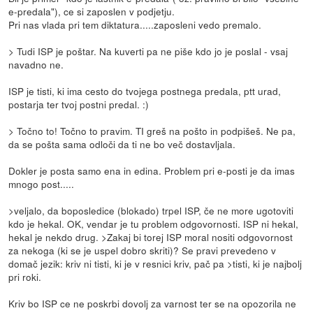
e-predala"), ce si zaposlen v podjetju.
Pri nas vlada pri tem diktatura.....zaposleni vedo premalo.
> Tudi ISP je poštar. Na kuverti pa ne piše kdo jo je poslal - vsaj
navadno ne.
ISP je tisti, ki ima cesto do tvojega postnega predala, ptt urad,
postarja ter tvoj postni predal. :)
> Točno to! Točno to pravim. TI greš na pošto in podpišeš. Ne pa,
da se pošta sama odloči da ti ne bo več dostavljala.
Dokler je posta samo ena in edina. Problem pri e-posti je da imas
mnogo post.....
>veljalo, da boposledice (blokado) trpel ISP, če ne more ugotoviti
kdo je hekal. OK, vendar je tu problem odgovornosti. ISP ni hekal,
hekal je nekdo drug. >Zakaj bi torej ISP moral nositi odgovornost
za nekoga (ki se je uspel dobro skriti)? Se pravi prevedeno v
domač jezik: kriv ni tisti, ki je v resnici kriv, pač pa >tisti, ki je najbolj
pri roki.
Kriv bo ISP ce ne poskrbi dovolj za varnost ter se na opozorila ne