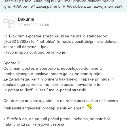
Razmisli pa tole. Zakaj naj bi ISPji imeli pravico določati pravila
igre, RIAA pa ne? Zakaj pa ne bi RIAA skrbela za razvoj interneta?
Bakunin
::
3. sep 2003, 00:06
>> Blokiram e-postne streznike, ki se ne drzijo standardov
(rfc2821/2822) ter "net-etike" (e-naslov posiljatelja mora delovati
kakor tudi domena....ipd).
>Prvo ni sporno, drugo pa lahko je.
Sporno ?
Ce ti meni posljes e-sporocilo iz neobstojece domene ali
neobstojecega e-naslova, potem ga jaz ne bom sprejel.
Ze zaradi tega, ker ti v primeru kakrsnekoli napake pri nadaljni
dostavi tega sporocila, ne morem poslati obvestila o tem.
In potem to "lezi" in "tezi" moj e-postni streznik.
Ce ne znas anglesko, potem te ne rabim poslusati ko mi hoces v
"italijanski anglescini" prodaji "penis enlarger".
> Strežnik da, ne pa tudi poštni predal, oziroma, se bom bolj
natančno izrazil - njegova vsebina.