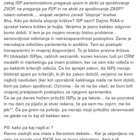
zakaj ISP samoinciativno preganja spam in skrbi za spoštovanje
ZVOP, ne preganja pa P2P in ne skrbi za spoštovanje ZASP?
nisem odvetnik.... ampak verjetno zaradi "stopnje" krsitve.
Aha. Kdo pa določa stopnjo kršitve? ISP sam? Dajmo RIAA-o
vprašat katera kršitev je hujša. Verjetno je jasno kakšen odgovor
bomo dobili. V tem je po mojem mnenju bistvo problema -
samovoljnost odločanja in netransparentnost postopkov. Zame je
merodajna odločitev parlamenta in sodišča. Tam so postopki
transparentni in vnaprej dogovorjeni. To je bistvo pravne države.
Pri blokadah ISPjev, raličnih seznamih, konec koncev tudi pri CRM
modelih in marketingu pa imam problem, ker ne vem kdo odloča in
po kakšnih kriterijih odloča. Če bo sprejet zakon, da ISPji morajo
blokirati spam po kriterijih, ki jih bo zakon določil, verjetno ne bom
najbolj navdušen (ker kot uporabnik kakšnega maila ne bom dobil),
bom pa zakon spoštoval. Oziroma - če mi ne bo všeč, se bom lotil
vnaprej predpisanih postopkov za njegovo spremembo.
Če se pa danes hočem pritožiti ISPju je pa takole... če se poznava
in mu dam za pijačo je stvar rešena, če pa sem mu zoprn, me bo
jeb**. Če pa grem na policijo, pa morajo mojo pritožbo obravnavati
ne glede na to kaj ali kakšen sem.
PS: kako pa kaj najdi.si ?
Ravno zadnjič sva imela s Serzotom debato... Kar je objavljeno na
netu ne spada pod ZVOP, ker je javno objavljeno. Sem tudi