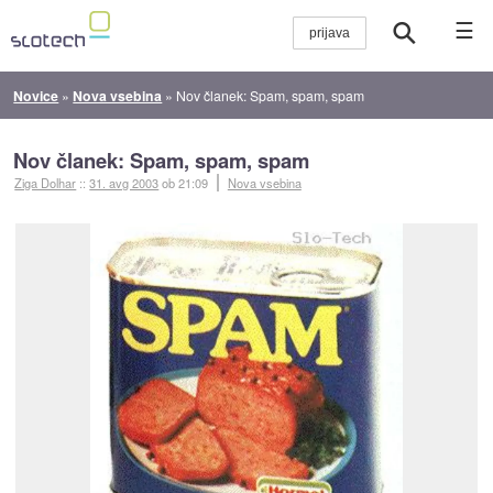
☰
Novice
»
Nova vsebina
»
Nov članek: Spam, spam, spam
Nov članek: Spam, spam, spam
Ziga Dolhar
::
31. avg 2003
ob 21:09
Nova vsebina