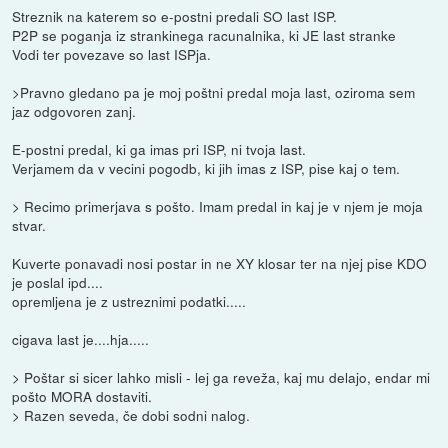
Streznik na katerem so e-postni predali SO last ISP.
P2P se poganja iz strankinega racunalnika, ki JE last stranke
Vodi ter povezave so last ISPja.
>Pravno gledano pa je moj poštni predal moja last, oziroma sem
jaz odgovoren zanj.
E-postni predal, ki ga imas pri ISP, ni tvoja last.
Verjamem da v vecini pogodb, ki jih imas z ISP, pise kaj o tem.
> Recimo primerjava s pošto. Imam predal in kaj je v njem je moja
stvar.
Kuverte ponavadi nosi postar in ne XY klosar ter na njej pise KDO
je poslal ipd....
opremljena je z ustreznimi podatki.....
cigava last je....hja.....
> Poštar si sicer lahko misli - lej ga reveža, kaj mu delajo, endar mi
pošto MORA dostaviti.
> Razen seveda, če dobi sodni nalog.