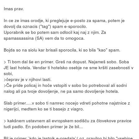
Imas prav.
In ce ze imas orodje, ki preglejuje e-posto za spama, potem je
dovolj da oznacis ("tag") spam e-sporocilo.
Uporabnik se bo potem sam odlocil kaj naj z njim. Za
spamassassina (SA) vem da to omogoca.
Bojda so na siolu kar brisali sporocila, ki so bila "kao" spam.
> Ti bom dal še en primer. Greš na dopust. Najameš sobo. Soba
JE last hotela. Vendar ti hotelsko osebje ne sme kršiti zasebnosti v
sobi,
>čeprav je v njihovi lasti.
>Če pride policaj in hoče vstopiti v sobo bo potreboval ali sodni
nalog ali pa tvoje dovoljenje, ne pa samo dovoljenje hotela.
Slab primer.....v sobo ti namrec nocejo vdreti pohotne najstnice z
nigerijci, medtem ko se ti basejo z viagro.
> kakšnem ustavnem ali evropskem sodišču za človekove pravice
tudi padlo. En podoben primer je že bil...
Bil je primer `kdo je lastnik e-predala`( oz. pravilno bi bilo "vsebine