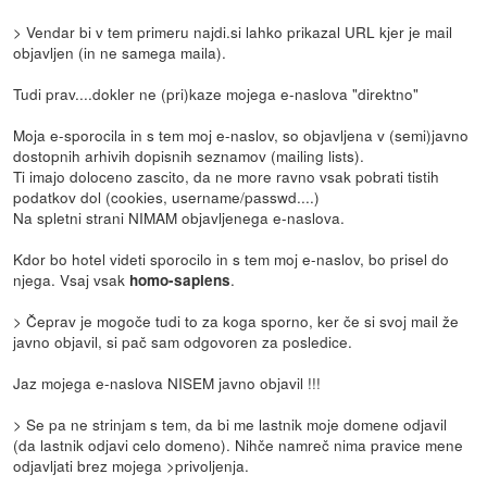
> Vendar bi v tem primeru najdi.si lahko prikazal URL kjer je mail
objavljen (in ne samega maila).
Tudi prav....dokler ne (pri)kaze mojega e-naslova "direktno"
Moja e-sporocila in s tem moj e-naslov, so objavljena v (semi)javno
dostopnih arhivih dopisnih seznamov (mailing lists).
Ti imajo doloceno zascito, da ne more ravno vsak pobrati tistih
podatkov dol (cookies, username/passwd....)
Na spletni strani NIMAM objavljenega e-naslova.
Kdor bo hotel videti sporocilo in s tem moj e-naslov, bo prisel do
njega. Vsaj vsak
.
homo-sapiens
> Čeprav je mogoče tudi to za koga sporno, ker če si svoj mail že
javno objavil, si pač sam odgovoren za posledice.
Jaz mojega e-naslova NISEM javno objavil !!!
> Se pa ne strinjam s tem, da bi me lastnik moje domene odjavil
(da lastnik odjavi celo domeno). Nihče namreč nima pravice mene
odjavljati brez mojega >privoljenja.