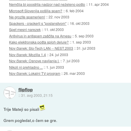
Nemčija bi poostrila nadzor nad neželeno pošto
::
11. apr 2004
Microsoft Slovenija pošilja spam?
::
6. feb 2004
Ne grozite spamerjem!
::
22. nov 2003
Spackers - crackerji s "poslanstvom"
::
16. okt 2003
Spet mesni narezek
::
11. okt 2003
Antivirus in antispam zaščita na Arnesu
::
5. sep 2003
Kako elektronska pošta sploh deluje?
::
1. sep 2003
Nov članek: Slo-Tech LAN -- NEST.2003
::
31. jul 2003
Nov članek: Mozilla 1.4
::
24. jul 2003
Nov članek: Osnove navijanja I.
::
7. jul 2003
Nikoli ni prehladno ...
::
1. jun 2003
Nov članek: Lokalni TV program
::
26. mar 2003
flipflop
::
31. avg 2003, 21:15
Trije Mateji so pisali
Grem pogledat,o čem se gre.