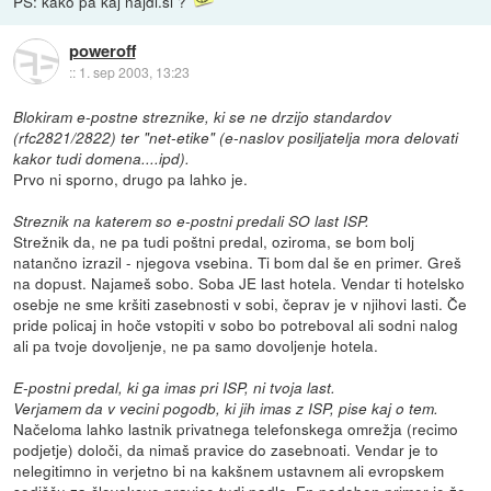
PS: kako pa kaj najdi.si ?
poweroff
::
1. sep 2003, 13:23
Blokiram e-postne streznike, ki se ne drzijo standardov
(rfc2821/2822) ter "net-etike" (e-naslov posiljatelja mora delovati
kakor tudi domena....ipd).
Prvo ni sporno, drugo pa lahko je.
Streznik na katerem so e-postni predali SO last ISP.
Strežnik da, ne pa tudi poštni predal, oziroma, se bom bolj
natančno izrazil - njegova vsebina. Ti bom dal še en primer. Greš
na dopust. Najameš sobo. Soba JE last hotela. Vendar ti hotelsko
osebje ne sme kršiti zasebnosti v sobi, čeprav je v njihovi lasti. Če
pride policaj in hoče vstopiti v sobo bo potreboval ali sodni nalog
ali pa tvoje dovoljenje, ne pa samo dovoljenje hotela.
E-postni predal, ki ga imas pri ISP, ni tvoja last.
Verjamem da v vecini pogodb, ki jih imas z ISP, pise kaj o tem.
Načeloma lahko lastnik privatnega telefonskega omrežja (recimo
podjetje) določi, da nimaš pravice do zasebnoati. Vendar je to
nelegitimno in verjetno bi na kakšnem ustavnem ali evropskem
sodišču za človekove pravice tudi padlo. En podoben primer je že