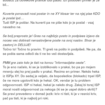
bil...
Kuverte ponavadi nosi postar in ne XY klosar ter na njej pise KDO
je poslal ipd....
Tudi ISP je poštar. Na kuverti pa ne piše kdo jo je poslal - vsaj
navadno ne.
Se bolj preprosto je! Gres na najblizjo posto in podpises izjavo da
noces vec dobivati nenaslovljene poste na svoj naslov. Stvar je
zastonj in DELUJE!
Točno to! Točno to pravim. TI greš na pošto in podpišeš. Ne pa, da
se pošta sama odloči da ti ne bo več dostavljala.
PMM gre zato kdo je tisti na koncu "informacijske ceste".
To je eno načelo, ki se je izoblikovalo v praksi, bo pa po mojem
mnenju slej ko prej padlo v praksi. Recimo en primer. Nekdo heka
iz ISPja XY. Do sedaj je veljalo, da boposledice (blokado) trpel ISP,
če ne more ugotoviti kdo je hekal. OK, vendar je tu problem
odgovornosti. ISP ni hekal, hekal je nekdo drug. Zakaj bi torej ISP
moral nositi odgovornost za nekoga (ki se je uspel dobro skriti)?
Se pravi prevedeno v domač jezik: kriv ni tisti, ki je v resnici kriv,
pač pa tisti, ki je najbolj pri roki.