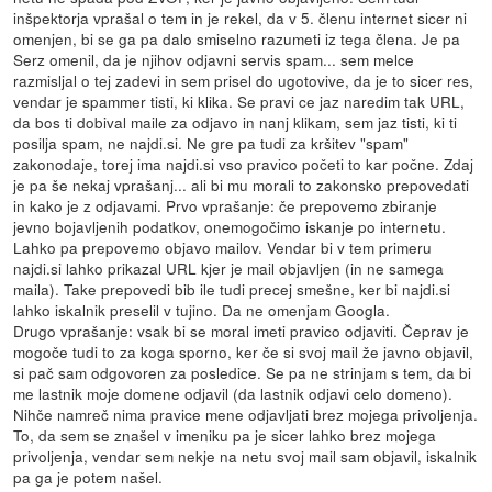
inšpektorja vprašal o tem in je rekel, da v 5. členu internet sicer ni
omenjen, bi se ga pa dalo smiselno razumeti iz tega člena. Je pa
Serz omenil, da je njihov odjavni servis spam... sem melce
razmisljal o tej zadevi in sem prisel do ugotovive, da je to sicer res,
vendar je spammer tisti, ki klika. Se pravi ce jaz naredim tak URL,
da bos ti dobival maile za odjavo in nanj klikam, sem jaz tisti, ki ti
posilja spam, ne najdi.si. Ne gre pa tudi za kršitev "spam"
zakonodaje, torej ima najdi.si vso pravico početi to kar počne. Zdaj
je pa še nekaj vprašanj... ali bi mu morali to zakonsko prepovedati
in kako je z odjavami. Prvo vprašanje: če prepovemo zbiranje
jevno bojavljenih podatkov, onemogočimo iskanje po internetu.
Lahko pa prepovemo objavo mailov. Vendar bi v tem primeru
najdi.si lahko prikazal URL kjer je mail objavljen (in ne samega
maila). Take prepovedi bib ile tudi precej smešne, ker bi najdi.si
lahko iskalnik preselil v tujino. Da ne omenjam Googla.
Drugo vprašanje: vsak bi se moral imeti pravico odjaviti. Čeprav je
mogoče tudi to za koga sporno, ker če si svoj mail že javno objavil,
si pač sam odgovoren za posledice. Se pa ne strinjam s tem, da bi
me lastnik moje domene odjavil (da lastnik odjavi celo domeno).
Nihče namreč nima pravice mene odjavljati brez mojega privoljenja.
To, da sem se znašel v imeniku pa je sicer lahko brez mojega
privoljenja, vendar sem nekje na netu svoj mail sam objavil, iskalnik
pa ga je potem našel.