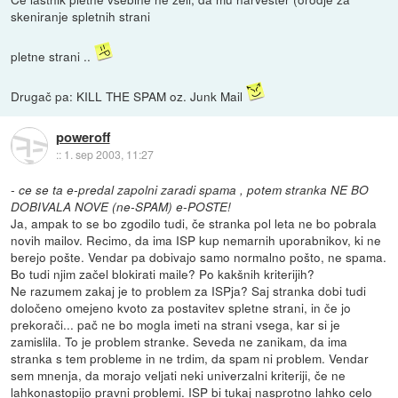
skeniranje spletnih strani
pletne strani ..
Drugač pa: KILL THE SPAM oz. Junk Mail
poweroff
::
1. sep 2003, 11:27
- ce se ta e-predal zapolni zaradi spama , potem stranka NE BO
DOBIVALA NOVE (ne-SPAM) e-POSTE!
Ja, ampak to se bo zgodilo tudi, če stranka pol leta ne bo pobrala
novih mailov. Recimo, da ima ISP kup nemarnih uporabnikov, ki ne
berejo pošte. Vendar pa dobivajo samo normalno pošto, ne spama.
Bo tudi njim začel blokirati maile? Po kakšnih kriterijih?
Ne razumem zakaj je to problem za ISPja? Saj stranka dobi tudi
določeno omejeno kvoto za postavitev spletne strani, in če jo
prekorači... pač ne bo mogla imeti na strani vsega, kar si je
zamislila. To je problem stranke. Seveda ne zanikam, da ima
stranka s tem probleme in ne trdim, da spam ni problem. Vendar
sem mnenja, da morajo veljati neki univerzalni kriteriji, če ne
lahkonastopijo pravni problemi. ISP bi tukaj nasprotno lahko celo