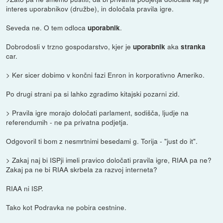
interes uporabnikov (družbe), in določala pravila igre.
Seveda ne. O tem odloca
.
uporabnik
Dobrodosli v trzno gospodarstvo, kjer je
aka
uporabnik
stranka
car.
> Ker sicer dobimo v končni fazi Enron in korporativno Ameriko.
Po drugi strani pa si lahko zgradimo kitajski pozarni zid.
> Pravila igre morajo določati parlament, sodišča, ljudje na
referendumih - ne pa privatna podjetja.
Odgovoril ti bom z nesmrtnimi besedami g. Torija - "just do it".
> Zakaj naj bi ISPji imeli pravico določati pravila igre, RIAA pa ne?
Zakaj pa ne bi RIAA skrbela za razvoj interneta?
RIAA ni ISP.
Tako kot Podravka ne pobira cestnine.