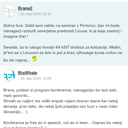
Brane2
::
23. sep 2003, 22:34
Dobra fora. Dobil sem vabilo na seminar v Portoroz, kjer mi bodo
managerji razlozili neverjetne prednosti Linuxa, ki je baje zastonj !
Imagine that !
Seveda, za to uslugo hocejo 64 kSIT drobiza za kotizacijo. Mislim,
je*em se z Linuxom ze leto in pol a brez njihovega kursa ocitno ne
bo slo naprej...
BigWhale
::
24. sep 2003, 10:29
Brane, preberi si program konference, managerjev bo tam zelo
malo govorilo...
Stroski so najbrz res veliki ampak najem dvoran stane kar nekaj
denarja, prav tako, da nekaj ljudi pripeljes cez luzo v naso malo
Slovenijio... :)
Konferenca je free as in speech, not as in beer... Ceprav bo nekaj
piva tudi tam "zastonj" ;)