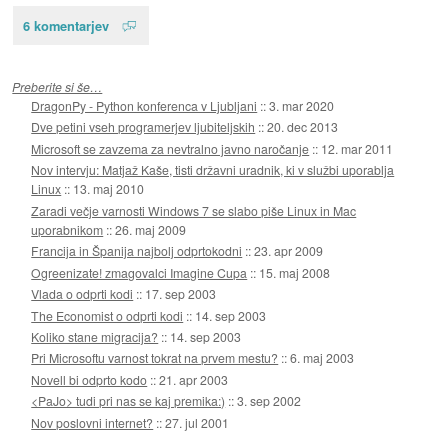
6 komentarjev
Preberite si še…
DragonPy - Python konferenca v Ljubljani
::
3. mar 2020
Dve petini vseh programerjev ljubiteljskih
::
20. dec 2013
Microsoft se zavzema za nevtralno javno naročanje
::
12. mar 2011
Nov intervju: Matjaž Kaše, tisti državni uradnik, ki v službi uporablja
Linux
::
13. maj 2010
Zaradi večje varnosti Windows 7 se slabo piše Linux in Mac
uporabnikom
::
26. maj 2009
Francija in Španija najbolj odprtokodni
::
23. apr 2009
Ogreenizate! zmagovalci Imagine Cupa
::
15. maj 2008
Vlada o odprti kodi
::
17. sep 2003
The Economist o odprti kodi
::
14. sep 2003
Koliko stane migracija?
::
14. sep 2003
Pri Microsoftu varnost tokrat na prvem mestu?
::
6. maj 2003
Novell bi odprto kodo
::
21. apr 2003
<PaJo> tudi pri nas se kaj premika:)
::
3. sep 2002
Nov poslovni internet?
::
27. jul 2001