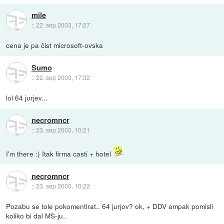
mile
::
22. sep 2003, 17:27
cena je pa čist microsoft-ovska
Sumo
::
22. sep 2003, 17:32
lol 64 jurjev...
necromncr
::
23. sep 2003, 10:21
I'm there :) Itak firma casti + hotel
necromncr
::
23. sep 2003, 10:22
Pozabu se tole pokomentirat.. 64 jurjov? ok, + DDV ampak pomisli
koliko bi dal MS-ju..