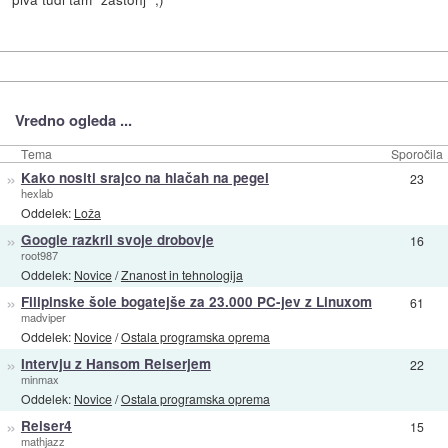
Vredno ogleda ...
Tema
Sporočila
»
Kako nositi srajco na hlačah na pegel
23
hexlab
Oddelek:
Loža
»
Google razkril svoje drobovje
16
root987
Oddelek:
Novice
/
Znanost in tehnologija
»
Filipinske šole bogatejše za 23.000 PC-jev z Linuxom
61
madviper
Oddelek:
Novice
/
Ostala programska oprema
»
Intervju z Hansom Reiserjem
22
minmax
Oddelek:
Novice
/
Ostala programska oprema
»
Reiser4
15
mathjazz