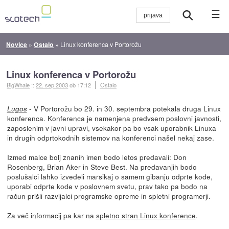
☰
Novice
»
Ostalo
»
Linux konferenca v Portorožu
Linux konferenca v Portorožu
BigWhale
::
22. sep 2003
ob 17:12
Ostalo
- V Portorožu bo 29. in 30. septembra potekala druga Linux
Lugos
konferenca. Konferenca je namenjena predvsem poslovni javnosti,
zaposlenim v javni upravi, vsekakor pa bo vsak uporabnik Linuxa
in drugih odprtokodnih sistemov na konferenci našel nekaj zase.
Izmed malce bolj znanih imen bodo letos predavali: Don
Rosenberg, Brian Aker in Steve Best. Na predavanjih bodo
poslušalci lahko izvedeli marsikaj o samem gibanju odprte kode,
uporabi odprte kode v poslovnem svetu, prav tako pa bodo na
račun prišli razvijalci programske opreme in spletni programerji.
Za več informacij pa kar na
spletno stran Linux konference
.