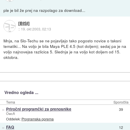
ple je bil že prej na razpolago za download...
[BISI]
::
19. okt 2003, 02:13
Mnja, na Slo-Techu se ne pojavljajo tako pogosto novice o taksni
tematiki... Na voljo je bila Maya PLE 4.5 (kot doljem); sedaj pa je na
voljo najnovejsa razlicica 5. Slednja je na voljo kot doljem od 15.
oktobra.
Vredno ogleda ...
Tema
Sporočila
»
Priročni programčki za prenosnike
39
OwcA
Oddelek:
Programska oprema
»
FAQ
12