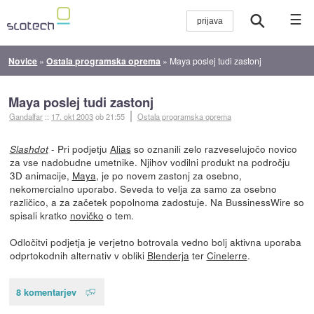
☰
Novice
»
Ostala programska oprema
»
Maya poslej tudi zastonj
Maya poslej tudi zastonj
Gandalfar
::
17. okt 2003
ob 21:55
Ostala programska oprema
- Pri podjetju
Alias
so oznanili zelo razveselujočo novico
Slashdot
za vse nadobudne umetnike. Njihov vodilni produkt na področju
3D animacije,
Maya
, je po novem zastonj za osebno,
nekomercialno uporabo. Seveda to velja za samo za osebno
različico, a za začetek popolnoma zadostuje. Na BussinessWire so
spisali kratko
novičko
o tem.
Odločitvi podjetja je verjetno botrovala vedno bolj aktivna uporaba
odprtokodnih alternativ v obliki
Blenderja
ter
Cinelerre
.
8 komentarjev