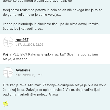
denar ko boš moral plačati za pravo različico
torej samo reklamna poteza in celo sploh nič novega ker je to že
dolgo na voljo, nova je samo verzija...
kar se pa blenderja in cinelerre tiče.. pa še nista dovolj razvita,
čeprav bolj kot večina ve..
root987
::
17. okt 2003, 22:26
Kaj ni PLE isto? Kakšna je sploh razlika? Sicer ne uporabljam
Maye, a vseeno.
Avalonis
::
18. okt 2003, 07:39
Drži kar je rekel Minimax. Zastonjska/okrnjena Maya je bila na voljo
že nekaj časa. Zakaj je to sploh novica? Vidim, da je veliko ljudi
padlo na marketinško potezo Aliasa