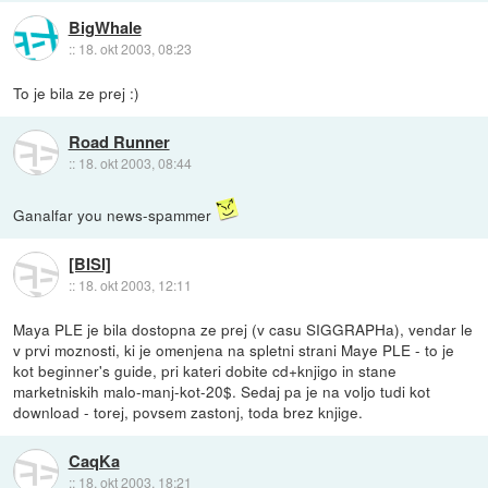
BigWhale
::
18. okt 2003, 08:23
To je bila ze prej :)
Road Runner
::
18. okt 2003, 08:44
Ganalfar you news-spammer
[BISI]
::
18. okt 2003, 12:11
Maya PLE je bila dostopna ze prej (v casu SIGGRAPHa), vendar le
v prvi moznosti, ki je omenjena na spletni strani Maye PLE - to je
kot beginner's guide, pri kateri dobite cd+knjigo in stane
marketniskih malo-manj-kot-20$. Sedaj pa je na voljo tudi kot
download - torej, povsem zastonj, toda brez knjige.
CaqKa
::
18. okt 2003, 18:21