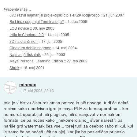
Preberite si še…
JVC razvil najmanjši projekcijski čip s 4K2K ločljivostjo
::
21. jun 2007
Bo Linux poganjal Terminatorja?
::
1. dec 2005
LCD novice
::
30. nov 2005
Izšla je Cinelerra 2.0
::
14. sep 2005
3D na dlančnikih
::
17. jun 2005
Cinelerra dobila nagrado
::
14. maj 2004
Najmanjši tiskalnik
::
29. jun 2003
Maya Personal Learning Edition
::
27. feb 2002
Shrek
::
18. maj 2001
minmax
::
17. okt 2003, 22:13
tole je v bistvu čista reklamna poteza in nič novega. tudi če delaš
recimo kako neodvisno igro je maya PLE za to neuporabna... ker
ne moreš uporabljat niti pluginov, niti shranjevat v normalnem
formatu, če pa hočeš kako _nekomercialno_ stvar narest ti pa
nariše grd watermark čez vse... torej tudi za osebno rabo ni kul. kul
je samo če se hočeš učit na njej, kar jim bo posledično prineslo