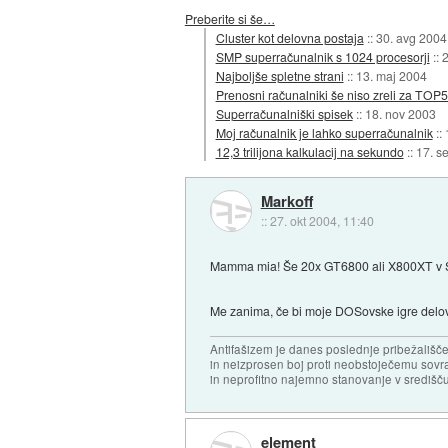
Preberite si še…
Cluster kot delovna postaja
::
30. avg 2004
SMP superračunalnik s 1024 procesorji
::
2
Najboljše spletne strani
::
13. maj 2004
Prenosni računalniki še niso zreli za TOP
Superračunalniški spisek
::
18. nov 2003
Moj računalnik je lahko superračunalnik
::
12,3 trilijona kalkulacij na sekundo
::
17. s
Markoff
::
27. okt 2004, 11:40
Mamma mia! Še 20x GT6800 ali X800XT v SLI p
Me zanima, če bi moje DOSovske igre deloval
Antifašizem je danes poslednje pribežališče
in neizprosen boj proti neobstoječemu sovr
in neprofitno najemno stanovanje v središču
element