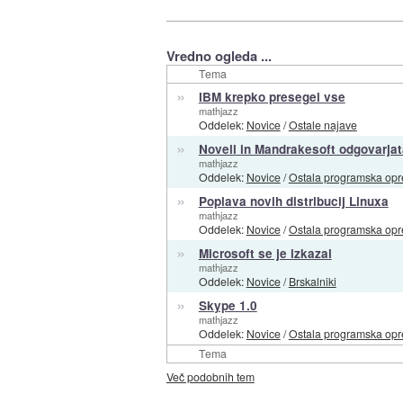
Vredno ogleda ...
Tema
»
IBM krepko presegel vse
mathjazz
Oddelek:
Novice
/
Ostale najave
»
Novell in Mandrakesoft odgovarjat
mathjazz
Oddelek:
Novice
/
Ostala programska op
»
Poplava novih distribucij Linuxa
mathjazz
Oddelek:
Novice
/
Ostala programska op
»
Microsoft se je izkazal
mathjazz
Oddelek:
Novice
/
Brskalniki
»
Skype 1.0
mathjazz
Oddelek:
Novice
/
Ostala programska op
Tema
Več podobnih tem