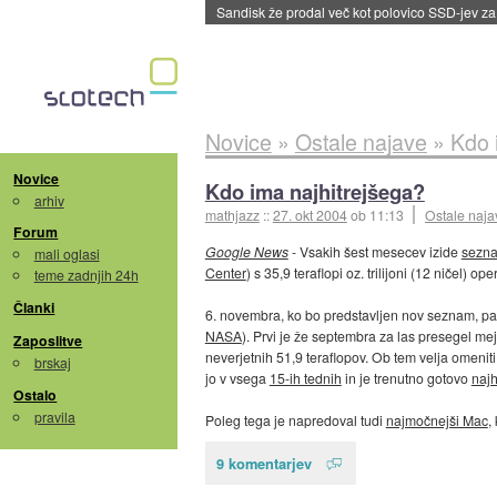
Sandisk že prodal več kot polovico SSD-jev za 
Novice
»
Ostale najave
»
Kdo 
Novice
Kdo ima najhitrejšega?
arhiv
mathjazz
::
27. okt 2004
ob 11:13
Ostale naja
Forum
Google News
- Vsakih šest mesecev izide
sezna
mali oglasi
Center
) s 35,9 teraflopi oz. trilijoni (12 ničel) op
teme zadnjih 24h
Članki
6. novembra, ko bo predstavljen nov seznam, pa
NASA
). Prvi je že septembra za las presegel mej
Zaposlitve
neverjetnih 51,9 teraflopov. Ob tem velja omeniti,
brskaj
jo v vsega
15-ih tednih
in je trenutno gotovo
najh
Ostalo
pravila
Poleg tega je napredoval tudi
najmočnejši Mac
,
9 komentarjev