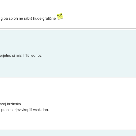
ng pa sploh ne rabiš hude grafične
jetno si mislil 15 tednov.
ecej brzinsko.
procesorjev vkopili vsak dan.