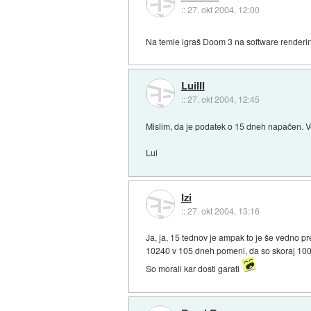
::
27. okt 2004, 12:00
Na temle igraš Doom 3 na software renderi
LuiIII
::
27. okt 2004, 12:45
Mislim, da je podatek o 15 dneh napačen. Ver
Lui
Izi
::
27. okt 2004, 13:16
Ja, ja, 15 tednov je ampak to je še vedno pr
10240 v 105 dneh pomeni, da so skoraj 100 
So morali kar dosti garati