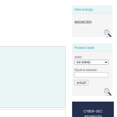
Hitre funkcije
seznam tem
Posebni izpisi
Avtor:
Ključna beseda: