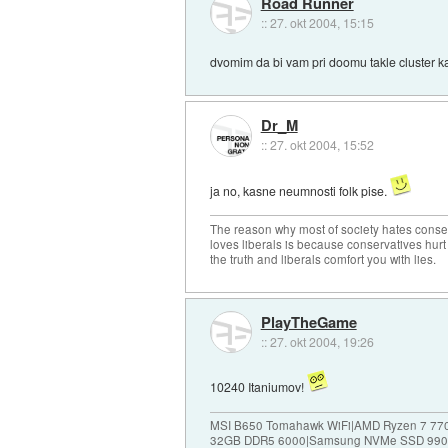
Road Runner
::
27. okt 2004, 15:15
dvomim da bi vam pri doomu takle cluster k
Dr_M
::
27. okt 2004, 15:52
ja no, kasne neumnosti folk pise.
The reason why most of society hates conse
loves liberals is because conservatives hurt
the truth and liberals comfort you with lies.
PlayTheGame
::
27. okt 2004, 19:26
10240 Itaniumov!
MSI B650 Tomahawk WiFi|AMD Ryzen 7 77
32GB DDR5 6000|Samsung NVMe SSD 990P