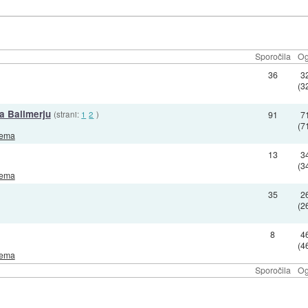
Sporočila
Og
36
3
(3
a Ballmerju
(strani:
1
2
)
91
7
(7
rema
13
3
(3
rema
35
2
(2
8
4
(4
rema
Sporočila
Og