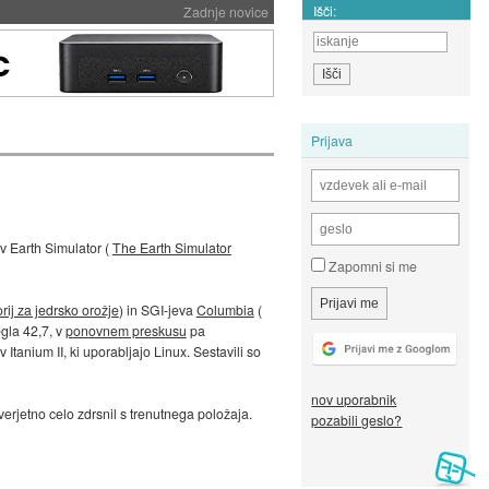
Išči:
Zadnje novice
Prijava
v Earth Simulator (
The Earth Simulator
Zapomni si me
rij za jedrsko orožje
) in SGI-jeva
Columbia
(
egla 42,7, v
ponovnem preskusu
pa
Itanium II, ki uporabljajo Linux. Sestavili so
nov uporabnik
verjetno celo zdrsnil s trenutnega položaja.
pozabili geslo?