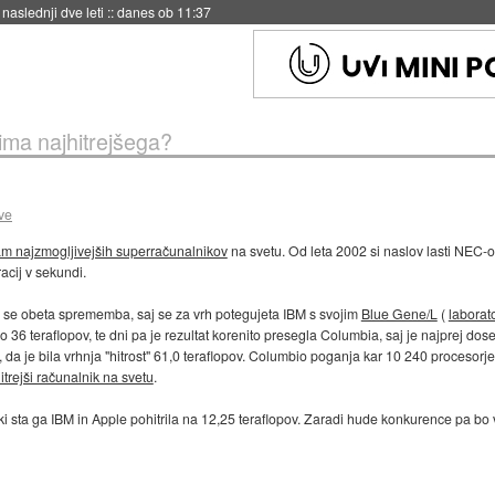
naslednji dve leti
::
danes ob 11:37
ima najhitrejšega?
ve
m najzmogljivejših superračunalnikov
na svetu. Od leta 2002 si naslov lasti NEC-o
eracij v sekundi.
 se obeta sprememba, saj se za vrh potegujeta IBM s svojim
Blue Gene/L
(
laborato
o 36 teraflopov, te dni pa je rezultat korenito presegla Columbia, saj je najprej dos
 da je bila vrhnja "hitrost" 61,0 teraflopov. Columbio poganja kar 10 240 procesorjev 
itrejši računalnik na svetu
.
 ki sta ga IBM in Apple pohitrila na 12,25 teraflopov. Zaradi hude konkurence pa bo 