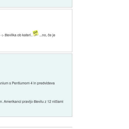
> številka ob kateri..
...no, če je
i Itanium s Pentiumom 4 in predvideva
jon. Amerikanci pravijo številu z 12 ničlami