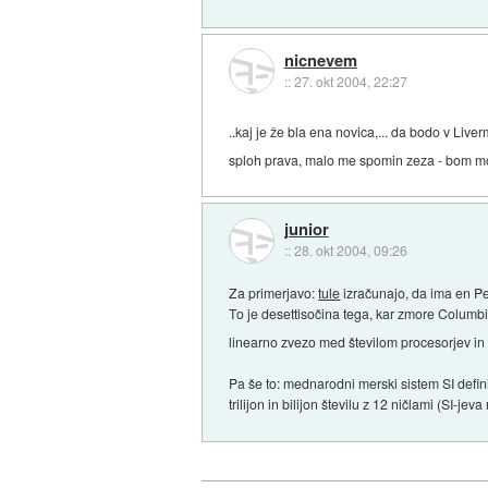
nicnevem
::
27. okt 2004, 22:27
..kaj je že bla ena novica,... da bodo v Liv
sploh prava, malo me spomin zeza - bom mo
junior
::
28. okt 2004, 09:26
Za primerjavo:
tule
izračunajo, da ima en P
To je desettisočina tega, kar zmore Columbia 
linearno zvezo med številom procesorjev in 
Pa še to: mednarodni merski sistem SI defin
trilijon in bilijon številu z 12 ničlami (SI-jeva