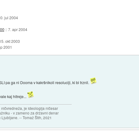
0. jul 2004
500
::
7. apr 2004
15. okt 2003
ep 2001
a ga ni Dooma v kakršnikoli resoluciji, ki bi trznil.
e kaj hitreje...
 ničvredneža, je ideologija ničesar
ažniku - v zameno za državni denar
 Ljubljane. -- Tomaž Štih, 2021