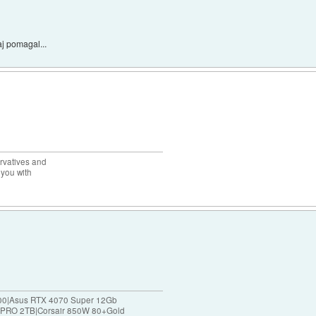
aj pomagal...
rvatives and
 you with
00|Asus RTX 4070 Super 12Gb
RO 2TB|Corsair 850W 80+Gold