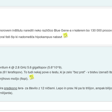
ermorovem inštitutu naredili neko različico Blue Gene-a v katerem bo 130 000 procov -
ral tisti čip ki nadomešča hipokampus nabavt
entium 4 @ 2.8 GHz 5.6 gigaflopov (5.6*10^9).
(61 teraflopov). To tudi nekaj pove o testu, ki je zelo "čez prst" - v bistvu izenač
njihovo močjo (flopi).
ira
predpono
tera- za število z 12 ničlami. Lepo in prav. Ni pa to trilijon, ampak bili
 milijarda).