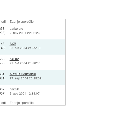
ledi
Zadnje sporočilo
238
darkolord
238)
7. nov 2004 22:32:26
148
SXR
148)
30. okt 2004 21:55:39
488
64202
488)
29. okt 2004 23:56:05
681
Alexius Heristalski
681)
17. sep 2004 23:25:09
607
pivmik
607)
3. avg 2004 12:18:07
ledi
Zadnje sporočilo