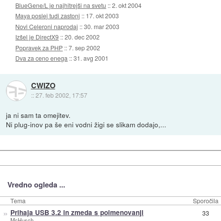
BlueGene/L je najhitrejši na svetu
::
2. okt 2004
Maya poslej tudi zastonj
::
17. okt 2003
Novi Celeroni naprodaj
::
30. mar 2003
Izšel je DirectX9
::
20. dec 2002
Popravek za PHP
::
7. sep 2002
Dva za ceno enega
::
31. avg 2001
CWIZO
::
27. feb 2002, 17:57
ja ni sam ta omejitev.
Ni plug-inov pa še eni vodni žigi se slikam dodajo,...
Vredno ogleda ...
Tema
Sporočila
»
Prihaja USB 3.2 in zmeda s poimenovanji
33
McHusch