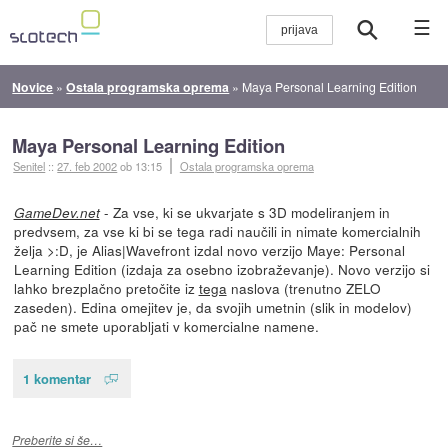
☰
Novice
»
Ostala programska oprema
»
Maya Personal Learning Edition
Maya Personal Learning Edition
Senitel
::
27. feb 2002
ob 13:15
Ostala programska oprema
- Za vse, ki se ukvarjate s 3D modeliranjem in
GameDev.net
predvsem, za vse ki bi se tega radi naučili in nimate komercialnih
želja >:D, je Alias|Wavefront izdal novo verzijo Maye: Personal
Learning Edition (izdaja za osebno izobraževanje). Novo verzijo si
lahko brezplačno pretočite iz
tega
naslova (trenutno ZELO
zaseden). Edina omejitev je, da svojih umetnin (slik in modelov)
pač ne smete uporabljati v komercialne namene.
1 komentar
Preberite si še…