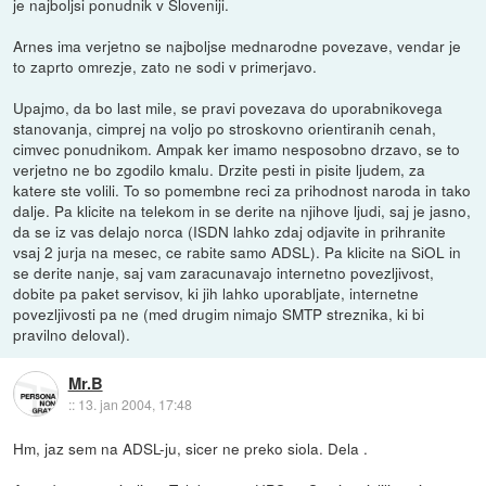
je najboljsi ponudnik v Sloveniji.
Arnes ima verjetno se najboljse mednarodne povezave, vendar je
to zaprto omrezje, zato ne sodi v primerjavo.
Upajmo, da bo last mile, se pravi povezava do uporabnikovega
stanovanja, cimprej na voljo po stroskovno orientiranih cenah,
cimvec ponudnikom. Ampak ker imamo nesposobno drzavo, se to
verjetno ne bo zgodilo kmalu. Drzite pesti in pisite ljudem, za
katere ste volili. To so pomembne reci za prihodnost naroda in tako
dalje. Pa klicite na telekom in se derite na njihove ljudi, saj je jasno,
da se iz vas delajo norca (ISDN lahko zdaj odjavite in prihranite
vsaj 2 jurja na mesec, ce rabite samo ADSL). Pa klicite na SiOL in
se derite nanje, saj vam zaracunavajo internetno povezljivost,
dobite pa paket servisov, ki jih lahko uporabljate, internetne
povezljivosti pa ne (med drugim nimajo SMTP streznika, ki bi
pravilno deloval).
Mr.B
::
13. jan 2004, 17:48
Hm, jaz sem na ADSL-ju, sicer ne preko siola. Dela .