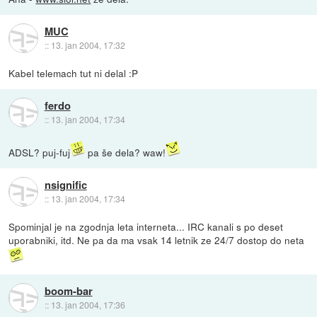
MUC
::
13. jan 2004, 17:32
Kabel telemach tut ni delal :P
ferdo
::
13. jan 2004, 17:34
ADSL? puj-fuj
pa še dela? waw!
nsignific
::
13. jan 2004, 17:34
Spominjal je na zgodnja leta interneta... IRC kanali s po deset
uporabniki, itd. Ne pa da ma vsak 14 letnik ze 24/7 dostop do neta
boom-bar
::
13. jan 2004, 17:36