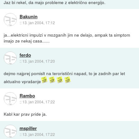
Jaz bi rekel, da majo probleme z električno energijo.
Bakunin
::
13. jan 2004, 17:12
ja...elektricni impulzi v mozganih jim ne delajo, ampak ta simptom
imajo ze nekaj casa......
ferdo
::
13. jan 2004, 17:20
dejmo najprej pomislt na teroristični napad, to je zadnih par let
aktualno vprašanje
Rambo
::
13. jan 2004, 17:22
Kabl kar prav pride ja.
mspiller
::
13. jan 2004, 17:22