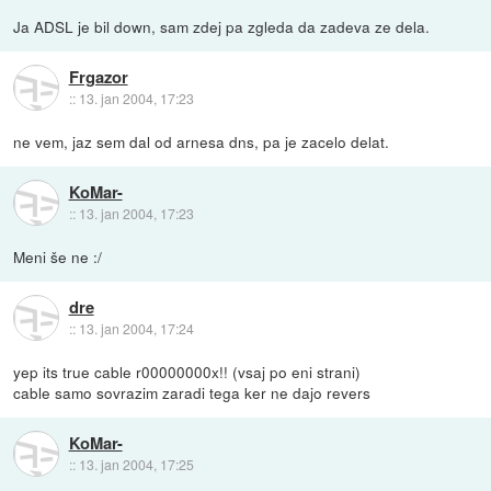
Ja ADSL je bil down, sam zdej pa zgleda da zadeva ze dela.
Frgazor
::
13. jan 2004, 17:23
ne vem, jaz sem dal od arnesa dns, pa je zacelo delat.
KoMar-
::
13. jan 2004, 17:23
Meni še ne :/
dre
::
13. jan 2004, 17:24
yep its true cable r00000000x!! (vsaj po eni strani)
cable samo sovrazim zaradi tega ker ne dajo revers
KoMar-
::
13. jan 2004, 17:25