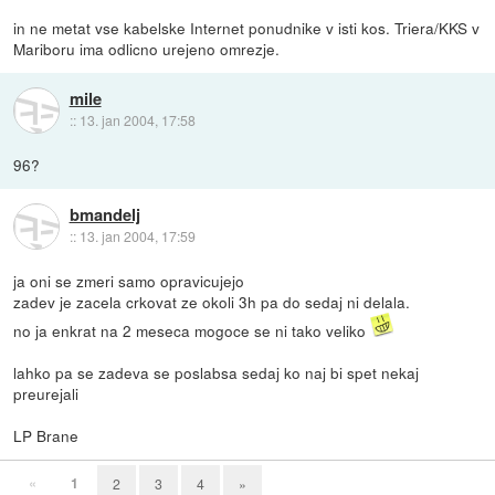
in ne metat vse kabelske Internet ponudnike v isti kos. Triera/KKS v
Mariboru ima odlicno urejeno omrezje.
mile
::
13. jan 2004, 17:58
96?
bmandelj
::
13. jan 2004, 17:59
ja oni se zmeri samo opravicujejo
zadev je zacela crkovat ze okoli 3h pa do sedaj ni delala.
no ja enkrat na 2 meseca mogoce se ni tako veliko
lahko pa se zadeva se poslabsa sedaj ko naj bi spet nekaj
preurejali
LP Brane
«
1
2
3
4
»