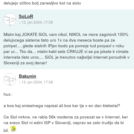
delujejo očitno bolj zanesljivo kot na siolu
SoLoR
::
13. jan 2004, 17:58
Mislm kaj JOKATE SiOL vam nikol, NIKOL ne more zagotovit 100%
delujocega sistema tisto uro 1x na dva meseca boste pa ze
potrpel.... glede stalnih IPjev bodo pa pomoje tud porpavl v roku
par ur... Tko da... mislm kabl sele CRKUJE vi se pa jokate k nimate
interneta tisto urco.... SiOL je trenutno najboljsi internet ponudnik v
Sloveniji za svoj denar!
Bakunin
::
13. jan 2004, 17:58
hux:
a bos kaj smiselnega napisal ali bos kar tja v en dan blebetal?
Ce Siol mrkne, ne rabis 56k modema za povezat se v Internet, ker
na sreco Siol ni edini ISP v Sloveniji, ceprav se zelo trudijo da bi
bil.