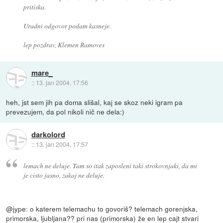
pritiska.
Uradni odgovor podam kasneje.
lep pozdrav, Klemen Ramoves
mare_
::
13. jan 2004, 17:56
heh, jst sem jih pa doma slišal, kaj se skoz neki igram pa
prevezujem, da pol nikoli nič ne dela:)
darkolord
::
13. jan 2004, 17:57
lemach ne deluje. Tam so itak zaposleni taki strokovnjaki, da mi
je cisto jasno, zakaj ne deluje.
@jype: o katerem telemachu to govoriš? telemach gorenjska,
primorska, ljubljana?? pri nas (primorska) že en lep cajt stvari