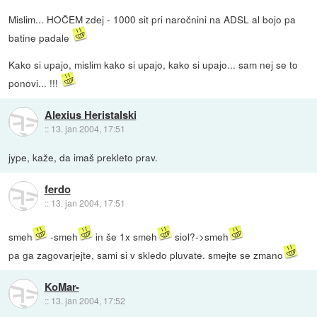
Mislim... HOČEM zdej - 1000 sit pri naročnini na ADSL al bojo pa
batine padale
Kako si upajo, mislim kako si upajo, kako si upajo... sam nej se to
ponovi... !!!
Alexius Heristalski
::
13. jan 2004, 17:51
jype, kaže, da imaš prekleto prav.
ferdo
::
13. jan 2004, 17:51
smeh
-smeh
in še 1x smeh
siol?->smeh
pa ga zagovarjejte, sami si v skledo pluvate. smejte se zmano
KoMar-
::
13. jan 2004, 17:52