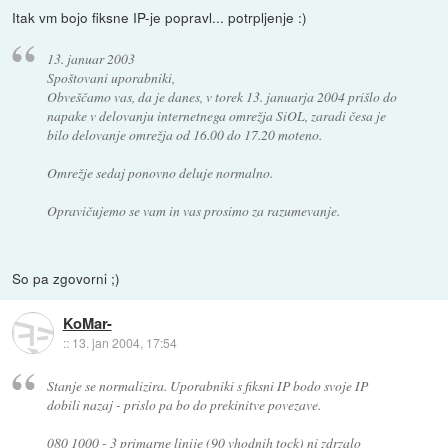
Itak vm bojo fiksne IP-je popravl... potrpljenje :)
13. januar 2003
Spoštovani uporabniki,
Obveščamo vas, da je danes, v torek 13. januarja 2004 prišlo do
napake v delovanju internetnega omrežja SiOL, zaradi česa je
bilo delovanje omrežja od 16.00 do 17.20 moteno.
Omrežje sedaj ponovno deluje normalno.
Opravičujemo se vam in vas prosimo za razumevanje.
So pa zgovorni ;)
KoMar-
::
13. jan 2004, 17:54
Stanje se normalizira. Uporabniki s fiksni IP bodo svoje IP
dobili nazaj - prislo pa bo do prekinitve povezave.
080 1000 - 3 primarne linije (90 vhodnih tock) ni zdrzalo