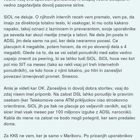
vedno zagotavljata dovolj pasovne sirine.
SiOL ne deluje. O njihovih internih receh vem premalo, vem pa, da
imajo za direktorja totalno teslo, ki vsakogar, ki mu ocita kaksno
napako, takoj oznaci z laznivcem in prevarantom, svoje uporabnike
pa seveda kar skozi medije zmerja s tatovi. Ne dela jim posta in
ADSL jim dela samo na pol, ker dela nesramno pocasi. Ce
placujem 4 megabite, potem hocem, da mi po sloveniji dela s 4
megabiti. Glede na to, da se vsi ostali ponudniki med sabo vedno
uspejo zmenit za peering, bi se lahko tudi SiOL. SiOL hoce vec kot
pol mio SIT na mesec (tako so rekli vsaj pri treh internetnih
ponudnikih), ce kdo hoce z njimi lokalno, po hitri in zanesljivi
povezavi izmenjevati promet. Smesno.
Amis je videti kar OK. Zanesljiva in dovolj dobra storitev, vsaj do
zdaj nisem imel pripomb. Na zalost DSL lahko ponudijo le pravnim
osebam (ker Telekomove cene ATM prikljuckov niso stroskovno
orientirane, SiOL jih pa itak ne placuje po veljavnih cenikih, saj bi
sicer imel vsak mesec par 100 miljonov izgube z ADSL narocniki).
Kabla do mene na zalost ne bodo mogli potegnit, ker sem predalec
doma.
Za KKS ne vem, ker je samo v Mariboru. Po pricanjih uporabnikov