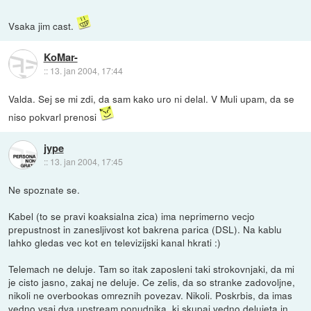
Vsaka jim cast.
KoMar-
::
13. jan 2004, 17:44
Valda. Sej se mi zdi, da sam kako uro ni delal. V Muli upam, da se
niso pokvarl prenosi
jype
::
13. jan 2004, 17:45
Ne spoznate se.
Kabel (to se pravi koaksialna zica) ima neprimerno vecjo
prepustnost in zanesljivost kot bakrena parica (DSL). Na kablu
lahko gledas vec kot en televizijski kanal hkrati :)
Telemach ne deluje. Tam so itak zaposleni taki strokovnjaki, da mi
je cisto jasno, zakaj ne deluje. Ce zelis, da so stranke zadovoljne,
nikoli ne overbookas omreznih povezav. Nikoli. Poskrbis, da imas
vedno vsaj dva upstream ponudnika, ki skupaj vedno delujeta in