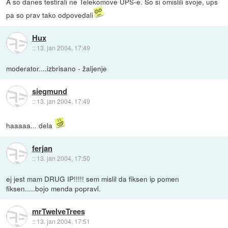
A so danes testirali ne Telekomove UPS-e. So si omislili svoje, ups
pa so prav tako odpovedali
Hux
::
13. jan 2004, 17:49
moderator....izbrisano - žaljenje
siegmund
::
13. jan 2004, 17:49
haaaaa... dela
ferjan
::
13. jan 2004, 17:50
ej jest mam DRUG IP!!!!! sem mislil da fiksen ip pomen
fiksen.....bojo menda popravl.
mrTwelveTrees
::
13. jan 2004, 17:51