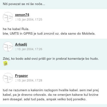
Niti povezat se mi še noče...
xenon74
::
13. jan 2004, 17:25
he he kabel Rula.
btw, UMTS in GPRS je tudi zmrznil oz. dela samo do Mobitela.
Arkadij
::
13. jan 2004, 17:26
Zdej, ko bodo adsl-ovci prišli gor in prebral komentarje bo hudo.
Frgazor
::
13. jan 2004, 17:28
tud ne razumem s kaksnim razlogom hvalite kabel. sem mel prej
kabel, pa je dnevno crkovalo. da ne omenjam kaksne kul brzine
sem dosegal. adsl tud pada, ampak veliko bolj poredko.