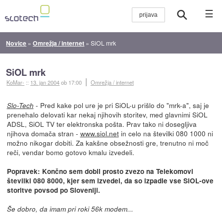
☰
Novice
»
Omrežja / internet
»
SiOL mrk
SiOL mrk
KoMar-
::
13. jan 2004
ob 17:00
Omrežja / internet
- Pred kake pol ure je pri SiOL-u prišlo do "mrk-a", saj je
Slo-Tech
prenehalo delovati kar nekaj njihovih storitev, med glavnimi SiOL
ADSL, SiOL TV ter elektronska pošta. Prav tako ni dosegljiva
njihova domača stran -
www.siol.net
in celo na številki 080 1000 ni
možno nikogar dobiti. Za kakšne obsežnosti gre, trenutno ni moč
reči, vendar bomo gotovo kmalu izvedeli.
Popravek: Končno sem dobil prosto zvezo na Telekomovi
številki 080 8000, kjer sem izvedel, da so izpadle vse SiOL-ove
storitve povsod po Sloveniji.
Še dobro, da imam pri roki 56k modem...