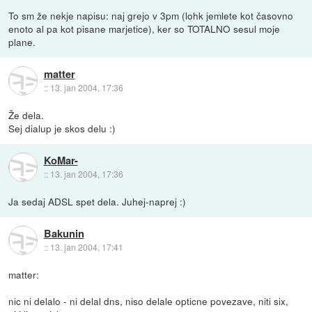
To sm že nekje napisu: naj grejo v 3pm (lohk jemlete kot časovno
enoto al pa kot pisane marjetice), ker so TOTALNO sesul moje
plane.
matter
::
13. jan 2004, 17:36
Že dela.
Sej dialup je skos delu :)
KoMar-
::
13. jan 2004, 17:36
Ja sedaj ADSL spet dela. Juhej-naprej :)
Bakunin
::
13. jan 2004, 17:41
matter:
nic ni delalo - ni delal dns, niso delale opticne povezave, niti six,