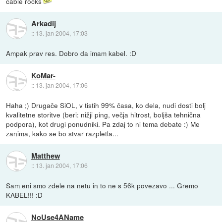
cable rocks
Arkadij
::
13. jan 2004, 17:03
Ampak prav res. Dobro da imam kabel. :D
KoMar-
::
13. jan 2004, 17:06
Haha ;) Drugače SiOL, v tistih 99% časa, ko dela, nudi dosti bolj
kvalitetne storitve (beri: nižji ping, večja hitrost, boljša tehnična
podpora), kot drugi ponudniki. Pa zdaj to ni tema debate :) Me
zanima, kako se bo stvar razpletla...
Matthew
::
13. jan 2004, 17:06
Sam eni smo zdele na netu in to ne s 56k povezavo ... Gremo
KABEL!!! :D
NoUse4AName