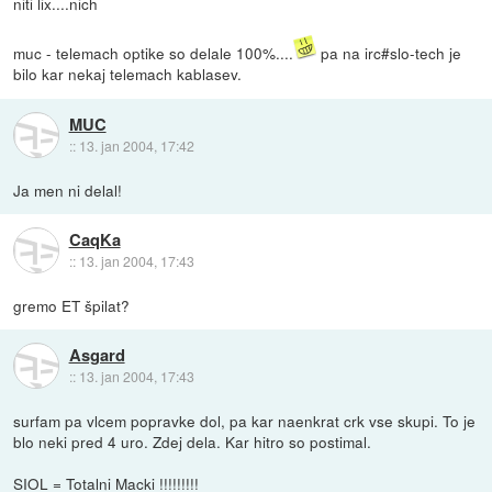
niti lix....nich
muc - telemach optike so delale 100%....
pa na irc#slo-tech je
bilo kar nekaj telemach kablasev.
MUC
::
13. jan 2004, 17:42
Ja men ni delal!
CaqKa
::
13. jan 2004, 17:43
gremo ET špilat?
Asgard
::
13. jan 2004, 17:43
surfam pa vlcem popravke dol, pa kar naenkrat crk vse skupi. To je
blo neki pred 4 uro. Zdej dela. Kar hitro so postimal.
SIOL = Totalni Macki !!!!!!!!!