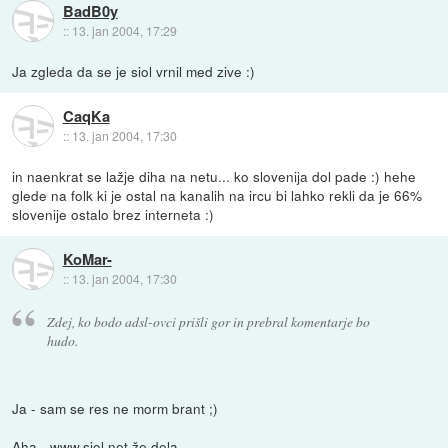
BadB0y
::
13. jan 2004, 17:29
Ja zgleda da se je siol vrnil med zive :)
CaqKa
::
13. jan 2004, 17:30
in naenkrat se lažje diha na netu... ko slovenija dol pade :) hehe
glede na folk ki je ostal na kanalih na ircu bi lahko rekli da je 66%
slovenije ostalo brez interneta :)
KoMar-
::
13. jan 2004, 17:30
Zdej, ko bodo adsl-ovci prišli gor in prebral komentarje bo
hudo.
Ja - sam se res ne morm brant ;)
Aha -
www.siol.net
že dela.