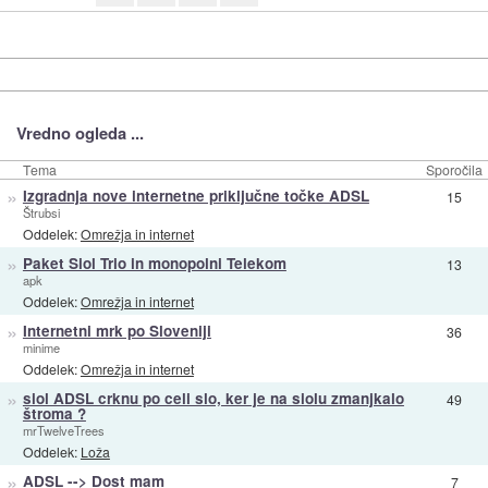
Vredno ogleda ...
Tema
Sporočila
»
Izgradnja nove internetne priključne točke ADSL
15
Štrubsi
Oddelek:
Omrežja in internet
»
Paket Siol Trio in monopolni Telekom
13
apk
Oddelek:
Omrežja in internet
»
Internetni mrk po Sloveniji
36
minime
Oddelek:
Omrežja in internet
»
siol ADSL crknu po celi slo, ker je na siolu zmanjkalo
49
štroma ?
mrTwelveTrees
Oddelek:
Loža
»
ADSL --> Dost mam
7