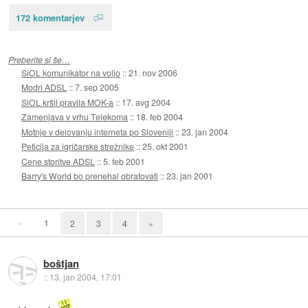
172 komentarjev
Preberite si še…
SiOL komunikator na voljo
::
21. nov 2006
Modri ADSL
::
7. sep 2005
SiOL kršil pravila MOK-a
::
17. avg 2004
Zamenjava v vrhu Telekoma
::
18. feb 2004
Motnje v delovanju interneta po Sloveniji
::
23. jan 2004
Peticija za igričarske strežnike
::
25. okt 2001
Cene storitve ADSL
::
5. feb 2001
Barry's World bo prenehal obratovati
::
23. jan 2001
«
1
2
3
4
»
boštjan
::
13. jan 2004, 17:01