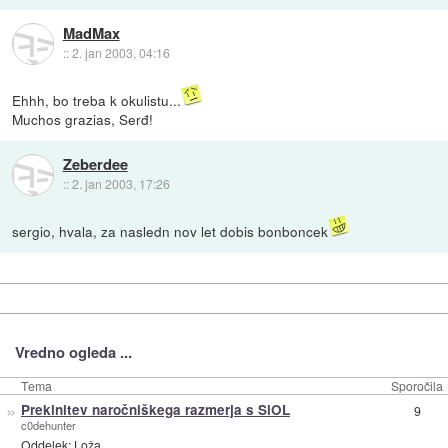
MadMax
::
2. jan 2003, 04:16
Ehhh, bo treba k okulistu...
Muchos grazias, Serđ!
Zeberdee
::
2. jan 2003, 17:26
sergio, hvala, za nasledn nov let dobis bonboncek
Vredno ogleda ...
Tema
Sporočila
»
Prekinitev naročniškega razmerja s SiOL
9
c0dehunter
Oddelek:
Loža