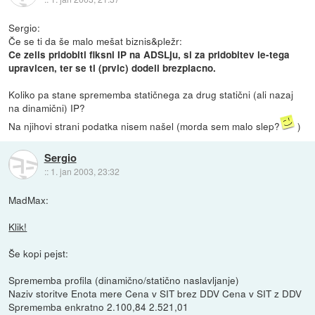
Sergio:
Če se ti da še malo mešat biznis&pležr:
Ce zelis pridobiti fiksni IP na ADSLju, si za pridobitev le-tega
upravicen, ter se ti (prvic) dodeli brezplacno.
Koliko pa stane sprememba statičnega za drug statični (ali nazaj
na dinamični) IP?
Na njihovi strani podatka nisem našel (morda sem malo slep?
)
Sergio
::
1. jan 2003, 23:32
MadMax:
Klik!
Še kopi pejst:
Sprememba profila (dinamično/statično naslavljanje)
Naziv storitve Enota mere Cena v SIT brez DDV Cena v SIT z DDV
Sprememba enkratno 2.100,84 2.521,01