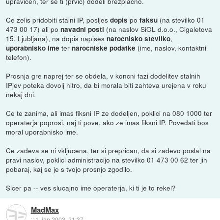
upravicen, ter se ti (prvic) dodeli brezplacno.
Ce zelis pridobiti stalni IP, posljes
po
(na stevilko 01
dopis
faksu
473 00 17) ali po
(na naslov SiOL d.o.o., Cigaletova
navadni posti
15, Ljubljana), na dopis napises
,
narocnisko stevilko
ter
(ime, naslov, kontaktni
uporabnisko ime
narocniske podatke
telefon).
Prosnja gre naprej ter se obdela, v koncni fazi dodelitev stalnih
IPjev poteka dovolj hitro, da bi morala biti zahteva urejena v roku
nekaj dni.
Ce te zanima, ali imas fiksni IP ze dodeljen, poklici na 080 1000 ter
operaterja poprosi, naj ti pove, ako ze imas fiksni IP. Povedati bos
moral uporabnisko ime.
Ce zadeva se ni vkljucena, ter si preprican, da si zadevo poslal na
pravi naslov, poklici administracijo na stevilko 01 473 00 62 ter jih
pobaraj, kaj se je s tvojo prosnjo zgodilo.
Sicer pa -- ves slucajno ime operaterja, ki ti je to rekel?
MadMax
::
1. jan 2003, 21:37