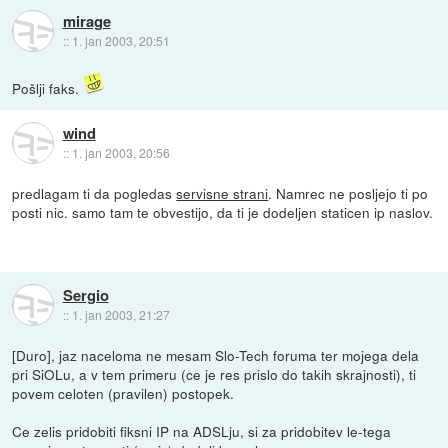
mirage
::
1. jan 2003, 20:51
Pošlji faks.
wind
::
1. jan 2003, 20:56
predlagam ti da pogledas
servisne strani
. Namrec ne posljejo ti po
posti nic. samo tam te obvestijo, da ti je dodeljen staticen ip naslov.
Sergio
::
1. jan 2003, 21:27
[Duro], jaz naceloma ne mesam Slo-Tech foruma ter mojega dela
pri SiOLu, a v tem primeru (ce je res prislo do takih skrajnosti), ti
povem celoten (pravilen) postopek.
Ce zelis pridobiti fiksni IP na ADSLju, si za pridobitev le-tega