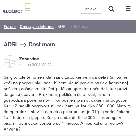
☰
Forum
»
Omrežja in internet
»
ADSL --> Dost mam
ADSL --> Dost mam
Zeberdee
::
1. jan 2003, 20:28
Sergio, tole temo sem dal samo zato, ker vem da delaš (ali pa ne
več) na podpori siol, adsl. Kličem, da mi povejo naslov, kamor naj
pošljem prošnjo za statični ip. Mi ga operator noče dati, ker pravi
da ga zajebavam. Prekinem, pokličem še enkrat, mi ena
gospodična pove naslov in ko pošljem pismo, čakam na odgovor.
Ker v 2 tednih odgovora ni, pokličem na številko 080 1000. Nato mi
da operator 2 številki (verjetno pisarna, ker je 01/) in sedaj čakam
že 4 tedne na glup ip. Ker pa sedaj do 6.1.2003 ni nobenga v
pisarni, bom čakal verjetno še 1 mesec. A maš kakšno rešitev?
Anyone?