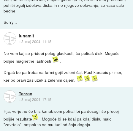
pohitri zgolj izdelava diska in ne njegovo delovanje, so vase sale
bedne.
Sorry...
lunamit
::
3. maj 2004, 11:18
Ne vem kaj se pridobi poleg gladkosti, če poliraš disk. Mogoče
boljše magnetne lastnosti
.
Drgač bo pa treba na farmi gojit zeleni čaj. Pust kanabis pr mer,
ker bo pravi zaslužek z zelenim čajem.
Tarzan
::
3. maj 2004, 17:15
Hja, verjetno če bi s kanabisom polirali bi pa dosegli še precej
boljše rezultate
. Mogoče bi se kdaj pa kdaj disku malo
"zavrtelo", ampak to se mu tudi od čaja dogaja.