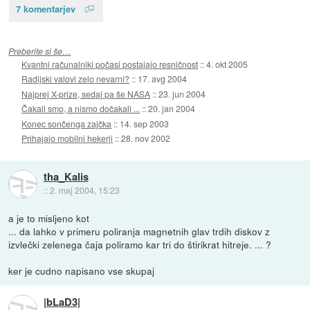
7 komentarjev
Preberite si še…
Kvantni računalniki počasi postajajo resničnost
::
4. okt 2005
Radijski valovi zelo nevarni?
::
17. avg 2004
Najprej X-prize, sedaj pa še NASA
::
23. jun 2004
Čakali smo, a nismo dočakali ...
::
20. jan 2004
Konec sončenga zajčka
::
14. sep 2003
Prihajajo mobilni hekerji
::
28. nov 2002
tha_Kalis
::
2. maj 2004, 15:23
a je to misljeno kot
... da lahko v primeru poliranja magnetnih glav trdih diskov z
izvlečki zelenega čaja poliramo kar tri do štirikrat hitreje. ... ?
ker je cudno napisano vse skupaj
|bLaD3|