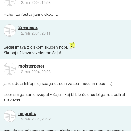
::
2. maj 2004, 15:53
Haha, že rastavljam diske.. :D
2nemesis
::
2. maj 2004, 20:11
Sedaj imava z diskom skupen hobi.
Skupaj uživava v zelenem čaju!
mojsterpeter
::
2. maj 2004, 20:23
ja res dela hitrej moj seagate, edin zaspat noče in noče... :)
sicer sm ga samo skopal v čaju - kaj bi blo šele če bi ga res poliral
z izvlečki..
nsignific
::
2. maj 2004, 20:32
Vem da se zajebavate, ampak glede na to, da se s tem procesom