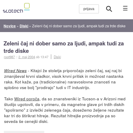
☰
Novice
»
Diski
»
Zeleni čaj ni dober samo za ljudi, ampak tudi za trde diske
Zeleni čaj ni dober samo za ljudi, ampak tudi za
trde diske
root987
::
2. maj 2004
ob 13:47
Diski
- Kitajci že stoletja priporočajo zeleni čaj, saj naj bi
Wired News
zmanjševal krvni sladkor, visok krvni pritisk in možnost nastanka
raka. Kot kaže, pa (tradicionalne) naravoslovne znanosti na
splošno vse bolj "prodirajo" tudi v IT industrijo.
Tako
Wired poroča
, da so znanstveniki iz Tucson-a v Arizoni med
študijo ugotovili, da v primeru, da magnetne glave pri trdih diskih
"spoliramo" z izvlečki zelenega čaja, dosežemo željene rezultate
kar tri do štirikrat hitreje. Rezultat hitrejše proizvodnje pa so
seveda še cenejši diski.