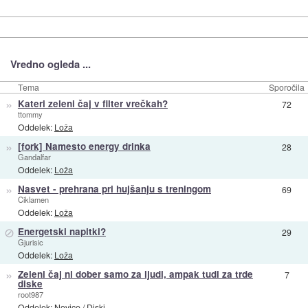
Vredno ogleda ...
Tema
Sporočila
»
Kateri zeleni čaj v filter vrečkah?
72
ttommy
Oddelek:
Loža
»
[fork] Namesto energy drinka
28
Gandalfar
Oddelek:
Loža
»
Nasvet - prehrana pri hujšanju s treningom
69
Ciklamen
Oddelek:
Loža
⊘
Energetski napitki?
29
Gjurisic
Oddelek:
Loža
»
Zeleni čaj ni dober samo za ljudi, ampak tudi za trde
7
diske
root987
Oddelek:
Novice
/
Diski