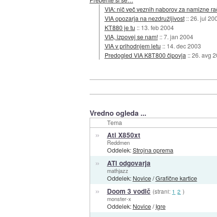
VIA: nič več veznih naborov za namizne r
VIA opozarja na nezdružljivost
::
26. jul 20
KT880 je tu
::
13. feb 2004
VIA, izpovej se nam!
::
7. jan 2004
VIA v prihodnjem letu
::
14. dec 2003
Predogled VIA K8T800 čipovja
::
26. avg 
Vredno ogleda ...
Tema
»
Ati X850xt
Reddmen
Oddelek:
Strojna oprema
»
ATi odgovarja
mathjazz
Oddelek:
Novice
/
Grafične kartice
»
Doom 3 vodič
(strani:
1
2
)
monster-x
Oddelek:
Novice
/
Igre