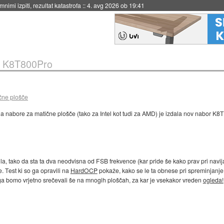
nimi izpiti, rezultat katastrofa
::
4. avg 2026 ob 19:41
A K8T800Pro
čne plošče
aja nabore za matične plošče (tako za Intel kot tudi za AMD) je izdala nov nabor K8
a, tako da sta ta dva neodvisna od FSB frekvence (kar pride še kako prav pri navij
 Test ki so ga opravili na
HardOCP
pokaže, kako se le ta obnese pri spreminjanje FS
 bomo vrjetno srečevali še na mnogih ploščah, za kar je vsekakor vreden
ogleda!