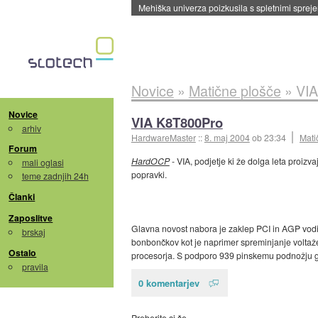
Mehiška univerza poizkusila s spletnimi sprejem
Novice
»
Matične plošče
»
VI
Novice
VIA K8T800Pro
arhiv
HardwareMaster
::
8. maj 2004
ob 23:34
Mati
Forum
HardOCP
- VIA, podjetje ki že dolga leta proizv
mali oglasi
popravki.
teme zadnjih 24h
Članki
Zaposlitve
Glavna novost nabora je zaklep PCI in AGP vodil
brskaj
bonbončkov kot je naprimer spreminjanje voltaže.
Ostalo
procesorja. S podporo 939 pinskemu podnožju ga
pravila
0 komentarjev
Preberite si še…