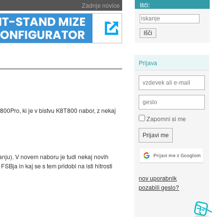
Išči:
Zadnje novice
Prijava
T800Pro, ki je v bistvu K8T800 nabor, z nekaj
Zapomni si me
anju). V novem naboru je tudi nekaj novih
Bja in kaj se s tem pridobi na isti hitrosti
nov uporabnik
pozabili geslo?