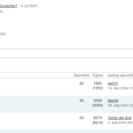
ačunalnike?
::
4. jul 2007
05
2003
Sporočila
Ogledi
Zadnje sporoči
20
1660
jest10
(1350)
19. dec 2004 1
45
3009
Mavrik
(3009)
28. avg 2004 2
54
8219
Yohan del Sud
(8219)
2. avg 2004 09