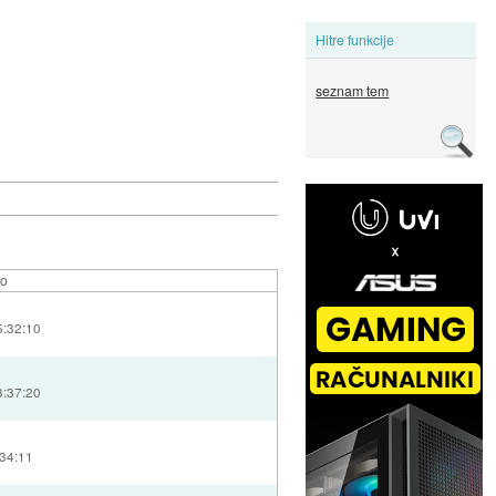
Hitre funkcije
seznam tem
lo
5:32:10
3:37:20
:34:11