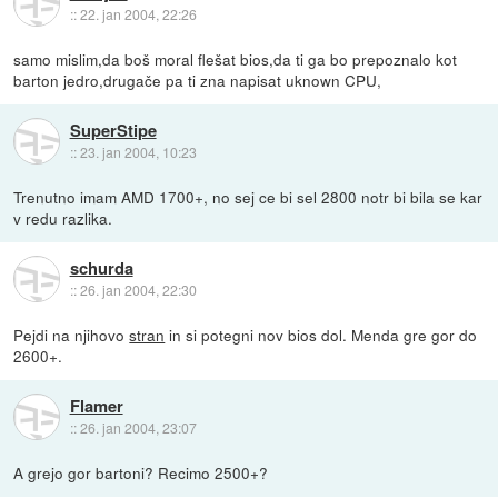
::
22. jan 2004, 22:26
samo mislim,da boš moral flešat bios,da ti ga bo prepoznalo kot
barton jedro,drugače pa ti zna napisat uknown CPU,
SuperStipe
::
23. jan 2004, 10:23
Trenutno imam AMD 1700+, no sej ce bi sel 2800 notr bi bila se kar
v redu razlika.
schurda
::
26. jan 2004, 22:30
Pejdi na njihovo
stran
in si potegni nov bios dol. Menda gre gor do
2600+.
Flamer
::
26. jan 2004, 23:07
A grejo gor bartoni? Recimo 2500+?