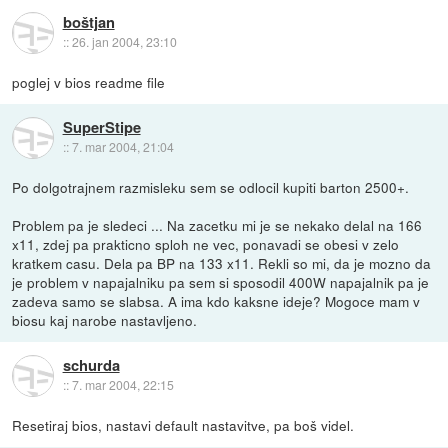
boštjan
::
26. jan 2004, 23:10
poglej v bios readme file
SuperStipe
::
7. mar 2004, 21:04
Po dolgotrajnem razmisleku sem se odlocil kupiti barton 2500+.
Problem pa je sledeci ... Na zacetku mi je se nekako delal na 166
x11, zdej pa prakticno sploh ne vec, ponavadi se obesi v zelo
kratkem casu. Dela pa BP na 133 x11. Rekli so mi, da je mozno da
je problem v napajalniku pa sem si sposodil 400W napajalnik pa je
zadeva samo se slabsa. A ima kdo kaksne ideje? Mogoce mam v
biosu kaj narobe nastavljeno.
schurda
::
7. mar 2004, 22:15
Resetiraj bios, nastavi default nastavitve, pa boš videl.