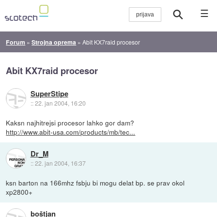
☰
Forum
»
Strojna oprema
»
Abit KX7raid procesor
Abit KX7raid procesor
SuperStipe
::
22. jan 2004, 16:20
Kaksn najhitrejsi procesor lahko gor dam?
http://www.abit-usa.com/products/mb/tec...
Dr_M
::
22. jan 2004, 16:37
ksn barton na 166mhz fsbju bi mogu delat bp. se prav okol
xp2800+
boštjan