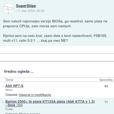
SuperStipe
::
7. mar 2004, 23:03
Sem nalozil najnovejso verzijo BIOSa, ga resetiral, samo plata ne
prepozna CPUja, zato moras sam nastavit.
Kjerkol sem na netu bral, vsem dela s temi nastavitvami, FSB166,
multi x11, ratio 5:2:1 ... zkaj pa men NE?
Vredno ogleda ...
Tema
Sporočila
»
Abit NF7-S
43
Veron
Oddelek:
Hlajenje in modifikacije
»
Barton 2500+ in stara KT133A plata (Abit KT7A v 1.3)
11
- Dela :))))
Cveto
Oddelek:
Strojna oprema