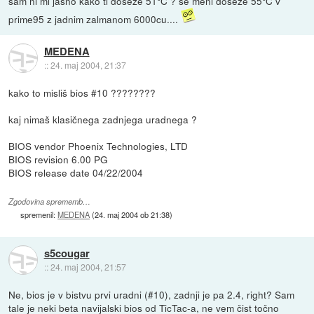
sam ni mi jasno kako ti doseže 51°C ? še meni doseže 55°C v
prime95 z jadnim zalmanom 6000cu....
MEDENA
::
24. maj 2004, 21:37
kako to misliš bios #10 ????????
kaj nimaš klasičnega zadnjega uradnega ?
BIOS vendor Phoenix Technologies, LTD
BIOS revision 6.00 PG
BIOS release date 04/22/2004
Zgodovina sprememb…
spremenil:
MEDENA
(
24. maj 2004 ob 21:38
)
s5cougar
::
24. maj 2004, 21:57
Ne, bios je v bistvu prvi uradni (#10), zadnji je pa 2.4, right? Sam
tale je neki beta navijalski bios od TicTac-a, ne vem čist točno