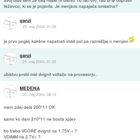
Svoj bios sem že itaq našel (v bistvu TicTac-ov), rad bi le odpravil
težavico, ki se je pojavila. Je menjava napajača smiselna?
ganzi
::
25. maj 2004, 01:29
ja prvo poglej kakšne napetosti imaš pol pa razmišljaj o menjavi
ganzi
::
25. maj 2004, 01:32
ubistvu probi mal dvignit voltažo na procesorju..
MEDENA
::
25. maj 2004, 08:15
meni zdej dela 200*11 OK
samo ko dam 210*11 ne boota xpjev
bo treba VCORE dvignit na 1.75V + ?
VDIMM na 2.7V+ ?