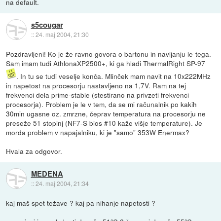
na default.
s5cougar
::
24. maj 2004, 21:30
Pozdravljeni! Ko je že ravno govora o bartonu in navijanju le-tega.
Sam imam tudi AthlonaXP2500+, ki ga hladi ThermalRight SP-97
. In tu se tudi veselje konča. Mlinček mam navit na 10x222MHz
in napetost na procesorju nastavljeno na 1,7V. Ram na tej
frekvenci dela prime-stable (stestirano na privzeti frekvenci
procesorja). Problem je le v tem, da se mi računalnik po kakih
30min ugasne oz. zmrzne, čeprav temperatura na procesorju ne
preseže 51 stopinj (NF7-S bios #10 kaže višje temperature). Je
morda problem v napajalniku, ki je "samo" 353W Enermax?
Hvala za odgovor.
MEDENA
::
24. maj 2004, 21:34
kaj maš spet težave ? kaj pa nihanje napetosti ?