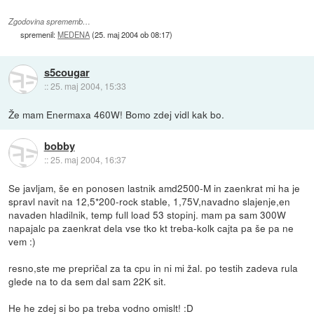
Zgodovina sprememb…
spremenil:
MEDENA
(
25. maj 2004 ob 08:17
)
s5cougar
::
25. maj 2004, 15:33
Že mam Enermaxa 460W! Bomo zdej vidl kak bo.
bobby
::
25. maj 2004, 16:37
Se javljam, še en ponosen lastnik amd2500-M in zaenkrat mi ha je
spravl navit na 12,5*200-rock stable, 1,75V,navadno slajenje,en
navaden hladilnik, temp full load 53 stopinj. mam pa sam 300W
napajalc pa zaenkrat dela vse tko kt treba-kolk cajta pa še pa ne
vem :)
resno,ste me prepričal za ta cpu in ni mi žal. po testih zadeva rula
glede na to da sem dal sam 22K sit.
He he zdej si bo pa treba vodno omislt! :D