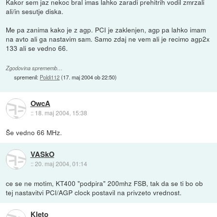
Kakor sem jaz nekoc bral imas lahko zaradi prehitrih vodil zmrzali
ali/in sesutje diska.
Me pa zanima kako je z agp. PCI je zaklenjen, agp pa lahko imam
na avto ali ga nastavim sam. Samo zdaj ne vem ali je recimo agp2x
133 ali se vedno 66.
Zgodovina sprememb…
spremenil:
Poldi112
(
17. maj 2004 ob 22:50
)
OwcA
::
18. maj 2004, 15:38
Še vedno 66 MHz.
VASkO
::
20. maj 2004, 01:14
ce se ne motim, KT400 "podpira" 200mhz FSB, tak da se ti bo ob
tej nastavitvi PCI/AGP clock postavil na privzeto vrednost.
Kleto