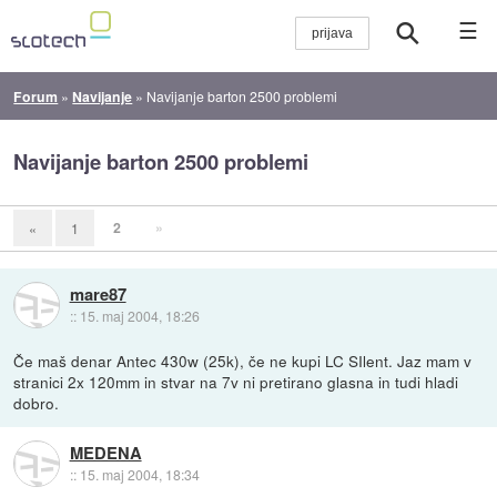
☰
Forum
»
Navijanje
»
Navijanje barton 2500 problemi
Navijanje barton 2500 problemi
2
»
«
1
mare87
::
15. maj 2004, 18:26
Če maš denar Antec 430w (25k), če ne kupi LC SIlent. Jaz mam v
stranici 2x 120mm in stvar na 7v ni pretirano glasna in tudi hladi
dobro.
MEDENA
::
15. maj 2004, 18:34