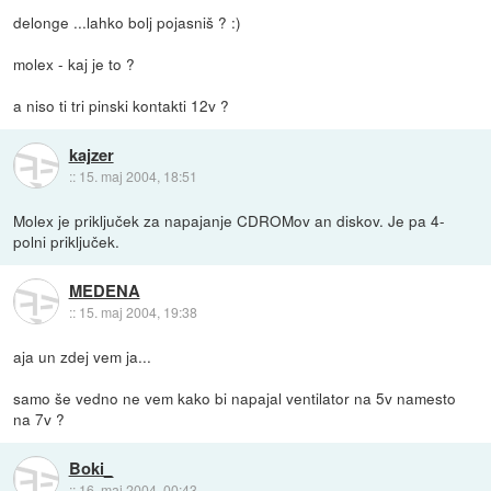
delonge ...lahko bolj pojasniš ? :)
molex - kaj je to ?
a niso ti tri pinski kontakti 12v ?
kajzer
::
15. maj 2004, 18:51
Molex je priključek za napajanje CDROMov an diskov. Je pa 4-
polni priključek.
MEDENA
::
15. maj 2004, 19:38
aja un zdej vem ja...
samo še vedno ne vem kako bi napajal ventilator na 5v namesto
na 7v ?
Boki_
::
16. maj 2004, 00:43