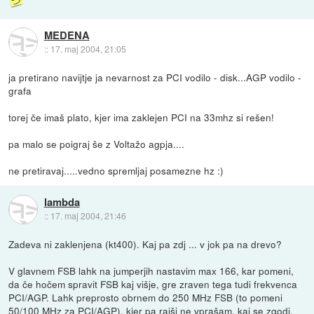
MEDENA
::
17. maj 2004, 21:05
ja pretirano navijtje ja nevarnost za PCI vodilo - disk...AGP vodilo -
grafa
torej če imaš plato, kjer ima zaklejen PCI na 33mhz si rešen!
pa malo se poigraj še z Voltažo agpja....
ne pretiravaj.....vedno spremljaj posamezne hz :)
lambda
::
17. maj 2004, 21:46
Zadeva ni zaklenjena (kt400). Kaj pa zdj ... v jok pa na drevo?
V glavnem FSB lahk na jumperjih nastavim max 166, kar pomeni,
da če hočem spravit FSB kaj višje, gre zraven tega tudi frekvenca
PCI/AGP. Lahk preprosto obrnem do 250 MHz FSB (to pomeni
50/100 MHz za PCI/AGP), kjer pa rajši ne vprašam, kaj se zgodi.