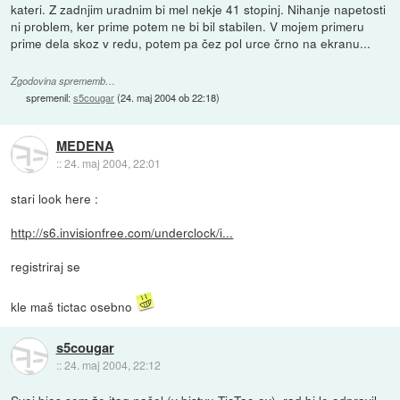
kateri. Z zadnjim uradnim bi mel nekje 41 stopinj. Nihanje napetosti
ni problem, ker prime potem ne bi bil stabilen. V mojem primeru
prime dela skoz v redu, potem pa čez pol urce črno na ekranu...
Zgodovina sprememb…
spremenil:
s5cougar
(
24. maj 2004 ob 22:18
)
MEDENA
::
24. maj 2004, 22:01
stari look here :
http://s6.invisionfree.com/underclock/i...
registriraj se
kle maš tictac osebno
s5cougar
::
24. maj 2004, 22:12