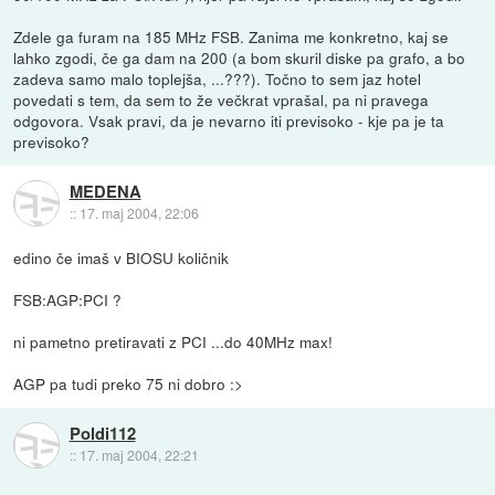
Zdele ga furam na 185 MHz FSB. Zanima me konkretno, kaj se
lahko zgodi, če ga dam na 200 (a bom skuril diske pa grafo, a bo
zadeva samo malo toplejša, ...???). Točno to sem jaz hotel
povedati s tem, da sem to že večkrat vprašal, pa ni pravega
odgovora. Vsak pravi, da je nevarno iti previsoko - kje pa je ta
previsoko?
MEDENA
::
17. maj 2004, 22:06
edino če imaš v BIOSU količnik
FSB:AGP:PCI ?
ni pametno pretiravati z PCI ...do 40MHz max!
AGP pa tudi preko 75 ni dobro :>
Poldi112
::
17. maj 2004, 22:21