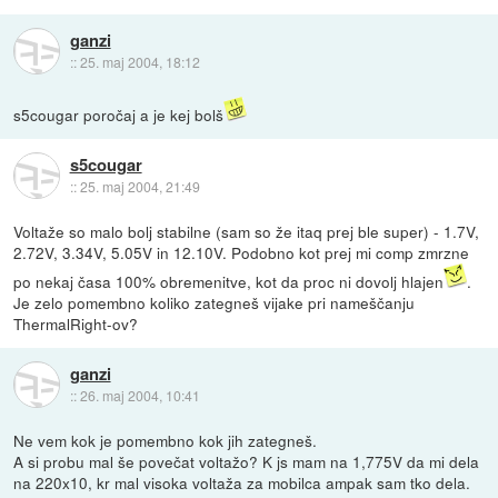
ganzi
::
25. maj 2004, 18:12
s5cougar poročaj a je kej bolš
s5cougar
::
25. maj 2004, 21:49
Voltaže so malo bolj stabilne (sam so že itaq prej ble super) - 1.7V,
2.72V, 3.34V, 5.05V in 12.10V. Podobno kot prej mi comp zmrzne
po nekaj časa 100% obremenitve, kot da proc ni dovolj hlajen
.
Je zelo pomembno koliko zategneš vijake pri nameščanju
ThermalRight-ov?
ganzi
::
26. maj 2004, 10:41
Ne vem kok je pomembno kok jih zategneš.
A si probu mal še povečat voltažo? K js mam na 1,775V da mi dela
na 220x10, kr mal visoka voltaža za mobilca ampak sam tko dela.