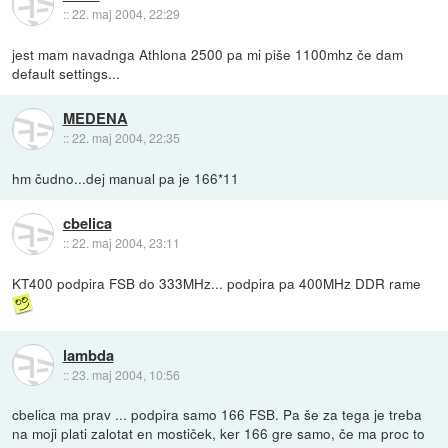
::
22. maj 2004, 22:29
jest mam navadnga Athlona 2500 pa mi piše 1100mhz če dam
default settings...
MEDENA
::
22. maj 2004, 22:35
hm čudno...dej manual pa je 166*11
cbelica
::
22. maj 2004, 23:11
KT400 podpira FSB do 333MHz... podpira pa 400MHz DDR rame
lambda
::
23. maj 2004, 10:56
cbelica ma prav ... podpira samo 166 FSB. Pa še za tega je treba
na moji plati zalotat en mostiček, ker 166 gre samo, če ma proc to