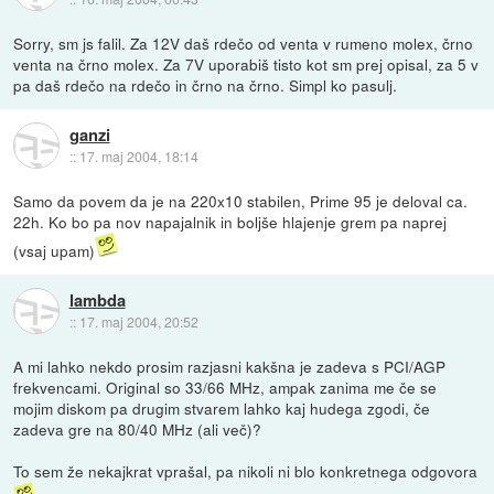
Sorry, sm js falil. Za 12V daš rdečo od venta v rumeno molex, črno
venta na črno molex. Za 7V uporabiš tisto kot sm prej opisal, za 5 v
pa daš rdečo na rdečo in črno na črno. Simpl ko pasulj.
ganzi
::
17. maj 2004, 18:14
Samo da povem da je na 220x10 stabilen, Prime 95 je deloval ca.
22h. Ko bo pa nov napajalnik in boljše hlajenje grem pa naprej
(vsaj upam)
lambda
::
17. maj 2004, 20:52
A mi lahko nekdo prosim razjasni kakšna je zadeva s PCI/AGP
frekvencami. Original so 33/66 MHz, ampak zanima me če se
mojim diskom pa drugim stvarem lahko kaj hudega zgodi, če
zadeva gre na 80/40 MHz (ali več)?
To sem že nekajkrat vprašal, pa nikoli ni blo konkretnega odgovora