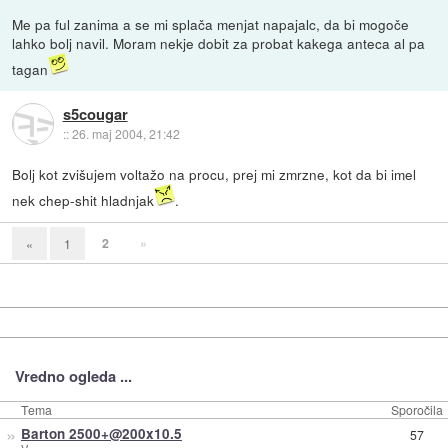
Me pa ful zanima a se mi splača menjat napajalc, da bi mogoče
lahko bolj navil. Moram nekje dobit za probat kakega anteca al pa
tagan
s5cougar
::
26. maj 2004, 21:42
Bolj kot zvišujem voltažo na procu, prej mi zmrzne, kot da bi imel
nek chep-shit hladnjak
.
2
»
«
1
Vredno ogleda ...
Tema
Sporočila
»
Barton 2500+@200x10.5
57