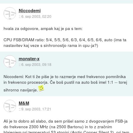
Niccodemi
::
6. sep 2003, 02:20
hvala za odgovore, ampak kaj je pa s tem:
CPU FSB/DRAM ratio: 5/4, 5/5, 5/6, 6/3, 6/4, 6/5, 6/6, auto (ima ta
nastavitev kaj veze s sinhronostjo rama in cpu-ja?)
monster-x
::
6. sep 2003, 09:18
Niccodemi: Kot ti že piše je to razmerje med frekvenco pomnilnika
in frekvenco procesorja. Če boš pustil na auto boš imel 1:1 -- torej
sihrorno navijanje.
M&M
::
9. sep 2003, 17:21
Ali je to dobro ali slabo, da sem prišel samo z dvogovanjem FSB-ja
do frekvence 2300 MHz (na 2500 Bartonu) in to z zračnim
hlajenjem pri temperaturi 53 stopinj (Arctic Copper Silent 2), pri tem