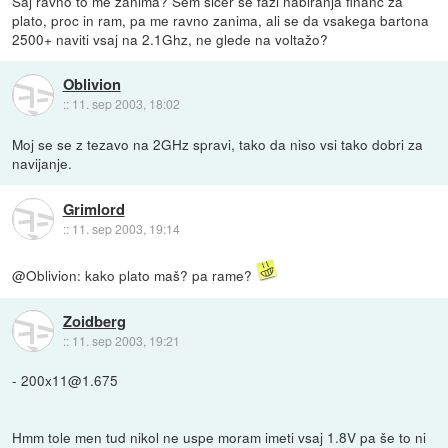
Saj ravno to me zanima? Sem sicer še fazi nabiranja financ za
plato, proc in ram, pa me ravno zanima, ali se da vsakega bartona
2500+ naviti vsaj na 2.1Ghz, ne glede na voltažo?
Oblivion
::
11. sep 2003, 18:02
Moj se se z tezavo na 2GHz spravi, tako da niso vsi tako dobri za
navijanje.
Grimlord
::
11. sep 2003, 19:14
@Oblivion: kako plato maš? pa rame?
Zoidberg
::
11. sep 2003, 19:21
- 200x11@1.675
Hmm tole men tud nikol ne uspe moram imeti vsaj 1.8V pa še to ni