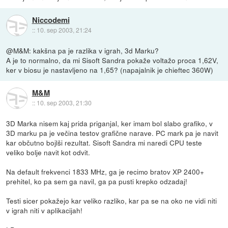
Niccodemi
::
10. sep 2003, 21:24
@M&M: kakšna pa je razlika v igrah, 3d Marku?
A je to normalno, da mi Sisoft Sandra pokaže voltažo proca 1,62V,
ker v biosu je nastavljeno na 1,65? (napajalnik je chieftec 360W)
M&M
::
10. sep 2003, 21:30
3D Marka nisem kaj prida priganjal, ker imam bol slabo grafiko, v
3D marku pa je večina testov grafične narave. PC mark pa je navit
kar občutno bojlši rezultat. Sisoft Sandra mi naredi CPU teste
veliko bolje navit kot odvit.
Na default frekvenci 1833 MHz, ga je recimo bratov XP 2400+
prehitel, ko pa sem ga navil, ga pa pusti krepko odzadaj!
Testi sicer pokažejo kar veliko razliko, kar pa se na oko ne vidi niti
v igrah niti v aplikacijah!