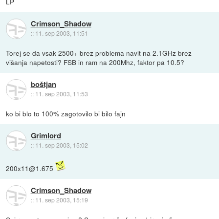
LP
Crimson_Shadow
::
11. sep 2003, 11:51
Torej se da vsak 2500+ brez problema navit na 2.1GHz brez
višanja napetosti? FSB in ram na 200Mhz, faktor pa 10.5?
boštjan
::
11. sep 2003, 11:53
ko bi blo to 100% zagotovilo bi bilo fajn
Grimlord
::
11. sep 2003, 15:02
200x11@1.675
Crimson_Shadow
::
11. sep 2003, 15:19