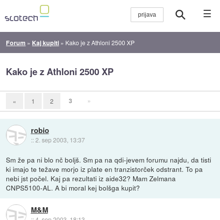
☰
Forum
»
Kaj kupiti
»
Kako je z Athloni 2500 XP
Kako je z Athloni 2500 XP
3
»
«
1
2
robio
::
2. sep 2003, 13:37
Sm že pa ni blo nč boljš. Sm pa na qdi-jevem forumu najdu, da tisti
ki imajo te težave morjo iz plate en tranzistorček odstrant. To pa
nebi jst počel. Kaj pa rezultati iz aide32? Mam Zelmana
CNPS5100-AL. A bi moral kej bolšga kupit?
M&M
::
4. sep 2003, 18:13