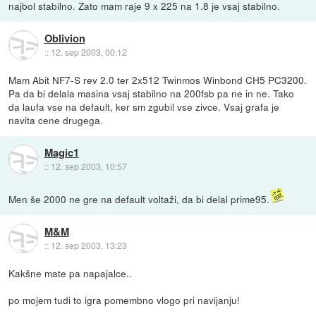
najbol stabilno. Zato mam raje 9 x 225 na 1.8 je vsaj stabilno.
Oblivion
::
12. sep 2003, 00:12
Mam Abit NF7-S rev 2.0 ter 2x512 Twinmos Winbond CH5 PC3200.
Pa da bi delala masina vsaj stabilno na 200fsb pa ne in ne. Tako
da laufa vse na default, ker sm zgubil vse zivce. Vsaj grafa je
navita cene drugega.
Magic1
::
12. sep 2003, 10:57
Men še 2000 ne gre na default voltaži, da bi delal prime95.
M&M
::
12. sep 2003, 13:23
Kakšne mate pa napajalce..
po mojem tudi to igra pomembno vlogo pri navijanju!