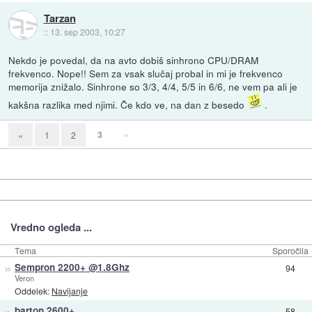
Tarzan
::
13. sep 2003, 10:27
Nekdo je povedal, da na avto dobiš sinhrono CPU/DRAM
frekvenco. Nope!! Sem za vsak slučaj probal in mi je frekvenco
memorija znižalo. Sinhrone so 3/3, 4/4, 5/5 in 6/6, ne vem pa ali je
kakšna razlika med njimi. Če kdo ve, na dan z besedo
.
3
»
«
1
2
Vredno ogleda ...
Tema
Sporočila
»
Sempron 2200+ @1.8Ghz
94
Veron
Oddelek:
Navijanje
»
barton 2600+
58