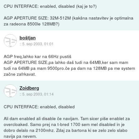
CPU INTERFACE: enabled, disabled (kaj je to?)
AGP APERTURE SIZE: 32M-512M (kakšna nastavitev je optimalna
za radeona 8500le 128MB?)
boštjan
::
5. sep 2003, 01:01
AGP freq,lahko kar na 66Hz pustiš
AGP APERTURE SIZE,pa lahko daš tudi na 64MB,ker sam mam
tudi na 64MB pa mam 9500pro.če pa dam na 128MB pa me system
začne zafrkavat.
Zoidberg
::
5. sep 2003, 01:14
CPU INTERFACE: enabled, disabled
Ali dam enabled ali disable če navijam. Tam sicer piše enablet za
overcloaked. Samo prej na t-bred 1700 sem mel disabled in je
dobro delalo na 2100mhz. Zdaj za bartona ki se zelo zelo slabo
navija pa nevem.