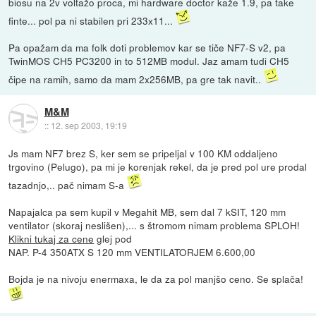
biosu na 2v voltažo proca, mi hardware doctor kaže 1.9, pa take
finte... pol pa ni stabilen pri 233x11...
Pa opažam da ma folk doti problemov kar se tiče NF7-S v2, pa
TwinMOS CH5 PC3200 in to 512MB modul. Jaz amam tudi CH5
čipe na ramih, samo da mam 2x256MB, pa gre tak navit..
M&M
::
12. sep 2003, 19:19
Js mam NF7 brez S, ker sem se pripeljal v 100 KM oddaljeno
trgovino (Pelugo), pa mi je korenjak rekel, da je pred pol ure prodal
tazadnjo,.. pač nimam S-a
Napajalca pa sem kupil v Megahit MB, sem dal 7 kSIT, 120 mm
ventilator (skoraj neslišen),... s štromom nimam problema SPLOH!
Klikni tukaj za cene
glej pod
NAP. P-4 350ATX S 120 mm VENTILATORJEM 6.600,00
Bojda je na nivoju enermaxa, le da za pol manjšo ceno. Se splača!