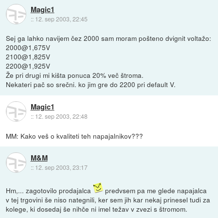
Magic1
::
12. sep 2003, 22:45
Sej ga lahko navijem čez 2000 sam moram pošteno dvignit voltažo:
2000@1,675V
2100@1,825V
2200@1,925V
Že pri drugi mi kišta ponuca 20% več štroma.
Nekateri pač so srečni. ko jim gre do 2200 pri default V.
Magic1
::
12. sep 2003, 22:48
MM: Kako veš o kvaliteti teh napajalnikov???
M&M
::
12. sep 2003, 23:17
Hm,... zagotovilo prodajalca
predvsem pa me glede napajalca
v tej trgovini še niso nategnili, ker sem jih kar nekaj prinesel tudi za
kolege, ki dosedaj še nihče ni imel težav v zvezi s štromom.