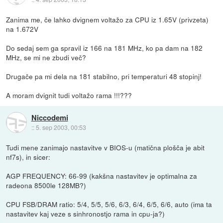
Zanima me, če lahko dvignem voltažo za CPU iz 1.65V (privzeta)
na 1.672V
Do sedaj sem ga spravil iz 166 na 181 MHz, ko pa dam na 182
MHz, se mi ne zbudi več?
Drugače pa mi dela na 181 stabilno, pri temperaturi 48 stopinj!
A moram dvignit tudi voltažo rama !!!???
Niccodemi
::
5. sep 2003, 00:53
Tudi mene zanimajo nastavitve v BIOS-u (matična plošča je abit
nf7s), in sicer:
AGP FREQUENCY: 66-99 (kakšna nastavitev je optimalna za
radeona 8500le 128MB?)
CPU FSB/DRAM ratio: 5/4, 5/5, 5/6, 6/3, 6/4, 6/5, 6/6, auto (ima ta
nastavitev kaj veze s sinhronostjo rama in cpu-ja?)