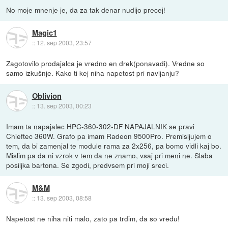
No moje mnenje je, da za tak denar nudijo precej!
Magic1
::
12. sep 2003, 23:57
Zagotovilo prodajalca je vredno en drek(ponavadi). Vredne so
samo izkušnje. Kako ti kej niha napetost pri navijanju?
Oblivion
::
13. sep 2003, 00:23
Imam ta napajalec HPC-360-302-DF NAPAJALNIK se pravi
Chieftec 360W. Grafo pa imam Radeon 9500Pro. Premisljujem o
tem, da bi zamenjal te module rama za 2x256, pa bomo vidli kaj bo.
Mislim pa da ni vzrok v tem da ne znamo, vsaj pri meni ne. Slaba
posiljka bartona. Se zgodi, predvsem pri moji sreci.
M&M
::
13. sep 2003, 08:58
Napetost ne niha niti malo, zato pa trdim, da so vredu!