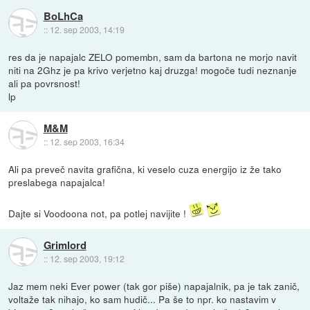
BoLhCa
::
12. sep 2003, 14:19
res da je napajalc ZELO pomembn, sam da bartona ne morjo navit
niti na 2Ghz je pa krivo verjetno kaj druzga! mogoče tudi neznanje
ali pa povrsnost!
lp
M&M
::
12. sep 2003, 16:34
Ali pa preveč navita grafična, ki veselo cuza energijo iz že tako
preslabega napajalca!
Dajte si Voodoona not, pa potlej navijite !
Grimlord
::
12. sep 2003, 19:12
Jaz mem neki Ever power (tak gor piše) napajalnik, pa je tak zanič,
voltaže tak nihajo, ko sam hudič... Pa še to npr. ko nastavim v