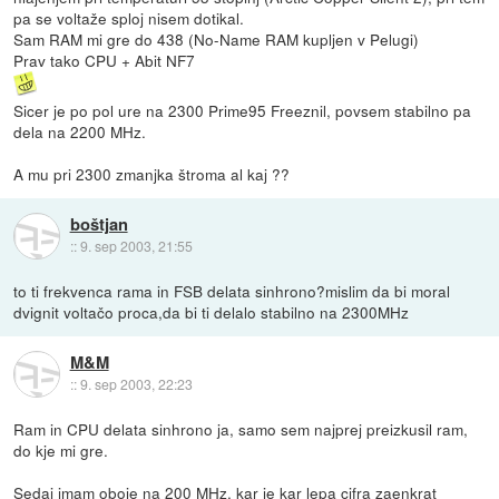
pa se voltaže sploj nisem dotikal.
Sam RAM mi gre do 438 (No-Name RAM kupljen v Pelugi)
Prav tako CPU + Abit NF7
Sicer je po pol ure na 2300 Prime95 Freeznil, povsem stabilno pa
dela na 2200 MHz.
A mu pri 2300 zmanjka štroma al kaj ??
boštjan
::
9. sep 2003, 21:55
to ti frekvenca rama in FSB delata sinhrono?mislim da bi moral
dvignit voltačo proca,da bi ti delalo stabilno na 2300MHz
M&M
::
9. sep 2003, 22:23
Ram in CPU delata sinhrono ja, samo sem najprej preizkusil ram,
do kje mi gre.
Sedaj imam oboje na 200 MHz, kar je kar lepa cifra zaenkrat