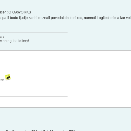
 sicer : GIGAWORKS
a pa ti bodo ljudje kar hitro znali povedat da to ni res, namreč Logiteche ima kar ve
als
inning the lottery!
niji