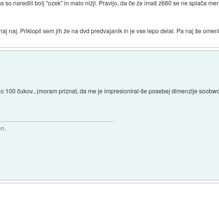
bas so naredili bolj "ozek" in malo nižji. Pravijo, da če že imaš z680 se ne splača m
naj naj. Priklopil sem jih že na dvd predvajanik in je vse lepo delal. Pa naj še omen
o 100 čukov...(moram priznat, da me je impresioniral-še posebej dimenzije soobwoo
en.