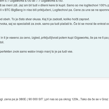
 sistem 5.1 Gigaworks s700 ali 7.1 Gigaworks s750.
š se meni zdi. Jaz sm bil tudi v dilemi kere bi kupil. Samo so me logitechovi 100% pr
i v BTC BigBang in niso bili priključeni, Logitechovi pa. Cene za une se ne spomn
d obeh. To je čisto stvar okusa. Kaj ti je zadosti, koliko hočš zapravt.
oka, saj so specialisti za zvok. samo pa tudi plačaš to. Če bi se moral še enkrat odl
 ti je vseeno za ceno, izgled, priključljivost potem kupi Gigaworks, če pa ne ti pa
bil.
perfekten zvok samo watov imajo manj to je pa tudi vse.
ugi ,cena pa je 380E ( 90 000 SIT ),pri nas so pa okrog 120k...Tako da če se v Graz z