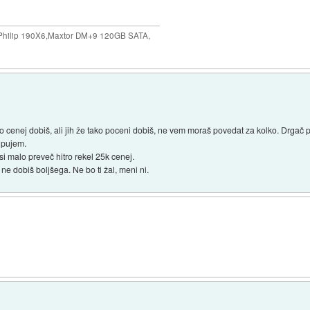
ilip 190X6,Maxtor DM+9 120GB SATA,
lahko cenej dobiš, ali jih že tako poceni dobiš, ne vem moraš povedat za kolko. Drga
upujem.
si malo preveč hitro rekel 25k cenej.
ne dobiš boljšega. Ne bo ti žal, meni ni.