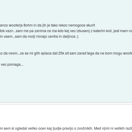
anco wooferja 8ohm in da jih je tako rekoc nemogoce skurit
tok vazn...sam me pa zanima ce ma kdo kej vec izkusenj z katerim koli, jest mam 
n vsem...sam da moiji nimajo centra in daljinca :)
.tko da nevm...ce se mi glih splaca dat 25k sit sam zarad tega da ne bom mogu wooferj
j vec pomaga...
m sem si ogledal veliko ocen kaj ljudje pravijo o zvočnikih. Med njimi ni velikih r