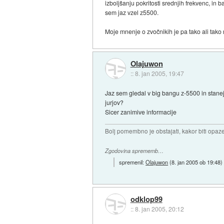
izboljšanju pokritosti srednjih frekvenc, in 
sem jaz vzel z5500.
Moje mnenje o zvočnikih je pa tako ali tako 
Olajuwon
::
8. jan 2005, 19:47
Jaz sem gledal v big bangu z-5500 in stanej
jurjov?
Sicer zanimive informacije
Bolj pomembno je obstajati, kakor biti opaz
Zgodovina sprememb…
spremenil:
Olajuwon
(
8. jan 2005 ob 19:48
)
odklop99
::
8. jan 2005, 20:12