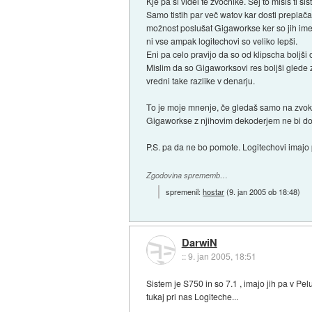
Kje pa si videl te zvočnike. Sej to mislš ti
Samo tistih par več watov kar dosti preplača
možnost poslušat Gigaworkse ker so jih imel
ni vse ampak logitechovi so veliko lepši.
Eni pa celo pravijo da so od klipscha boljši o
Mislim da so Gigaworksovi res boljši glede zv
vredni take razlike v denarju.
To je moje mnenje, če gledaš samo na zvok in
Gigaworkse z njihovim dekoderjem ne bi do
P.S. pa da ne bo pomote. Logitechovi imajo 
Zgodovina sprememb…
spremenil:
hostar
(
9. jan 2005 ob 18:48
)
DarwiN
::
9. jan 2005, 18:51
Sistem je S750 in so 7.1 , imajo jih pa v Pel
tukaj pri nas Logiteche...