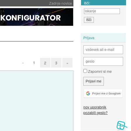
Išči:
Zadnje novice
Prijava
«
1
2
3
»
Zapomni si me
nov uporabnik
pozabili geslo?