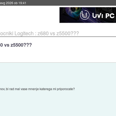
 avg 2026 ob 19:41
vocniki Logitech : z680 vs z5500???
80 vs z5500???
mov, bi rad mal vase mnenje katerega mi priporocate?