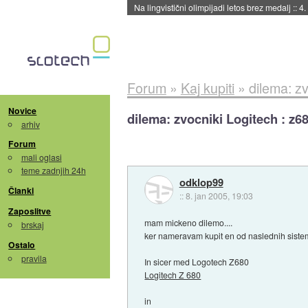
Na lingvistični olimpijadi letos brez medalj
::
4.
Forum
»
Kaj kupiti
»
dilema: z
Novice
dilema: zvocniki Logitech : z6
arhiv
Forum
mali oglasi
teme zadnjih 24h
odklop99
Članki
::
8. jan 2005, 19:03
Zaposlitve
mam mickeno dilemo....
brskaj
ker nameravam kupit en od naslednih siste
Ostalo
pravila
In sicer med Logotech Z680
Logitech Z 680
in