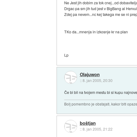
Ne Jest jih dobim za tok cnej...od dobavitelja
Drgac pa sm jih tud jest v BigBang al Hervui
Zdej pa nevem...nc kej takega me se ni prep
TKo da...mnenja in izkosnje kr na plan
Lp
Olajuwon
::
8. jan 2005, 20:30
Če bi bil na tvojem mestu bi si kupu najnov
Bolj pomembno je obstajati, kakor biti opaz
boštjan
::
8. jan 2005, 21:22