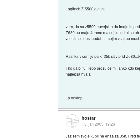
Logitech Z 5500 digital
vem, da so z5500 novejsi in da imajo imped
Z680 pa majo 4ohme ma sej to tud ni sploh 
vsec in so dost podobni mojim vsaj po moci i
Razlika v ceni je pa kr 25k sit v prid Z680..
Tko da bi full lepo prosu ce mi lahko kdo ke
najlepsa hvala
Lp odklop
hostar
::
8. jan 2005, 19:26
Jaz sem svoje kupil na enaa za 85k. Pred te