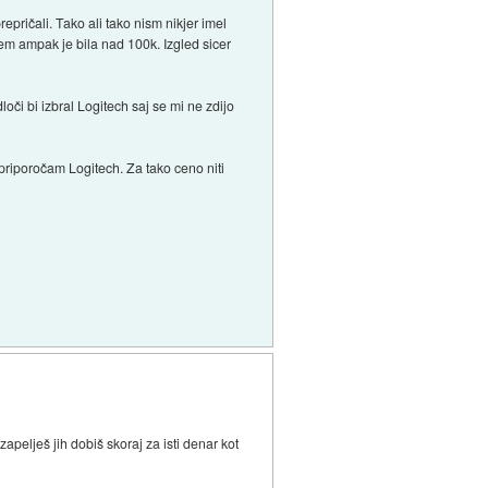
epričali. Tako ali tako nism nikjer imel
em ampak je bila nad 100k. Izgled sicer
oči bi izbral Logitech saj se mi ne zdijo
 priporočam Logitech. Za tako ceno niti
apelješ jih dobiš skoraj za isti denar kot