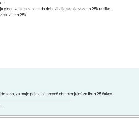
...!
ju gledu ze sam bi su kr do dobaviitelja,sam je vseeno 25k razlike...
rical za teh 25k.
ejšo robo, za moje pojme se preveč obremenjuješ za tistih 25 čukov.
en.