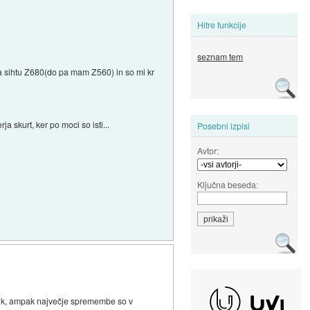
Hitre funkcije
seznam tem
na sihtu Z680(do pa mam Z560) in so mi kr
a skurt, ker po moci so isti...
Posebni izpisi
Avtor:
Ključna beseda:
azlik, ampak največje spremembe so v