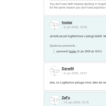
You don't see faith healers working in hospit
for the same reason you don't see psychics w
hostar
::
9. jan 2005, 18:59
Ja kolk pa pol logitechove v pelugi dobiš. V
Zgodovina sprememb…
spremenil:
hostar
(
9. jan 2005 ob 19:01
)
DarwiN
::
9. jan 2005, 19:07
aha, no Logitechov peluga nima, tako da ne
ZaFo
::
10. jan 2005, 15:16