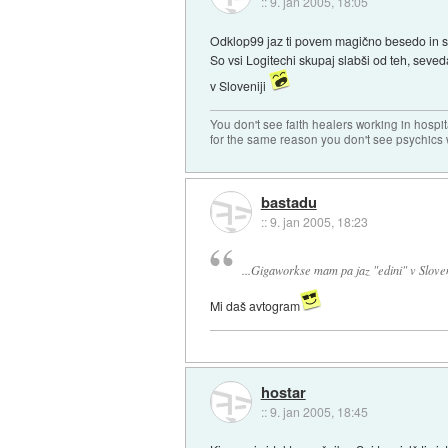
::
9. jan 2005, 18:05
Odklop99 jaz ti povem magično besedo in
So vsi Logitechi skupaj slabši od teh, seved
v Sloveniji
You don't see faith healers working in hospit
for the same reason you don't see psychics w
bastadu
::
9. jan 2005, 18:23
...Gigaworkse mam pa jaz "edini" v Slove
Mi daš avtogram
hostar
::
9. jan 2005, 18:45