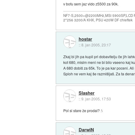
v bofu sem jaz vido z5500 za 90k.
NF7-S,2500+@2200MHz,MSi 5900SP,LCD Ph
2*256 3200/A KHX, PSU 420W DF chieftek
hostar
::
8. jan 2005, 23:17
Zkaj bi jih pa kupil pri dobavitelju če jih 
kot 680, mislm meni ne bi bilo vseeno kaj k
A 680 dobiš za 65k. To je pa kar poceni. Ali 
Sploh ne vem kaj še razmišljaš. Za ta denar 
Slasher
::
9. jan 2005, 17:53
Pol si stare že prodal? :\
DarwiN