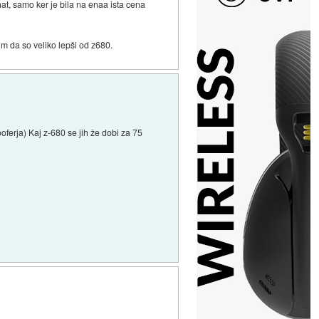
enat, samo ker je bila na enaa ista cena
im da so veliko lepši od z680.
ferja) Kaj z-680 se jih že dobi za 75