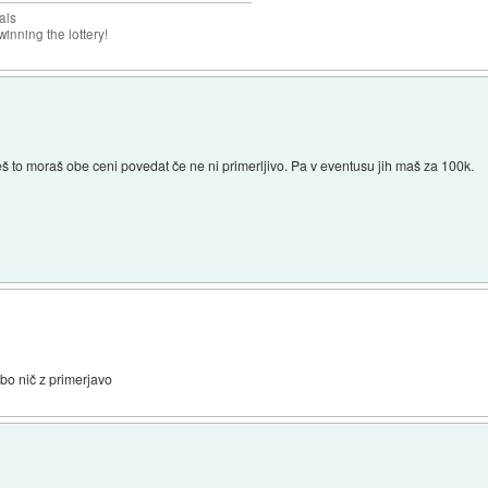
als
inning the lottery!
eš to moraš obe ceni povedat če ne ni primerljivo. Pa v eventusu jih maš za 100k.
bo nič z primerjavo