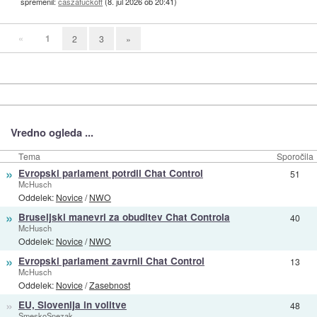
spremenil:
caszafuckoff
(
8. jul 2026 ob 20:41
)
«
1
2
3
»
Vredno ogleda ...
Tema
Sporočila
»
Evropski parlament potrdil Chat Control
51
McHusch
Oddelek:
Novice
/
NWO
»
Bruseljski manevri za obuditev Chat Controla
40
McHusch
Oddelek:
Novice
/
NWO
»
Evropski parlament zavrnil Chat Control
13
McHusch
Oddelek:
Novice
/
Zasebnost
»
EU, Slovenija in volitve
48
SmeskoSnezak