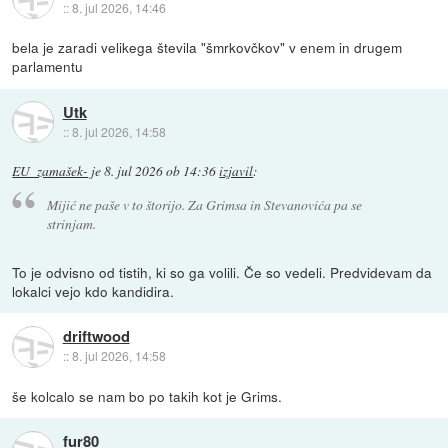
::
8. jul 2026, 14:46
bela je zaradi velikega števila "šmrkovčkov" v enem in drugem
parlamentu
Utk
::
8. jul 2026, 14:58
EU_zamašek-
je
8. jul 2026 ob 14:36
izjavil
:
Mijić ne paše v to štorijo. Za Grimsa in Stevanovića pa se
strinjam.
To je odvisno od tistih, ki so ga volili. Če so vedeli. Predvidevam da
lokalci vejo kdo kandidira.
driftwood
::
8. jul 2026, 14:58
še kolcalo se nam bo po takih kot je Grims.
fur80