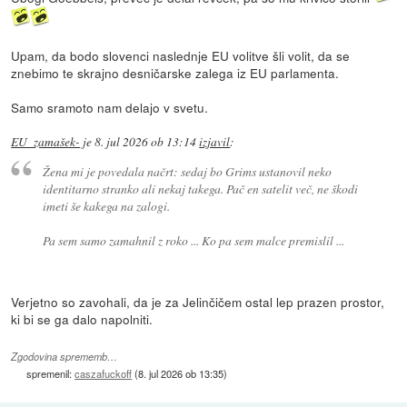
Upam, da bodo slovenci naslednje EU volitve šli volit, da se
znebimo te skrajno desničarske zalega iz EU parlamenta.
Samo sramoto nam delajo v svetu.
EU_zamašek-
je
8. jul 2026 ob 13:14
izjavil
:
Žena mi je povedala načrt: sedaj bo Grims ustanovil neko
identitarno stranko ali nekaj takega. Pač en satelit več, ne škodi
imeti še kakega na zalogi.
Pa sem samo zamahnil z roko ... Ko pa sem malce premislil ...
Verjetno so zavohali, da je za Jelinčičem ostal lep prazen prostor,
ki bi se ga dalo napolniti.
Zgodovina sprememb…
spremenil:
caszafuckoff
(
8. jul 2026 ob 13:35
)