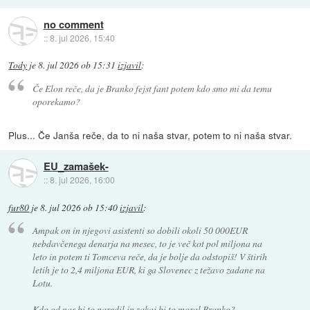
no comment
::
8. jul 2026, 15:40
Tody
je
8. jul 2026 ob 15:31
izjavil
:
Če Elon reče, da je Branko fejst fant potem kdo smo mi da temu
oporekamo?
Plus... Če Janša reče, da to ni naša stvar, potem to ni naša stvar.
EU_zamašek-
::
8. jul 2026, 16:00
fur80
je
8. jul 2026 ob 15:40
izjavil
:
Ampak on in njegovi asistenti so dobili okoli 50 000EUR
nebdavčenega denarja na mesec, to je več kot pol miljona na
leto in potem ti Tomceva reče, da je bolje da odstopiš! V štirih
letih je to 2,4 miljona EUR, ki ga Slovenec z težavo zadane na
Lotu.
Kdo od nas bi to naredil in zakaj bi to moral Branko?