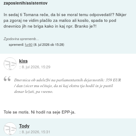
zaposlenih/asistentov
In sedaj ti Tomana reče, da bi se moral temu odpovedati!? Nikjer
pa zgoraj ne vidim plačilo za malico ali kosilo, spada to pod
dnevnico jih ne briga kako in kaj npr. Branko je?!
Zgodovina sprememb…
spremenil:
fur80
(
8. jul 2026 ob 15:28
)
kixs
::
8. jul 2026, 15:29
Dnevnica ob udeležbi na parlamentarnih dejavnostih: 359 EUR
/ dan (sicer mu očitajo, da ni kaj ekstra tja hodil in je pustil
denar ležati, pa vseeno.
Tole se motis. Ni hodil na seje EPP-ja.
Tody
::
8. jul 2026, 15:31