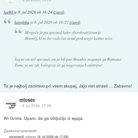
fur80
je
8. jul 2026 ob 16:24
izjavil
:
karafeka
je
8. jul 2026 ob 16:22
izjavil
:
Mogoče je pa spoznal kako zbirokratiziran je
Bruselj, ki se bo vsak čas sesul pod svojo lastno težo.
Saj ni on nič spoznal, on je bil pač Branko, naganja ga Romana
Tomc se mi zdi, kolegica, ki ga nagovarja k odstopu!
To je najbolj zanimivo pri vsem skupaj, Jajo miri strasti ... Zabavno!
mtosev
::
8. jul 2026, 17:09
Ah Grims. Upam, da ga izključijo iz eppja.
Zgodovina sprememb…
spremenil:
mtosev
(
8. jul 2026 ob 17:09
)