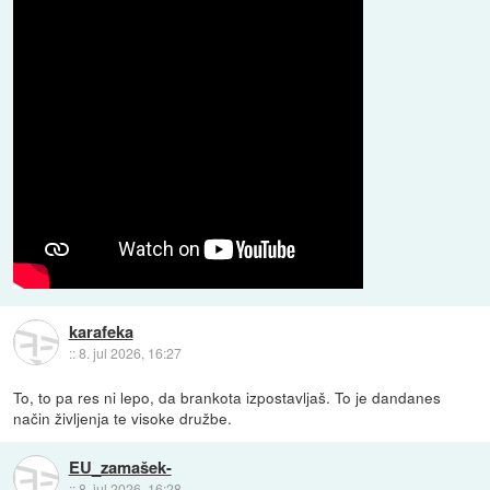
karafeka
::
8. jul 2026, 16:27
To, to pa res ni lepo, da brankota izpostavljaš. To je dandanes
način življenja te visoke družbe.
EU_zamašek-
::
8. jul 2026, 16:28