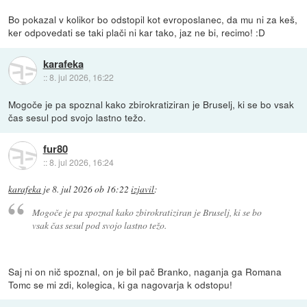
Bo pokazal v kolikor bo odstopil kot evroposlanec, da mu ni za keš,
ker odpovedati se taki plači ni kar tako, jaz ne bi, recimo! :D
karafeka
::
8. jul 2026, 16:22
Mogoče je pa spoznal kako zbirokratiziran je Bruselj, ki se bo vsak
čas sesul pod svojo lastno težo.
fur80
::
8. jul 2026, 16:24
karafeka
je
8. jul 2026 ob 16:22
izjavil
:
Mogoče je pa spoznal kako zbirokratiziran je Bruselj, ki se bo
vsak čas sesul pod svojo lastno težo.
Saj ni on nič spoznal, on je bil pač Branko, naganja ga Romana
Tomc se mi zdi, kolegica, ki ga nagovarja k odstopu!