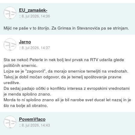
EU_zamašek-
::
8. jul 2026, 14:36
Mijić ne paše v to štorijo. Za Grimsa in Stevanovića pa se strinjam.
Jarno
::
8. jul 2026, 14:37
Sta se nekoč Peterle in nek bolj levi prvak na RTV udarila glede
političnih smernic.
Lojze se je "zagovoril", da morajo smernice temeljiti na vrednotah.
Takoj je dobil močan odgovor, da je temelj spoštovanje pravne
ureditve.
Da sedaj padajo očitki o konfliktu interesa z evropskimi vrednotami
je menda splošno znano.
Morda to ni splošno znano ali je bil narobe svet ducat let nazaj in je
šlo na bolje ali obratno.
PovemVfaco
::
8. jul 2026, 14:43