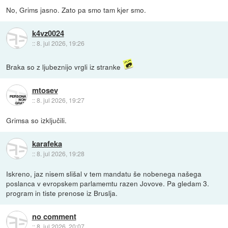
No, Grims jasno. Zato pa smo tam kjer smo.
k4vz0024
::
8. jul 2026, 19:26
Braka so z ljubeznijo vrgli iz stranke
mtosev
::
8. jul 2026, 19:27
Grimsa so izključili.
karafeka
::
8. jul 2026, 19:28
Iskreno, jaz nisem slišal v tem mandatu še nobenega našega
poslanca v evropskem parlamemtu razen Jovove. Pa gledam 3.
program in tiste prenose iz Bruslja.
no comment
::
8. jul 2026, 20:07