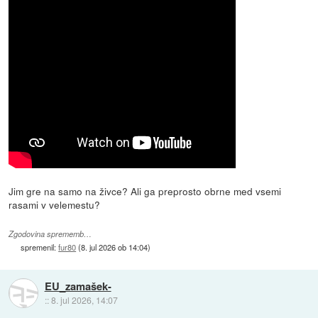
Jim gre na samo na živce? Ali ga preprosto obrne med vsemi
rasami v velemestu?
Zgodovina sprememb…
spremenil:
fur80
(
8. jul 2026 ob 14:04
)
EU_zamašek-
::
8. jul 2026, 14:07