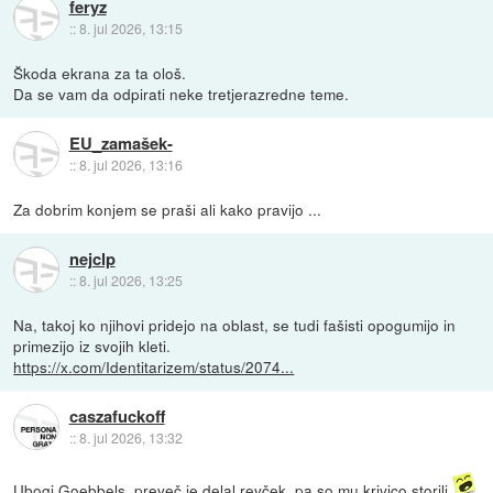
feryz
::
8. jul 2026, 13:15
Škoda ekrana za ta ološ.
Da se vam da odpirati neke tretjerazredne teme.
EU_zamašek-
::
8. jul 2026, 13:16
Za dobrim konjem se praši ali kako pravijo ...
nejclp
::
8. jul 2026, 13:25
Na, takoj ko njihovi pridejo na oblast, se tudi fašisti opogumijo in
primezijo iz svojih kleti.
https://x.com/Identitarizem/status/2074...
caszafuckoff
::
8. jul 2026, 13:32
Ubogi Goebbels, preveč je delal revček, pa so mu krivico storili