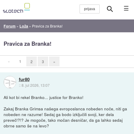
☰
Forum
»
Loža
»
Pravica za Branka!
Pravica za Branka!
«
1
2
3
»
fur80
::
8. jul 2026, 13:07
Ali kot bi rekel Branko... justice for Branko!
Zakaj Branka Grimsa našega evroposlanca nobeden noče, niti ga
nobeden ne razume! Sedaj ga bodo izključili svoji, ker dela
preveč!?!? Je mogoče, tako močan desničar, da ga lahko sedaj
obrne samo še na levo?