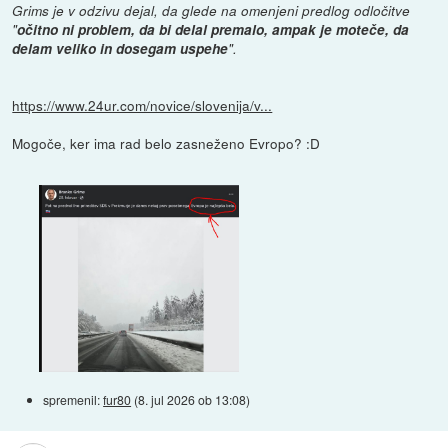
Grims je v odzivu dejal, da glede na omenjeni predlog odločitve
"
očitno ni problem, da bi delal premalo, ampak je moteče, da
delam veliko in dosegam uspehe
".
https://www.24ur.com/novice/slovenija/v...
Mogoče, ker ima rad belo zasneženo Evropo? :D
spremenil:
fur80
(
8. jul 2026 ob 13:08
)