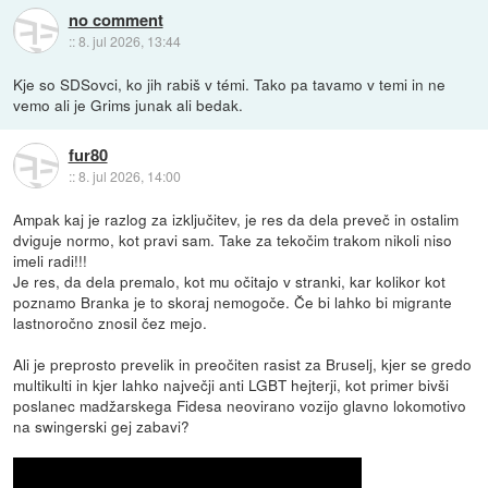
no comment
::
8. jul 2026, 13:44
Kje so SDSovci, ko jih rabiš v témi. Tako pa tavamo v temi in ne
vemo ali je Grims junak ali bedak.
fur80
::
8. jul 2026, 14:00
Ampak kaj je razlog za izključitev, je res da dela preveč in ostalim
dviguje normo, kot pravi sam. Take za tekočim trakom nikoli niso
imeli radi!!!
Je res, da dela premalo, kot mu očitajo v stranki, kar kolikor kot
poznamo Branka je to skoraj nemogoče. Če bi lahko bi migrante
lastnoročno znosil čez mejo.
Ali je preprosto prevelik in preočiten rasist za Bruselj, kjer se gredo
multikulti in kjer lahko največji anti LGBT hejterji, kot primer bivši
poslanec madžarskega Fidesa neovirano vozijo glavno lokomotivo
na swingerski gej zabavi?