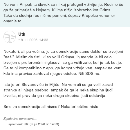
Ne vem. Ampak ta človek se ni kaj pretegnil v življenju. Recimo če
ga že primerjaš s Hojsem. Ki ima nižjo izobrazbo kot Grims.
Tako da slednja res nič ne pomeni, čeprav Krepelce venomer
omenja to.
Utk
::
8. jul 2026, 14:33
Nekateri, ali pa večina, je za demokracijo samo dokler so izvoljeni
"naši". Mislim da tisti, ki so volili Grimsa, in menda je bil celo
izvoljen s preferenčnimi glasovi, so ga volili zato, ker je tak kot je.
Če to ni kompatibilno z epp, ga komot vržejo ven, ampak ne vem
kdo ima pravico zahtevat njegov odstop. Niti SDS ne.
Isto je pri Stevanoviću in Mijiću. Ne vem ali so ga volili zarad
stranke ali njega osebno, ampak če ga je neka skupina ljudi
izvolila, ni prav da ga neka druga skupina ljudi odstavlja.
Smo za demokracijo ali nismo? Nekateri očitno niste.
Zgodovina sprememb…
spremenil:
Utk
(
8. jul 2026 ob 14:33
)