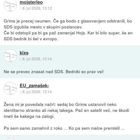
mojsterleo
::
8. jul 2026, 13:12
Grims je precej neumen. Če ga bodo z glasovanjem odstranili, bo
SDS izgubila mesto v skupini poslancev.
Če bi odstopil pa bi ga pač zamenjal Hojs. Kar bi bilo super, še en
SDS bednik bi šel v evropo.
kixs
::
8. jul 2026, 13:14
Ne se prevec znasat nad SDS. Bedniki so prav vsi!
EU_zamašek-
::
8. jul 2026, 13:14
Žena mi je povedala načrt: sedaj bo Grims ustanovil neko
identitarno stranko ali nekaj takega. Pač en satelit več, ne škodi
imeti še kakega na zalogi.
Pa sem samo zamahnil z roko ... Ko pa sem malce premislil ...