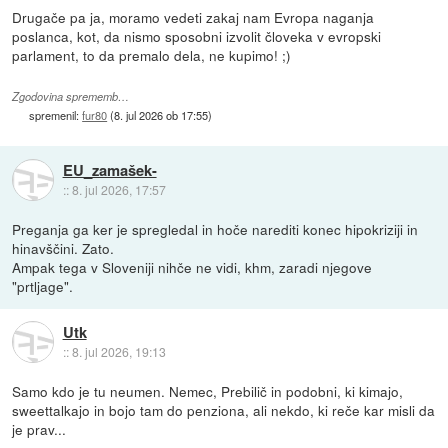
Drugače pa ja, moramo vedeti zakaj nam Evropa naganja
poslanca, kot, da nismo sposobni izvolit človeka v evropski
parlament, to da premalo dela, ne kupimo! ;)
Zgodovina sprememb…
spremenil:
fur80
(
8. jul 2026 ob 17:55
)
EU_zamašek-
::
8. jul 2026, 17:57
Preganja ga ker je spregledal in hoče narediti konec hipokriziji in
hinavščini. Zato.
Ampak tega v Sloveniji nihče ne vidi, khm, zaradi njegove
"prtljage".
Utk
::
8. jul 2026, 19:13
Samo kdo je tu neumen. Nemec, Prebilič in podobni, ki kimajo,
sweettalkajo in bojo tam do penziona, ali nekdo, ki reče kar misli da
je prav...