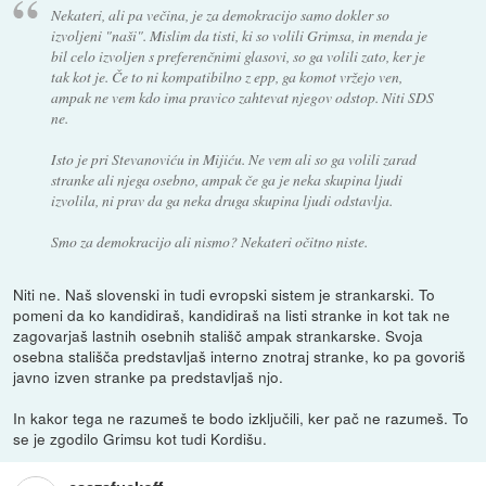
Nekateri, ali pa večina, je za demokracijo samo dokler so
izvoljeni "naši". Mislim da tisti, ki so volili Grimsa, in menda je
bil celo izvoljen s preferenčnimi glasovi, so ga volili zato, ker je
tak kot je. Če to ni kompatibilno z epp, ga komot vržejo ven,
ampak ne vem kdo ima pravico zahtevat njegov odstop. Niti SDS
ne.
Isto je pri Stevanoviću in Mijiću. Ne vem ali so ga volili zarad
stranke ali njega osebno, ampak če ga je neka skupina ljudi
izvolila, ni prav da ga neka druga skupina ljudi odstavlja.
Smo za demokracijo ali nismo? Nekateri očitno niste.
Niti ne. Naš slovenski in tudi evropski sistem je strankarski. To
pomeni da ko kandidiraš, kandidiraš na listi stranke in kot tak ne
zagovarjaš lastnih osebnih stališč ampak strankarske. Svoja
osebna stališča predstavljaš interno znotraj stranke, ko pa govoriš
javno izven stranke pa predstavljaš njo.
In kakor tega ne razumeš te bodo izključili, ker pač ne razumeš. To
se je zgodilo Grimsu kot tudi Kordišu.