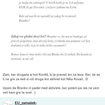
je bolje da odstopiš! V štirih letih je to 2,4 miljona
EUR, ki ga Slovenec z težavo zadane na Lotu.
Kdo od nas bi to naredil in zakaj bi to moral
Branko?
Zakaj vse gledaš skozi keš?
Branko ve, da mu ni hudega, ni
preveč pogolten, ima dovolj keša, svoboda mu pomeni več kot
dodatni evrčki. A je to tako težko razumeti?
Konec koncev ima neko vilo na Bledu, bo že nekak. Pa karate je
treniral, se mi zdi.
Zato, ker drugače si kot Kordiš, ki je preveč lev za leve. Ker, če se
ti ne gre za keš si nič druga kot aktivist kot Nika Kovač. :D
Upam da Branko ni padel med aktiviste, ker potem pa res ne vem
več kam gre ta svet. :)
EU_zamašek-