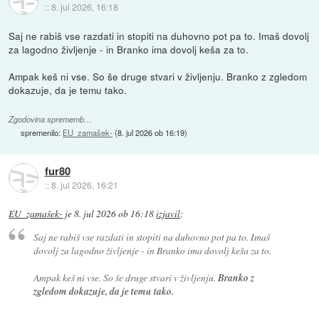
::
8. jul 2026, 16:18
Saj ne rabiš vse razdati in stopiti na duhovno pot pa to. Imaš dovolj
za lagodno življenje - in Branko ima dovolj keša za to.
Ampak keš ni vse. So še druge stvari v življenju. Branko z zgledom
dokazuje, da je temu tako.
Zgodovina sprememb…
spremenilo:
EU_zamašek-
(
8. jul 2026 ob 16:19
)
fur80
::
8. jul 2026, 16:21
EU_zamašek-
je
8. jul 2026 ob 16:18
izjavil
:
Saj ne rabiš vse razdati in stopiti na duhovno pot pa to. Imaš
dovolj za lagodno življenje - in Branko ima dovolj keša za to.
Ampak keš ni vse. So še druge stvari v življenju.
Branko z
zgledom dokazuje, da je temu tako.