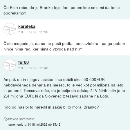
Če Elon reče, da je Branko fejst fant potem kdo smo mi da temu
oporekamo?
karafeka
::
8. jul 2026, 15:36
Čisto mogoče je, da se ne pusti podk....eee...zlobirat, pa ga potem
nihče nima rad, ker nimajo vzvoda nad njim.
fur80
::
8. jul 2026, 15:40
Ampak on in njegovi asistenti so dobili okoli 50 000EUR
nebdavčenega denarja na mesec, to je več kot pol miljona na leto
in potem ti Tomceva reče, da je bolje da odstopiš! V štirih letih je to
2,4 miljona EUR, ki ga Slovenec z težavo zadane na Lotu.
Kdo od nas bi to naredil in zakaj bi to moral Branko?
Zgodovina sprememb…
spremenil:
fur80
(
8. jul 2026 ob 15:42
)