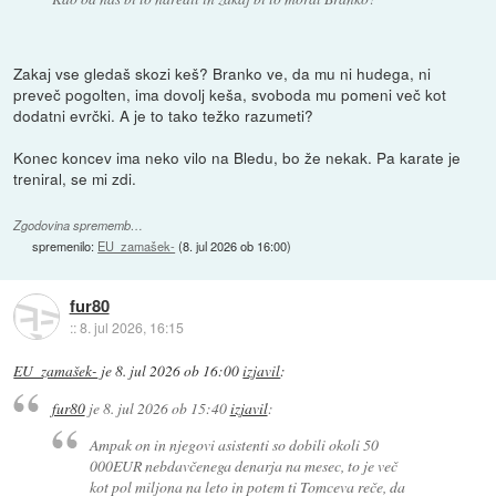
Zakaj vse gledaš skozi keš? Branko ve, da mu ni hudega, ni
preveč pogolten, ima dovolj keša, svoboda mu pomeni več kot
dodatni evrčki. A je to tako težko razumeti?
Konec koncev ima neko vilo na Bledu, bo že nekak. Pa karate je
treniral, se mi zdi.
Zgodovina sprememb…
spremenilo:
EU_zamašek-
(
8. jul 2026 ob 16:00
)
fur80
::
8. jul 2026, 16:15
EU_zamašek-
je
8. jul 2026 ob 16:00
izjavil
:
fur80
je
8. jul 2026 ob 15:40
izjavil
:
Ampak on in njegovi asistenti so dobili okoli 50
000EUR nebdavčenega denarja na mesec, to je več
kot pol miljona na leto in potem ti Tomceva reče, da