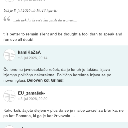
Utk
je
8. jul 2026 ob 19:13
izjavil
:
...ali nekdo, ki reče kar misli da je prav....
t is better to remain silent and be thought a fool than to speak and
remove all doubt.
kamiKaZaA
::
8. jul 2026, 20:14
Če lenemu javnosektašu rečeš, da je lenuh je takšna izjava
izjemno politično nekorektna. Politično korektna izjava se po
novem glasi:
Deloven kot Grims!
EU_zamašek-
::
8. jul 2026, 20:20
Kakorkoli, Jajotu štejem v plus da se je malce zavzel za Branka, ne
pa kot Romana, ki ga je kar žrtvovala ...