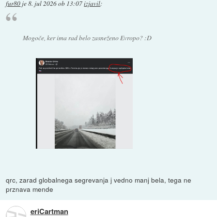
fur80
je
8. jul 2026 ob 13:07
izjavil
:
Mogoče, ker ima rad belo zasneženo Evropo? :D
qrc, zarad globalnega segrevanja j vedno manj bela, tega ne
prznava mende
eriCartman