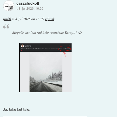
caszafuckoff
::
8. jul 2026, 16:26
fur80
je
8. jul 2026 ob 13:07
izjavil
:
Mogoče, ker ima rad belo zasneženo Evropo? :D
Ja, tako kot tale: