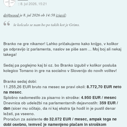
::
8. jul 2026, 15:21
driftwood
je
8. jul 2026 ob 14:58
izjavil
:
še kolcalo se nam bo po takih kot je Grims.
Branko ne gre nikamor! Lahko pričakujemo kako knijgo, v kolikor
ga odpravijo iz parlamenta, naslov se piše sam ... Moj boj ali nekaj
takega!
Sedaj pa poglejmo kaj bi oz. bo Branko izgubil v kolikor posluša
kolegico Tomano in gre na socialno v Slovenijo do novih volitev!
Branko sedaj dobi:
11.255,26 EUR bruto na mesec se pravi okoli:
8.772,70 EUR neto
.
na mesec
Splošno nadomestilo za pisarno in stroške:
4.950 EUR / mesec
Dnevnica ob udeležbi na parlamentarnih dejavnostih:
359 EUR /
(sicer mu očitajo, da ni kaj ekstra tja hodil in je pustil denar
dan
ležati, pa vseeno.
Proračun za asistente
do 32.072 EUR / mesec, ampak tega ne
dobi osebno, temveč je namenjeno plačam in stroškom