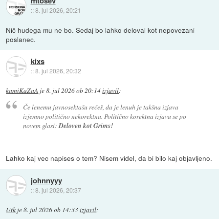
mtosev
::
8. jul 2026, 20:21
Nič hudega mu ne bo. Sedaj bo lahko deloval kot nepovezani
poslanec.
kixs
::
8. jul 2026, 20:32
kamiKaZaA
je
8. jul 2026 ob 20:14
izjavil
:
Če lenemu javnosektašu rečeš, da je lenuh je takšna izjava
izjemno politično nekorektna. Politično korektna izjava se po
novem glasi:
Deloven kot Grims!
Lahko kaj vec napises o tem? Nisem videl, da bi bilo kaj objavljeno.
johnnyyy
::
8. jul 2026, 20:37
Utk
je
8. jul 2026 ob 14:33
izjavil
: