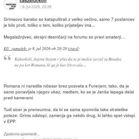
caszafuckoff
::
8. jul 2026, 20:38
Grimsovo barabo so katapultirali z veliko večino, samo 7 poslancev
je bilo proti, toliko o tem, koliko prijateljev ima...
Megalažnjivec, skrajni desničarji na forumu so pravi amaterji...
EU_zamašek-
je
8. jul 2026 ob 20:20
izjavil
:
Kakorkoli, Jajotu štejem v plus da se je malce zavzel za Branka,
ne pa kot Romana, ki ga je kar žrtvovala ...
Romana ni naredila ničesar brez posveta s Furerjem, tako, da je
samo ponavljala njegov ukaz, medtem, ko se je Janša lepega delal
pred kamerami.
Tudi sicer je preneumna, da bi se sama spomnila take strateške
poteze: Grims odstopi, zamenja ga nekdo drug, ki lahko spet vstopi
v EPP.
Zgodovina sprememb…