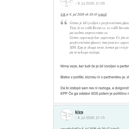
::
8. jul 2026, 21:09
Utk
je
8. jul 2026 ob 20:43
izjavil
:
Grims je bil izvoljen s preferenčnimi glaso
Tisti, ki so volili Resni.co, so volili St
pa osebno stoprocentno so.
Grims zagovarja kar zagovarja. Če jim to ni
preferenčnimi glasovi, ima pravico zagovar
SDS. Epp je druga stvar, komot ga vržejo v
pa ni nekega razloga.
Nima veze, ker tudi če je bil izvoljen s perfe
Bistvo v politiki, biznisu in v partnerstvu j
Da bi izstopil sam res ni razloga, a dolgoro
EPP. Če ga odstavi SDS potem je politično m
kixs
::
8. jul 2026, 21:15
caszafuckoff
je
8. jul 2026 ob 20:47
izjavil
: