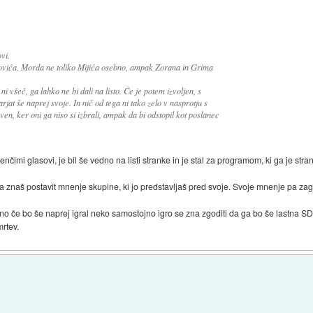
vi.
evanovića. Morda ne toliko Mijića osebno, ampak Zorana in Grima
 všeč, ga lahko ne bi dali na listo. Če je potem izvoljen, s
jat še naprej svoje. In nič od tega ni tako zelo v nasprotju s
en, ker oni ga niso si izbrali, ampak da bi odstopil kot poslanec
renčimi glasovi, je bil še vedno na listi stranke in je stal za programom, ki ga je stra
e, da znaš postavit mnenje skupine, ki jo predstavljaš pred svoje. Svoje mnenje pa zag
čno če bo še naprej igral neko samostojno igro se zna zgoditi da ga bo še lastna SD
rtev.