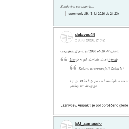
Zgodovina sprememb…
spremenil:
Utk
(
8. jul 2026 ob 21:23
)
delavec44
::
8. jul 2026, 21:42
caszafuckoff
je
8. jul 2026 ob 20:47
izjavil
:
kixs
je
8. jul 2026 ob 20:43
izjavil
:
Kaksno izrazoslovje?! Zakaj le?
Tip že 30 let laže po vseh medijih in uri 
zasluži nič drugega.
Lažnivcev. Ampak ti je pol oproščeno glede
EU_zamašek-
::
8. jul 2026, 21:46