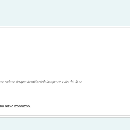
nove rodove skrajno desničarskih lažnjivcev v družbi. Si ne
 na nizko izobrazbo.