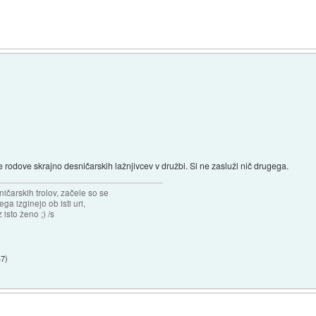
ve rodove skrajno desničarskih lažnjivcev v družbi. Si ne zasluži nič drugega.
ičarskih trolov, začele so se
jega izginejo ob isti uri,
 isto ženo ;) /s
47
)