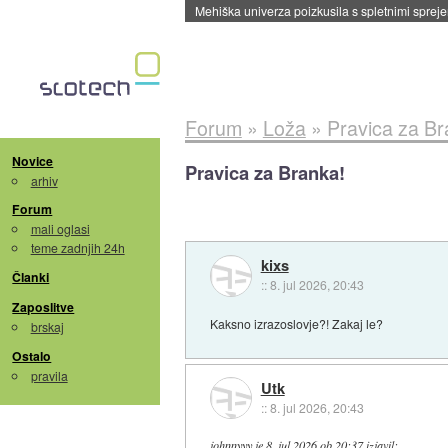
Evropska vesoljska agencija razvija svojo rak
Forum
»
Loža
»
Pravica za Br
Novice
Pravica za Branka!
arhiv
Forum
mali oglasi
teme zadnjih 24h
kixs
Članki
::
8. jul 2026, 20:43
Zaposlitve
Kaksno izrazoslovje?! Zakaj le?
brskaj
Ostalo
pravila
Utk
::
8. jul 2026, 20:43
johnnyyy
je
8. jul 2026 ob 20:37
izjavil
: