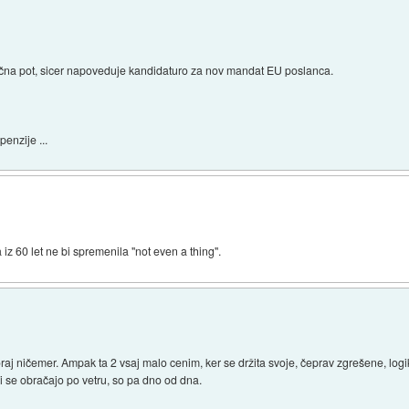
ična pot, sicer napoveduje kandidaturo za nov mandat EU poslanca.
enzije ...
 iz 60 let ne bi spremenila "not even a thing".
aj ničemer. Ampak ta 2 vsaj malo cenim, ker se držita svoje, čeprav zgrešene, logi
i se obračajo po vetru, so pa dno od dna.