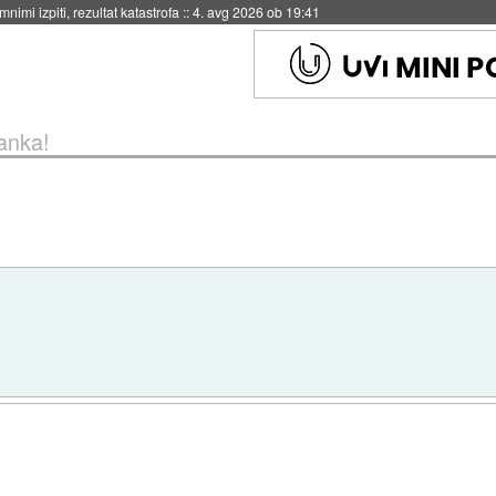
eto za večkratno uporabo
::
4. avg 2026 ob 19:41
anka!