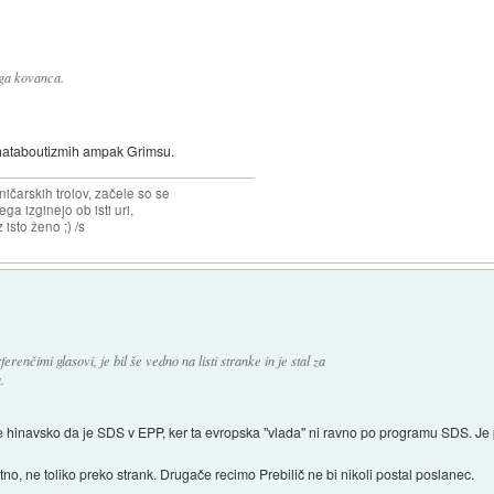
ega kovanca.
hataboutizmih ampak Grimsu.
ičarskih trolov, začele so se
jega izginejo ob isti uri,
 isto ženo ;) /s
ferenčimi glasovi, je bil še vedno na listi stranke in je stal za
.
e hinavsko da je SDS v EPP, ker ta evropska "vlada" ni ravno po programu SDS. Je 
no, ne toliko preko strank. Drugače recimo Prebilič ne bi nikoli postal poslanec.