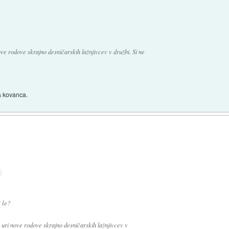
nove rodove skrajno desničarskih lažnjivcev v družbi. Si ne
a kovanca.
:
 le?
in uri nove rodove skrajno desničarskih lažnjivcev v