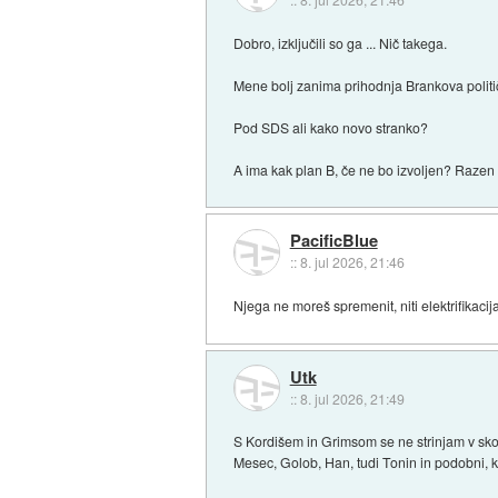
Dobro, izključili so ga ... Nič takega.
Mene bolj zanima prihodnja Brankova polit
Pod SDS ali kako novo stranko?
A ima kak plan B, če ne bo izvoljen? Razen p
PacificBlue
::
8. jul 2026, 21:46
Njega ne moreš spremenit, niti elektrifikacija
Utk
::
8. jul 2026, 21:49
S Kordišem in Grimsom se ne strinjam v skor
Mesec, Golob, Han, tudi Tonin in podobni, k