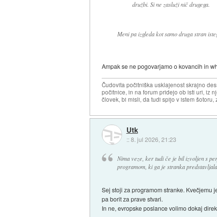
družbi. Si ne zasluži nič drugega.
Meni pa izgleda kot samo druga stran ist
Ampak se ne pogovarjamo o kovancih in w
Čudovita počitniška usklajenost skrajno desn
počitnice, in na forum pridejo ob isti uri, iz n
človek, bi misli, da tudi spijo v istem šotoru, z
Utk
::
8. jul 2026, 21:23
Nima veze, ker tudi če je bil izvoljen s per
programom, ki ga je stranka predstavljala
Sej stoji za programom stranke. Kvečjemu j
pa borit za prave stvari.
In ne, evropske poslance volimo dokaj direkt