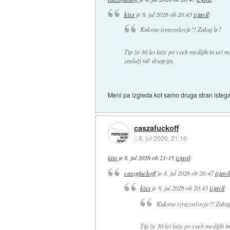
kixs
je
8. jul 2026 ob 20:43
izjavil
:
Kaksno izrazoslovje?! Zakaj le?
Tip že 30 let laže po vseh medijih in uri 
zasluži nič drugega.
Meni pa izgleda kot samo druga stran isteg
caszafuckoff
::
8. jul 2026, 21:16
kixs
je
8. jul 2026 ob 21:15
izjavil
:
caszafuckoff
je
8. jul 2026 ob 20:47
izjavil
kixs
je
8. jul 2026 ob 20:43
izjavil
:
Kaksno izrazoslovje?! Zakaj
Tip že 30 let laže po vseh medijih 