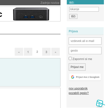
Išči:
Zadnje novice
Prijava
2
«
1
3
»
Zapomni si me
nov uporabnik
pozabili geslo?