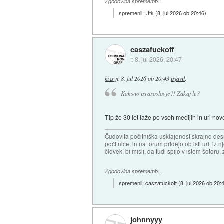
Zgodovina sprememb…
spremenil:
Utk
(
8. jul 2026 ob 20:46
)
caszafuckoff
::
8. jul 2026, 20:47
kixs
je
8. jul 2026 ob 20:43
izjavil
:
Kaksno izrazoslovje?! Zakaj le?
Tip že 30 let laže po vseh medijih in uri no
Čudovita počitniška usklajenost skrajno desn
počitnice, in na forum pridejo ob isti uri, iz n
človek, bi misli, da tudi spijo v istem šotoru, z
Zgodovina sprememb…
spremenil:
caszafuckoff
(
8. jul 2026 ob 20:
johnnyyy