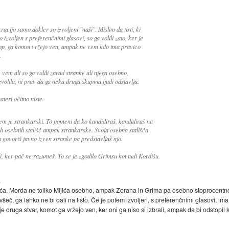
racijo samo dokler so izvoljeni "naši". Mislim da tisti, ki
o izvoljen s preferenčnimi glasovi, so ga volili zato, ker je
 epp, ga komot vržejo ven, ampak ne vem kdo ima pravico
.
e vem ali so ga volili zarad stranke ali njega osebno,
volila, ni prav da ga neka druga skupina ljudi odstavlja.
teri očitno niste.
stem je strankarski. To pomeni da ko kandidiraš, kandidiraš na
tnih osebnih stališč ampak strankarske. Svoja osebna stališča
a govoriš javno izven stranke pa predstavljaš njo.
i, ker pač ne razumeš. To se je zgodilo Grimsu kot tudi Kordišu.
.
anovića. Morda ne toliko Mijića osebno, ampak Zorana in Grima pa osebno stoprocentn
šeč, ga lahko ne bi dali na listo. Če je potem izvoljen, s preferenčnimi glasovi, ima
je druga stvar, komot ga vržejo ven, ker oni ga niso si izbrali, ampak da bi odstopil