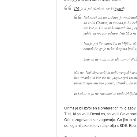
Utk
je
8. jul 2026 ob 14:33
izjavil
:
Nekateri, ali pa večina, je za demok
so volili Grimsa, in menda je bil cel
tak kot je. Če to ni kompatibilno z
zahtevat njegov odstop. Niti SDS ne
Isto je pri Stevanoviću in Mijiću. N
ampak če ga je neka skupina ljudi iz
Smo za demokracijo ali nismo? Neka
Niti ne. Naš slovenski in tudi evropski si
listi stranke in kot tak ne zagovarjaš las
predstavljaš interno znotraj stranke, ko p
In kakor tega ne razumeš te bodo izključil
Grims je bil izvoljen s preferenčnimi glasovi
Tisti, ki so volili Resni.co, so volili Stev
Grims zagovarja kar zagovarja. Če jim to ni v
od tega ni tako zelo v nasprotju s SDS. Epp 