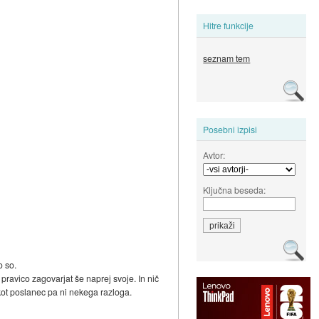
Hitre funkcije
seznam tem
Posebni izpisi
Avtor:
Ključna beseda:
o so.
 pravico zagovarjat še naprej svoje. In nič
 kot poslanec pa ni nekega razloga.